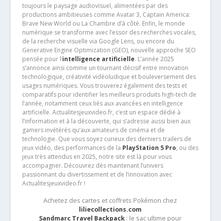
toujours le paysage audiovisuel, alimentées par des
productions ambitieuses comme Avatar 3, Captain America:
Brave New World ou La Chambre d’à côté. Enfin, le monde
numérique se transforme avec l’essor des recherches vocales,
de la recherche visuelle via Google Lens, ou encore du
Generative Engine Optimization (GEO), nouvelle approche SEO
pensée pour l’
intelligence artificielle
. L’année 2025
s’annonce ainsi comme un tournant décisif entre innovation
technologique, créativité vidéoludique et bouleversement des
usages numériques. Vous trouverez également des tests et
comparatifs pour identifier les meilleurs produits high-tech de
l’année, notamment ceux liés aux avancées en intelligence
artificielle. Actualitesjeuxvideo.fr, c’est un espace dédié à
l’information et à la découverte, qui s’adresse aussi bien aux
gamers invétérés qu’aux amateurs de cinéma et de
technologie. Que vous soyez curieux des derniers trailers de
jeux vidéo, des performances de la
PlayStation 5 Pro
, ou des
jeux très attendus en 2025, notre site est là pour vous
accompagner. Découvrez dès maintenant l’univers
passionnant du divertissement et de l’innovation avec
Actualitesjeuxvideo.fr !
Achetez des cartes et coffrets Pokémon chez
liliecollections.com
Sandmarc Travel Backpack
: le sac ultime pour