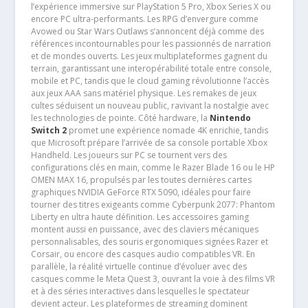
l’expérience immersive sur PlayStation 5 Pro, Xbox Series X ou
encore PC ultra-performants. Les RPG d’envergure comme
Avowed ou Star Wars Outlaws s’annoncent déjà comme des
références incontournables pour les passionnés de narration
et de mondes ouverts. Les jeux multiplateformes gagnent du
terrain, garantissant une interopérabilité totale entre console,
mobile et PC, tandis que le cloud gaming révolutionne l’accès
aux jeux AAA sans matériel physique. Les remakes de jeux
cultes séduisent un nouveau public, ravivant la nostalgie avec
les technologies de pointe. Côté hardware, la
Nintendo
Switch 2
promet une expérience nomade 4K enrichie, tandis
que Microsoft prépare l’arrivée de sa console portable Xbox
Handheld. Les joueurs sur PC se tournent vers des
configurations clés en main, comme le Razer Blade 16 ou le HP
OMEN MAX 16, propulsés par les toutes dernières cartes
graphiques NVIDIA GeForce RTX 5090, idéales pour faire
tourner des titres exigeants comme Cyberpunk 2077: Phantom
Liberty en ultra haute définition. Les accessoires gaming
montent aussi en puissance, avec des claviers mécaniques
personnalisables, des souris ergonomiques signées Razer et
Corsair, ou encore des casques audio compatibles VR. En
parallèle, la réalité virtuelle continue d’évoluer avec des
casques comme le Meta Quest 3, ouvrant la voie à des films VR
et à des séries interactives dans lesquelles le spectateur
devient acteur. Les plateformes de streaming dominent