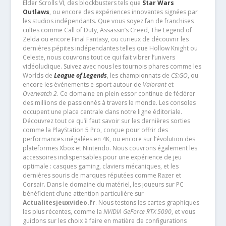
Elder Scrolls VI, des blockbusters tels que
Star Wars
Outlaws
, ou encore des expériences innovantes signées par
les studios indépendants. Que vous soyez fan de franchises
cultes comme Call of Duty, Assassin’s Creed, The Legend of
Zelda ou encore Final Fantasy, ou curieux de découvrir les
dernières pépites indépendantes telles que Hollow Knight ou
Celeste, nous couvrons tout ce qui fait vibrer l’univers
vidéoludique. Suivez avec nous les tournois phares comme les
Worlds de
League of Legends
, les championnats de
CS:GO
, ou
encore les événements e-sport autour de
Valorant
et
Overwatch 2
. Ce domaine en plein essor continue de fédérer
des millions de passionnés à travers le monde. Les consoles
occupent une place centrale dans notre ligne éditoriale.
Découvrez tout ce qu’il faut savoir sur les dernières sorties
comme la PlayStation 5 Pro, conçue pour offrir des
performances inégalées en 4K, ou encore sur l’évolution des
plateformes Xbox et Nintendo. Nous couvrons également les
accessoires indispensables pour une expérience de jeu
optimale : casques gaming, claviers mécaniques, et les
dernières souris de marques réputées comme Razer et
Corsair. Dans le domaine du matériel, les joueurs sur PC
bénéficient d’une attention particulière sur
Actualitesjeuxvideo.fr
. Nous testons les cartes graphiques
les plus récentes, comme la
NVIDIA GeForce RTX 5090
, et vous
guidons sur les choix à faire en matière de configurations