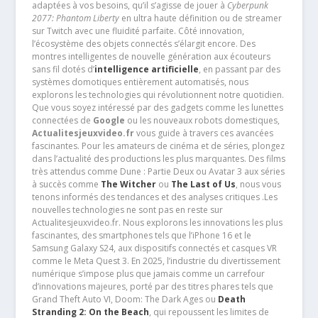
adaptées à vos besoins, qu’il s’agisse de jouer à
Cyberpunk
2077: Phantom Liberty
en ultra haute définition ou de streamer
sur Twitch avec une fluidité parfaite. Côté innovation,
l’écosystème des objets connectés s’élargit encore. Des
montres intelligentes de nouvelle génération aux écouteurs
sans fil dotés d’
intelligence artificielle
, en passant par des
systèmes domotiques entièrement automatisés, nous
explorons les technologies qui révolutionnent notre quotidien.
Que vous soyez intéressé par des gadgets comme les lunettes
connectées de
Google
ou les nouveaux robots domestiques,
Actualitesjeuxvideo.fr
vous guide à travers ces avancées
fascinantes. Pour les amateurs de cinéma et de séries, plongez
dans l’actualité des productions les plus marquantes. Des films
très attendus comme Dune : Partie Deux ou Avatar 3 aux séries
à succès comme
The Witcher
ou
The Last of Us
, nous vous
tenons informés des tendances et des analyses critiques .Les
nouvelles technologies ne sont pas en reste sur
Actualitesjeuxvideo.fr. Nous explorons les innovations les plus
fascinantes, des smartphones tels que l’iPhone 16 et le
Samsung Galaxy S24, aux dispositifs connectés et casques VR
comme le Meta Quest 3. En 2025, l’industrie du divertissement
numérique s’impose plus que jamais comme un carrefour
d’innovations majeures, porté par des titres phares tels que
Grand Theft Auto VI, Doom: The Dark Ages ou
Death
Stranding 2: On the Beach
, qui repoussent les limites de