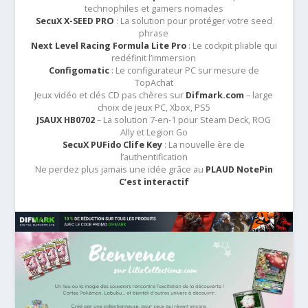
technophiles et gamers nomades
SecuX X-SEED PRO
: La solution pour protéger votre seed
phrase
Next Level Racing Formula Lite Pro
: Le cockpit pliable qui
redéfinit l’immersion
Configomatic
: Le configurateur PC sur mesure de
TopAchat
Jeux vidéo et clés CD pas chères sur
Difmark.com
– large
choix de jeux PC, Xbox, PS5
JSAUX HB0702
– La solution 7-en-1 pour Steam Deck, ROG
Ally et Legion Go
SecuX PUFido Clife Key
: La nouvelle ère de
l’authentification
Ne perdez plus jamais une idée grâce au
PLAUD NotePin
C’est interactif