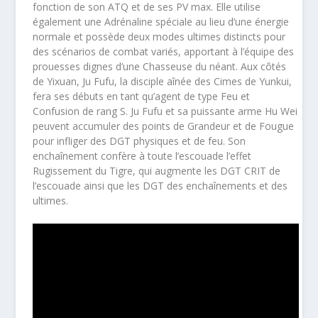
fonction de son ATQ et de ses PV max. Elle utilise
également une Adrénaline spéciale au lieu d’une énergie
normale et possède deux modes ultimes distincts pour
des scénarios de combat variés, apportant à l’équipe des
prouesses dignes d’une Chasseuse du néant. Aux côtés
de Yixuan, Ju Fufu, la disciple aînée des Cimes de Yunkui,
fera ses débuts en tant qu’agent de type Feu et
Confusion de rang S. Ju Fufu et sa puissante arme Hu Wei
peuvent accumuler des points de Grandeur et de Fougue
pour infliger des DGT physiques et de feu. Son
enchaînement confère à toute l’escouade l’effet
Rugissement du Tigre, qui augmente les DGT CRIT de
l’escouade ainsi que les DGT des enchaînements et des
ultimes.