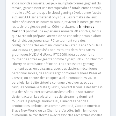
et de mondes ouverts. Les jeux multiplateformes gagnent du
terrain, garantissant une interopérabilité totale entre console,
mobile et PC, tandis que le cloud gaming révolutionne l’accès
aux jeux AAA sans matériel physique. Les remakes de jeux
cultes séduisent un nouveau public, ravivant la nostalgie avec
les technologies de pointe. Côté hardware, la
Nintendo
Switch 2
promet une expérience nomade 4K enrichie, tandis
que Microsoft prépare l’arrivée de sa console portable Xbox
Handheld. Les joueurs sur PC se tournent vers des
configurations clés en main, comme le Razer Blade 16 ou le HP
OMEN MAX 16, propulsés par les toutes dernières cartes
graphiques NVIDIA GeForce RTX 5090, idéales pour faire
tourner des titres exigeants comme Cyberpunk 2077: Phantom
Liberty en ultra haute définition. Les accessoires gaming
montent aussi en puissance, avec des claviers mécaniques
personnalisables, des souris ergonomiques signées Razer et
Corsair, ou encore des casques audio compatibles VR. En
parallèle, la réalité virtuelle continue d’évoluer avec des
casques comme le Meta Quest 3, ouvrant la voie à des films VR
et à des séries interactives dans lesquelles le spectateur
devient acteur. Les plateformes de streaming dominent
toujours le paysage audiovisuel, alimentées par des
productions ambitieuses comme Avatar 3, Captain America:
Brave New World ou La Chambre d’à côté. Enfin, le monde
numérique se transforme avec l’essor des recherches vocales,