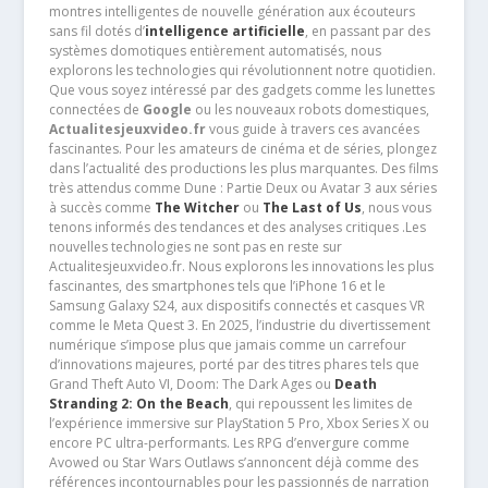
montres intelligentes de nouvelle génération aux écouteurs
sans fil dotés d’
intelligence artificielle
, en passant par des
systèmes domotiques entièrement automatisés, nous
explorons les technologies qui révolutionnent notre quotidien.
Que vous soyez intéressé par des gadgets comme les lunettes
connectées de
Google
ou les nouveaux robots domestiques,
Actualitesjeuxvideo.fr
vous guide à travers ces avancées
fascinantes. Pour les amateurs de cinéma et de séries, plongez
dans l’actualité des productions les plus marquantes. Des films
très attendus comme Dune : Partie Deux ou Avatar 3 aux séries
à succès comme
The Witcher
ou
The Last of Us
, nous vous
tenons informés des tendances et des analyses critiques .Les
nouvelles technologies ne sont pas en reste sur
Actualitesjeuxvideo.fr. Nous explorons les innovations les plus
fascinantes, des smartphones tels que l’iPhone 16 et le
Samsung Galaxy S24, aux dispositifs connectés et casques VR
comme le Meta Quest 3. En 2025, l’industrie du divertissement
numérique s’impose plus que jamais comme un carrefour
d’innovations majeures, porté par des titres phares tels que
Grand Theft Auto VI, Doom: The Dark Ages ou
Death
Stranding 2: On the Beach
, qui repoussent les limites de
l’expérience immersive sur PlayStation 5 Pro, Xbox Series X ou
encore PC ultra-performants. Les RPG d’envergure comme
Avowed ou Star Wars Outlaws s’annoncent déjà comme des
références incontournables pour les passionnés de narration