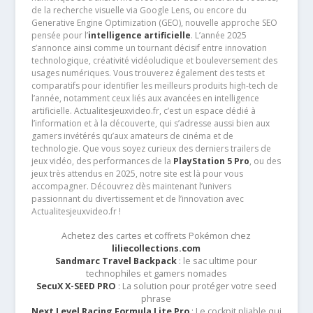
de la recherche visuelle via Google Lens, ou encore du
Generative Engine Optimization (GEO), nouvelle approche SEO
pensée pour l’
intelligence artificielle
. L’année 2025
s’annonce ainsi comme un tournant décisif entre innovation
technologique, créativité vidéoludique et bouleversement des
usages numériques. Vous trouverez également des tests et
comparatifs pour identifier les meilleurs produits high-tech de
l’année, notamment ceux liés aux avancées en intelligence
artificielle. Actualitesjeuxvideo.fr, c’est un espace dédié à
l’information et à la découverte, qui s’adresse aussi bien aux
gamers invétérés qu’aux amateurs de cinéma et de
technologie. Que vous soyez curieux des derniers trailers de
jeux vidéo, des performances de la
PlayStation 5 Pro
, ou des
jeux très attendus en 2025, notre site est là pour vous
accompagner. Découvrez dès maintenant l’univers
passionnant du divertissement et de l’innovation avec
Actualitesjeuxvideo.fr !
Achetez des cartes et coffrets Pokémon chez
liliecollections.com
Sandmarc Travel Backpack
: le sac ultime pour
technophiles et gamers nomades
SecuX X-SEED PRO
: La solution pour protéger votre seed
phrase
Next Level Racing Formula Lite Pro
: Le cockpit pliable qui