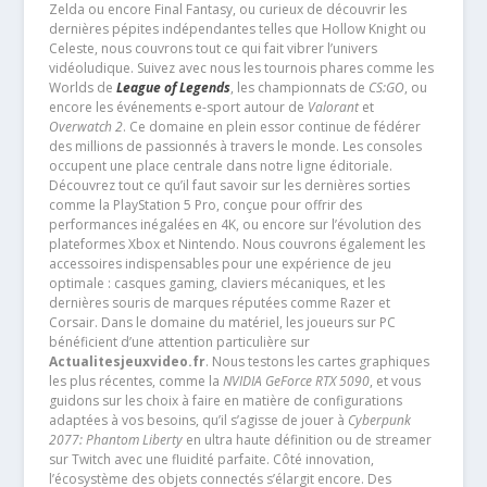
Zelda ou encore Final Fantasy, ou curieux de découvrir les
dernières pépites indépendantes telles que Hollow Knight ou
Celeste, nous couvrons tout ce qui fait vibrer l’univers
vidéoludique. Suivez avec nous les tournois phares comme les
Worlds de
League of Legends
, les championnats de
CS:GO
, ou
encore les événements e-sport autour de
Valorant
et
Overwatch 2
. Ce domaine en plein essor continue de fédérer
des millions de passionnés à travers le monde. Les consoles
occupent une place centrale dans notre ligne éditoriale.
Découvrez tout ce qu’il faut savoir sur les dernières sorties
comme la PlayStation 5 Pro, conçue pour offrir des
performances inégalées en 4K, ou encore sur l’évolution des
plateformes Xbox et Nintendo. Nous couvrons également les
accessoires indispensables pour une expérience de jeu
optimale : casques gaming, claviers mécaniques, et les
dernières souris de marques réputées comme Razer et
Corsair. Dans le domaine du matériel, les joueurs sur PC
bénéficient d’une attention particulière sur
Actualitesjeuxvideo.fr
. Nous testons les cartes graphiques
les plus récentes, comme la
NVIDIA GeForce RTX 5090
, et vous
guidons sur les choix à faire en matière de configurations
adaptées à vos besoins, qu’il s’agisse de jouer à
Cyberpunk
2077: Phantom Liberty
en ultra haute définition ou de streamer
sur Twitch avec une fluidité parfaite. Côté innovation,
l’écosystème des objets connectés s’élargit encore. Des