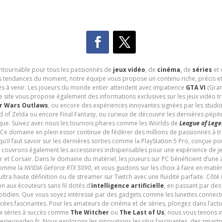
contournable pour tous les passionnés de
jeux vidéo
, de
cinéma
,
de
séries
et 
les tendances du moment, notre équipe vous propose un contenu riche, précis et
és à venir. Les joueurs du monde entier attendent avec impatience
GTA VI
(Gran
e site vous propose également des informations exclusives sur les jeux vidéo 
r Wars Outlaws
, ou encore des expériences innovantes signées par les studi
d of Zelda ou encore Final Fantasy, ou curieux de découvrir les dernières pépit
udique. Suivez avec nous les tournois phares comme les Worlds de
League of Leg
 Ce domaine en plein essor continue de fédérer des millions de passionnés à 
 qu’il faut savoir sur les dernières sorties comme la PlayStation 5 Pro, conçue 
s couvrons également les accessoires indispensables pour une expérience de je
t Corsair. Dans le domaine du matériel, les joueurs sur PC bénéficient d’une a
 comme la
NVIDIA GeForce RTX 5090
, et vous guidons sur les choix à faire en mati
ltra haute définition ou de streamer sur Twitch avec une fluidité parfaite. Côté
n aux écouteurs sans fil dotés d’
intelligence artificielle
, en passant par de
uotidien. Que vous soyez intéressé par des gadgets comme les lunettes connec
cées fascinantes. Pour les amateurs de cinéma et de séries, plongez dans l’actu
ux séries à succès comme
The Witcher
ou
The Last of Us
, nous vous tenons i
tesjeuxvideo.fr. Nous explorons les innovations les plus fascinantes, des smart