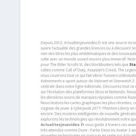
Depuis 2012, Actualitesjeuxvideo.fr est une source in
suivre l’actualité des grandes licences ou à découvrir 
rien des titres les plus emblématiques et des nouveaut
culte avec un monde ouvert encore plus immersif. Notr
pour The Elder Scrolls VI, des blockbusters tels que
Sta
cultes comme Call of Duty, Assassin’s Creed, The Legen
nous couvrons tout ce qui fait vibrer l’univers vidéol
événements e-sport autour de
Valorant
et
Overwatch 2
.
centrale dans notre ligne éditoriale. Découvrez tout ce
sur l’évolution des plateformes Xbox et Nintendo. Nou
les dernières souris de marques réputées comme Razer e
Nous testons les cartes graphiques les plus récentes,
s’agisse de jouer à
Cyberpunk 2077: Phantom Liberty
en u
encore. Des montres intelligentes de nouvelle génératio
explorons les technologies qui révolutionnent notre q
Actualitesjeuxvideo.fr
vous guide à travers ces avan
très attendus comme Dune : Partie Deux ou Avatar 3 a
nouvelles technologies ne sont pas en reste sur Actuali