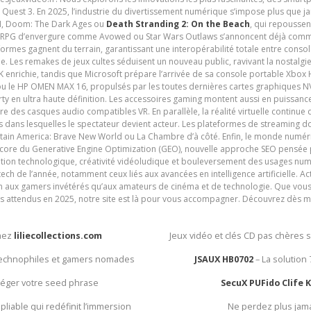
 Quest 3. En 2025, l’industrie du divertissement numérique s’impose plus que 
 VI, Doom: The Dark Ages ou
Death Stranding 2: On the Beach
, qui repoussen
es RPG d’envergure comme Avowed ou Star Wars Outlaws s’annoncent déjà comm
ormes gagnent du terrain, garantissant une interopérabilité totale entre consol
e. Les remakes de jeux cultes séduisent un nouveau public, ravivant la nostalgi
nrichie, tandis que Microsoft prépare l’arrivée de sa console portable Xbox H
ou le HP OMEN MAX 16, propulsés par les toutes dernières cartes graphiques NV
y en ultra haute définition. Les accessoires gaming montent aussi en puissanc
e des casques audio compatibles VR. En parallèle, la réalité virtuelle continu
ives dans lesquelles le spectateur devient acteur. Les plateformes de streaming 
ain America: Brave New World ou La Chambre d’à côté. Enfin, le monde numéri
encore du Generative Engine Optimization (GEO), nouvelle approche SEO pensée p
ation technologique, créativité vidéoludique et bouleversement des usages num
ech de l’année, notamment ceux liés aux avancées en intelligence artificielle. Ac
ien aux gamers invétérés qu’aux amateurs de cinéma et de technologie. Que vous 
rès attendus en 2025, notre site est là pour vous accompagner. Découvrez dès m
chez
liliecollections.com
Jeux vidéo et clés CD pas chères 
 technophiles et gamers nomades
JSAUX HB0702
– La solution
otéger votre seed phrase
SecuX PUFido Clife 
 pliable qui redéfinit l’immersion
Ne perdez plus jam