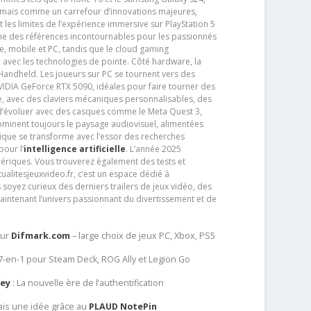
jamais comme un carrefour d’innovations majeures,
t les limites de l’expérience immersive sur PlayStation 5
e des références incontournables pour les passionnés
e, mobile et PC, tandis que le cloud gaming
e avec les technologies de pointe. Côté hardware, la
andheld. Les joueurs sur PC se tournent vers des
IDIA GeForce RTX 5090, idéales pour faire tourner des
e, avec des claviers mécaniques personnalisables, des
e d’évoluer avec des casques comme le Meta Quest 3,
dominent toujours le paysage audiovisuel, alimentées
que se transforme avec l’essor des recherches
our l’
intelligence artificielle
. L’année 2025
ériques. Vous trouverez également des tests et
tualitesjeuxvideo.fr, c’est un espace dédié à
soyez curieux des derniers trailers de jeux vidéo, des
aintenant l’univers passionnant du divertissement et de
sur
Difmark.com
– large choix de jeux PC, Xbox, PS5
 7-en-1 pour Steam Deck, ROG Ally et Legion Go
Key
: La nouvelle ère de l’authentification
ais une idée grâce au
PLAUD NotePin