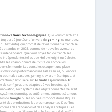
d’
innovations technologiques
. Que vous cherchiez à
 toujours à jour.Dans l’univers du
gaming
, ne manquez
d Theft Auto), qui promet de révolutionner la franchise
très attendus en 2025, comme de nouvelles aventures
os indépendants. Que vous soyez fan de franchises
es indépendantes telles que Hollow Knight ou Celeste,
ends
, les championnats de
CS:GO
, ou encore les
travers le monde. Les consoles occupent une place
pour offrir des performances inégalées en 4K, ou encore
u optimale : casques gaming, claviers mécaniques, et
ttention particulière sur
Actualitesjeuxvideo.fr
.
ère de configurations adaptées à vos besoins, qu’il
 innovation, l’écosystème des objets connectés s’élargit
s systèmes domotiques entièrement automatisés, nous
tées de
Google
ou les nouveaux robots domestiques,
alité des productions les plus marquantes. Des films
nformés des tendances et des analyses critiques .Les
phones tels que l’iPhone 16 et le Samsung Galaxy S24,