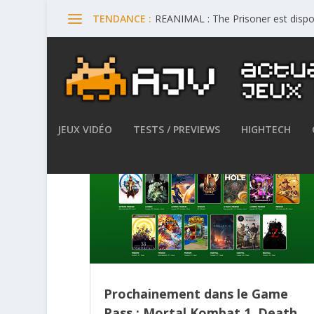
REANIMAL : The Prisoner est dispo
TENDANCE :
JEUX VIDÉO
TESTS / PREVIEWS
HIGHTECH
Prochainement dans le Game
Pass : Mortal Kombat 1, Death