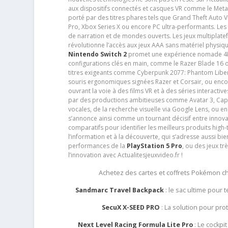
aux dispositifs connectés et casques VR comme le Meta
porté par des titres phares tels que Grand Theft Auto
Pro, Xbox Series X ou encore PC ultra-performants. L
de narration et de mondes ouverts. Les jeux multiplatef
révolutionne l’accès aux jeux AAA sans matériel physiqu
Nintendo Switch 2
promet une expérience nomade 4K e
configurations clés en main, comme le Razer Blade 16 
titres exigeants comme Cyberpunk 2077: Phantom Libert
souris ergonomiques signées Razer et Corsair, ou encor
ouvrant la voie à des films VR et à des séries interact
par des productions ambitieuses comme Avatar 3, Capt
vocales, de la recherche visuelle via Google Lens, ou 
s’annonce ainsi comme un tournant décisif entre innov
comparatifs pour identifier les meilleurs produits high-t
l’information et à la découverte, qui s’adresse aussi b
performances de la
PlayStation 5 Pro
, ou des jeux t
l’innovation avec Actualitesjeuxvideo.fr !
Achetez des cartes et coffrets Pokémon 
Sandmarc Travel Backpack
: le sac ultime pour
SecuX X-SEED PRO
: La solution pour pr
Next Level Racing Formula Lite Pro
: Le cockpit