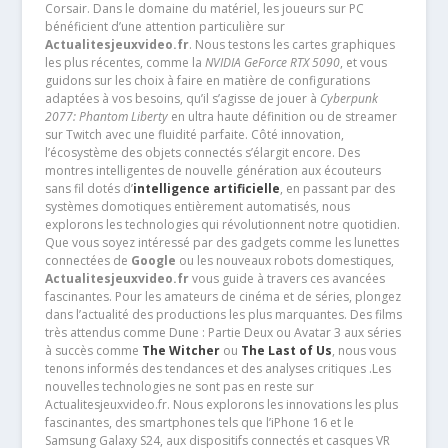
Corsair. Dans le domaine du matériel, les joueurs sur PC
bénéficient d’une attention particulière sur
Actualitesjeuxvideo.fr
. Nous testons les cartes graphiques
les plus récentes, comme la
NVIDIA GeForce RTX 5090
, et vous
guidons sur les choix à faire en matière de configurations
adaptées à vos besoins, qu’il s’agisse de jouer à
Cyberpunk
2077: Phantom Liberty
en ultra haute définition ou de streamer
sur Twitch avec une fluidité parfaite. Côté innovation,
l’écosystème des objets connectés s’élargit encore. Des
montres intelligentes de nouvelle génération aux écouteurs
sans fil dotés d’
intelligence artificielle
, en passant par des
systèmes domotiques entièrement automatisés, nous
explorons les technologies qui révolutionnent notre quotidien.
Que vous soyez intéressé par des gadgets comme les lunettes
connectées de
Google
ou les nouveaux robots domestiques,
Actualitesjeuxvideo.fr
vous guide à travers ces avancées
fascinantes. Pour les amateurs de cinéma et de séries, plongez
dans l’actualité des productions les plus marquantes. Des films
très attendus comme Dune : Partie Deux ou Avatar 3 aux séries
à succès comme
The Witcher
ou
The Last of Us
, nous vous
tenons informés des tendances et des analyses critiques .Les
nouvelles technologies ne sont pas en reste sur
Actualitesjeuxvideo.fr. Nous explorons les innovations les plus
fascinantes, des smartphones tels que l’iPhone 16 et le
Samsung Galaxy S24, aux dispositifs connectés et casques VR