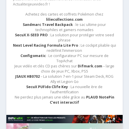
Actualitesjeuxvideo.fr !
Achetez des cartes et coffrets Pokémon chez
liliecollections.com
Sandmarc Travel Backpack
: le sac ultime pour
technophiles et gamers nomades
SecuX X-SEED PRO
: La solution pour protéger votre seed
phrase
Next Level Racing Formula Lite Pro
: Le cockpit pliable qui
redéfinit l’immersion
Configomatic
: Le configurateur PC sur mesure de
TopAchat
Jeux vidéo et clés CD pas chères sur
Difmark.com
– large
choix de jeux PC, Xbox, PS5
JSAUX HB0702
– La solution 7-en-1 pour Steam Deck, ROG
Ally et Legion Go
SecuX PUFido Clife Key
: La nouvelle ère de
l’authentification
Ne perdez plus jamais une idée grâce au
PLAUD NotePin
C’est interactif