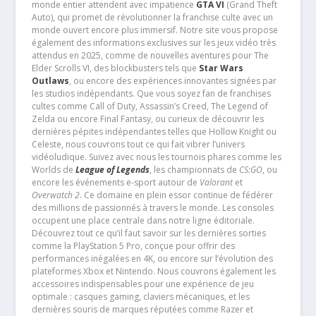
monde entier attendent avec impatience
GTA VI
(Grand Theft
Auto), qui promet de révolutionner la franchise culte avec un
monde ouvert encore plus immersif. Notre site vous propose
également des informations exclusives sur les jeux vidéo très
attendus en 2025, comme de nouvelles aventures pour The
Elder Scrolls VI, des blockbusters tels que
Star Wars
Outlaws
, ou encore des expériences innovantes signées par
les studios indépendants. Que vous soyez fan de franchises
cultes comme Call of Duty, Assassin’s Creed, The Legend of
Zelda ou encore Final Fantasy, ou curieux de découvrir les
dernières pépites indépendantes telles que Hollow Knight ou
Celeste, nous couvrons tout ce qui fait vibrer l’univers
vidéoludique. Suivez avec nous les tournois phares comme les
Worlds de
League of Legends
, les championnats de
CS:GO
, ou
encore les événements e-sport autour de
Valorant
et
Overwatch 2
. Ce domaine en plein essor continue de fédérer
des millions de passionnés à travers le monde. Les consoles
occupent une place centrale dans notre ligne éditoriale.
Découvrez tout ce qu’il faut savoir sur les dernières sorties
comme la PlayStation 5 Pro, conçue pour offrir des
performances inégalées en 4K, ou encore sur l’évolution des
plateformes Xbox et Nintendo. Nous couvrons également les
accessoires indispensables pour une expérience de jeu
optimale : casques gaming, claviers mécaniques, et les
dernières souris de marques réputées comme Razer et