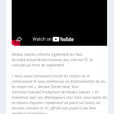
Modus Games informe également les fans
du statut actuel de leur
nouveau jeu, sorti sur PC et
consoles au mois de septembre.
« Nous avons activement écouté les retours de la
communauté et nous améliorons les fonctionnalités du jeu
en temps réel »,
déclare Derek Neal, Vice-
Directeur Executif
Production de Modus Games.
« En
travaillant avec nos développeurs chez
eXiin
, nous avons été
en mesure d’ajouter rapidement un patch sur toutes les
versions consoles et PC, offrant aux joueurs une bien
meilleure expérience »
.