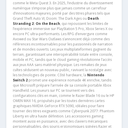
comme le Meta Quest 3. En 2025, l’industrie du divertissement
numérique s’impose plus que jamais comme un carrefour
d’innovations majeures, porté par des titres phares tels que
Grand Theft Auto VI, Doom: The Dark Ages ou
Death
Stranding 2: On the Beach
, qui repoussent les limites de
l’expérience immersive sur PlayStation 5 Pro, Xbox Series X ou
encore PC ultra-performants. Les RPG d’envergure comme
Avowed ou Star Wars Outlaws s’annoncent déjà comme des
références incontournables pour les passionnés de narration
et de mondes ouverts. Les jeux multiplateformes gagnent du
terrain, garantissant une interopérabilité totale entre console,
mobile et PC, tandis que le cloud gaming révolutionne l’accès
aux jeux AAA sans matériel physique. Les remakes de jeux
cultes séduisent un nouveau public, ravivant la nostalgie avec
les technologies de pointe. Côté hardware, la
Nintendo
Switch 2
promet une expérience nomade 4K enrichie, tandis
que Microsoft prépare l’arrivée de sa console portable Xbox
Handheld. Les joueurs sur PC se tournent vers des
configurations clés en main, comme le Razer Blade 16 ou le HP
OMEN MAX 16, propulsés par les toutes dernières cartes
graphiques NVIDIA GeForce RTX 5090, idéales pour faire
tourner des titres exigeants comme Cyberpunk 2077: Phantom
Liberty en ultra haute définition. Les accessoires gaming
montent aussi en puissance, avec des claviers mécaniques
personnalisables, des souris ergonomiques signées Razer et