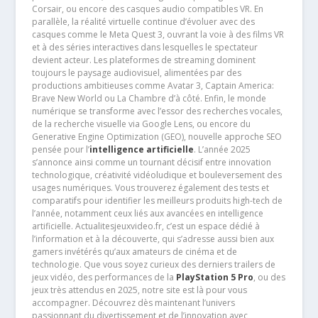
Corsair, ou encore des casques audio compatibles VR. En
parallèle, la réalité virtuelle continue d’évoluer avec des
casques comme le Meta Quest 3, ouvrant la voie à des films VR
et à des séries interactives dans lesquelles le spectateur
devient acteur. Les plateformes de streaming dominent
toujours le paysage audiovisuel, alimentées par des
productions ambitieuses comme Avatar 3, Captain America:
Brave New World ou La Chambre d’à côté. Enfin, le monde
numérique se transforme avec l’essor des recherches vocales,
de la recherche visuelle via Google Lens, ou encore du
Generative Engine Optimization (GEO), nouvelle approche SEO
pensée pour l’
intelligence artificielle
. L’année 2025
s’annonce ainsi comme un tournant décisif entre innovation
technologique, créativité vidéoludique et bouleversement des
usages numériques. Vous trouverez également des tests et
comparatifs pour identifier les meilleurs produits high-tech de
l’année, notamment ceux liés aux avancées en intelligence
artificielle. Actualitesjeuxvideo.fr, c’est un espace dédié à
l’information et à la découverte, qui s’adresse aussi bien aux
gamers invétérés qu’aux amateurs de cinéma et de
technologie. Que vous soyez curieux des derniers trailers de
jeux vidéo, des performances de la
PlayStation 5 Pro
, ou des
jeux très attendus en 2025, notre site est là pour vous
accompagner. Découvrez dès maintenant l’univers
passionnant du divertissement et de l’innovation avec