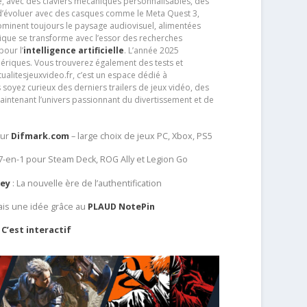
e, avec des claviers mécaniques personnalisables, des
e d’évoluer avec des casques comme le Meta Quest 3,
dominent toujours le paysage audiovisuel, alimentées
que se transforme avec l’essor des recherches
our l’
intelligence artificielle
. L’année 2025
ériques. Vous trouverez également des tests et
tualitesjeuxvideo.fr, c’est un espace dédié à
soyez curieux des derniers trailers de jeux vidéo, des
aintenant l’univers passionnant du divertissement et de
sur
Difmark.com
– large choix de jeux PC, Xbox, PS5
 7-en-1 pour Steam Deck, ROG Ally et Legion Go
Key
: La nouvelle ère de l’authentification
ais une idée grâce au
PLAUD NotePin
C’est interactif