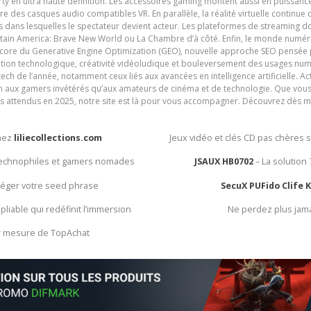
y en ultra haute définition. Les accessoires gaming montent aussi en puissanc
e des casques audio compatibles VR. En parallèle, la réalité virtuelle continu
ives dans lesquelles le spectateur devient acteur. Les plateformes de streaming 
ain America: Brave New World ou La Chambre d’à côté. Enfin, le monde numéri
encore du Generative Engine Optimization (GEO), nouvelle approche SEO pensée p
ation technologique, créativité vidéoludique et bouleversement des usages num
ech de l’année, notamment ceux liés aux avancées en intelligence artificielle. Ac
ien aux gamers invétérés qu’aux amateurs de cinéma et de technologie. Que vous 
rès attendus en 2025, notre site est là pour vous accompagner. Découvrez dès m
chez
liliecollections.com
Jeux vidéo et clés CD pas chères 
 technophiles et gamers nomades
JSAUX HB0702
– La solution
otéger votre seed phrase
SecuX PUFido Clife 
 pliable qui redéfinit l’immersion
Ne perdez plus jam
ur mesure de TopAchat