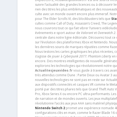
suivre l’actualité des grandes licences ou à découvrir 
rien des titres les plus emblématiques et des nouveaut
culte avec un monde ouvert encore plus immersif. Notr
pour The Elder Scrolls VI, des blockbusters tels que
Sta
cultes comme Call of Duty, Assassin’s Creed, The Legen
nous couvrons tout ce qui fait vibrer l’univers vidéol
événements e-sport autour de
Valorant
et
Overwatch 2
.
centrale dans notre ligne éditoriale. Découvrez tout ce
sur l’évolution des plateformes Xbox et Nintendo. Nou
les dernières souris de marques réputées comme Razer e
Nous testons les cartes graphiques les plus récentes,
s’agisse de jouer à
Cyberpunk 2077: Phantom Liberty
en u
encore. Des montres intelligentes de nouvelle génératio
explorons les technologies qui révolutionnent notre q
Actualitesjeuxvideo.fr
vous guide à travers ces avan
très attendus comme Dune : Partie Deux ou Avatar 3 a
nouvelles technologies ne sont pas en reste sur Actuali
aux dispositifs connectés et casques VR comme le Meta
porté par des titres phares tels que Grand Theft Auto
Pro, Xbox Series X ou encore PC ultra-performants. L
de narration et de mondes ouverts. Les jeux multiplatef
révolutionne l’accès aux jeux AAA sans matériel physiqu
Nintendo Switch 2
promet une expérience nomade 4K e
configurations clés en main, comme le Razer Blade 16 