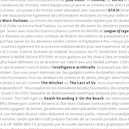
les tendances du moment, notre équipe vous propose un contenu riche, précis et
és à venir. Les joueurs du monde entier attendent avec impatience
GTA VI
(Gran
e site vous propose également des informations exclusives sur les jeux vidéo 
r Wars Outlaws
, ou encore des expériences innovantes signées par les studi
d of Zelda ou encore Final Fantasy, ou curieux de découvrir les dernières pépit
udique. Suivez avec nous les tournois phares comme les Worlds de
League of Leg
 Ce domaine en plein essor continue de fédérer des millions de passionnés à 
 qu’il faut savoir sur les dernières sorties comme la PlayStation 5 Pro, conçue 
s couvrons également les accessoires indispensables pour une expérience de je
t Corsair. Dans le domaine du matériel, les joueurs sur PC bénéficient d’une a
 comme la
NVIDIA GeForce RTX 5090
, et vous guidons sur les choix à faire en mati
ltra haute définition ou de streamer sur Twitch avec une fluidité parfaite. Côté
n aux écouteurs sans fil dotés d’
intelligence artificielle
, en passant par de
uotidien. Que vous soyez intéressé par des gadgets comme les lunettes connec
cées fascinantes. Pour les amateurs de cinéma et de séries, plongez dans l’actu
ux séries à succès comme
The Witcher
ou
The Last of Us
, nous vous tenons i
tesjeuxvideo.fr. Nous explorons les innovations les plus fascinantes, des smart
 Quest 3. En 2025, l’industrie du divertissement numérique s’impose plus que 
 VI, Doom: The Dark Ages ou
Death Stranding 2: On the Beach
, qui repoussen
es RPG d’envergure comme Avowed ou Star Wars Outlaws s’annoncent déjà comm
ormes gagnent du terrain, garantissant une interopérabilité totale entre consol
e. Les remakes de jeux cultes séduisent un nouveau public, ravivant la nostalgi
nrichie, tandis que Microsoft prépare l’arrivée de sa console portable Xbox H
ou le HP OMEN MAX 16, propulsés par les toutes dernières cartes graphiques NV