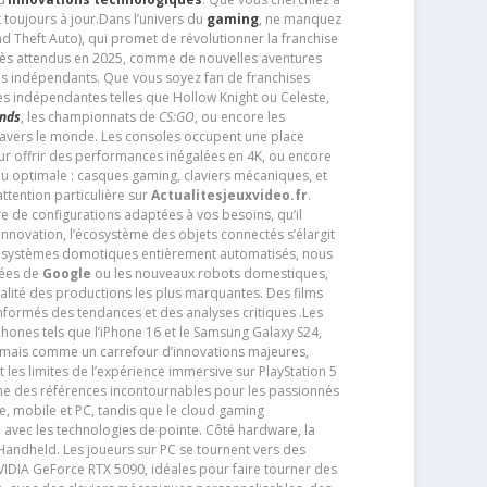
 toujours à jour.Dans l’univers du
gaming
, ne manquez
d Theft Auto), qui promet de révolutionner la franchise
très attendus en 2025, comme de nouvelles aventures
os indépendants. Que vous soyez fan de franchises
es indépendantes telles que Hollow Knight ou Celeste,
ends
, les championnats de
CS:GO
, ou encore les
travers le monde. Les consoles occupent une place
pour offrir des performances inégalées en 4K, ou encore
u optimale : casques gaming, claviers mécaniques, et
ttention particulière sur
Actualitesjeuxvideo.fr
.
ère de configurations adaptées à vos besoins, qu’il
 innovation, l’écosystème des objets connectés s’élargit
s systèmes domotiques entièrement automatisés, nous
tées de
Google
ou les nouveaux robots domestiques,
alité des productions les plus marquantes. Des films
nformés des tendances et des analyses critiques .Les
phones tels que l’iPhone 16 et le Samsung Galaxy S24,
jamais comme un carrefour d’innovations majeures,
t les limites de l’expérience immersive sur PlayStation 5
e des références incontournables pour les passionnés
e, mobile et PC, tandis que le cloud gaming
e avec les technologies de pointe. Côté hardware, la
andheld. Les joueurs sur PC se tournent vers des
IDIA GeForce RTX 5090, idéales pour faire tourner des