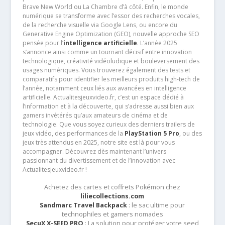
Brave New World ou La Chambre d’à côté. Enfin, le monde
numérique se transforme avec l’essor des recherches vocales,
de la recherche visuelle via Google Lens, ou encore du
Generative Engine Optimization (GEO), nouvelle approche SEO
pensée pour l’
intelligence artificielle
. L’année 2025
s’annonce ainsi comme un tournant décisif entre innovation
technologique, créativité vidéoludique et bouleversement des
usages numériques. Vous trouverez également des tests et
comparatifs pour identifier les meilleurs produits high-tech de
l’année, notamment ceux liés aux avancées en intelligence
artificielle. Actualitesjeuxvideo.fr, c’est un espace dédié à
l’information et à la découverte, qui s’adresse aussi bien aux
gamers invétérés qu’aux amateurs de cinéma et de
technologie. Que vous soyez curieux des derniers trailers de
jeux vidéo, des performances de la
PlayStation 5 Pro
, ou des
jeux très attendus en 2025, notre site est là pour vous
accompagner. Découvrez dès maintenant l’univers
passionnant du divertissement et de l’innovation avec
Actualitesjeuxvideo.fr !
Achetez des cartes et coffrets Pokémon chez
liliecollections.com
Sandmarc Travel Backpack
: le sac ultime pour
technophiles et gamers nomades
SecuX X-SEED PRO
: La solution pour protéger votre seed