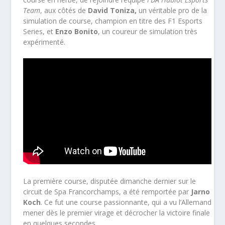
Team
, aux côtés de
David Toniza,
un véritable pro de la
simulation de course, champion en titre des F1 Esports
Series, et
Enzo Bonito
, un coureur de simulation très
expérimenté.
La première course, disputée dimanche dernier sur le
circuit de Spa Francorchamps, a été remportée par
Jarno
Koch
. Ce fut une course passionnante, qui a vu l’Allemand
mener dès le premier virage et décrocher la victoire finale
en quelques secondes.