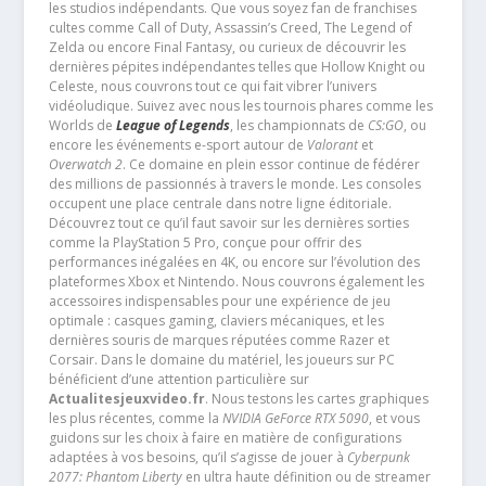
les studios indépendants. Que vous soyez fan de franchises
cultes comme Call of Duty, Assassin’s Creed, The Legend of
Zelda ou encore Final Fantasy, ou curieux de découvrir les
dernières pépites indépendantes telles que Hollow Knight ou
Celeste, nous couvrons tout ce qui fait vibrer l’univers
vidéoludique. Suivez avec nous les tournois phares comme les
Worlds de
League of Legends
, les championnats de
CS:GO
, ou
encore les événements e-sport autour de
Valorant
et
Overwatch 2
. Ce domaine en plein essor continue de fédérer
des millions de passionnés à travers le monde. Les consoles
occupent une place centrale dans notre ligne éditoriale.
Découvrez tout ce qu’il faut savoir sur les dernières sorties
comme la PlayStation 5 Pro, conçue pour offrir des
performances inégalées en 4K, ou encore sur l’évolution des
plateformes Xbox et Nintendo. Nous couvrons également les
accessoires indispensables pour une expérience de jeu
optimale : casques gaming, claviers mécaniques, et les
dernières souris de marques réputées comme Razer et
Corsair. Dans le domaine du matériel, les joueurs sur PC
bénéficient d’une attention particulière sur
Actualitesjeuxvideo.fr
. Nous testons les cartes graphiques
les plus récentes, comme la
NVIDIA GeForce RTX 5090
, et vous
guidons sur les choix à faire en matière de configurations
adaptées à vos besoins, qu’il s’agisse de jouer à
Cyberpunk
2077: Phantom Liberty
en ultra haute définition ou de streamer