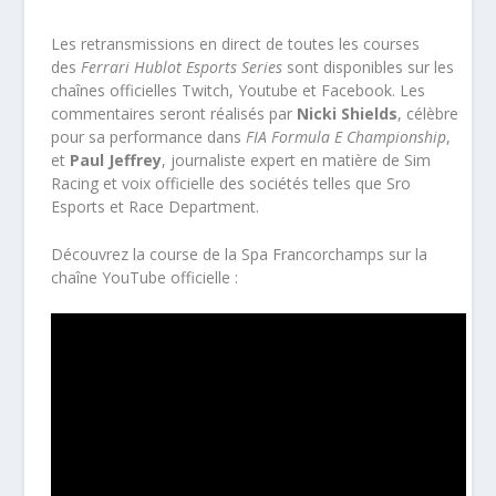
Les retransmissions en direct de toutes les courses
des
Ferrari Hublot Esports Series
sont disponibles sur les
chaînes officielles Twitch, Youtube et Facebook. Les
commentaires seront réalisés par
Nicki Shields
, célèbre
pour sa performance dans
FIA Formula E Championship
,
et
Paul Jeffrey
, journaliste expert en matière de Sim
Racing et voix officielle des sociétés telles que Sro
Esports et Race Department.
Découvrez la course de la Spa Francorchamps sur la
chaîne YouTube officielle :