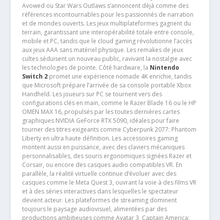
Avowed ou Star Wars Outlaws s’annoncent déjà comme des
références incontournables pour les passionnés de narration
et de mondes ouverts. Les jeux multiplateformes gagnent du
terrain, garantissant une interopérabilité totale entre console,
mobile et PC, tandis que le cloud gaming révolutionne l’accès
aux jeux AAA sans matériel physique. Les remakes de jeux
cultes séduisent un nouveau public, ravivant la nostalgie avec
les technologies de pointe. Côté hardware, la
Nintendo
Switch 2
promet une expérience nomade 4K enrichie, tandis
que Microsoft prépare l’arrivée de sa console portable Xbox
Handheld. Les joueurs sur PC se tournent vers des
configurations clés en main, comme le Razer Blade 16 ou le HP
OMEN MAX 16, propulsés par les toutes dernières cartes
graphiques NVIDIA GeForce RTX 5090, idéales pour faire
tourner des titres exigeants comme Cyberpunk 2077: Phantom
Liberty en ultra haute définition. Les accessoires gaming
montent aussi en puissance, avec des claviers mécaniques
personnalisables, des souris ergonomiques signées Razer et
Corsair, ou encore des casques audio compatibles VR. En
parallèle, la réalité virtuelle continue d’évoluer avec des
casques comme le Meta Quest 3, ouvrant la voie à des films VR
et à des séries interactives dans lesquelles le spectateur
devient acteur. Les plateformes de streaming dominent
toujours le paysage audiovisuel, alimentées par des
productions ambitieuses comme Avatar 3, Captain America: