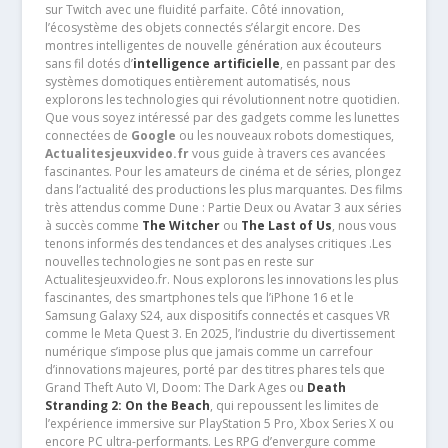
sur Twitch avec une fluidité parfaite. Côté innovation,
l’écosystème des objets connectés s’élargit encore. Des
montres intelligentes de nouvelle génération aux écouteurs
sans fil dotés d’
intelligence artificielle
, en passant par des
systèmes domotiques entièrement automatisés, nous
explorons les technologies qui révolutionnent notre quotidien.
Que vous soyez intéressé par des gadgets comme les lunettes
connectées de
Google
ou les nouveaux robots domestiques,
Actualitesjeuxvideo.fr
vous guide à travers ces avancées
fascinantes. Pour les amateurs de cinéma et de séries, plongez
dans l’actualité des productions les plus marquantes. Des films
très attendus comme Dune : Partie Deux ou Avatar 3 aux séries
à succès comme
The Witcher
ou
The Last of Us
, nous vous
tenons informés des tendances et des analyses critiques .Les
nouvelles technologies ne sont pas en reste sur
Actualitesjeuxvideo.fr. Nous explorons les innovations les plus
fascinantes, des smartphones tels que l’iPhone 16 et le
Samsung Galaxy S24, aux dispositifs connectés et casques VR
comme le Meta Quest 3. En 2025, l’industrie du divertissement
numérique s’impose plus que jamais comme un carrefour
d’innovations majeures, porté par des titres phares tels que
Grand Theft Auto VI, Doom: The Dark Ages ou
Death
Stranding 2: On the Beach
, qui repoussent les limites de
l’expérience immersive sur PlayStation 5 Pro, Xbox Series X ou
encore PC ultra-performants. Les RPG d’envergure comme