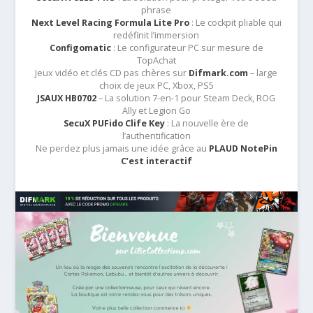
phrase
Next Level Racing Formula Lite Pro
: Le cockpit pliable qui
redéfinit l’immersion
Configomatic
: Le configurateur PC sur mesure de
TopAchat
Jeux vidéo et clés CD pas chères sur
Difmark.com
– large
choix de jeux PC, Xbox, PS5
JSAUX HB0702
– La solution 7-en-1 pour Steam Deck, ROG
Ally et Legion Go
SecuX PUFido Clife Key
: La nouvelle ère de
l’authentification
Ne perdez plus jamais une idée grâce au
PLAUD NotePin
C’est interactif