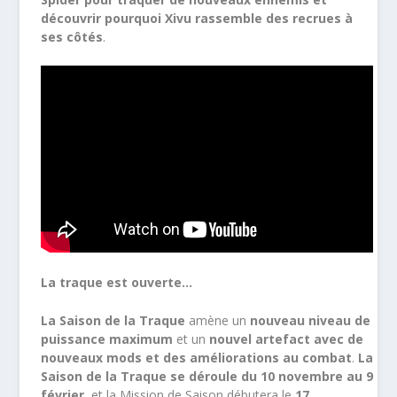
découvrir pourquoi Xivu rassemble des recrues à
ses côtés
.
La traque est ouverte…
La Saison de la Traque
amène un
nouveau niveau de
puissance maximum
et un
nouvel artefact avec de
nouveaux mods et des améliorations au combat
.
La
Saison de la Traque se déroule du 10 novembre au 9
février
, et la Mission de Saison débutera le
17