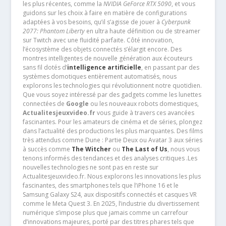
les plus récentes, comme la
NVIDIA GeForce RTX 5090
, et vous
guidons sur les choix à faire en matière de configurations
adaptées à vos besoins, qu’il s’agisse de jouer à
Cyberpunk
2077: Phantom Liberty
en ultra haute définition ou de streamer
sur Twitch avec une fluidité parfaite. Côté innovation,
l’écosystème des objets connectés s’élargit encore. Des
montres intelligentes de nouvelle génération aux écouteurs
sans fil dotés d’
intelligence artificielle
, en passant par des
systèmes domotiques entièrement automatisés, nous
explorons les technologies qui révolutionnent notre quotidien.
Que vous soyez intéressé par des gadgets comme les lunettes
connectées de
Google
ou les nouveaux robots domestiques,
Actualitesjeuxvideo.fr
vous guide à travers ces avancées
fascinantes. Pour les amateurs de cinéma et de séries, plongez
dans l’actualité des productions les plus marquantes. Des films
très attendus comme Dune : Partie Deux ou Avatar 3 aux séries
à succès comme
The Witcher
ou
The Last of Us
, nous vous
tenons informés des tendances et des analyses critiques .Les
nouvelles technologies ne sont pas en reste sur
Actualitesjeuxvideo.fr. Nous explorons les innovations les plus
fascinantes, des smartphones tels que l’iPhone 16 et le
Samsung Galaxy S24, aux dispositifs connectés et casques VR
comme le Meta Quest 3. En 2025, l’industrie du divertissement
numérique s’impose plus que jamais comme un carrefour
d’innovations majeures, porté par des titres phares tels que