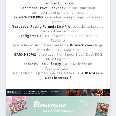
liliecollections.com
Sandmarc Travel Backpack
: le sac ultime pour
technophiles et gamers nomades
SecuX X-SEED PRO
: La solution pour protéger votre seed
phrase
Next Level Racing Formula Lite Pro
: Le cockpit pliable qui
redéfinit l’immersion
Configomatic
: Le configurateur PC sur mesure de
TopAchat
Jeux vidéo et clés CD pas chères sur
Difmark.com
– large
choix de jeux PC, Xbox, PS5
JSAUX HB0702
– La solution 7-en-1 pour Steam Deck, ROG
Ally et Legion Go
SecuX PUFido Clife Key
: La nouvelle ère de
l’authentification
Ne perdez plus jamais une idée grâce au
PLAUD NotePin
C’est interactif