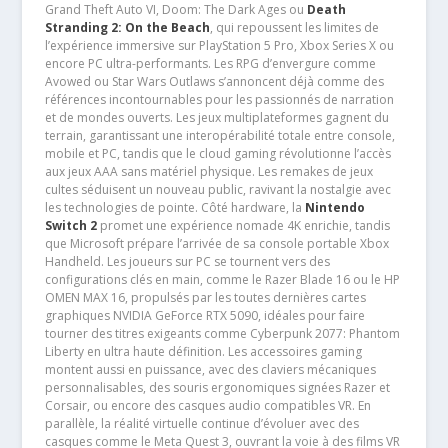
Grand Theft Auto VI, Doom: The Dark Ages ou
Death
Stranding 2: On the Beach
, qui repoussent les limites de
l’expérience immersive sur PlayStation 5 Pro, Xbox Series X ou
encore PC ultra-performants. Les RPG d’envergure comme
Avowed ou Star Wars Outlaws s’annoncent déjà comme des
références incontournables pour les passionnés de narration
et de mondes ouverts. Les jeux multiplateformes gagnent du
terrain, garantissant une interopérabilité totale entre console,
mobile et PC, tandis que le cloud gaming révolutionne l’accès
aux jeux AAA sans matériel physique. Les remakes de jeux
cultes séduisent un nouveau public, ravivant la nostalgie avec
les technologies de pointe. Côté hardware, la
Nintendo
Switch 2
promet une expérience nomade 4K enrichie, tandis
que Microsoft prépare l’arrivée de sa console portable Xbox
Handheld. Les joueurs sur PC se tournent vers des
configurations clés en main, comme le Razer Blade 16 ou le HP
OMEN MAX 16, propulsés par les toutes dernières cartes
graphiques NVIDIA GeForce RTX 5090, idéales pour faire
tourner des titres exigeants comme Cyberpunk 2077: Phantom
Liberty en ultra haute définition. Les accessoires gaming
montent aussi en puissance, avec des claviers mécaniques
personnalisables, des souris ergonomiques signées Razer et
Corsair, ou encore des casques audio compatibles VR. En
parallèle, la réalité virtuelle continue d’évoluer avec des
casques comme le Meta Quest 3, ouvrant la voie à des films VR