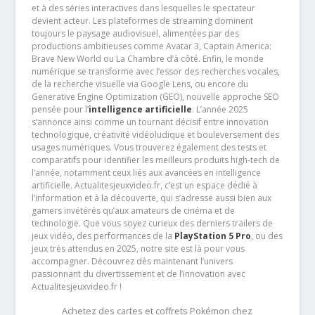
et à des séries interactives dans lesquelles le spectateur
devient acteur. Les plateformes de streaming dominent
toujours le paysage audiovisuel, alimentées par des
productions ambitieuses comme Avatar 3, Captain America:
Brave New World ou La Chambre d’à côté. Enfin, le monde
numérique se transforme avec l’essor des recherches vocales,
de la recherche visuelle via Google Lens, ou encore du
Generative Engine Optimization (GEO), nouvelle approche SEO
pensée pour l’
intelligence artificielle
. L’année 2025
s’annonce ainsi comme un tournant décisif entre innovation
technologique, créativité vidéoludique et bouleversement des
usages numériques. Vous trouverez également des tests et
comparatifs pour identifier les meilleurs produits high-tech de
l’année, notamment ceux liés aux avancées en intelligence
artificielle. Actualitesjeuxvideo.fr, c’est un espace dédié à
l’information et à la découverte, qui s’adresse aussi bien aux
gamers invétérés qu’aux amateurs de cinéma et de
technologie. Que vous soyez curieux des derniers trailers de
jeux vidéo, des performances de la
PlayStation 5 Pro
, ou des
jeux très attendus en 2025, notre site est là pour vous
accompagner. Découvrez dès maintenant l’univers
passionnant du divertissement et de l’innovation avec
Actualitesjeuxvideo.fr !
Achetez des cartes et coffrets Pokémon chez