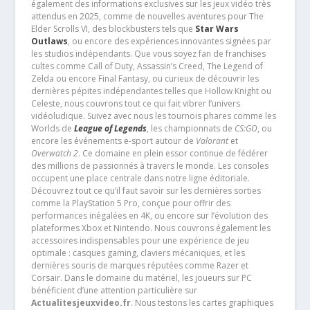
également des informations exclusives sur les jeux vidéo très
attendus en 2025, comme de nouvelles aventures pour The
Elder Scrolls VI, des blockbusters tels que
Star Wars
Outlaws
, ou encore des expériences innovantes signées par
les studios indépendants. Que vous soyez fan de franchises
cultes comme Call of Duty, Assassin’s Creed, The Legend of
Zelda ou encore Final Fantasy, ou curieux de découvrir les
dernières pépites indépendantes telles que Hollow Knight ou
Celeste, nous couvrons tout ce qui fait vibrer l’univers
vidéoludique. Suivez avec nous les tournois phares comme les
Worlds de
League of Legends
, les championnats de
CS:GO
, ou
encore les événements e-sport autour de
Valorant
et
Overwatch 2
. Ce domaine en plein essor continue de fédérer
des millions de passionnés à travers le monde. Les consoles
occupent une place centrale dans notre ligne éditoriale.
Découvrez tout ce qu’il faut savoir sur les dernières sorties
comme la PlayStation 5 Pro, conçue pour offrir des
performances inégalées en 4K, ou encore sur l’évolution des
plateformes Xbox et Nintendo. Nous couvrons également les
accessoires indispensables pour une expérience de jeu
optimale : casques gaming, claviers mécaniques, et les
dernières souris de marques réputées comme Razer et
Corsair. Dans le domaine du matériel, les joueurs sur PC
bénéficient d’une attention particulière sur
Actualitesjeuxvideo.fr
. Nous testons les cartes graphiques