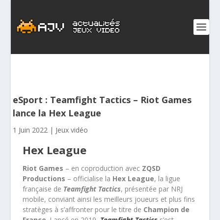
eSport : Teamfight Tactics – Riot Games
lance la Hex League
1 Juin 2022
|
Jeux vidéo
Hex League
Riot Games
– en coproduction avec
ZQSD
Productions
– officialise la
Hex League
, la ligue
française de
Teamfight Tactics
, présentée par NRJ
mobile, conviant ainsi les meilleurs joueurs et plus fins
stratèges à s’affronter pour le titre de
Champion de
France
. Lancé en 2019,
Teamfight Tactics
s’est