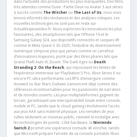
dans l’actualité des productions les plus marquantes. Des films
très attendus comme Dune : Partie Deux ou Avatar 3 aux séries
à succès comme
The Witcher
ou
The Last of Us
, nous vous
tenons informés des tendances et des analyses critiques .Les
nouvelles technologies ne sont pas en reste sur
Actualitesjeuxvideo.fr. Nous explorons les innovations les plus
fascinantes, des smartphones tels que l’iPhone 16 et le
Samsung Galaxy S24, aux dispositifs connectés et casques VR
comme le Meta Quest 3. En 2025, l’industrie du divertissement
numérique s’impose plus que jamais comme un carrefour
d’innovations majeures, porté par des titres phares tels que
Grand Theft Auto VI, Doom: The Dark Ages ou
Death
Stranding 2: On the Beach
, qui repoussent les limites de
l’expérience immersive sur PlayStation 5 Pro, Xbox Series X ou
encore PC ultra-performants. Les RPG d’envergure comme
Avowed ou Star Wars Outlaws s’annoncent déjà comme des
références incontournables pour les passionnés de narration
et de mondes ouverts. Les jeux multiplateformes gagnent du
terrain, garantissant une interopérabilité totale entre console,
mobile et PC, tandis que le cloud gaming révolutionne l’accès
aux jeux AAA sans matériel physique. Les remakes de jeux
cultes séduisent un nouveau public, ravivant la nostalgie avec
les technologies de pointe. Côté hardware, la
Nintendo
Switch 2
promet une expérience nomade 4K enrichie, tandis
que Microsoft prépare l’arrivée de sa console portable Xbox