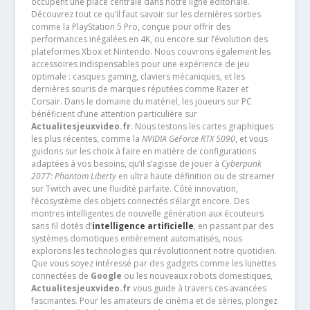
occupent une place centrale dans notre ligne éditoriale.
Découvrez tout ce qu’il faut savoir sur les dernières sorties
comme la PlayStation 5 Pro, conçue pour offrir des
performances inégalées en 4K, ou encore sur l’évolution des
plateformes Xbox et Nintendo. Nous couvrons également les
accessoires indispensables pour une expérience de jeu
optimale : casques gaming, claviers mécaniques, et les
dernières souris de marques réputées comme Razer et
Corsair. Dans le domaine du matériel, les joueurs sur PC
bénéficient d’une attention particulière sur
Actualitesjeuxvideo.fr
. Nous testons les cartes graphiques
les plus récentes, comme la
NVIDIA GeForce RTX 5090
, et vous
guidons sur les choix à faire en matière de configurations
adaptées à vos besoins, qu’il s’agisse de jouer à
Cyberpunk
2077: Phantom Liberty
en ultra haute définition ou de streamer
sur Twitch avec une fluidité parfaite. Côté innovation,
l’écosystème des objets connectés s’élargit encore. Des
montres intelligentes de nouvelle génération aux écouteurs
sans fil dotés d’
intelligence artificielle
, en passant par des
systèmes domotiques entièrement automatisés, nous
explorons les technologies qui révolutionnent notre quotidien.
Que vous soyez intéressé par des gadgets comme les lunettes
connectées de
Google
ou les nouveaux robots domestiques,
Actualitesjeuxvideo.fr
vous guide à travers ces avancées
fascinantes. Pour les amateurs de cinéma et de séries, plongez