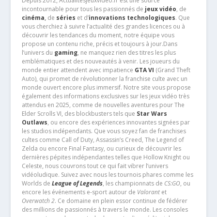
Depuis 2012, Actualitesjeuxvideo.fr est une source
incontournable pour tous les passionnés de
jeux vidéo
, de
cinéma
,
de
séries
et d’
innovations technologiques
. Que
vous cherchiez à suivre l’actualité des grandes licences ou à
découvrir les tendances du moment, notre équipe vous
propose un contenu riche, précis et toujours à jour.Dans
l’univers du
gaming
, ne manquez rien des titres les plus
emblématiques et des nouveautés à venir. Les joueurs du
monde entier attendent avec impatience
GTA VI
(Grand Theft
Auto), qui promet de révolutionner la franchise culte avec un
monde ouvert encore plus immersif. Notre site vous propose
également des informations exclusives sur les jeux vidéo très
attendus en 2025, comme de nouvelles aventures pour The
Elder Scrolls VI, des blockbusters tels que
Star Wars
Outlaws
, ou encore des expériences innovantes signées par
les studios indépendants. Que vous soyez fan de franchises
cultes comme Call of Duty, Assassin’s Creed, The Legend of
Zelda ou encore Final Fantasy, ou curieux de découvrir les
dernières pépites indépendantes telles que Hollow Knight ou
Celeste, nous couvrons tout ce qui fait vibrer l’univers
vidéoludique. Suivez avec nous les tournois phares comme les
Worlds de
League of Legends
, les championnats de
CS:GO
, ou
encore les événements e-sport autour de
Valorant
et
Overwatch 2
. Ce domaine en plein essor continue de fédérer
des millions de passionnés à travers le monde. Les consoles