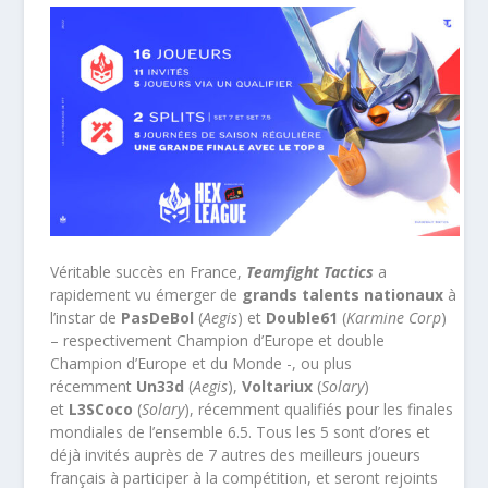
Véritable succès en France,
Teamfight Tactics
a
rapidement vu émerger de
grands talents nationaux
à
l’instar de
PasDeBol
(
Aegis
) et
Double61
(
Karmine Corp
)
– respectivement Champion d’Europe et double
Champion d’Europe et du Monde -, ou plus
récemment
Un33d
(
Aegis
),
Voltariux
(
Solary
)
et
L3SCoco
(
Solary
), récemment qualifiés pour les finales
mondiales de l’ensemble 6.5. Tous les 5 sont d’ores et
déjà invités auprès de 7 autres des meilleurs joueurs
français à participer à la compétition, et seront rejoints