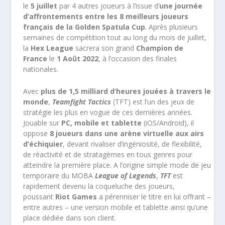
le
5 juillet
par 4 autres joueurs à l’issue d’
une journée
d’affrontements entre les 8 meilleurs joueurs
français de la Golden Spatula Cup
. Après plusieurs
semaines de compétition tout au long du mois de juillet,
la
Hex League
sacrera son grand
Champion de
France
le
1 Août 2022
, à l’occasion des finales
nationales.
Avec
plus de 1,5 milliard d’heures jouées à travers le
monde
,
Teamfight Tactics
(TFT) est l’un des jeux de
stratégie les plus en vogue de ces dernières années.
Jouable sur
PC, mobile et tablette
(iOS/Android), il
oppose
8 joueurs dans une arène virtuelle aux airs
d’échiquier
, devant rivaliser d’ingéniosité, de flexibilité,
de réactivité et de stratagèmes en tous genres pour
atteindre la première place. A l’origine simple mode de jeu
temporaire du MOBA
League of Legends
,
TFT
est
rapidement devenu la coqueluche des joueurs,
poussant
Riot Games
a pérenniser le titre en lui offrant –
entre autres – une version mobile et tablette ainsi qu’une
place dédiée dans son client.