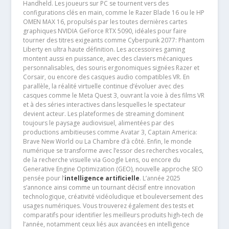
Handheld. Les joueurs sur PC se tournent vers des
configurations clés en main, comme le Razer Blade 16 ou le HP
OMEN MAX 16, propulsés par les toutes dernières cartes
graphiques NVIDIA GeForce RTX 5090, idéales pour faire
tourner des titres exigeants comme Cyberpunk 2077: Phantom
Liberty en ultra haute définition. Les accessoires gaming
montent aussi en puissance, avec des claviers mécaniques
personnalisables, des souris ergonomiques signées Razer et
Corsair, ou encore des casques audio compatibles VR. En
parallèle, la réalité virtuelle continue d’évoluer avec des
casques comme le Meta Quest 3, ouvrant la voie à des films VR
et à des séries interactives dans lesquelles le spectateur
devient acteur. Les plateformes de streaming dominent
toujours le paysage audiovisuel, alimentées par des
productions ambitieuses comme Avatar 3, Captain America:
Brave New World ou La Chambre d’à côté. Enfin, le monde
numérique se transforme avec l’essor des recherches vocales,
de la recherche visuelle via Google Lens, ou encore du
Generative Engine Optimization (GEO), nouvelle approche SEO
pensée pour l’
intelligence artificielle
. L’année 2025
s’annonce ainsi comme un tournant décisif entre innovation
technologique, créativité vidéoludique et bouleversement des
usages numériques. Vous trouverez également des tests et
comparatifs pour identifier les meilleurs produits high-tech de
l’année, notamment ceux liés aux avancées en intelligence