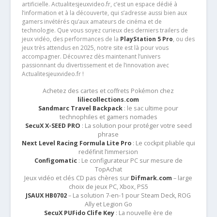
artificielle. Actualitesjeuxvideo.fr, c’est un espace dédié à
l’information et à la découverte, qui s’adresse aussi bien aux
gamers invétérés qu’aux amateurs de cinéma et de
technologie. Que vous soyez curieux des derniers trailers de
jeux vidéo, des performances de la
PlayStation 5 Pro
, ou des
jeux très attendus en 2025, notre site est là pour vous
accompagner. Découvrez dès maintenant l’univers
passionnant du divertissement et de l’innovation avec
Actualitesjeuxvideo.fr !
Achetez des cartes et coffrets Pokémon chez
liliecollections.com
Sandmarc Travel Backpack
: le sac ultime pour
technophiles et gamers nomades
SecuX X-SEED PRO
: La solution pour protéger votre seed
phrase
Next Level Racing Formula Lite Pro
: Le cockpit pliable qui
redéfinit l’immersion
Configomatic
: Le configurateur PC sur mesure de
TopAchat
Jeux vidéo et clés CD pas chères sur
Difmark.com
– large
choix de jeux PC, Xbox, PS5
JSAUX HB0702
– La solution 7-en-1 pour Steam Deck, ROG
Ally et Legion Go
SecuX PUFido Clife Key
: La nouvelle ère de