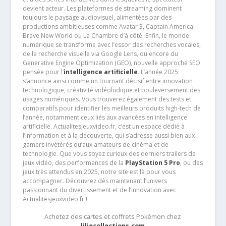
devient acteur. Les plateformes de streaming dominent
toujours le paysage audiovisuel, alimentées par des
productions ambitieuses comme Avatar 3, Captain America:
Brave New World ou La Chambre d’à côté. Enfin, le monde
numérique se transforme avec l’essor des recherches vocales,
de la recherche visuelle via Google Lens, ou encore du
Generative Engine Optimization (GEO), nouvelle approche SEO
pensée pour l’
intelligence artificielle
. L’année 2025
s’annonce ainsi comme un tournant décisif entre innovation
technologique, créativité vidéoludique et bouleversement des
usages numériques. Vous trouverez également des tests et
comparatifs pour identifier les meilleurs produits high-tech de
l’année, notamment ceux liés aux avancées en intelligence
artificielle. Actualitesjeuxvideo.fr, c’est un espace dédié à
l’information et à la découverte, qui s’adresse aussi bien aux
gamers invétérés qu’aux amateurs de cinéma et de
technologie. Que vous soyez curieux des derniers trailers de
jeux vidéo, des performances de la
PlayStation 5 Pro
, ou des
jeux très attendus en 2025, notre site est là pour vous
accompagner. Découvrez dès maintenant l’univers
passionnant du divertissement et de l’innovation avec
Actualitesjeuxvideo.fr !
Achetez des cartes et coffrets Pokémon chez
liliecollections.com