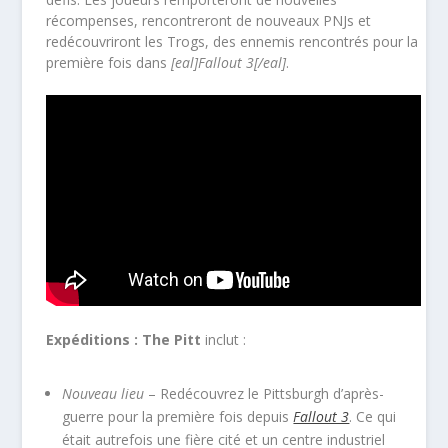
récompenses, rencontreront de nouveaux PNJs et
redécouvriront les Trogs, des ennemis rencontrés pour la
première fois dans
[eal]Fallout 3[/eal]
.
Expéditions : The Pitt
inclut :
Nouveau lieu
– Redécouvrez le Pittsburgh d’après-
guerre pour la première fois depuis
Fallout 3
. Ce qui
était autrefois une fière cité et un centre industriel