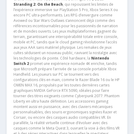
Stranding 2: On the Beach
, qui repoussent les limites de
l’expérience immersive sur PlayStation 5 Pro, Xbox Series X ou
encore PC ultra-performants. Les RPG d’envergure comme
Avowed ou Star Wars Outlaws s’annoncent déjà comme des
références incontournables pour les passionnés de narration
et de mondes ouverts. Les jeux multiplateformes gagnent du
terrain, garantissant une interopérabilité totale entre console,
mobile et PC, tandis que le cloud gaming révolutionne l’accès
aux jeux AAA sans matériel physique. Les remakes de jeux
cultes séduisent un nouveau public, ravivant la nostalgie avec
les technologies de pointe. Côté hardware, la
Nintendo
Switch 2
promet une expérience nomade 4K enrichie, tandis
que Microsoft prépare l’arrivée de sa console portable Xbox
Handheld. Les joueurs sur PC se tournent vers des
configurations clés en main, comme le Razer Blade 16 ou le HP
OMEN MAX 16, propulsés par les toutes dernières cartes
graphiques NVIDIA GeForce RTX 5090, idéales pour faire
tourner des titres exigeants comme Cyberpunk 2077: Phantom
Liberty en ultra haute définition. Les accessoires gaming
montent aussi en puissance, avec des claviers mécaniques
personnalisables, des souris ergonomiques signées Razer et
Corsair, ou encore des casques audio compatibles VR. En
parallèle, la réalité virtuelle continue d’évoluer avec des
casques comme le Meta Quest 3, ouvrant la voie à des films VR
et à des séries interactives dans lesquelles le spectateur