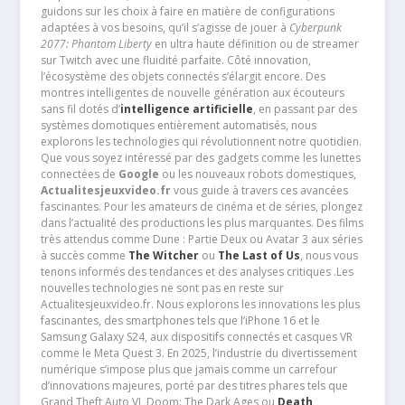
guidons sur les choix à faire en matière de configurations
adaptées à vos besoins, qu’il s’agisse de jouer à
Cyberpunk
2077: Phantom Liberty
en ultra haute définition ou de streamer
sur Twitch avec une fluidité parfaite. Côté innovation,
l’écosystème des objets connectés s’élargit encore. Des
montres intelligentes de nouvelle génération aux écouteurs
sans fil dotés d’
intelligence artificielle
, en passant par des
systèmes domotiques entièrement automatisés, nous
explorons les technologies qui révolutionnent notre quotidien.
Que vous soyez intéressé par des gadgets comme les lunettes
connectées de
Google
ou les nouveaux robots domestiques,
Actualitesjeuxvideo.fr
vous guide à travers ces avancées
fascinantes. Pour les amateurs de cinéma et de séries, plongez
dans l’actualité des productions les plus marquantes. Des films
très attendus comme Dune : Partie Deux ou Avatar 3 aux séries
à succès comme
The Witcher
ou
The Last of Us
, nous vous
tenons informés des tendances et des analyses critiques .Les
nouvelles technologies ne sont pas en reste sur
Actualitesjeuxvideo.fr. Nous explorons les innovations les plus
fascinantes, des smartphones tels que l’iPhone 16 et le
Samsung Galaxy S24, aux dispositifs connectés et casques VR
comme le Meta Quest 3. En 2025, l’industrie du divertissement
numérique s’impose plus que jamais comme un carrefour
d’innovations majeures, porté par des titres phares tels que
Grand Theft Auto VI, Doom: The Dark Ages ou
Death