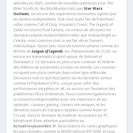
attendus en 2025, comme de nouvelles aventures pour The
Elder Scrolls VI, des blockbusters tels que
Star Wars
Outlaws
, ou encore des expériences innovantes signées par
les studios indépendants. Que vous soyez fan de franchises
cultes comme Call of Duty, Assassin’s Creed, The Legend of
Zelda ou encore Final Fantasy, ou curieux de découvrir les
dernières pépites indépendantes telles que Hollow Knight ou
Celeste, nous couvrons tout ce qui fait vibrer l’univers
vidéoludique. Suivez avec nous les tournois phares comme les
Worlds de
League of Legends
, les championnats de
CS:GO
, ou
encore les événements e-sport autour de
Valorant
et
Overwatch 2
. Ce domaine en plein essor continue de fédérer
des millions de passionnés à travers le monde. Les consoles
occupent une place centrale dans notre ligne éditoriale.
Découvrez tout ce qu’il faut savoir sur les dernières sorties
comme la PlayStation 5 Pro, conçue pour offrir des
performances inégalées en 4K, ou encore sur l’évolution des
plateformes Xbox et Nintendo. Nous couvrons également les
accessoires indispensables pour une expérience de jeu
optimale : casques gaming, claviers mécaniques, et les
dernières souris de marques réputées comme Razer et
Corsair. Dans le domaine du matériel, les joueurs sur PC
bénéficient d’une attention particulière sur
Actualitesjeuxvideo.fr
. Nous testons les cartes graphiques
les plus récentes, comme la
NVIDIA GeForce RTX 5090
, et vous