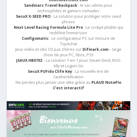
Sandmarc Travel Backpack
: le sac ultime pour
technophiles et gamers nomades
SecuX X-SEED PRO
: La solution pour protéger votre seed
phrase
Next Level Racing Formula Lite Pro
: Le cockpit pliable qui
redéfinit l’immersion
Configomatic
: Le configurateur PC sur mesure de
TopAchat
Jeux vidéo et clés CD pas chères sur
Difmark.com
– large
choix de jeux PC, Xbox, PS5
JSAUX HB0702
– La solution 7-en-1 pour Steam Deck, ROG
Ally et Legion Go
SecuX PUFido Clife Key
: La nouvelle ère de
l’authentification
Ne perdez plus jamais une idée grâce au
PLAUD NotePin
C’est interactif