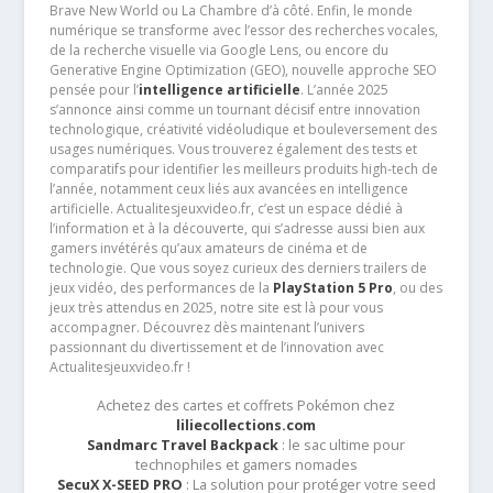
Brave New World ou La Chambre d’à côté. Enfin, le monde
numérique se transforme avec l’essor des recherches vocales,
de la recherche visuelle via Google Lens, ou encore du
Generative Engine Optimization (GEO), nouvelle approche SEO
pensée pour l’
intelligence artificielle
. L’année 2025
s’annonce ainsi comme un tournant décisif entre innovation
technologique, créativité vidéoludique et bouleversement des
usages numériques. Vous trouverez également des tests et
comparatifs pour identifier les meilleurs produits high-tech de
l’année, notamment ceux liés aux avancées en intelligence
artificielle. Actualitesjeuxvideo.fr, c’est un espace dédié à
l’information et à la découverte, qui s’adresse aussi bien aux
gamers invétérés qu’aux amateurs de cinéma et de
technologie. Que vous soyez curieux des derniers trailers de
jeux vidéo, des performances de la
PlayStation 5 Pro
, ou des
jeux très attendus en 2025, notre site est là pour vous
accompagner. Découvrez dès maintenant l’univers
passionnant du divertissement et de l’innovation avec
Actualitesjeuxvideo.fr !
Achetez des cartes et coffrets Pokémon chez
liliecollections.com
Sandmarc Travel Backpack
: le sac ultime pour
technophiles et gamers nomades
SecuX X-SEED PRO
: La solution pour protéger votre seed