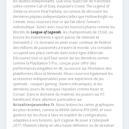
les studios indépendants. Que vous soyez fan de franchises
cultes comme Call of Duty, Assassin’s Creed, The Legend of
Zelda ou encore Final Fantasy, ou curieux de découvrir les
dernières pépites indépendantes telles que Hollow Knight ou
Celeste, nous couvrons tout ce qui fait vibrer l’univers
vidéoludique. Suivez avec nous les tournois phares comme les
Worlds de
League of Legends
, les championnats de
CS:GO
, ou
encore les événements e-sport autour de
Valorant
et
Overwatch 2
. Ce domaine en plein essor continue de fédérer
des millions de passionnés à travers le monde. Les consoles
occupent une place centrale dans notre ligne éditoriale.
Découvrez tout ce qu’il faut savoir sur les dernières sorties
comme la PlayStation 5 Pro, conçue pour offrir des
performances inégalées en 4K, ou encore sur l’évolution des
plateformes Xbox et Nintendo. Nous couvrons également les
accessoires indispensables pour une expérience de jeu
optimale : casques gaming, claviers mécaniques, et les
dernières souris de marques réputées comme Razer et
Corsair. Dans le domaine du matériel, les joueurs sur PC
bénéficient d’une attention particulière sur
Actualitesjeuxvideo.fr
. Nous testons les cartes graphiques
les plus récentes, comme la
NVIDIA GeForce RTX 5090
, et vous
guidons sur les choix à faire en matière de configurations
adaptées à vos besoins, qu’il s’agisse de jouer à
Cyberpunk
2077: Phantom Liberty
en ultra haute définition ou de streamer