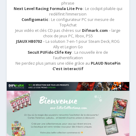
phrase
Next Level Racing Formula Lite Pro
: Le cockpit pliable qui
redéfinit l’immersion
Configomatic
: Le configurateur PC sur mesure de
TopAchat
Jeux vidéo et clés CD pas chères sur
Difmark.com
– large
choix de jeux PC, Xbox, PS5
JSAUX HB0702
– La solution 7-en-1 pour Steam Deck, ROG
Ally et Legion Go
SecuX PUFido Clife Key
: La nouvelle ère de
l’authentification
Ne perdez plus jamais une idée grâce au
PLAUD NotePin
C’est interactif