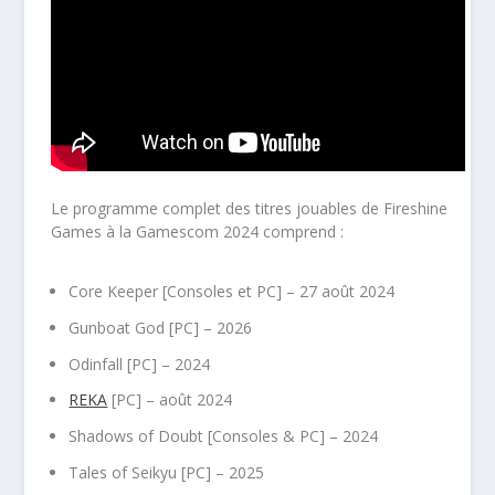
Le programme complet des titres jouables de Fireshine
Games à la Gamescom 2024 comprend :
Core Keeper [Consoles et PC] – 27 août 2024
Gunboat God [PC] – 2026
Odinfall [PC] – 2024
REKA
[PC] – août 2024
Shadows of Doubt [Consoles & PC] – 2024
Tales of Seikyu [PC] – 2025