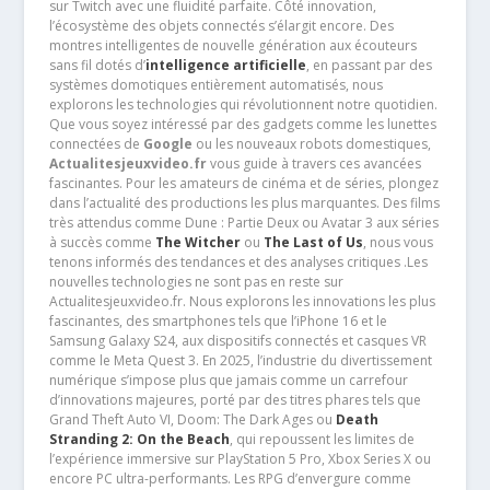
sur Twitch avec une fluidité parfaite. Côté innovation,
l’écosystème des objets connectés s’élargit encore. Des
montres intelligentes de nouvelle génération aux écouteurs
sans fil dotés d’
intelligence artificielle
, en passant par des
systèmes domotiques entièrement automatisés, nous
explorons les technologies qui révolutionnent notre quotidien.
Que vous soyez intéressé par des gadgets comme les lunettes
connectées de
Google
ou les nouveaux robots domestiques,
Actualitesjeuxvideo.fr
vous guide à travers ces avancées
fascinantes. Pour les amateurs de cinéma et de séries, plongez
dans l’actualité des productions les plus marquantes. Des films
très attendus comme Dune : Partie Deux ou Avatar 3 aux séries
à succès comme
The Witcher
ou
The Last of Us
, nous vous
tenons informés des tendances et des analyses critiques .Les
nouvelles technologies ne sont pas en reste sur
Actualitesjeuxvideo.fr. Nous explorons les innovations les plus
fascinantes, des smartphones tels que l’iPhone 16 et le
Samsung Galaxy S24, aux dispositifs connectés et casques VR
comme le Meta Quest 3. En 2025, l’industrie du divertissement
numérique s’impose plus que jamais comme un carrefour
d’innovations majeures, porté par des titres phares tels que
Grand Theft Auto VI, Doom: The Dark Ages ou
Death
Stranding 2: On the Beach
, qui repoussent les limites de
l’expérience immersive sur PlayStation 5 Pro, Xbox Series X ou
encore PC ultra-performants. Les RPG d’envergure comme