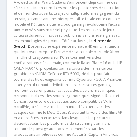
Avowed ou Star Wars Outlaws s’annoncent déjà comme des
références incontournables pour les passionnés de narration
et de mondes ouverts. Les jeux multiplateformes gagnent du
terrain, garantissant une interopérabilité totale entre console,
mobile et PC, tandis que le cloud gaming révolutionne l’accès
aux jeux AAA sans matériel physique. Les remakes de jeux
cultes séduisent un nouveau public, ravivant la nostalgie avec
les technologies de pointe. Côté hardware, la
Nintendo
Switch 2
promet une expérience nomade 4K enrichie, tandis
que Microsoft prépare l’arrivée de sa console portable Xbox
Handheld. Les joueurs sur PC se tournent vers des
configurations clés en main, comme le Razer Blade 16 ou le HP
OMEN MAX 16, propulsés par les toutes dernières cartes
graphiques NVIDIA GeForce RTX 5090, idéales pour faire
tourner des titres exigeants comme Cyberpunk 2077: Phantom
Liberty en ultra haute définition. Les accessoires gaming
montent aussi en puissance, avec des claviers mécaniques
personnalisables, des souris ergonomiques signées Razer et
Corsair, ou encore des casques audio compatibles VR. En
parallèle, la réalité virtuelle continue d’évoluer avec des
casques comme le Meta Quest 3, ouvrant la voie à des films VR
et à des séries interactives dans lesquelles le spectateur
devient acteur. Les plateformes de streaming dominent
toujours le paysage audiovisuel, alimentées par des
productions ambitieuses comme Avatar 3, Captain America: