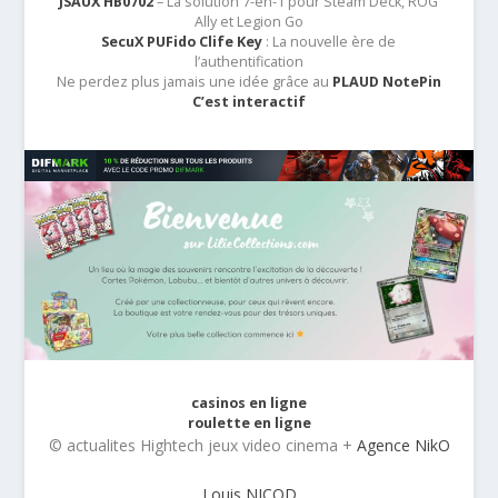
JSAUX HB0702
– La solution 7-en-1 pour Steam Deck, ROG
Ally et Legion Go
SecuX PUFido Clife Key
: La nouvelle ère de
l’authentification
Ne perdez plus jamais une idée grâce au
PLAUD NotePin
C’est interactif
casinos en ligne
roulette en ligne
© actualites Hightech jeux video cinema +
Agence NikO
Louis NICOD