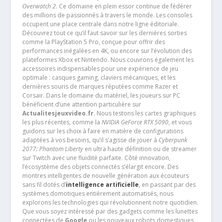
Overwatch 2
. Ce domaine en plein essor continue de fédérer
des millions de passionnés à travers le monde. Les consoles
occupent une place centrale dans notre ligne éditoriale.
Découvrez tout ce qu’il faut savoir sur les dernières sorties
comme la PlayStation 5 Pro, conçue pour offrir des
performances inégalées en 4K, ou encore sur l’évolution des
plateformes Xbox et Nintendo. Nous couvrons également les
accessoires indispensables pour une expérience de jeu
optimale : casques gaming, claviers mécaniques, et les
dernières souris de marques réputées comme Razer et
Corsair. Dans le domaine du matériel, les joueurs sur PC
bénéficient d’une attention particulière sur
Actualitesjeuxvideo.fr
. Nous testons les cartes graphiques
les plus récentes, comme la
NVIDIA GeForce RTX 5090
, et vous
guidons sur les choix à faire en matière de configurations
adaptées à vos besoins, qu’il s’agisse de jouer à
Cyberpunk
2077: Phantom Liberty
en ultra haute définition ou de streamer
sur Twitch avec une fluidité parfaite. Côté innovation,
l’écosystème des objets connectés s’élargit encore. Des
montres intelligentes de nouvelle génération aux écouteurs
sans fil dotés d’
intelligence artificielle
, en passant par des
systèmes domotiques entièrement automatisés, nous
explorons les technologies qui révolutionnent notre quotidien.
Que vous soyez intéressé par des gadgets comme les lunettes
connectées de
Google
ou les nouveaux robots domestiques,