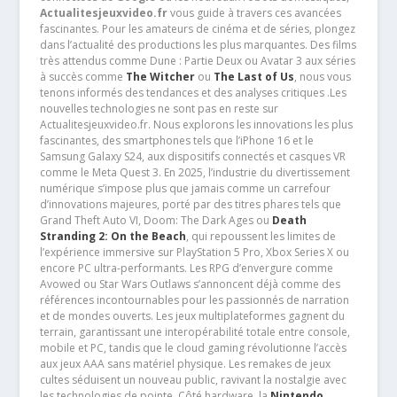
Actualitesjeuxvideo.fr
vous guide à travers ces avancées
fascinantes. Pour les amateurs de cinéma et de séries, plongez
dans l’actualité des productions les plus marquantes. Des films
très attendus comme Dune : Partie Deux ou Avatar 3 aux séries
à succès comme
The Witcher
ou
The Last of Us
, nous vous
tenons informés des tendances et des analyses critiques .Les
nouvelles technologies ne sont pas en reste sur
Actualitesjeuxvideo.fr. Nous explorons les innovations les plus
fascinantes, des smartphones tels que l’iPhone 16 et le
Samsung Galaxy S24, aux dispositifs connectés et casques VR
comme le Meta Quest 3. En 2025, l’industrie du divertissement
numérique s’impose plus que jamais comme un carrefour
d’innovations majeures, porté par des titres phares tels que
Grand Theft Auto VI, Doom: The Dark Ages ou
Death
Stranding 2: On the Beach
, qui repoussent les limites de
l’expérience immersive sur PlayStation 5 Pro, Xbox Series X ou
encore PC ultra-performants. Les RPG d’envergure comme
Avowed ou Star Wars Outlaws s’annoncent déjà comme des
références incontournables pour les passionnés de narration
et de mondes ouverts. Les jeux multiplateformes gagnent du
terrain, garantissant une interopérabilité totale entre console,
mobile et PC, tandis que le cloud gaming révolutionne l’accès
aux jeux AAA sans matériel physique. Les remakes de jeux
cultes séduisent un nouveau public, ravivant la nostalgie avec
les technologies de pointe. Côté hardware, la
Nintendo