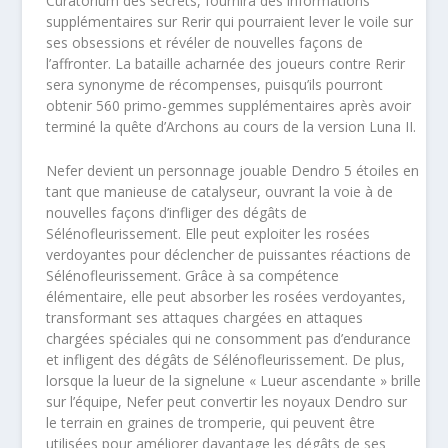
Curatorium des secrets, fournira des informations
supplémentaires sur Rerir qui pourraient lever le voile sur
ses obsessions et révéler de nouvelles façons de
l’affronter. La bataille acharnée des joueurs contre Rerir
sera synonyme de récompenses, puisqu’ils pourront
obtenir 560 primo-gemmes supplémentaires après avoir
terminé la quête d’Archons au cours de la version Luna II.
Nefer devient un personnage jouable Dendro 5 étoiles en
tant que manieuse de catalyseur, ouvrant la voie à de
nouvelles façons d’infliger des dégâts de
Sélénofleurissement. Elle peut exploiter les rosées
verdoyantes pour déclencher de puissantes réactions de
Sélénofleurissement. Grâce à sa compétence
élémentaire, elle peut absorber les rosées verdoyantes,
transformant ses attaques chargées en attaques
chargées spéciales qui ne consomment pas d’endurance
et infligent des dégâts de Sélénofleurissement. De plus,
lorsque la lueur de la signelune « Lueur ascendante » brille
sur l’équipe, Nefer peut convertir les noyaux Dendro sur
le terrain en graines de tromperie, qui peuvent être
utilisées pour améliorer davantage les dégâts de ses