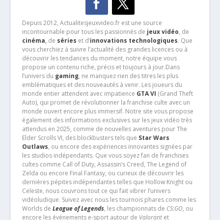
Depuis 2012, Actualitesjeuxvideo.fr est une source
incontournable pour tous les passionnés de
jeux vidéo
, de
cinéma
,
de
séries
et d’
innovations technologiques
. Que
vous cherchiez à suivre l’actualité des grandes licences ou à
découvrir les tendances du moment, notre équipe vous
propose un contenu riche, précis et toujours à jour.Dans
l’univers du
gaming
, ne manquez rien des titres les plus
emblématiques et des nouveautés à venir. Les joueurs du
monde entier attendent avec impatience
GTA VI
(Grand Theft
Auto), qui promet de révolutionner la franchise culte avec un
monde ouvert encore plus immersif. Notre site vous propose
également des informations exclusives sur les jeux vidéo très
attendus en 2025, comme de nouvelles aventures pour The
Elder Scrolls VI, des blockbusters tels que
Star Wars
Outlaws
, ou encore des expériences innovantes signées par
les studios indépendants. Que vous soyez fan de franchises
cultes comme Call of Duty, Assassin’s Creed, The Legend of
Zelda ou encore Final Fantasy, ou curieux de découvrir les
dernières pépites indépendantes telles que Hollow Knight ou
Celeste, nous couvrons tout ce qui fait vibrer l’univers
vidéoludique. Suivez avec nous les tournois phares comme les
Worlds de
League of Legends
, les championnats de
CS:GO
, ou
encore les événements e-sport autour de
Valorant
et