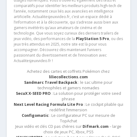
usages numériques. Vous trouverez également des tests et
comparatifs pour identifier les meilleurs produits high-tech de
l’année, notamment ceux liés aux avancées en intelligence
artificielle. Actualitesjeuxvideo.fr, c’est un espace dédié à
l’information et à la découverte, qui s’adresse aussi bien aux
gamers invétérés qu’aux amateurs de cinéma et de
technologie. Que vous soyez curieux des derniers trailers de
jeux vidéo, des performances de la
PlayStation 5 Pro
, ou des
jeux très attendus en 2025, notre site est là pour vous
accompagner. Découvrez dès maintenant l’univers
passionnant du divertissement et de l’innovation avec
Actualitesjeuxvideo.fr !
Achetez des cartes et coffrets Pokémon chez
liliecollections.com
Sandmarc Travel Backpack
: le sac ultime pour
technophiles et gamers nomades
SecuX X-SEED PRO
: La solution pour protéger votre seed
phrase
Next Level Racing Formula Lite Pro
: Le cockpit pliable qui
redéfinit l’immersion
Configomatic
: Le configurateur PC sur mesure de
TopAchat
Jeux vidéo et clés CD pas chères sur
Difmark.com
– large
choix de jeux PC, Xbox, PS5