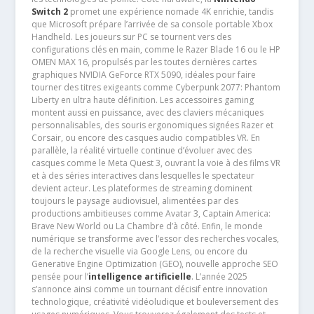
Switch 2
promet une expérience nomade 4K enrichie, tandis
que Microsoft prépare l’arrivée de sa console portable Xbox
Handheld. Les joueurs sur PC se tournent vers des
configurations clés en main, comme le Razer Blade 16 ou le HP
OMEN MAX 16, propulsés par les toutes dernières cartes
graphiques NVIDIA GeForce RTX 5090, idéales pour faire
tourner des titres exigeants comme Cyberpunk 2077: Phantom
Liberty en ultra haute définition. Les accessoires gaming
montent aussi en puissance, avec des claviers mécaniques
personnalisables, des souris ergonomiques signées Razer et
Corsair, ou encore des casques audio compatibles VR. En
parallèle, la réalité virtuelle continue d’évoluer avec des
casques comme le Meta Quest 3, ouvrant la voie à des films VR
et à des séries interactives dans lesquelles le spectateur
devient acteur. Les plateformes de streaming dominent
toujours le paysage audiovisuel, alimentées par des
productions ambitieuses comme Avatar 3, Captain America:
Brave New World ou La Chambre d’à côté. Enfin, le monde
numérique se transforme avec l’essor des recherches vocales,
de la recherche visuelle via Google Lens, ou encore du
Generative Engine Optimization (GEO), nouvelle approche SEO
pensée pour l’
intelligence artificielle
. L’année 2025
s’annonce ainsi comme un tournant décisif entre innovation
technologique, créativité vidéoludique et bouleversement des