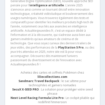
Generative Engine Optimization (GEO), nouvelle approche SEO
pensée pour l’
intelligence artificielle
. L’année 2025
s’annonce ainsi comme un tournant décisif entre innovation
technologique, créativité vidéoludique et bouleversement des
usages numériques. Vous trouverez également des tests et
comparatifs pour identifier les meilleurs produits high-tech de
l’année, notamment ceux liés aux avancées en intelligence
artificielle. Actualitesjeuxvideo.fr, c’est un espace dédié à
l’information et à la découverte, qui s’adresse aussi bien aux
gamers invétérés qu’aux amateurs de cinéma et de
technologie. Que vous soyez curieux des derniers trailers de
jeux vidéo, des performances de la
PlayStation 5 Pro
, ou des
jeux très attendus en 2025, notre site est là pour vous
accompagner. Découvrez dès maintenant l’univers
passionnant du divertissement et de l’innovation avec
Actualitesjeuxvideo.fr !
Achetez des cartes et coffrets Pokémon chez
liliecollections.com
Sandmarc Travel Backpack
: le sac ultime pour
technophiles et gamers nomades
SecuX X-SEED PRO
: La solution pour protéger votre seed
phrase
Next Level Racing Formula Lite Pro
: Le cockpit pliable qui
redéfinit l’immersion