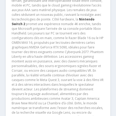
terrain, garantissant une interopérabilité totale entre console,
mobile et PC, tandis que le cloud gaming révolutionne l’accès
aux jeux AAA sans matériel physique. Les remakes de jeux
cultes séduisent un nouveau public, ravivant la nostalgie avec
les technologies de pointe. Côté hardware, la
Nintendo
Switch 2
promet une expérience nomade 4K enrichie, tandis
que Microsoft prépare l’arrivée de sa console portable Xbox
Handheld. Les joueurs sur PC se tournent vers des
configurations clés en main, comme le Razer Blade 16 ou le HP
OMEN MAX 16, propulsés par les toutes dernières cartes
graphiques NVIDIA GeForce RTX 5090, idéales pour faire
tourner des titres exigeants comme Cyberpunk 2077: Phantom
Liberty en ultra haute définition. Les accessoires gaming
montent aussi en puissance, avec des claviers mécaniques
personnalisables, des souris ergonomiques signées Razer et
Corsair, ou encore des casques audio compatibles VR. En
parallèle, la réalité virtuelle continue d’évoluer avec des
casques comme le Meta Quest 3, ouvrant la voie à des films VR
et à des séries interactives dans lesquelles le spectateur
devient acteur. Les plateformes de streaming dominent
toujours le paysage audiovisuel, alimentées par des
productions ambitieuses comme Avatar 3, Captain America:
Brave New World ou La Chambre d’à côté. Enfin, le monde
numérique se transforme avec l’essor des recherches vocales,
de la recherche visuelle via Google Lens, ou encore du