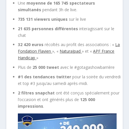
Une
moyenne de 165 745 spectateurs
simultanés
pendant 3h de live.
735 131 viewers uniques
sur le live
21 635 personnes différentes
interagissant sur le
chat
32 420 euros
récoltés au profit des associations : «
La
Fondation Flavien
», «
NaturaIpad
» et «
APF France
Handicap
»
Plus de
25 000 tweet
avec le #gotagashowbarrière
#1 des tendances twitter
pour la soirée du vendredi
et top #3 jusqu’au samedi après-midi.
2 filtres snapchat
ont été conçus spécialement pour
l’occasion et ont générés plus de
125 000
impressions
.