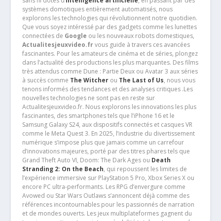
sans fil dotés d’
intelligence artificielle
, en passant par des
systèmes domotiques entièrement automatisés, nous
explorons les technologies qui révolutionnent notre quotidien.
Que vous soyez intéressé par des gadgets comme les lunettes
connectées de
Google
ou les nouveaux robots domestiques,
Actualitesjeuxvideo.fr
vous guide à travers ces avancées
fascinantes. Pour les amateurs de cinéma et de séries, plongez
dans l’actualité des productions les plus marquantes. Des films
très attendus comme Dune : Partie Deux ou Avatar 3 aux séries
à succès comme
The Witcher
ou
The Last of Us
, nous vous
tenons informés des tendances et des analyses critiques .Les
nouvelles technologies ne sont pas en reste sur
Actualitesjeuxvideo.fr. Nous explorons les innovations les plus
fascinantes, des smartphones tels que l’iPhone 16 et le
Samsung Galaxy S24, aux dispositifs connectés et casques VR
comme le Meta Quest 3. En 2025, l’industrie du divertissement
numérique s’impose plus que jamais comme un carrefour
d’innovations majeures, porté par des titres phares tels que
Grand Theft Auto VI, Doom: The Dark Ages ou
Death
Stranding 2: On the Beach
, qui repoussent les limites de
l’expérience immersive sur PlayStation 5 Pro, Xbox Series X ou
encore PC ultra-performants. Les RPG d’envergure comme
Avowed ou Star Wars Outlaws s’annoncent déjà comme des
références incontournables pour les passionnés de narration
et de mondes ouverts. Les jeux multiplateformes gagnent du