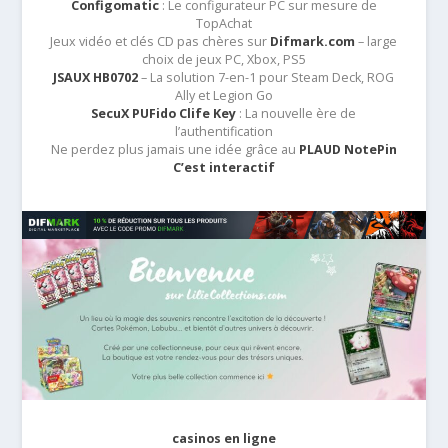
Configomatic
: Le configurateur PC sur mesure de
TopAchat
Jeux vidéo et clés CD pas chères sur
Difmark.com
– large
choix de jeux PC, Xbox, PS5
JSAUX HB0702
– La solution 7-en-1 pour Steam Deck, ROG
Ally et Legion Go
SecuX PUFido Clife Key
: La nouvelle ère de
l’authentification
Ne perdez plus jamais une idée grâce au
PLAUD NotePin
C’est interactif
casinos en ligne