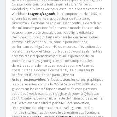
Celeste, nous couvrons tout ce qui fait vibrer l’univers
vidéoludique. Suivez avec nous les tournois phares comme les
Worlds de
League of Legends
, les championnats de
CS:GO
, ou
encore les événements e-sport autour de
Valorant
et
Overwatch 2
. Ce domaine en plein essor continue de fédérer
des millions de passionnés à travers le monde. Les consoles
occupent une place centrale dans notre ligne éditoriale.
Découvrez tout ce qu’il faut savoir sur les dernières sorties
comme la PlayStation 5 Pro, conçue pour offrir des
performances inégalées en 4K, ou encore sur l’évolution des
plateformes Xbox et Nintendo. Nous couvrons également les
accessoires indispensables pour une expérience de jeu
optimale : casques gaming, claviers mécaniques, et les
dernières souris de marques réputées comme Razer et
Corsair. Dans le domaine du matériel, les joueurs sur PC
bénéficient d’une attention particulière sur
Actualitesjeuxvideo.fr
. Nous testons les cartes graphiques
les plus récentes, comme la
NVIDIA GeForce RTX 5090
, et vous
guidons sur les choix à faire en matière de configurations
adaptées à vos besoins, qu’il s’agisse de jouer à
Cyberpunk
2077: Phantom Liberty
en ultra haute définition ou de streamer
sur Twitch avec une fluidité parfaite. Côté innovation,
l’écosystème des objets connectés s’élargit encore. Des
montres intelligentes de nouvelle génération aux écouteurs