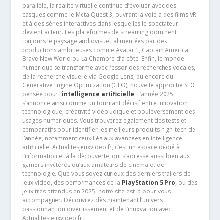
parallèle, la réalité virtuelle continue d’évoluer avec des
casques comme le Meta Quest 3, ouvrant la voie à des films VR
et à des séries interactives dans lesquelles le spectateur
devient acteur. Les plateformes de streaming dominent
toujours le paysage audiovisuel, alimentées par des
productions ambitieuses comme Avatar 3, Captain America:
Brave New World ou La Chambre d’à côté. Enfin, le monde
numérique se transforme avec l’essor des recherches vocales,
de la recherche visuelle via Google Lens, ou encore du
Generative Engine Optimization (GEO), nouvelle approche SEO
pensée pour l’
intelligence artificielle
. L’année 2025
s’annonce ainsi comme un tournant décisif entre innovation
technologique, créativité vidéoludique et bouleversement des
usages numériques. Vous trouverez également des tests et
comparatifs pour identifier les meilleurs produits high-tech de
l’année, notamment ceux liés aux avancées en intelligence
artificielle. Actualitesjeuxvideo.fr, c’est un espace dédié à
l’information et à la découverte, qui s’adresse aussi bien aux
gamers invétérés qu’aux amateurs de cinéma et de
technologie. Que vous soyez curieux des derniers trailers de
jeux vidéo, des performances de la
PlayStation 5 Pro
, ou des
jeux très attendus en 2025, notre site est là pour vous
accompagner. Découvrez dès maintenant l’univers
passionnant du divertissement et de l’innovation avec
Actualitesjeuxvideo.fr !