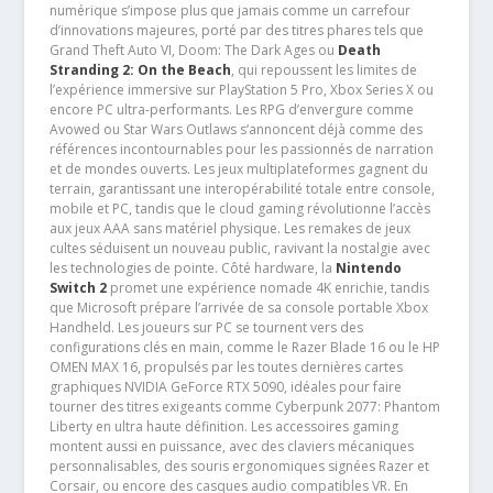
numérique s’impose plus que jamais comme un carrefour
d’innovations majeures, porté par des titres phares tels que
Grand Theft Auto VI, Doom: The Dark Ages ou
Death
Stranding 2: On the Beach
, qui repoussent les limites de
l’expérience immersive sur PlayStation 5 Pro, Xbox Series X ou
encore PC ultra-performants. Les RPG d’envergure comme
Avowed ou Star Wars Outlaws s’annoncent déjà comme des
références incontournables pour les passionnés de narration
et de mondes ouverts. Les jeux multiplateformes gagnent du
terrain, garantissant une interopérabilité totale entre console,
mobile et PC, tandis que le cloud gaming révolutionne l’accès
aux jeux AAA sans matériel physique. Les remakes de jeux
cultes séduisent un nouveau public, ravivant la nostalgie avec
les technologies de pointe. Côté hardware, la
Nintendo
Switch 2
promet une expérience nomade 4K enrichie, tandis
que Microsoft prépare l’arrivée de sa console portable Xbox
Handheld. Les joueurs sur PC se tournent vers des
configurations clés en main, comme le Razer Blade 16 ou le HP
OMEN MAX 16, propulsés par les toutes dernières cartes
graphiques NVIDIA GeForce RTX 5090, idéales pour faire
tourner des titres exigeants comme Cyberpunk 2077: Phantom
Liberty en ultra haute définition. Les accessoires gaming
montent aussi en puissance, avec des claviers mécaniques
personnalisables, des souris ergonomiques signées Razer et
Corsair, ou encore des casques audio compatibles VR. En