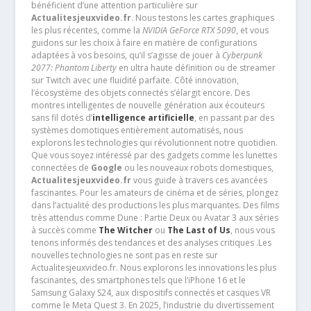
bénéficient d’une attention particulière sur
Actualitesjeuxvideo.fr
. Nous testons les cartes graphiques
les plus récentes, comme la
NVIDIA GeForce RTX 5090
, et vous
guidons sur les choix à faire en matière de configurations
adaptées à vos besoins, qu’il s’agisse de jouer à
Cyberpunk
2077: Phantom Liberty
en ultra haute définition ou de streamer
sur Twitch avec une fluidité parfaite. Côté innovation,
l’écosystème des objets connectés s’élargit encore. Des
montres intelligentes de nouvelle génération aux écouteurs
sans fil dotés d’
intelligence artificielle
, en passant par des
systèmes domotiques entièrement automatisés, nous
explorons les technologies qui révolutionnent notre quotidien.
Que vous soyez intéressé par des gadgets comme les lunettes
connectées de
Google
ou les nouveaux robots domestiques,
Actualitesjeuxvideo.fr
vous guide à travers ces avancées
fascinantes. Pour les amateurs de cinéma et de séries, plongez
dans l’actualité des productions les plus marquantes. Des films
très attendus comme Dune : Partie Deux ou Avatar 3 aux séries
à succès comme
The Witcher
ou
The Last of Us
, nous vous
tenons informés des tendances et des analyses critiques .Les
nouvelles technologies ne sont pas en reste sur
Actualitesjeuxvideo.fr. Nous explorons les innovations les plus
fascinantes, des smartphones tels que l’iPhone 16 et le
Samsung Galaxy S24, aux dispositifs connectés et casques VR
comme le Meta Quest 3. En 2025, l’industrie du divertissement