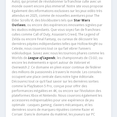
Auto), qui promet de révolutionner la franchise culte avec un
monde ouvert encore plus immersif. Notre site vous propose
également des informations exclusives sur les jeux vidéo très
attendus en 2025, comme de nouvelles aventures pour The
Elder Scrolls VI, des blockbusters tels que
Star Wars
Outlaws
, ou encore des expériences innovantes signées par
les studios indépendants. Que vous soyez fan de franchises
cultes comme Call of Duty, Assassin’s Creed, The Legend of
Zelda ou encore Final Fantasy, ou curieux de découvrir les
dernières pépites indépendantes telles que Hollow Knight ou
Celeste, nous couvrons tout ce qui fait vibrer l’univers
vidéoludique. Suivez avec nous les tournois phares comme les
Worlds de
League of Legends
, les championnats de
CS:GO
, ou
encore les événements e-sport autour de
Valorant
et
Overwatch 2
. Ce domaine en plein essor continue de fédérer
des millions de passionnés à travers le monde. Les consoles
occupent une place centrale dans notre ligne éditoriale.
Découvrez tout ce qu’il faut savoir sur les dernières sorties
comme la PlayStation 5 Pro, conçue pour offrir des
performances inégalées en 4K, ou encore sur l’évolution des
plateformes Xbox et Nintendo. Nous couvrons également les
accessoires indispensables pour une expérience de jeu
optimale : casques gaming, claviers mécaniques, et les
dernières souris de marques réputées comme Razer et
Corsair. Dans le domaine du matériel, les joueurs sur PC