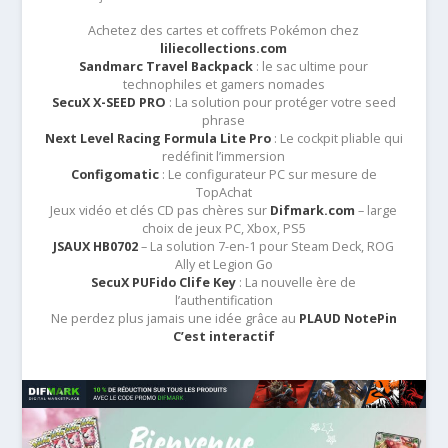
Achetez des cartes et coffrets Pokémon chez
liliecollections.com
Sandmarc Travel Backpack
: le sac ultime pour
technophiles et gamers nomades
SecuX X-SEED PRO
: La solution pour protéger votre seed
phrase
Next Level Racing Formula Lite Pro
: Le cockpit pliable qui
redéfinit l’immersion
Configomatic
: Le configurateur PC sur mesure de
TopAchat
Jeux vidéo et clés CD pas chères sur
Difmark.com
– large
choix de jeux PC, Xbox, PS5
JSAUX HB0702
– La solution 7-en-1 pour Steam Deck, ROG
Ally et Legion Go
SecuX PUFido Clife Key
: La nouvelle ère de
l’authentification
Ne perdez plus jamais une idée grâce au
PLAUD NotePin
C’est interactif