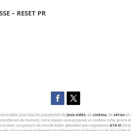
SE – RESET PR
contournable pour tous les passionnés de
jeux vidéo
, de
cinéma
,
de
séries
et 
les tendances du moment, notre équipe vous propose un contenu riche, précis et
és à venir. Les joueurs du monde entier attendent avec impatience
GTA VI
(Gran
e site vous propose également des informations exclusives sur les jeux vidéo 