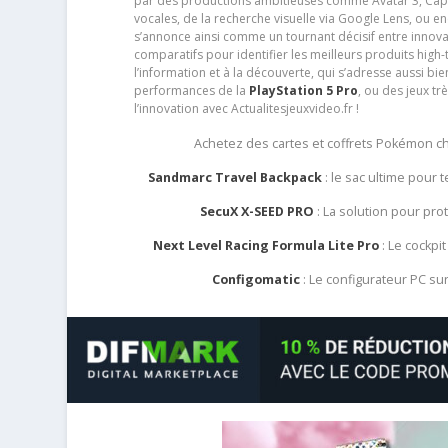
par des productions ambitieuses comme Avatar 3, Capt
vocales, de la recherche visuelle via Google Lens, ou 
s’annonce ainsi comme un tournant décisif entre innov
comparatifs pour identifier les meilleurs produits high-t
l’information et à la découverte, qui s’adresse aussi b
performances de la
PlayStation 5 Pro
, ou des jeux t
l’innovation avec Actualitesjeuxvideo.fr !
Achetez des cartes et coffrets Pokémon 
Sandmarc Travel Backpack
: le sac ultime pour
SecuX X-SEED PRO
: La solution pour pr
Next Level Racing Formula Lite Pro
: Le cockpit
Configomatic
: Le configurateur PC s