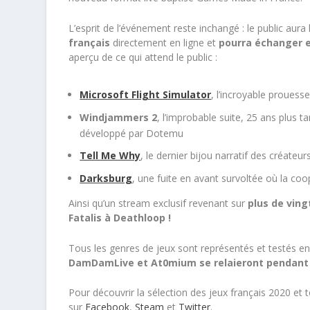
L’esprit de l’événement reste inchangé : le public aura
français
directement en ligne et
pourra échanger en
aperçu de ce qui attend le public :
Microsoft Flight Simulator
, l’incroyable prouess
Windjammers 2
, l’improbable suite, 25 ans plus t
développé par Dotemu
Tell Me Why
, le dernier bijou narratif des créateur
Darksburg
, une fuite en avant survoltée où la coop
Ainsi qu’un stream exclusif revenant sur
plus de ving
Fatalis à Deathloop !
Tous les genres de jeux sont représentés et testés en 
DamDamLive et At0mium se relaieront pendant 4
Pour découvrir la sélection des jeux français 2020 et
sur
Facebook
,
Steam
et
Twitter
.