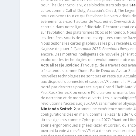
pour The Elder Scrolls VI, des blockbusters tels que
Sta
cultes comme Call of Duty, Assassin’s Creed, The Legen
nous couvrons tout ce qui fait vibrer l’univers vidéol
événements e-sport autour de
Valorant
et
Overwatch 2
.
centrale dans notre ligne éditoriale. Découvrez tout ce
sur l’évolution des plateformes Xbox et Nintendo. Nou
les dernières souris de marques réputées comme Razer e
Nous testons les cartes graphiques les plus récentes,
s’agisse de jouer à
Cyberpunk 2077: Phantom Liberty
en u
encore. Des montres intelligentes de nouvelle génératio
explorons les technologies qui révolutionnent notre q
Actualitesjeuxvideo.fr
vous guide à travers ces avan
très attendus comme Dune : Partie Deux ou Avatar 3 a
nouvelles technologies ne sont pas en reste sur Actuali
aux dispositifs connectés et casques VR comme le Meta
porté par des titres phares tels que Grand Theft Auto
Pro, Xbox Series X ou encore PC ultra-performants. L
de narration et de mondes ouverts. Les jeux multiplatef
révolutionne l’accès aux jeux AAA sans matériel physiqu
Nintendo Switch 2
promet une expérience nomade 4K e
configurations clés en main, comme le Razer Blade 16 
titres exigeants comme Cyberpunk 2077: Phantom Libert
souris ergonomiques signées Razer et Corsair, ou encor
ouvrant la voie à des films VR et à des séries interact