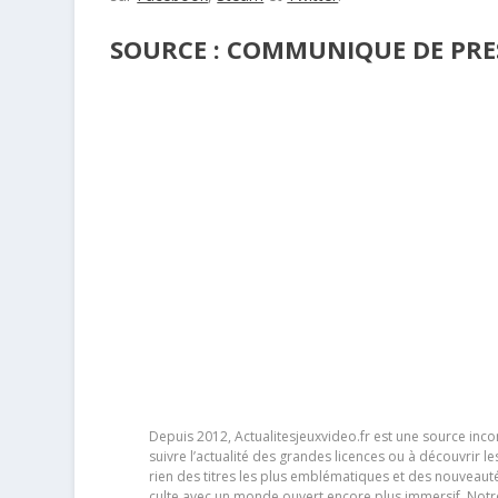
SOURCE : COMMUNIQUE DE PRES
Depuis 2012, Actualitesjeuxvideo.fr est une source in
suivre l’actualité des grandes licences ou à découvrir 
rien des titres les plus emblématiques et des nouveaut
culte avec un monde ouvert encore plus immersif. Notr