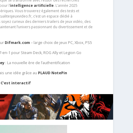
que se transforme avec l’essor des recherches
our l’
intelligence artificielle
. L’année 2025
ériques. Vous trouverez également des tests et
tualitesjeuxvideo.fr, c’est un espace dédié à
soyez curieux des derniers trailers de jeux vidéo, des
aintenant l’univers passionnant du divertissement et de
sur
Difmark.com
– large choix de jeux PC, Xbox, PS5
 7-en-1 pour Steam Deck, ROG Ally et Legion Go
Key
: La nouvelle ère de l’authentification
ais une idée grâce au
PLAUD NotePin
C’est interactif