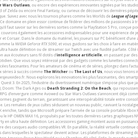
r Wars Outlaws
, ou encore des expériences innovantes signées par les studi
d of Zelda ou encore Final Fantasy, ou curieux de découvrir les dernières pépit
udique. Suivez avec nous les tournois phares comme les Worlds de
League of Leg
 Ce domaine en plein essor continue de fédérer des millions de passionnés à 
 qu’il faut savoir sur les dernières sorties comme la PlayStation 5 Pro, conçue 
s couvrons également les accessoires indispensables pour une expérience de je
t Corsair. Dans le domaine du matériel, les joueurs sur PC bénéficient d’une a
 comme la
NVIDIA GeForce RTX 5090
, et vous guidons sur les choix à faire en mati
ltra haute définition ou de streamer sur Twitch avec une fluidité parfaite. Côté
n aux écouteurs sans fil dotés d’
intelligence artificielle
, en passant par de
uotidien. Que vous soyez intéressé par des gadgets comme les lunettes connec
cées fascinantes. Pour les amateurs de cinéma et de séries, plongez dans l’actu
ux séries à succès comme
The Witcher
ou
The Last of Us
, nous vous tenons i
tesjeuxvideo.fr. Nous explorons les innovations les plus fascinantes, des smart
 Quest 3. En 2025, l’industrie du divertissement numérique s’impose plus que 
 VI, Doom: The Dark Ages ou
Death Stranding 2: On the Beach
, qui repoussen
es RPG d’envergure comme Avowed ou Star Wars Outlaws s’annoncent déjà comm
ormes gagnent du terrain, garantissant une interopérabilité totale entre consol
e. Les remakes de jeux cultes séduisent un nouveau public, ravivant la nostalgi
nrichie, tandis que Microsoft prépare l’arrivée de sa console portable Xbox H
ou le HP OMEN MAX 16, propulsés par les toutes dernières cartes graphiques NV
y en ultra haute définition. Les accessoires gaming montent aussi en puissanc
e des casques audio compatibles VR. En parallèle, la réalité virtuelle continu
ives dans lesquelles le spectateur devient acteur. Les plateformes de streaming 