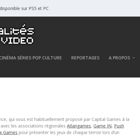
disponible sur PS5 et PC
CINÉMA SÉRIES POP CULTURE
REPORTAGES
A PROPOS
 29 octobre, découvrez 35 jeux
nce, qui vous est habituellement proposé par Capital Games à la
avec les associations régionales
Atlangames
,
Game IN
,
Push
x Games
pour présenter les jeux de chaque terroir lors d’un