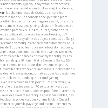
os indépendants. Que vous soyez fan de franchises
es indépendantes telles que Hollow Knight ou Celeste,
ends
, les championnats de
CS:GO
, ou encore les
travers le monde. Les consoles occupent une place
pour offrir des performances inégalées en 4K, ou encore
u optimale : casques gaming, claviers mécaniques, et
ttention particulière sur
Actualitesjeuxvideo.fr
.
ère de configurations adaptées à vos besoins, qu’il
 innovation, l’écosystème des objets connectés s’élargit
s systèmes domotiques entièrement automatisés, nous
tées de
Google
ou les nouveaux robots domestiques,
alité des productions les plus marquantes. Des films
nformés des tendances et des analyses critiques .Les
phones tels que l’iPhone 16 et le Samsung Galaxy S24,
jamais comme un carrefour d’innovations majeures,
t les limites de l’expérience immersive sur PlayStation 5
e des références incontournables pour les passionnés
e, mobile et PC, tandis que le cloud gaming
e avec les technologies de pointe. Côté hardware, la
andheld. Les joueurs sur PC se tournent vers des
IDIA GeForce RTX 5090, idéales pour faire tourner des
e, avec des claviers mécaniques personnalisables, des
e d’évoluer avec des casques comme le Meta Quest 3,
dominent toujours le paysage audiovisuel, alimentées