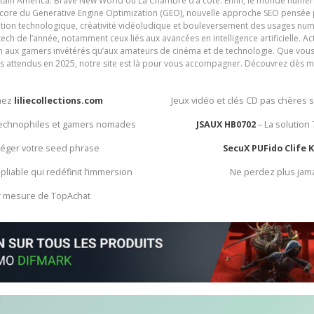
ain America: Brave New World ou La Chambre d’à côté. Enfin, le monde numéri
encore du Generative Engine Optimization (GEO), nouvelle approche SEO pensée p
ation technologique, créativité vidéoludique et bouleversement des usages num
ech de l’année, notamment ceux liés aux avancées en intelligence artificielle. Ac
ien aux gamers invétérés qu’aux amateurs de cinéma et de technologie. Que vous 
rès attendus en 2025, notre site est là pour vous accompagner. Découvrez dès m
chez
liliecollections.com
Jeux vidéo et clés CD pas chères 
 technophiles et gamers nomades
JSAUX HB0702
– La solution
otéger votre seed phrase
SecuX PUFido Clife 
 pliable qui redéfinit l’immersion
Ne perdez plus jam
ur mesure de TopAchat