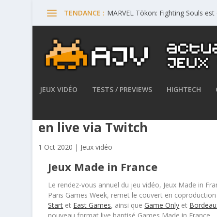
MARVEL Tōkon: Fighting Souls est 
TENDANCE :
JEUX VIDÉO
TESTS / PREVIEWS
HIGHTECH
Jeux Made in France – Dès le
en live via Twitch
1 Oct 2020
|
Jeux vidéo
Jeux Made in France
Le rendez-vous annuel du jeu vidéo, Jeux Made in Fra
Paris Games Week, remet le couvert en coproduction 
Start
et
East Games
, ainsi que
Game Only
et
Bordeau
nouveau format live baptisé Games Made in France.