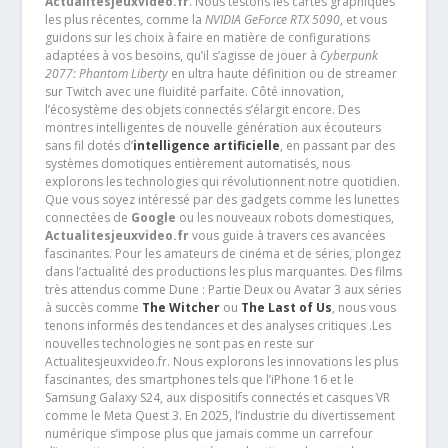
Actualitesjeuxvideo.fr
. Nous testons les cartes graphiques
les plus récentes, comme la
NVIDIA GeForce RTX 5090
, et vous
guidons sur les choix à faire en matière de configurations
adaptées à vos besoins, qu’il s’agisse de jouer à
Cyberpunk
2077: Phantom Liberty
en ultra haute définition ou de streamer
sur Twitch avec une fluidité parfaite. Côté innovation,
l’écosystème des objets connectés s’élargit encore. Des
montres intelligentes de nouvelle génération aux écouteurs
sans fil dotés d’
intelligence artificielle
, en passant par des
systèmes domotiques entièrement automatisés, nous
explorons les technologies qui révolutionnent notre quotidien.
Que vous soyez intéressé par des gadgets comme les lunettes
connectées de
Google
ou les nouveaux robots domestiques,
Actualitesjeuxvideo.fr
vous guide à travers ces avancées
fascinantes. Pour les amateurs de cinéma et de séries, plongez
dans l’actualité des productions les plus marquantes. Des films
très attendus comme Dune : Partie Deux ou Avatar 3 aux séries
à succès comme
The Witcher
ou
The Last of Us
, nous vous
tenons informés des tendances et des analyses critiques .Les
nouvelles technologies ne sont pas en reste sur
Actualitesjeuxvideo.fr. Nous explorons les innovations les plus
fascinantes, des smartphones tels que l’iPhone 16 et le
Samsung Galaxy S24, aux dispositifs connectés et casques VR
comme le Meta Quest 3. En 2025, l’industrie du divertissement
numérique s’impose plus que jamais comme un carrefour