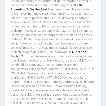
d’innovations majeures, porté par des titres phares tels que
Grand Theft Auto VI, Doom: The Dark Ages ou
Death
Stranding 2: On the Beach
, qui repoussent les limites de
l’expérience immersive sur PlayStation 5 Pro, Xbox Series X ou
encore PC ultra-performants. Les RPG d’envergure comme
Avowed ou Star Wars Outlaws s’annoncent déjà comme des
références incontournables pour les passionnés de narration
et de mondes ouverts. Les jeux multiplateformes gagnent du
terrain, garantissant une interopérabilité totale entre console,
mobile et PC, tandis que le cloud gaming révolutionne l’accès
aux jeux AAA sans matériel physique. Les remakes de jeux
cultes séduisent un nouveau public, ravivant la nostalgie avec
les technologies de pointe. Côté hardware, la
Nintendo
Switch 2
promet une expérience nomade 4K enrichie, tandis
que Microsoft prépare l’arrivée de sa console portable Xbox
Handheld. Les joueurs sur PC se tournent vers des
configurations clés en main, comme le Razer Blade 16 ou le HP
OMEN MAX 16, propulsés par les toutes dernières cartes
graphiques NVIDIA GeForce RTX 5090, idéales pour faire
tourner des titres exigeants comme Cyberpunk 2077: Phantom
Liberty en ultra haute définition. Les accessoires gaming
montent aussi en puissance, avec des claviers mécaniques
personnalisables, des souris ergonomiques signées Razer et
Corsair, ou encore des casques audio compatibles VR. En
parallèle, la réalité virtuelle continue d’évoluer avec des