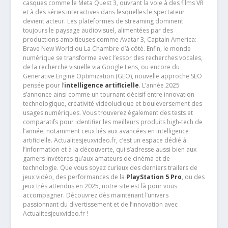
casques comme le Meta Quest 3, ouvrant la voie à des films VR
et à des séries interactives dans lesquelles le spectateur
devient acteur. Les plateformes de streaming dominent
toujours le paysage audiovisuel, alimentées par des
productions ambitieuses comme Avatar 3, Captain America:
Brave New World ou La Chambre d’à côté. Enfin, le monde
numérique se transforme avec l’essor des recherches vocales,
de la recherche visuelle via Google Lens, ou encore du
Generative Engine Optimization (GEO), nouvelle approche SEO
pensée pour l’
intelligence artificielle
. L’année 2025
s’annonce ainsi comme un tournant décisif entre innovation
technologique, créativité vidéoludique et bouleversement des
usages numériques. Vous trouverez également des tests et
comparatifs pour identifier les meilleurs produits high-tech de
l’année, notamment ceux liés aux avancées en intelligence
artificielle. Actualitesjeuxvideo.fr, c’est un espace dédié à
l’information et à la découverte, qui s’adresse aussi bien aux
gamers invétérés qu’aux amateurs de cinéma et de
technologie. Que vous soyez curieux des derniers trailers de
jeux vidéo, des performances de la
PlayStation 5 Pro
, ou des
jeux très attendus en 2025, notre site est là pour vous
accompagner. Découvrez dès maintenant l’univers
passionnant du divertissement et de l’innovation avec
Actualitesjeuxvideo.fr !