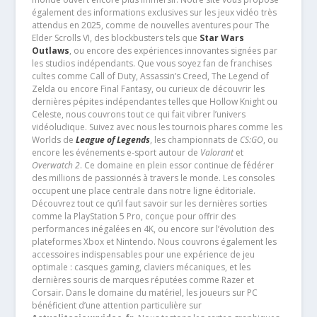
également des informations exclusives sur les jeux vidéo très
attendus en 2025, comme de nouvelles aventures pour The
Elder Scrolls VI, des blockbusters tels que
Star Wars
Outlaws
, ou encore des expériences innovantes signées par
les studios indépendants. Que vous soyez fan de franchises
cultes comme Call of Duty, Assassin’s Creed, The Legend of
Zelda ou encore Final Fantasy, ou curieux de découvrir les
dernières pépites indépendantes telles que Hollow Knight ou
Celeste, nous couvrons tout ce qui fait vibrer l’univers
vidéoludique. Suivez avec nous les tournois phares comme les
Worlds de
League of Legends
, les championnats de
CS:GO
, ou
encore les événements e-sport autour de
Valorant
et
Overwatch 2
. Ce domaine en plein essor continue de fédérer
des millions de passionnés à travers le monde. Les consoles
occupent une place centrale dans notre ligne éditoriale.
Découvrez tout ce qu’il faut savoir sur les dernières sorties
comme la PlayStation 5 Pro, conçue pour offrir des
performances inégalées en 4K, ou encore sur l’évolution des
plateformes Xbox et Nintendo. Nous couvrons également les
accessoires indispensables pour une expérience de jeu
optimale : casques gaming, claviers mécaniques, et les
dernières souris de marques réputées comme Razer et
Corsair. Dans le domaine du matériel, les joueurs sur PC
bénéficient d’une attention particulière sur