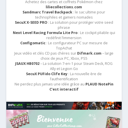
Achetez des cartes et coffrets Pokémon chez
liliecollections.com
Sandmarc Travel Backpack
: le sac ultime pour
technophiles et gamers nomades
SecuX X-SEED PRO
: La solution pour protéger votre seed
phrase
Next Level Racing Formula Lite Pro
: Le cockpit pliable qui
redéfinit l’immersion
Configomatic
: Le configurateur PC sur mesure de
TopAchat
Jeux vidéo et clés CD pas chères sur
Difmark.com
– large
choix de jeux PC, Xbox, PS5
JSAUX HB0702
– La solution 7-en-1 pour Steam Deck, ROG
Ally et Legion Go
SecuX PUFido Clife Key
: La nouvelle ère de
l’authentification
Ne perdez plus jamais une idée grâce au
PLAUD NotePin
C’est interactif