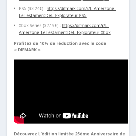
PS5 (33.24€) :
https://difmark.com/r/L-Amerzone-
LeTestamentDeL-Explorateur-PS5
Xbox Series (32.19€) :
https://difmark.com/r/L-
Amerzone-LeTestamentDeL-Explorateur-Xbox
Profitez de 10% de réduction avec le code
« DIFMARK »
Découvrez L’édition limitée 25ème Anniversaire de