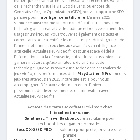
numérique se transforme avec l’essor des recherches vocales,
de la recherche visuelle via Google Lens, ou encore du
Generative Engine Optimization (GEO), nouvelle approche SEO
pensée pour l’
intelligence artificielle
. L’année 2025
s’annonce ainsi comme un tournant décisif entre innovation
technologique, créativité vidéoludique et bouleversement des
usages numériques. Vous trouverez également des tests et
comparatifs pour identifier les meilleurs produits high-tech de
l’année, notamment ceux liés aux avancées en intelligence
artificielle. Actualitesjeuxvideo.fr, c’est un espace dédié à
l’information et à la découverte, qui s’adresse aussi bien aux
gamers invétérés qu’aux amateurs de cinéma et de
technologie. Que vous soyez curieux des derniers trailers de
jeux vidéo, des performances de la
PlayStation 5 Pro
, ou des
jeux très attendus en 2025, notre site est là pour vous
accompagner. Découvrez dès maintenant l’univers
passionnant du divertissement et de l’innovation avec
Actualitesjeuxvideo.fr !
Achetez des cartes et coffrets Pokémon chez
liliecollections.com
Sandmarc Travel Backpack
: le sac ultime pour
technophiles et gamers nomades
SecuX X-SEED PRO
: La solution pour protéger votre seed
phrase