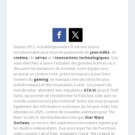
Depuis 2012, Actualitesjeuxvideo.fr est une source
incontournable pour tous les passionnés de
jeux vidéo
, de
cinéma
,
de
séries
et d’
innovations technologiques
. Que
vous cherchiez à suivre l’actualité des grandes licences ou à
découvrir les tendances du moment, notre équipe vous
propose un contenu riche, précis et toujours à jour.Dans
l’univers du
gaming
, ne manquez rien des titres les plus
emblématiques et des nouveautés à venir. Les joueurs du
monde entier attendent avec impatience
GTA VI
(Grand Theft
Auto), qui promet de révolutionner la franchise culte avec un
monde ouvert encore plus immersif. Notre site vous propose
également des informations exclusives sur les jeux vidéo très
attendus en 2025, comme de nouvelles aventures pour The
Elder Scrolls VI, des blockbusters tels que
Star Wars
Outlaws
, ou encore des expériences innovantes signées par
les studios indépendants. Que vous soyez fan de franchises
cultes comme Call of Duty, Assassin’s Creed, The Legend of