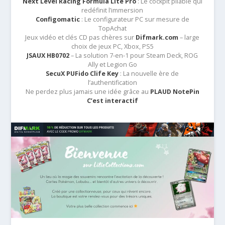
Next Level Racing Formula Lite Pro
: Le cockpit pliable qui
redéfinit l’immersion
Configomatic
: Le configurateur PC sur mesure de
TopAchat
Jeux vidéo et clés CD pas chères sur
Difmark.com
– large
choix de jeux PC, Xbox, PS5
JSAUX HB0702
– La solution 7-en-1 pour Steam Deck, ROG
Ally et Legion Go
SecuX PUFido Clife Key
: La nouvelle ère de
l’authentification
Ne perdez plus jamais une idée grâce au
PLAUD NotePin
C’est interactif