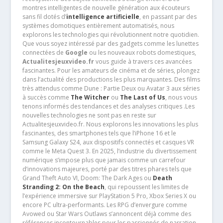
montres intelligentes de nouvelle génération aux écouteurs
sans fil dotés d’
intelligence artificielle
, en passant par des
systèmes domotiques entièrement automatisés, nous
explorons les technologies qui révolutionnent notre quotidien.
Que vous soyez intéressé par des gadgets comme les lunettes
connectées de
Google
ou les nouveaux robots domestiques,
Actualitesjeuxvideo.fr
vous guide à travers ces avancées
fascinantes. Pour les amateurs de cinéma et de séries, plongez
dans l’actualité des productions les plus marquantes. Des films
très attendus comme Dune : Partie Deux ou Avatar 3 aux séries
à succès comme
The Witcher
ou
The Last of Us
, nous vous
tenons informés des tendances et des analyses critiques .Les
nouvelles technologies ne sont pas en reste sur
Actualitesjeuxvideo.fr. Nous explorons les innovations les plus
fascinantes, des smartphones tels que l’iPhone 16 et le
Samsung Galaxy S24, aux dispositifs connectés et casques VR
comme le Meta Quest 3. En 2025, l’industrie du divertissement
numérique s’impose plus que jamais comme un carrefour
d’innovations majeures, porté par des titres phares tels que
Grand Theft Auto VI, Doom: The Dark Ages ou
Death
Stranding 2: On the Beach
, qui repoussent les limites de
l’expérience immersive sur PlayStation 5 Pro, Xbox Series X ou
encore PC ultra-performants. Les RPG d’envergure comme
Avowed ou Star Wars Outlaws s’annoncent déjà comme des
références incontournables pour les passionnés de narration