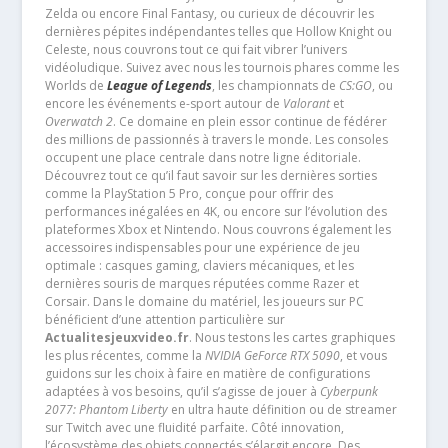
Zelda ou encore Final Fantasy, ou curieux de découvrir les
dernières pépites indépendantes telles que Hollow Knight ou
Celeste, nous couvrons tout ce qui fait vibrer l’univers
vidéoludique. Suivez avec nous les tournois phares comme les
Worlds de
League of Legends
, les championnats de
CS:GO
, ou
encore les événements e-sport autour de
Valorant
et
Overwatch 2
. Ce domaine en plein essor continue de fédérer
des millions de passionnés à travers le monde. Les consoles
occupent une place centrale dans notre ligne éditoriale.
Découvrez tout ce qu’il faut savoir sur les dernières sorties
comme la PlayStation 5 Pro, conçue pour offrir des
performances inégalées en 4K, ou encore sur l’évolution des
plateformes Xbox et Nintendo. Nous couvrons également les
accessoires indispensables pour une expérience de jeu
optimale : casques gaming, claviers mécaniques, et les
dernières souris de marques réputées comme Razer et
Corsair. Dans le domaine du matériel, les joueurs sur PC
bénéficient d’une attention particulière sur
Actualitesjeuxvideo.fr
. Nous testons les cartes graphiques
les plus récentes, comme la
NVIDIA GeForce RTX 5090
, et vous
guidons sur les choix à faire en matière de configurations
adaptées à vos besoins, qu’il s’agisse de jouer à
Cyberpunk
2077: Phantom Liberty
en ultra haute définition ou de streamer
sur Twitch avec une fluidité parfaite. Côté innovation,
l’écosystème des objets connectés s’élargit encore. Des