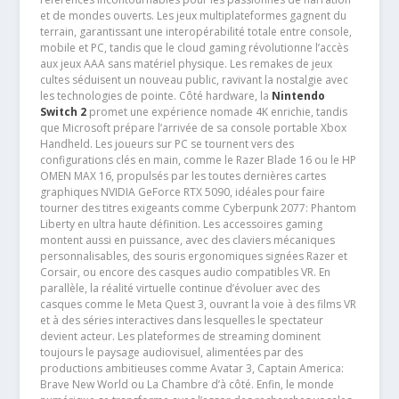
et de mondes ouverts. Les jeux multiplateformes gagnent du
terrain, garantissant une interopérabilité totale entre console,
mobile et PC, tandis que le cloud gaming révolutionne l’accès
aux jeux AAA sans matériel physique. Les remakes de jeux
cultes séduisent un nouveau public, ravivant la nostalgie avec
les technologies de pointe. Côté hardware, la
Nintendo
Switch 2
promet une expérience nomade 4K enrichie, tandis
que Microsoft prépare l’arrivée de sa console portable Xbox
Handheld. Les joueurs sur PC se tournent vers des
configurations clés en main, comme le Razer Blade 16 ou le HP
OMEN MAX 16, propulsés par les toutes dernières cartes
graphiques NVIDIA GeForce RTX 5090, idéales pour faire
tourner des titres exigeants comme Cyberpunk 2077: Phantom
Liberty en ultra haute définition. Les accessoires gaming
montent aussi en puissance, avec des claviers mécaniques
personnalisables, des souris ergonomiques signées Razer et
Corsair, ou encore des casques audio compatibles VR. En
parallèle, la réalité virtuelle continue d’évoluer avec des
casques comme le Meta Quest 3, ouvrant la voie à des films VR
et à des séries interactives dans lesquelles le spectateur
devient acteur. Les plateformes de streaming dominent
toujours le paysage audiovisuel, alimentées par des
productions ambitieuses comme Avatar 3, Captain America:
Brave New World ou La Chambre d’à côté. Enfin, le monde