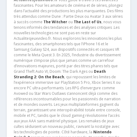
fascinantes. Pour les amateurs de cinéma et de séries, plongez
dans l’actualité des productions les plus marquantes. Des films
très attendus comme Dune : Partie Deux ou Avatar 3 aux séries
à succès comme
The Witcher
ou
The Last of Us
, nous vous
tenons informés des tendances et des analyses critiques .Les
nouvelles technologies ne sont pas en reste sur
Actualitesjeuxvideo.fr. Nous explorons les innovations les plus
fascinantes, des smartphones tels que l’iPhone 16 et le
Samsung Galaxy S24, aux dispositifs connectés et casques VR
comme le Meta Quest 3. En 2025, l’industrie du divertissement
numérique s’impose plus que jamais comme un carrefour
d’innovations majeures, porté par des titres phares tels que
Grand Theft Auto VI, Doom: The Dark Ages ou
Death
Stranding 2: On the Beach
, qui repoussent les limites de
l’expérience immersive sur PlayStation 5 Pro, Xbox Series X ou
encore PC ultra-performants. Les RPG d’envergure comme
Avowed ou Star Wars Outlaws s’annoncent déjà comme des
références incontournables pour les passionnés de narration
et de mondes ouverts. Les jeux multiplateformes gagnent du
terrain, garantissant une interopérabilité totale entre console,
mobile et PC, tandis que le cloud gaming révolutionne l’accès
aux jeux AAA sans matériel physique. Les remakes de jeux
cultes séduisent un nouveau public, ravivant la nostalgie avec
les technologies de pointe. Côté hardware, la
Nintendo