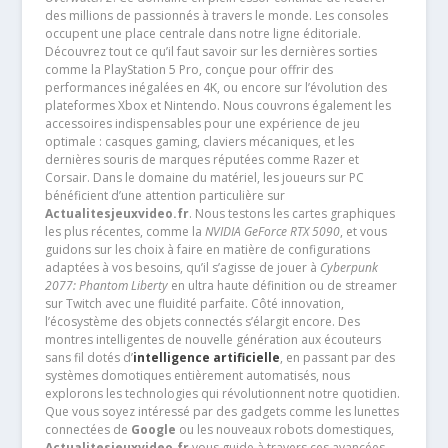
des millions de passionnés à travers le monde. Les consoles
occupent une place centrale dans notre ligne éditoriale.
Découvrez tout ce qu’il faut savoir sur les dernières sorties
comme la PlayStation 5 Pro, conçue pour offrir des
performances inégalées en 4K, ou encore sur l’évolution des
plateformes Xbox et Nintendo. Nous couvrons également les
accessoires indispensables pour une expérience de jeu
optimale : casques gaming, claviers mécaniques, et les
dernières souris de marques réputées comme Razer et
Corsair. Dans le domaine du matériel, les joueurs sur PC
bénéficient d’une attention particulière sur
Actualitesjeuxvideo.fr
. Nous testons les cartes graphiques
les plus récentes, comme la
NVIDIA GeForce RTX 5090
, et vous
guidons sur les choix à faire en matière de configurations
adaptées à vos besoins, qu’il s’agisse de jouer à
Cyberpunk
2077: Phantom Liberty
en ultra haute définition ou de streamer
sur Twitch avec une fluidité parfaite. Côté innovation,
l’écosystème des objets connectés s’élargit encore. Des
montres intelligentes de nouvelle génération aux écouteurs
sans fil dotés d’
intelligence artificielle
, en passant par des
systèmes domotiques entièrement automatisés, nous
explorons les technologies qui révolutionnent notre quotidien.
Que vous soyez intéressé par des gadgets comme les lunettes
connectées de
Google
ou les nouveaux robots domestiques,
Actualitesjeuxvideo.fr
vous guide à travers ces avancées