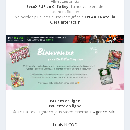
Ally et Legion Go
SecuX PUFido Clife Key
: La nouvelle ère de
l’authentification
Ne perdez plus jamais une idée grâce au
PLAUD NotePin
C’est interactif
casinos en ligne
roulette en ligne
© actualites Hightech jeux video cinema +
Agence NikO
Louis NICOD