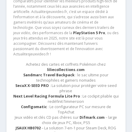
comparatifs pour identifier les meilleurs produits high-tech de
l’année, notamment ceux liés aux avancées en intelligence
artificielle. Actualitesjeuxvideo.fr, c’est un espace dédié à
l’information et à la découverte, qui s’adresse aussi bien aux
gamers invétérés qu’aux amateurs de cinéma et de
technologie. Que vous soyez curieux des derniers trailers de
jeux vidéo, des performances de la
PlayStation 5 Pro
, ou des
jeux très attendus en 2025, notre site est là pour vous
accompagner. Découvrez dès maintenant l’univers
passionnant du divertissement et de l’innovation avec
Actualitesjeuxvideo.fr !
Achetez des cartes et coffrets Pokémon chez
liliecollections.com
Sandmarc Travel Backpack
: le sac ultime pour
technophiles et gamers nomades
SecuX X-SEED PRO
: La solution pour protéger votre seed
phrase
Next Level Racing Formula Lite Pro
: Le cockpit pliable qui
redéfinit l’immersion
Configomatic
: Le configurateur PC sur mesure de
TopAchat
Jeux vidéo et clés CD pas chères sur
Difmark.com
– large
choix de jeux PC, Xbox, PS5
JSAUX HB0702
– La solution 7-en-1 pour Steam Deck, ROG