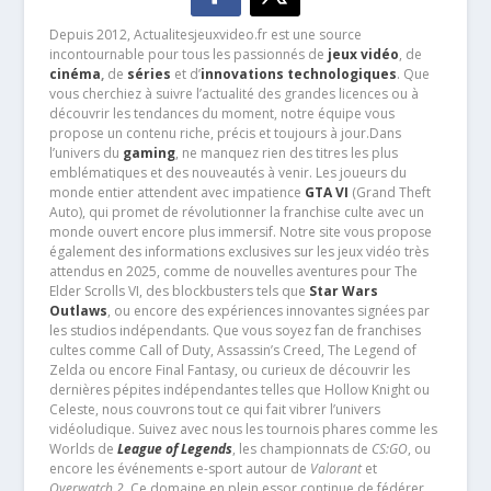
Depuis 2012, Actualitesjeuxvideo.fr est une source
incontournable pour tous les passionnés de
jeux vidéo
, de
cinéma
,
de
séries
et d’
innovations technologiques
. Que
vous cherchiez à suivre l’actualité des grandes licences ou à
découvrir les tendances du moment, notre équipe vous
propose un contenu riche, précis et toujours à jour.Dans
l’univers du
gaming
, ne manquez rien des titres les plus
emblématiques et des nouveautés à venir. Les joueurs du
monde entier attendent avec impatience
GTA VI
(Grand Theft
Auto), qui promet de révolutionner la franchise culte avec un
monde ouvert encore plus immersif. Notre site vous propose
également des informations exclusives sur les jeux vidéo très
attendus en 2025, comme de nouvelles aventures pour The
Elder Scrolls VI, des blockbusters tels que
Star Wars
Outlaws
, ou encore des expériences innovantes signées par
les studios indépendants. Que vous soyez fan de franchises
cultes comme Call of Duty, Assassin’s Creed, The Legend of
Zelda ou encore Final Fantasy, ou curieux de découvrir les
dernières pépites indépendantes telles que Hollow Knight ou
Celeste, nous couvrons tout ce qui fait vibrer l’univers
vidéoludique. Suivez avec nous les tournois phares comme les
Worlds de
League of Legends
, les championnats de
CS:GO
, ou
encore les événements e-sport autour de
Valorant
et
Overwatch 2
. Ce domaine en plein essor continue de fédérer