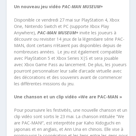
Un nouveau jeu vidéo
PAC-MAN MUSEUM+
Disponible ce vendredi 27 mai sur PlayStation 4, Xbox
One, Nintendo Switch et PC (supporte Xbox Play
Anywhere),
PAC-MAN MUSEUM+
invite les joueurs à
découvrir ou revisiter 14 jeux de la légendaire série PAC-
MAN, dont certains n’étaient pas disponibles depuis de
nombreuses années. Le jeu est également compatible
avec PlayStation 5 et Xbox Series X|S et sera jouable
avec Xbox Game Pass au lancement. De plus, les joueurs
pourront personnaliser leur salle d’arcade virtuelle avec
des décorations et des souvenirs avant de commencer
les différentes missions du jeu.
Une chanson et un clip vidéo «We are PAC-MAN »
Pour poursuivre les festivités, une nouvelle chanson et un
clip vidéo sont sortis le 23 mai. La chanson intitulée “We
are PAC-MAN!”, est interprétée par Kaho Kidoguchi en
japonais et en anglais, et Ann Una en chinois. Elle vise à
promouvoir la coopération et les liens entre les gens pour