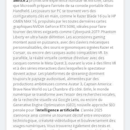
Switch 2
promet une expérience nomade 4K enrichie, tandis
que Microsoft prépare l’arrivée de sa console portable Xbox
Handheld. Les joueurs sur PC se tournent vers des
configurations clés en main, comme le Razer Blade 16 ou le HP
OMEN MAX 16, propulsés par les toutes dernières cartes
graphiques NVIDIA GeForce RTX 5090, idéales pour faire
tourner des titres exigeants comme Cyberpunk 2077: Phantom
Liberty en ultra haute définition. Les accessoires gaming
montent aussi en puissance, avec des claviers mécaniques
personnalisables, des souris ergonomiques signées Razer et
Corsair, ou encore des casques audio compatibles VR. En
parallèle, la réalité virtuelle continue d’évoluer avec des
casques comme le Meta Quest 3, ouvrant la voie à des films VR
et à des séries interactives dans lesquelles le spectateur
devient acteur. Les plateformes de streaming dominent
toujours le paysage audiovisuel, alimentées par des
productions ambitieuses comme Avatar 3, Captain America:
Brave New World ou La Chambre d’à côté. Enfin, le monde
numérique se transforme avec l’essor des recherches vocales,
de la recherche visuelle via Google Lens, ou encore du
Generative Engine Optimization (GEO), nouvelle approche SEO
pensée pour l’
intelligence artificielle
. L’année 2025
s’annonce ainsi comme un tournant décisif entre innovation
technologique, créativité vidéoludique et bouleversement des
usages numériques. Vous trouverez également des tests et