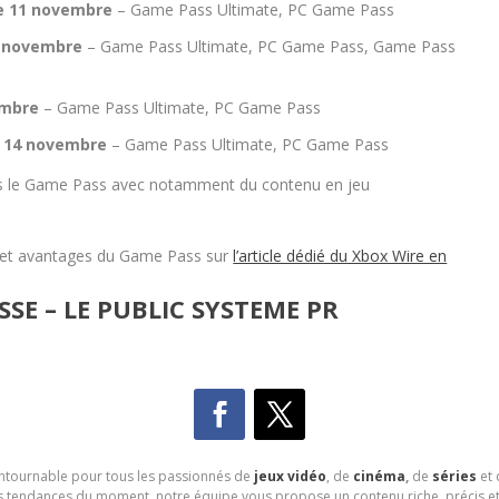
e 11 novembre
– Game Pass Ultimate, PC Game Pass
2 novembre
– Game Pass Ultimate, PC Game Pass, Game Pass
embre
– Game Pass Ultimate, PC Game Pass
 14 novembre
– Game Pass Ultimate, PC Game Pass
s le Game Pass avec notamment du contenu en jeu
es et avantages du Game Pass sur
l’article dédié du Xbox Wire en
SE – LE PUBLIC SYSTEME PR
contournable pour tous les passionnés de
jeux vidéo
, de
cinéma
,
de
séries
et 
les tendances du moment, notre équipe vous propose un contenu riche, précis et