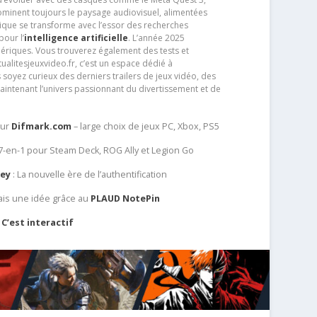
dominent toujours le paysage audiovisuel, alimentées
que se transforme avec l’essor des recherches
our l’
intelligence artificielle
. L’année 2025
ériques. Vous trouverez également des tests et
tualitesjeuxvideo.fr, c’est un espace dédié à
soyez curieux des derniers trailers de jeux vidéo, des
aintenant l’univers passionnant du divertissement et de
sur
Difmark.com
– large choix de jeux PC, Xbox, PS5
 7-en-1 pour Steam Deck, ROG Ally et Legion Go
Key
: La nouvelle ère de l’authentification
ais une idée grâce au
PLAUD NotePin
C’est interactif