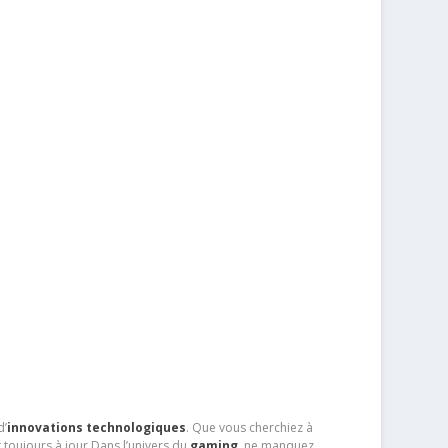
d’
innovations technologiques
. Que vous cherchiez à
 toujours à jour.Dans l’univers du
gaming
, ne manquez