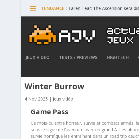
Fallen Tear: The Ascension sera di
TENDANCE :
JEUX VIDÉO
TESTS / PREVIEWS
HIGHTECH
Prochainement dans le Game P
Winter Burrow
4 Nov 2025
|
Jeux vidéo
Game Pass
Ce mois-ci, entre horreur, survie et combats armés, 
sous le signe de l’aventure avec un grand A. Les abo
survie horrifique les entraînant dans un road trip ca