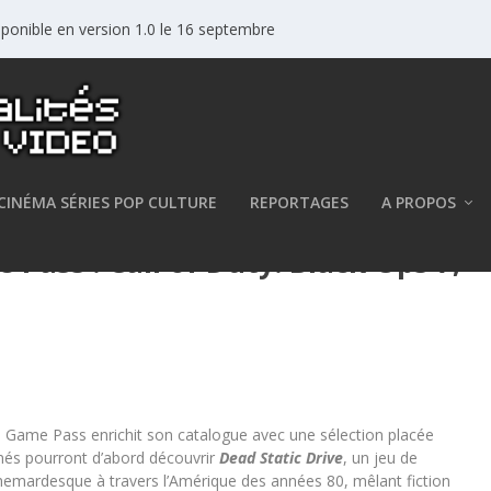
sponible en version 1.0 le 16 septembre
CINÉMA SÉRIES POP CULTURE
REPORTAGES
A PROPOS
ass : Call of Duty: Black Ops 7,
le Game Pass enrichit son catalogue avec une sélection placée
nnés pourront d’abord découvrir
Dead Static Drive
, un jeu de
uchemardesque à travers l’Amérique des années 80, mêlant fiction