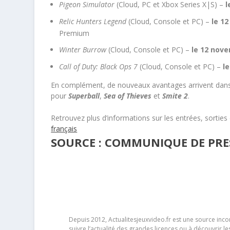
Pigeon Simulator
(Cloud, PC et Xbox Series X|S) –
l
Relic Hunters Legend
(Cloud, Console et PC) –
le 1
Premium
Winter Burrow
(Cloud, Console et PC) –
le 12 nov
Call of Duty: Black Ops 7
(Cloud, Console et PC) –
le
En complément, de nouveaux avantages arrivent dan
pour
Superball
,
Sea of Thieves
et
Smite 2
.
Retrouvez plus d’informations sur les entrées, sorti
français
SOURCE : COMMUNIQUE DE PRES
Depuis 2012, Actualitesjeuxvideo.fr est une source in
suivre l’actualité des grandes licences ou à découvrir 