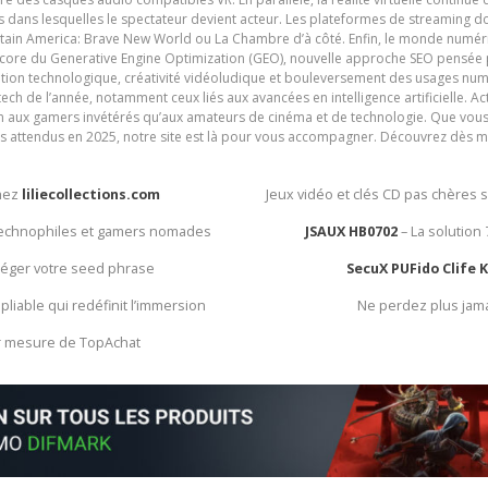
ives dans lesquelles le spectateur devient acteur. Les plateformes de streaming 
ain America: Brave New World ou La Chambre d’à côté. Enfin, le monde numéri
encore du Generative Engine Optimization (GEO), nouvelle approche SEO pensée p
ation technologique, créativité vidéoludique et bouleversement des usages num
ech de l’année, notamment ceux liés aux avancées en intelligence artificielle. Ac
ien aux gamers invétérés qu’aux amateurs de cinéma et de technologie. Que vous 
rès attendus en 2025, notre site est là pour vous accompagner. Découvrez dès m
chez
liliecollections.com
Jeux vidéo et clés CD pas chères 
 technophiles et gamers nomades
JSAUX HB0702
– La solution
otéger votre seed phrase
SecuX PUFido Clife 
 pliable qui redéfinit l’immersion
Ne perdez plus jam
ur mesure de TopAchat