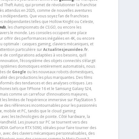
d Theft Auto), qui promet de révolutionner la franchise
très attendus en 2025, comme de nouvelles aventures
os indépendants. Que vous soyez fan de franchises
es indépendantes telles que Hollow Knight ou Celeste,
ends
, les championnats de
CS:GO
, ou encore les
travers le monde. Les consoles occupent une place
pour offrir des performances inégalées en 4K, ou encore
u optimale : casques gaming, claviers mécaniques, et
ttention particulière sur
Actualitesjeuxvideo.fr
.
ère de configurations adaptées à vos besoins, qu’il
 innovation, l’écosystème des objets connectés s’élargit
s systèmes domotiques entièrement automatisés, nous
tées de
Google
ou les nouveaux robots domestiques,
alité des productions les plus marquantes. Des films
nformés des tendances et des analyses critiques .Les
phones tels que l’iPhone 16 et le Samsung Galaxy S24,
jamais comme un carrefour d’innovations majeures,
t les limites de l’expérience immersive sur PlayStation 5
e des références incontournables pour les passionnés
e, mobile et PC, tandis que le cloud gaming
e avec les technologies de pointe. Côté hardware, la
andheld. Les joueurs sur PC se tournent vers des
IDIA GeForce RTX 5090, idéales pour faire tourner des
e, avec des claviers mécaniques personnalisables, des
e d’évoluer avec des casques comme le Meta Quest 3,