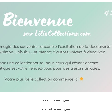
casinos en ligne
roulette en ligne