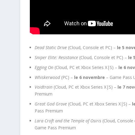
Dead Static Drive
(Cloud, Console et PC) –
le 5 no
Sniper Elite: Resistance
(Cloud, Console et PC) –
le 
Egging On
(Cloud, PC et Xbox Series X|S) –
le 6 n
Whiskerwood
(PC) –
le 6 novembre
– Game Pass U
Voidtrain
(Cloud, PC et Xbox Series X|S) –
le 7 no
Premium
Great God Grove
(Cloud, PC et Xbox Series X|S) –
l
Pass Premium
Lara Croft and the Temple of Osiris
(Cloud, Console 
Game Pass Premium