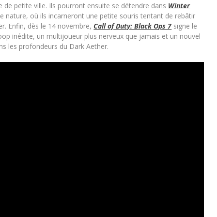
e petite ville. Ils pourront ensuite se détendre dans
Winter
e nature, où ils incarneront une petite souris tentant de rebâtir
iver. Enfin, dès le 14 novembre,
Call of Duty: Black Ops 7
signe le
op inédite, un multijoueur plus nerveux que jamais et un nouvel
ns les profondeurs du Dark Aether.