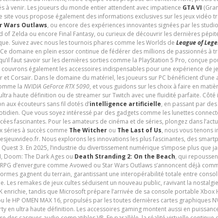
és à venir. Les joueurs du monde entier attendent avec impatience
GTA VI
(Gran
e site vous propose également des informations exclusives sur les jeux vidéo 
r Wars Outlaws
, ou encore des expériences innovantes signées par les studi
d of Zelda ou encore Final Fantasy, ou curieux de découvrir les dernières pépit
udique. Suivez avec nous les tournois phares comme les Worlds de
League of Leg
 Ce domaine en plein essor continue de fédérer des millions de passionnés à 
 qu’il faut savoir sur les dernières sorties comme la PlayStation 5 Pro, conçue 
s couvrons également les accessoires indispensables pour une expérience de je
t Corsair. Dans le domaine du matériel, les joueurs sur PC bénéficient d’une a
 comme la
NVIDIA GeForce RTX 5090
, et vous guidons sur les choix à faire en mati
ltra haute définition ou de streamer sur Twitch avec une fluidité parfaite. Côté
n aux écouteurs sans fil dotés d’
intelligence artificielle
, en passant par de
uotidien. Que vous soyez intéressé par des gadgets comme les lunettes connec
cées fascinantes. Pour les amateurs de cinéma et de séries, plongez dans l’actu
ux séries à succès comme
The Witcher
ou
The Last of Us
, nous vous tenons i
tesjeuxvideo.fr. Nous explorons les innovations les plus fascinantes, des smart
 Quest 3. En 2025, l’industrie du divertissement numérique s’impose plus que 
 VI, Doom: The Dark Ages ou
Death Stranding 2: On the Beach
, qui repoussen
es RPG d’envergure comme Avowed ou Star Wars Outlaws s’annoncent déjà comm
ormes gagnent du terrain, garantissant une interopérabilité totale entre consol
e. Les remakes de jeux cultes séduisent un nouveau public, ravivant la nostalgi
nrichie, tandis que Microsoft prépare l’arrivée de sa console portable Xbox H
ou le HP OMEN MAX 16, propulsés par les toutes dernières cartes graphiques NV
y en ultra haute définition. Les accessoires gaming montent aussi en puissanc
e des casques audio compatibles VR. En parallèle, la réalité virtuelle continu