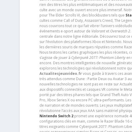
rien des titres les plus emblématiques et des nouveaut
culte avec un monde ouvert encore plus immersif. Notr
pour The Elder Scrolls VI, des blockbusters tels que
Sta
cultes comme Call of Duty, Assassin’s Creed, The Legen
nous couvrons tout ce qui fait vibrer l’univers vidéol
événements e-sport autour de
Valorant
et
Overwatch 2
.
centrale dans notre ligne éditoriale. Découvrez tout ce
sur l’évolution des plateformes Xbox et Nintendo. Nou
les dernières souris de marques réputées comme Razer e
Nous testons les cartes graphiques les plus récentes,
s’agisse de jouer à
Cyberpunk 2077: Phantom Liberty
en u
encore. Des montres intelligentes de nouvelle génératio
explorons les technologies qui révolutionnent notre q
Actualitesjeuxvideo.fr
vous guide à travers ces avan
très attendus comme Dune : Partie Deux ou Avatar 3 a
nouvelles technologies ne sont pas en reste sur Actuali
aux dispositifs connectés et casques VR comme le Meta
porté par des titres phares tels que Grand Theft Auto
Pro, Xbox Series X ou encore PC ultra-performants. L
de narration et de mondes ouverts. Les jeux multiplatef
révolutionne l’accès aux jeux AAA sans matériel physiqu
Nintendo Switch 2
promet une expérience nomade 4K e
configurations clés en main, comme le Razer Blade 16 
titres exigeants comme Cyberpunk 2077: Phantom Libert
souris ergonomiques signées Razer et Corsair, ou encor