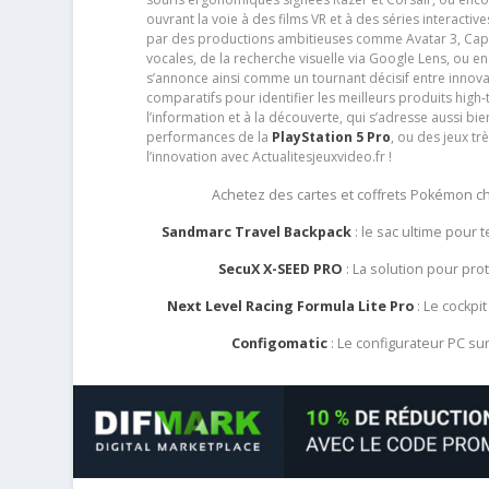
ouvrant la voie à des films VR et à des séries interact
par des productions ambitieuses comme Avatar 3, Capt
vocales, de la recherche visuelle via Google Lens, ou 
s’annonce ainsi comme un tournant décisif entre innov
comparatifs pour identifier les meilleurs produits high-t
l’information et à la découverte, qui s’adresse aussi b
performances de la
PlayStation 5 Pro
, ou des jeux t
l’innovation avec Actualitesjeuxvideo.fr !
Achetez des cartes et coffrets Pokémon 
Sandmarc Travel Backpack
: le sac ultime pour
SecuX X-SEED PRO
: La solution pour pr
Next Level Racing Formula Lite Pro
: Le cockpit
Configomatic
: Le configurateur PC s