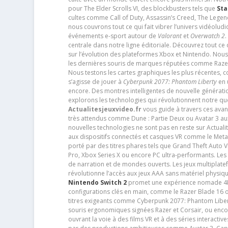
pour The Elder Scrolls VI, des blockbusters tels que
Sta
cultes comme Call of Duty, Assassin’s Creed, The Legen
nous couvrons tout ce qui fait vibrer l’univers vidéol
événements e-sport autour de
Valorant
et
Overwatch 2
.
centrale dans notre ligne éditoriale. Découvrez tout ce
sur l’évolution des plateformes Xbox et Nintendo. Nou
les dernières souris de marques réputées comme Razer e
Nous testons les cartes graphiques les plus récentes,
s’agisse de jouer à
Cyberpunk 2077: Phantom Liberty
en u
encore. Des montres intelligentes de nouvelle génératio
explorons les technologies qui révolutionnent notre q
Actualitesjeuxvideo.fr
vous guide à travers ces avan
très attendus comme Dune : Partie Deux ou Avatar 3 a
nouvelles technologies ne sont pas en reste sur Actuali
aux dispositifs connectés et casques VR comme le Meta
porté par des titres phares tels que Grand Theft Auto
Pro, Xbox Series X ou encore PC ultra-performants. L
de narration et de mondes ouverts. Les jeux multiplatef
révolutionne l’accès aux jeux AAA sans matériel physiqu
Nintendo Switch 2
promet une expérience nomade 4K e
configurations clés en main, comme le Razer Blade 16 
titres exigeants comme Cyberpunk 2077: Phantom Libert
souris ergonomiques signées Razer et Corsair, ou encor
ouvrant la voie à des films VR et à des séries interact