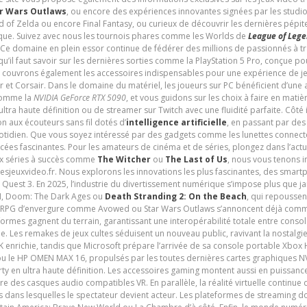
r Wars Outlaws
, ou encore des expériences innovantes signées par les studi
d of Zelda ou encore Final Fantasy, ou curieux de découvrir les dernières pépit
udique. Suivez avec nous les tournois phares comme les Worlds de
League of Leg
 Ce domaine en plein essor continue de fédérer des millions de passionnés à 
 qu’il faut savoir sur les dernières sorties comme la PlayStation 5 Pro, conçue 
s couvrons également les accessoires indispensables pour une expérience de je
t Corsair. Dans le domaine du matériel, les joueurs sur PC bénéficient d’une a
 comme la
NVIDIA GeForce RTX 5090
, et vous guidons sur les choix à faire en mati
ltra haute définition ou de streamer sur Twitch avec une fluidité parfaite. Côté
n aux écouteurs sans fil dotés d’
intelligence artificielle
, en passant par de
uotidien. Que vous soyez intéressé par des gadgets comme les lunettes connec
cées fascinantes. Pour les amateurs de cinéma et de séries, plongez dans l’actu
ux séries à succès comme
The Witcher
ou
The Last of Us
, nous vous tenons i
tesjeuxvideo.fr. Nous explorons les innovations les plus fascinantes, des smart
 Quest 3. En 2025, l’industrie du divertissement numérique s’impose plus que 
 VI, Doom: The Dark Ages ou
Death Stranding 2: On the Beach
, qui repoussen
es RPG d’envergure comme Avowed ou Star Wars Outlaws s’annoncent déjà comm
ormes gagnent du terrain, garantissant une interopérabilité totale entre consol
e. Les remakes de jeux cultes séduisent un nouveau public, ravivant la nostalgi
nrichie, tandis que Microsoft prépare l’arrivée de sa console portable Xbox H
ou le HP OMEN MAX 16, propulsés par les toutes dernières cartes graphiques NV
y en ultra haute définition. Les accessoires gaming montent aussi en puissanc
e des casques audio compatibles VR. En parallèle, la réalité virtuelle continu
ives dans lesquelles le spectateur devient acteur. Les plateformes de streaming 