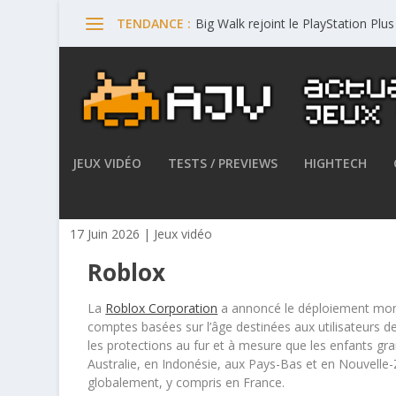
Big Walk rejoint le PlayStation Plu
TENDANCE :
JEUX VIDÉO
TESTS / PREVIEWS
HIGHTECH
Roblox Kids et Roblox Select
17 Juin 2026
|
Jeux vidéo
Roblox
La
Roblox Corporation
a annoncé le déploiement mondi
comptes basées sur l’âge destinées aux utilisateurs 
les protections au fur et à mesure que les enfants gra
Australie, en Indonésie, aux Pays-Bas et en Nouvelle
globalement, y compris en France.