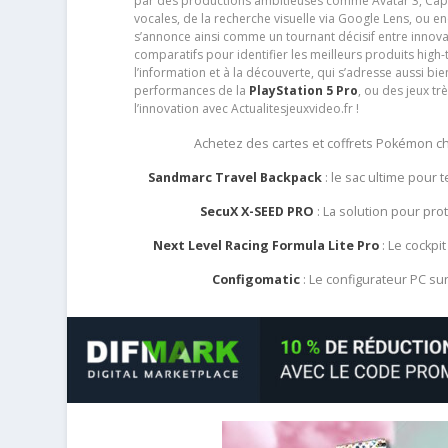
par des productions ambitieuses comme Avatar 3, Capt
vocales, de la recherche visuelle via Google Lens, ou 
s’annonce ainsi comme un tournant décisif entre innov
comparatifs pour identifier les meilleurs produits high-t
l’information et à la découverte, qui s’adresse aussi b
performances de la
PlayStation 5 Pro
, ou des jeux t
l’innovation avec Actualitesjeuxvideo.fr !
Achetez des cartes et coffrets Pokémon 
Sandmarc Travel Backpack
: le sac ultime pour
SecuX X-SEED PRO
: La solution pour pr
Next Level Racing Formula Lite Pro
: Le cockpit
Configomatic
: Le configurateur PC s