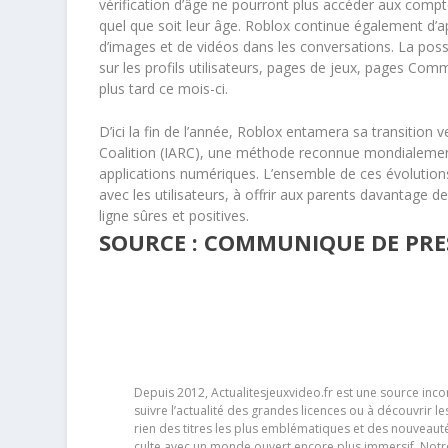
vérification d’âge ne pourront plus accéder aux compte
quel que soit leur âge. Roblox continue également d’
d’images et de vidéos dans les conversations. La possi
sur les profils utilisateurs, pages de jeux, pages C
plus tard ce mois-ci.
D’ici la fin de l’année, Roblox entamera sa transition v
Coalition (IARC), une méthode reconnue mondialement p
applications numériques. L’ensemble de ces évolutions
avec les utilisateurs, à offrir aux parents davantage 
ligne sûres et positives.
SOURCE : COMMUNIQUE DE PRESS
Depuis 2012, Actualitesjeuxvideo.fr est une source in
suivre l’actualité des grandes licences ou à découvrir 
rien des titres les plus emblématiques et des nouveaut
culte avec un monde ouvert encore plus immersif. Notr