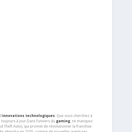
d’
innovations technologiques
. Que vous cherchiez à
 toujours à jour.Dans l’univers du
gaming
, ne manquez
d Theft Auto), qui promet de révolutionner la franchise
très attendus en 2025, comme de nouvelles aventures