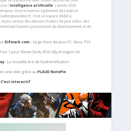
que se transforme avec l’essor des recherches
our l’
intelligence artificielle
. L’année 2025
ériques. Vous trouverez également des tests et
tualitesjeuxvideo.fr, c’est un espace dédié à
soyez curieux des derniers trailers de jeux vidéo, des
aintenant l’univers passionnant du divertissement et de
sur
Difmark.com
– large choix de jeux PC, Xbox, PS5
 7-en-1 pour Steam Deck, ROG Ally et Legion Go
Key
: La nouvelle ère de l’authentification
ais une idée grâce au
PLAUD NotePin
C’est interactif