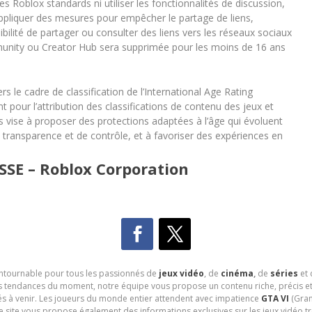
s Roblox standards ni utiliser les fonctionnalités de discussion,
appliquer des mesures pour empêcher le partage de liens,
bilité de partager ou consulter des liens vers les réseaux sociaux
ommunity ou Creator Hub sera supprimée pour les moins de 16 ans
ers le cadre de classification de l’International Age Rating
our l’attribution des classifications de contenu des jeux et
 vise à proposer des protections adaptées à l’âge qui évoluent
de transparence et de contrôle, et à favoriser des expériences en
E – Roblox Corporation
contournable pour tous les passionnés de
jeux vidéo
, de
cinéma
,
de
séries
et 
les tendances du moment, notre équipe vous propose un contenu riche, précis et
és à venir. Les joueurs du monde entier attendent avec impatience
GTA VI
(Gran
e site vous propose également des informations exclusives sur les jeux vidéo 