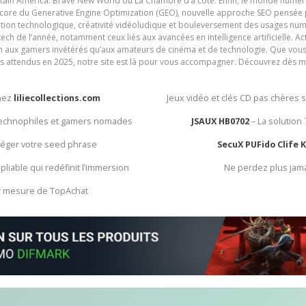
ain America: Brave New World ou La Chambre d’à côté. Enfin, le monde numéri
encore du Generative Engine Optimization (GEO), nouvelle approche SEO pensée p
ation technologique, créativité vidéoludique et bouleversement des usages num
ech de l’année, notamment ceux liés aux avancées en intelligence artificielle. Ac
ien aux gamers invétérés qu’aux amateurs de cinéma et de technologie. Que vous 
rès attendus en 2025, notre site est là pour vous accompagner. Découvrez dès m
chez
liliecollections.com
Jeux vidéo et clés CD pas chères 
 technophiles et gamers nomades
JSAUX HB0702
– La solution
otéger votre seed phrase
SecuX PUFido Clife 
 pliable qui redéfinit l’immersion
Ne perdez plus jam
ur mesure de TopAchat