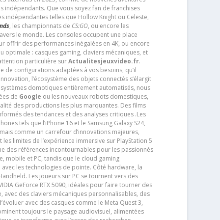
os indépendants. Que vous soyez fan de franchises
es indépendantes telles que Hollow Knight ou Celeste,
ends
, les championnats de
CS:GO
, ou encore les
travers le monde. Les consoles occupent une place
pour offrir des performances inégalées en 4K, ou encore
u optimale : casques gaming, claviers mécaniques, et
ttention particulière sur
Actualitesjeuxvideo.fr
.
ère de configurations adaptées à vos besoins, qu’il
 innovation, l’écosystème des objets connectés s’élargit
s systèmes domotiques entièrement automatisés, nous
tées de
Google
ou les nouveaux robots domestiques,
alité des productions les plus marquantes. Des films
nformés des tendances et des analyses critiques .Les
phones tels que l’iPhone 16 et le Samsung Galaxy S24,
jamais comme un carrefour d’innovations majeures,
t les limites de l’expérience immersive sur PlayStation 5
e des références incontournables pour les passionnés
e, mobile et PC, tandis que le cloud gaming
e avec les technologies de pointe. Côté hardware, la
andheld. Les joueurs sur PC se tournent vers des
IDIA GeForce RTX 5090, idéales pour faire tourner des
e, avec des claviers mécaniques personnalisables, des
e d’évoluer avec des casques comme le Meta Quest 3,
dominent toujours le paysage audiovisuel, alimentées