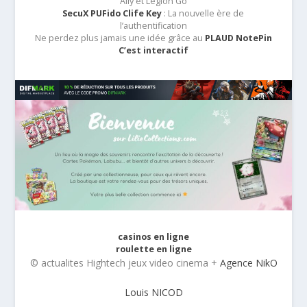
Ally et Legion Go
SecuX PUFido Clife Key
: La nouvelle ère de
l’authentification
Ne perdez plus jamais une idée grâce au
PLAUD NotePin
C’est interactif
casinos en ligne
roulette en ligne
© actualites Hightech jeux video cinema +
Agence NikO
Louis NICOD