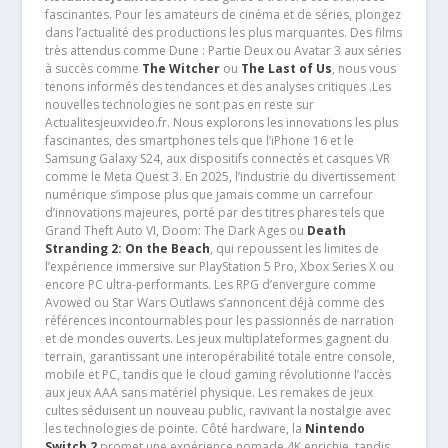
fascinantes. Pour les amateurs de cinéma et de séries, plongez
dans l’actualité des productions les plus marquantes. Des films
très attendus comme Dune : Partie Deux ou Avatar 3 aux séries
à succès comme
The Witcher
ou
The Last of Us
, nous vous
tenons informés des tendances et des analyses critiques .Les
nouvelles technologies ne sont pas en reste sur
Actualitesjeuxvideo.fr. Nous explorons les innovations les plus
fascinantes, des smartphones tels que l’iPhone 16 et le
Samsung Galaxy S24, aux dispositifs connectés et casques VR
comme le Meta Quest 3. En 2025, l’industrie du divertissement
numérique s’impose plus que jamais comme un carrefour
d’innovations majeures, porté par des titres phares tels que
Grand Theft Auto VI, Doom: The Dark Ages ou
Death
Stranding 2: On the Beach
, qui repoussent les limites de
l’expérience immersive sur PlayStation 5 Pro, Xbox Series X ou
encore PC ultra-performants. Les RPG d’envergure comme
Avowed ou Star Wars Outlaws s’annoncent déjà comme des
références incontournables pour les passionnés de narration
et de mondes ouverts. Les jeux multiplateformes gagnent du
terrain, garantissant une interopérabilité totale entre console,
mobile et PC, tandis que le cloud gaming révolutionne l’accès
aux jeux AAA sans matériel physique. Les remakes de jeux
cultes séduisent un nouveau public, ravivant la nostalgie avec
les technologies de pointe. Côté hardware, la
Nintendo
Switch 2
promet une expérience nomade 4K enrichie, tandis