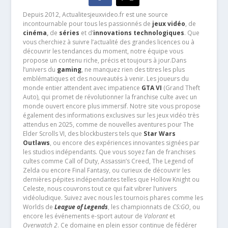
Depuis 2012, Actualitesjeuxvideo.fr est une source
incontournable pour tous les passionnés de
jeux vidéo
, de
cinéma
,
de
séries
et d’
innovations technologiques
. Que
vous cherchiez à suivre l’actualité des grandes licences ou à
découvrir les tendances du moment, notre équipe vous
propose un contenu riche, précis et toujours à jour.Dans
l’univers du
gaming
, ne manquez rien des titres les plus
emblématiques et des nouveautés à venir. Les joueurs du
monde entier attendent avec impatience
GTA VI
(Grand Theft
Auto), qui promet de révolutionner la franchise culte avec un
monde ouvert encore plus immersif. Notre site vous propose
également des informations exclusives sur les jeux vidéo très
attendus en 2025, comme de nouvelles aventures pour The
Elder Scrolls VI, des blockbusters tels que
Star Wars
Outlaws
, ou encore des expériences innovantes signées par
les studios indépendants. Que vous soyez fan de franchises
cultes comme Call of Duty, Assassin’s Creed, The Legend of
Zelda ou encore Final Fantasy, ou curieux de découvrir les
dernières pépites indépendantes telles que Hollow Knight ou
Celeste, nous couvrons tout ce qui fait vibrer l’univers
vidéoludique. Suivez avec nous les tournois phares comme les
Worlds de
League of Legends
, les championnats de
CS:GO
, ou
encore les événements e-sport autour de
Valorant
et
Overwatch 2
. Ce domaine en plein essor continue de fédérer