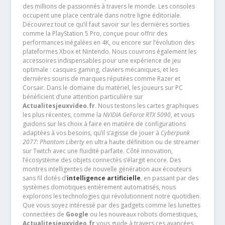
des millions de passionnés à travers le monde. Les consoles
occupent une place centrale dans notre ligne éditoriale.
Découvrez tout ce qu’il faut savoir sur les dernières sorties
comme la PlayStation 5 Pro, conçue pour offrir des
performances inégalées en 4K, ou encore sur l’évolution des
plateformes Xbox et Nintendo. Nous couvrons également les
accessoires indispensables pour une expérience de jeu
optimale : casques gaming, claviers mécaniques, et les
dernières souris de marques réputées comme Razer et
Corsair. Dans le domaine du matériel, les joueurs sur PC
bénéficient d’une attention particulière sur
Actualitesjeuxvideo.fr
. Nous testons les cartes graphiques
les plus récentes, comme la
NVIDIA GeForce RTX 5090
, et vous
guidons sur les choix à faire en matière de configurations
adaptées à vos besoins, qu’il s’agisse de jouer à
Cyberpunk
2077: Phantom Liberty
en ultra haute définition ou de streamer
sur Twitch avec une fluidité parfaite. Côté innovation,
l’écosystème des objets connectés s’élargit encore. Des
montres intelligentes de nouvelle génération aux écouteurs
sans fil dotés d’
intelligence artificielle
, en passant par des
systèmes domotiques entièrement automatisés, nous
explorons les technologies qui révolutionnent notre quotidien.
Que vous soyez intéressé par des gadgets comme les lunettes
connectées de
Google
ou les nouveaux robots domestiques,
Actualitesjeuxvideo.fr
vous guide à travers ces avancées