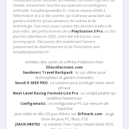
comparatifs pour identifier les meilleurs produits high-tech de
l’année, notamment ceux liés aux avancées en intelligence
artificielle. Actualitesjeuxvideo.fr, c’est un espace dédié à
l’information et à la découverte, qui s’adresse aussi bien aux
gamers invétérés qu’aux amateurs de cinéma et de
technologie. Que vous soyez curieux des derniers trailers de
jeux vidéo, des performances de la
PlayStation 5 Pro
, ou des
jeux très attendus en 2025, notre site est là pour vous
accompagner. Découvrez dès maintenant l’univers
passionnant du divertissement et de l’innovation avec
Actualitesjeuxvideo.fr !
Achetez des cartes et coffrets Pokémon chez
liliecollections.com
Sandmarc Travel Backpack
: le sac ultime pour
technophiles et gamers nomades
SecuX X-SEED PRO
: La solution pour protéger votre seed
phrase
Next Level Racing Formula Lite Pro
: Le cockpit pliable qui
redéfinit l’immersion
Configomatic
: Le configurateur PC sur mesure de
TopAchat
Jeux vidéo et clés CD pas chères sur
Difmark.com
– large
choix de jeux PC, Xbox, PS5
JSAUX HB0702
– La solution 7-en-1 pour Steam Deck, ROG