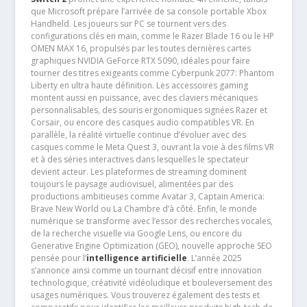
que Microsoft prépare l’arrivée de sa console portable Xbox
Handheld. Les joueurs sur PC se tournent vers des
configurations clés en main, comme le Razer Blade 16 ou le HP
OMEN MAX 16, propulsés par les toutes dernières cartes
graphiques NVIDIA GeForce RTX 5090, idéales pour faire
tourner des titres exigeants comme Cyberpunk 2077: Phantom
Liberty en ultra haute définition. Les accessoires gaming
montent aussi en puissance, avec des claviers mécaniques
personnalisables, des souris ergonomiques signées Razer et
Corsair, ou encore des casques audio compatibles VR. En
parallèle, la réalité virtuelle continue d’évoluer avec des
casques comme le Meta Quest 3, ouvrant la voie à des films VR
et à des séries interactives dans lesquelles le spectateur
devient acteur. Les plateformes de streaming dominent
toujours le paysage audiovisuel, alimentées par des
productions ambitieuses comme Avatar 3, Captain America:
Brave New World ou La Chambre d’à côté. Enfin, le monde
numérique se transforme avec l’essor des recherches vocales,
de la recherche visuelle via Google Lens, ou encore du
Generative Engine Optimization (GEO), nouvelle approche SEO
pensée pour l’
intelligence artificielle
. L’année 2025
s’annonce ainsi comme un tournant décisif entre innovation
technologique, créativité vidéoludique et bouleversement des
usages numériques. Vous trouverez également des tests et