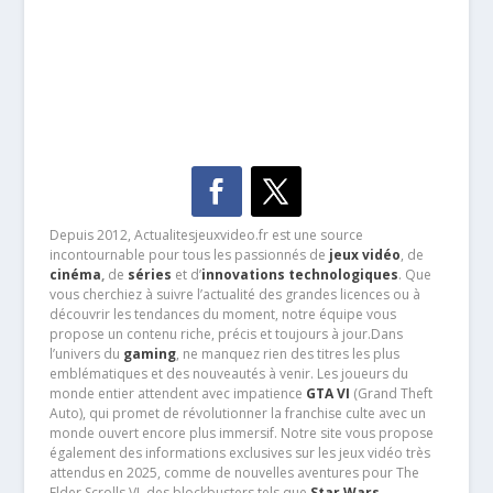
Depuis 2012, Actualitesjeuxvideo.fr est une source
incontournable pour tous les passionnés de
jeux vidéo
, de
cinéma
,
de
séries
et d’
innovations technologiques
. Que
vous cherchiez à suivre l’actualité des grandes licences ou à
découvrir les tendances du moment, notre équipe vous
propose un contenu riche, précis et toujours à jour.Dans
l’univers du
gaming
, ne manquez rien des titres les plus
emblématiques et des nouveautés à venir. Les joueurs du
monde entier attendent avec impatience
GTA VI
(Grand Theft
Auto), qui promet de révolutionner la franchise culte avec un
monde ouvert encore plus immersif. Notre site vous propose
également des informations exclusives sur les jeux vidéo très
attendus en 2025, comme de nouvelles aventures pour The
Elder Scrolls VI, des blockbusters tels que
Star Wars