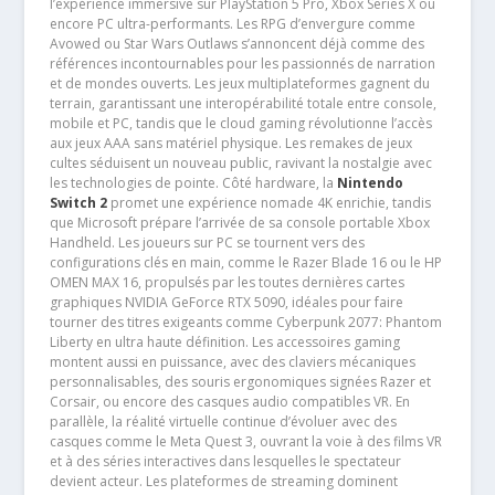
l’expérience immersive sur PlayStation 5 Pro, Xbox Series X ou
encore PC ultra-performants. Les RPG d’envergure comme
Avowed ou Star Wars Outlaws s’annoncent déjà comme des
références incontournables pour les passionnés de narration
et de mondes ouverts. Les jeux multiplateformes gagnent du
terrain, garantissant une interopérabilité totale entre console,
mobile et PC, tandis que le cloud gaming révolutionne l’accès
aux jeux AAA sans matériel physique. Les remakes de jeux
cultes séduisent un nouveau public, ravivant la nostalgie avec
les technologies de pointe. Côté hardware, la
Nintendo
Switch 2
promet une expérience nomade 4K enrichie, tandis
que Microsoft prépare l’arrivée de sa console portable Xbox
Handheld. Les joueurs sur PC se tournent vers des
configurations clés en main, comme le Razer Blade 16 ou le HP
OMEN MAX 16, propulsés par les toutes dernières cartes
graphiques NVIDIA GeForce RTX 5090, idéales pour faire
tourner des titres exigeants comme Cyberpunk 2077: Phantom
Liberty en ultra haute définition. Les accessoires gaming
montent aussi en puissance, avec des claviers mécaniques
personnalisables, des souris ergonomiques signées Razer et
Corsair, ou encore des casques audio compatibles VR. En
parallèle, la réalité virtuelle continue d’évoluer avec des
casques comme le Meta Quest 3, ouvrant la voie à des films VR
et à des séries interactives dans lesquelles le spectateur
devient acteur. Les plateformes de streaming dominent