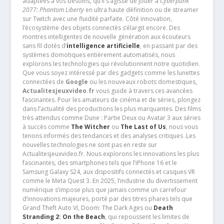
adaptées à vos besoins, qu’il s’agisse de jouer à
Cyberpunk
2077: Phantom Liberty
en ultra haute définition ou de streamer
sur Twitch avec une fluidité parfaite. Côté innovation,
l’écosystème des objets connectés s’élargit encore. Des
montres intelligentes de nouvelle génération aux écouteurs
sans fil dotés d’
intelligence artificielle
, en passant par des
systèmes domotiques entièrement automatisés, nous
explorons les technologies qui révolutionnent notre quotidien.
Que vous soyez intéressé par des gadgets comme les lunettes
connectées de
Google
ou les nouveaux robots domestiques,
Actualitesjeuxvideo.fr
vous guide à travers ces avancées
fascinantes. Pour les amateurs de cinéma et de séries, plongez
dans l’actualité des productions les plus marquantes. Des films
très attendus comme Dune : Partie Deux ou Avatar 3 aux séries
à succès comme
The Witcher
ou
The Last of Us
, nous vous
tenons informés des tendances et des analyses critiques .Les
nouvelles technologies ne sont pas en reste sur
Actualitesjeuxvideo.fr. Nous explorons les innovations les plus
fascinantes, des smartphones tels que l’iPhone 16 et le
Samsung Galaxy S24, aux dispositifs connectés et casques VR
comme le Meta Quest 3. En 2025, l’industrie du divertissement
numérique s’impose plus que jamais comme un carrefour
d’innovations majeures, porté par des titres phares tels que
Grand Theft Auto VI, Doom: The Dark Ages ou
Death
Stranding 2: On the Beach
, qui repoussent les limites de