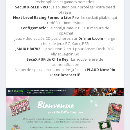
technophiles et gamers nomades
SecuX X-SEED PRO
: La solution pour protéger votre seed
phrase
Next Level Racing Formula Lite Pro
: Le cockpit pliable qui
redéfinit l’immersion
Configomatic
: Le configurateur PC sur mesure de
TopAchat
Jeux vidéo et clés CD pas chères sur
Difmark.com
– large
choix de jeux PC, Xbox, PS5
JSAUX HB0702
– La solution 7-en-1 pour Steam Deck, ROG
Ally et Legion Go
SecuX PUFido Clife Key
: La nouvelle ère de
l’authentification
Ne perdez plus jamais une idée grâce au
PLAUD NotePin
C’est interactif