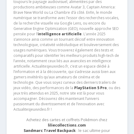
toujours le paysage audiovisuel, alimentées par des
productions ambitieuses comme Avatar 3, Captain America:
Brave New World ou La Chambre d’à côté. Enfin, le monde
numérique se transforme avec l’essor des recherches vocales,
de la recherche visuelle via Google Lens, ou encore du
Generative Engine Optimization (GEO), nouvelle approche SEO
pensée pour l’
intelligence artificielle
. L’année 2025
s’annonce ainsi comme un tournant décisif entre innovation
technologique, créativité vidéoludique et bouleversement des
usages numériques. Vous trouverez également des tests et
comparatifs pour identifier les meilleurs produits high-tech de
l’année, notamment ceux liés aux avancées en intelligence
artificielle. Actualitesjeuxvideo.fr, c’est un espace dédié à
l’information et à la découverte, qui s’adresse aussi bien aux
gamers invétérés qu’aux amateurs de cinéma et de
technologie. Que vous soyez curieux des derniers trailers de
jeux vidéo, des performances de la
PlayStation 5 Pro
, ou des
jeux très attendus en 2025, notre site est là pour vous
accompagner. Découvrez dès maintenant l’univers
passionnant du divertissement et de l’innovation avec
Actualitesjeuxvideo.fr !
Achetez des cartes et coffrets Pokémon chez
liliecollections.com
Sandmarc Travel Backpack
: le sac ultime pour