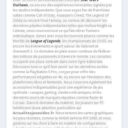
Outlaws
, ou encore des expériences innovantes signées par
les studios indépendants. Que vous soyez fan de franchises
cultes comme Call of Duty, Assassin’s Creed, The Legend of
Zelda ou encore Final Fantasy, ou curieux de découvrir les
dernières pépites indépendantes telles que Hollow Knight ou
Celeste, nous couvrons tout ce qui fait vibrer l’univers
vidéoludique. Suivez avec nous les tournois phares comme les
Worlds de
League of Legends
, les championnats de
CS:GO
, ou
encore les événements e-sport autour de
Valorant
et
Overwatch 2
. Ce domaine en plein essor continue de fédérer
des millions de passionnés à travers le monde. Les consoles
occupent une place centrale dans notre ligne éditoriale.
Découvrez tout ce qu’il faut savoir sur les dernières sorties
comme la PlayStation 5 Pro, conçue pour offrir des
performances inégalées en 4K, ou encore sur l’évolution des
plateformes Xbox et Nintendo. Nous couvrons également les
accessoires indispensables pour une expérience de jeu
optimale : casques gaming, claviers mécaniques, et les
dernières souris de marques réputées comme Razer et
Corsair. Dans le domaine du matériel, les joueurs sur PC
bénéficient d’une attention particulière sur
Actualitesjeuxvideo.fr
. Nous testons les cartes graphiques
les plus récentes, comme la
NVIDIA GeForce RTX 5090
, et vous
guidons sur les choix à faire en matière de configurations