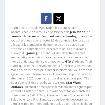
Depuis 2012, Actualitesjeuxvideo.fr est une source
incontournable pour tous les passionnés de
jeux vidéo
, de
cinéma
,
de
séries
et d’
innovations technologiques
. Que
vous cherchiez à suivre l’actualité des grandes licences ou à
découvrir les tendances du moment, notre équipe vous
propose un contenu riche, précis et toujours à jour.Dans
l’univers du
gaming
, ne manquez rien des titres les plus
emblématiques et des nouveautés à venir. Les joueurs du
monde entier attendent avec impatience
GTA VI
(Grand Theft
Auto), qui promet de révolutionner la franchise culte avec un
monde ouvert encore plus immersif. Notre site vous propose
également des informations exclusives sur les jeux vidéo très
attendus en 2025, comme de nouvelles aventures pour The
Elder Scrolls VI, des blockbusters tels que
Star Wars
Outlaws
, ou encore des expériences innovantes signées par
les studios indépendants. Que vous soyez fan de franchises
cultes comme Call of Duty, Assassin’s Creed, The Legend of
Zelda ou encore Final Fantasy, ou curieux de découvrir les
dernières pépites indépendantes telles que Hollow Knight ou