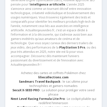
Generative Engine Optimization (GEO), nouvelle approche SEO
pensée pour l’
intelligence artificielle
. L’année 2025
s’annonce ainsi comme un tournant décisif entre innovation
technologique, créativité vidéoludique et bouleversement des
usages numériques. Vous trouverez également des tests et
comparatifs pour identifier les meilleurs produits high-tech de
l’année, notamment ceux liés aux avancées en intelligence
artificielle. Actualitesjeuxvideo.fr, c’est un espace dédié à
l’information et à la découverte, qui s’adresse aussi bien aux
gamers invétérés qu’aux amateurs de cinéma et de
technologie. Que vous soyez curieux des derniers trailers de
jeux vidéo, des performances de la
PlayStation 5 Pro
, ou des
jeux très attendus en 2025, notre site est là pour vous
accompagner. Découvrez dès maintenant l’univers
passionnant du divertissement et de l’innovation avec
Actualitesjeuxvideo.fr !
Achetez des cartes et coffrets Pokémon chez
liliecollections.com
Sandmarc Travel Backpack
: le sac ultime pour
technophiles et gamers nomades
SecuX X-SEED PRO
: La solution pour protéger votre seed
phrase
Next Level Racing Formula Lite Pro
: Le cockpit pliable qui
redéfinit l’immersion