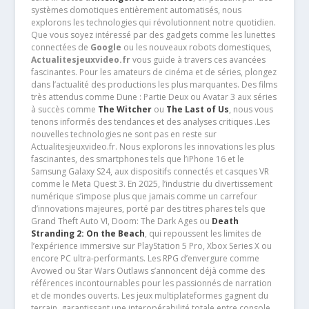
systèmes domotiques entièrement automatisés, nous
explorons les technologies qui révolutionnent notre quotidien.
Que vous soyez intéressé par des gadgets comme les lunettes
connectées de
Google
ou les nouveaux robots domestiques,
Actualitesjeuxvideo.fr
vous guide à travers ces avancées
fascinantes. Pour les amateurs de cinéma et de séries, plongez
dans l’actualité des productions les plus marquantes. Des films
très attendus comme Dune : Partie Deux ou Avatar 3 aux séries
à succès comme
The Witcher
ou
The Last of Us
, nous vous
tenons informés des tendances et des analyses critiques .Les
nouvelles technologies ne sont pas en reste sur
Actualitesjeuxvideo.fr. Nous explorons les innovations les plus
fascinantes, des smartphones tels que l’iPhone 16 et le
Samsung Galaxy S24, aux dispositifs connectés et casques VR
comme le Meta Quest 3. En 2025, l’industrie du divertissement
numérique s’impose plus que jamais comme un carrefour
d’innovations majeures, porté par des titres phares tels que
Grand Theft Auto VI, Doom: The Dark Ages ou
Death
Stranding 2: On the Beach
, qui repoussent les limites de
l’expérience immersive sur PlayStation 5 Pro, Xbox Series X ou
encore PC ultra-performants. Les RPG d’envergure comme
Avowed ou Star Wars Outlaws s’annoncent déjà comme des
références incontournables pour les passionnés de narration
et de mondes ouverts. Les jeux multiplateformes gagnent du
terrain, garantissant une interopérabilité totale entre console,