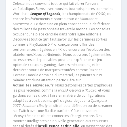
Celeste, nous couvrons tout ce qui fait vibrer l’univers
vidéoludique. Suivez avec nous les tournois phares comme les
Worlds de
League of Legends
, les championnats de
CS:GO
, ou
encore les événements e-sport autour de
Valorant
et
Overwatch 2
. Ce domaine en plein essor continue de fédérer
des millions de passionnés à travers le monde. Les consoles
occupent une place centrale dans notre ligne éditoriale.
Découvrez tout ce qu’il faut savoir sur les dernières sorties
comme la PlayStation 5 Pro, conçue pour offrir des
performances inégalées en 4K, ou encore sur l’évolution des
plateformes Xbox et Nintendo. Nous couvrons également les
accessoires indispensables pour une expérience de jeu
optimale : casques gaming, claviers mécaniques, et les
dernières souris de marques réputées comme Razer et
Corsair. Dans le domaine du matériel, les joueurs sur PC
bénéficient d’une attention particulière sur
Actualitesjeuxvideo.fr
. Nous testons les cartes graphiques
les plus récentes, comme la
NVIDIA GeForce RTX 5090
, et vous
guidons sur les choix à faire en matière de configurations
adaptées à vos besoins, qu’il s’agisse de jouer à
Cyberpunk
2077: Phantom Liberty
en ultra haute définition ou de streamer
sur Twitch avec une fluidité parfaite. Côté innovation,
l’écosystème des objets connectés s’élargit encore. Des
montres intelligentes de nouvelle génération aux écouteurs
sans fil dotés d’
intelligence artificielle
, en passant par des