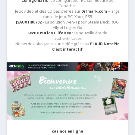
Configomatic
: Le configurateur PC sur mesure de
TopAchat
Jeux vidéo et clés CD pas chères sur
Difmark.com
– large
choix de jeux PC, Xbox, PS5
JSAUX HB0702
– La solution 7-en-1 pour Steam Deck, ROG
Ally et Legion Go
SecuX PUFido Clife Key
: La nouvelle ère de
l’authentification
Ne perdez plus jamais une idée grâce au
PLAUD NotePin
C’est interactif
casinos en ligne