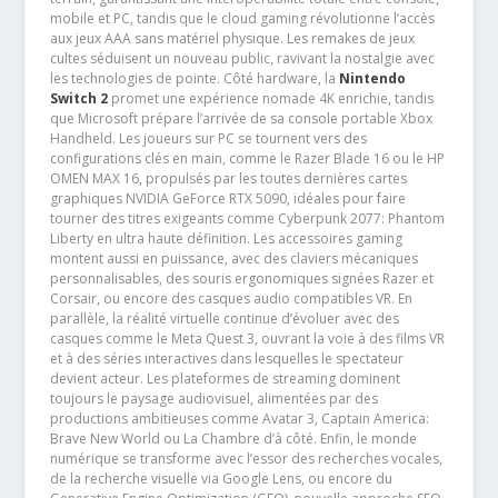
mobile et PC, tandis que le cloud gaming révolutionne l’accès
aux jeux AAA sans matériel physique. Les remakes de jeux
cultes séduisent un nouveau public, ravivant la nostalgie avec
les technologies de pointe. Côté hardware, la
Nintendo
Switch 2
promet une expérience nomade 4K enrichie, tandis
que Microsoft prépare l’arrivée de sa console portable Xbox
Handheld. Les joueurs sur PC se tournent vers des
configurations clés en main, comme le Razer Blade 16 ou le HP
OMEN MAX 16, propulsés par les toutes dernières cartes
graphiques NVIDIA GeForce RTX 5090, idéales pour faire
tourner des titres exigeants comme Cyberpunk 2077: Phantom
Liberty en ultra haute définition. Les accessoires gaming
montent aussi en puissance, avec des claviers mécaniques
personnalisables, des souris ergonomiques signées Razer et
Corsair, ou encore des casques audio compatibles VR. En
parallèle, la réalité virtuelle continue d’évoluer avec des
casques comme le Meta Quest 3, ouvrant la voie à des films VR
et à des séries interactives dans lesquelles le spectateur
devient acteur. Les plateformes de streaming dominent
toujours le paysage audiovisuel, alimentées par des
productions ambitieuses comme Avatar 3, Captain America:
Brave New World ou La Chambre d’à côté. Enfin, le monde
numérique se transforme avec l’essor des recherches vocales,
de la recherche visuelle via Google Lens, ou encore du