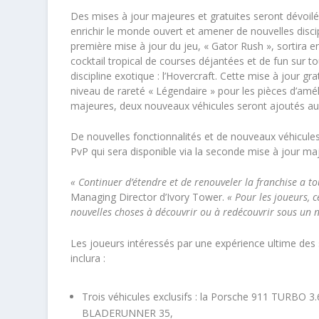
Des mises à jour majeures et gratuites seront dévoilé
enrichir le monde ouvert et amener de nouvelles disci
première mise à jour du jeu, « Gator Rush », sortira 
cocktail tropical de courses déjantées et de fun sur t
discipline exotique : l’Hovercraft. Cette mise à jour g
niveau de rareté « Légendaire » pour les pièces d’amél
majeures, deux nouveaux véhicules seront ajoutés au 
De nouvelles fonctionnalités et de nouveaux véhicu
PvP qui sera disponible via la seconde mise à jour m
«
Continuer d’étendre et de renouveler la franchise a to
Managing Director d’Ivory Tower.
«
Pour les joueurs, c
nouvelles choses à découvrir ou à redécouvrir sous un 
Les joueurs intéressés par une expérience ultime de
inclura :
Trois véhicules exclusifs : la Porsche 911 TURBO 
BLADERUNNER 35,