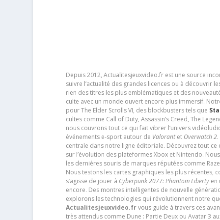
Depuis 2012, Actualitesjeuxvideo.fr est une source in
suivre l’actualité des grandes licences ou à découvrir 
rien des titres les plus emblématiques et des nouveaut
culte avec un monde ouvert encore plus immersif. Notr
pour The Elder Scrolls VI, des blockbusters tels que
Sta
cultes comme Call of Duty, Assassin’s Creed, The Legen
nous couvrons tout ce qui fait vibrer l’univers vidéol
événements e-sport autour de
Valorant
et
Overwatch 2
.
centrale dans notre ligne éditoriale. Découvrez tout ce
sur l’évolution des plateformes Xbox et Nintendo. Nou
les dernières souris de marques réputées comme Razer e
Nous testons les cartes graphiques les plus récentes,
s’agisse de jouer à
Cyberpunk 2077: Phantom Liberty
en u
encore. Des montres intelligentes de nouvelle génératio
explorons les technologies qui révolutionnent notre q
Actualitesjeuxvideo.fr
vous guide à travers ces avan
très attendus comme Dune : Partie Deux ou Avatar 3 a