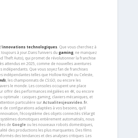
d’
innovations technologiques
. Que vous cherchiez à
 toujours à jour.Dans l’univers du
gaming
, ne manquez
d Theft Auto), qui promet de révolutionner la franchise
très attendus en 2025, comme de nouvelles aventures
os indépendants. Que vous soyez fan de franchises
es indépendantes telles que Hollow Knight ou Celeste,
ends
, les championnats de
CS:GO
, ou encore les
travers le monde. Les consoles occupent une place
pour offrir des performances inégalées en 4K, ou encore
u optimale : casques gaming, claviers mécaniques, et
ttention particulière sur
Actualitesjeuxvideo.fr
.
ère de configurations adaptées à vos besoins, qu’il
 innovation, l’écosystème des objets connectés s’élargit
s systèmes domotiques entièrement automatisés, nous
tées de
Google
ou les nouveaux robots domestiques,
alité des productions les plus marquantes. Des films
nformés des tendances et des analyses critiques .Les