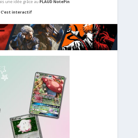
ais une idée grâce au
PLAUD NotePin
C’est interactif