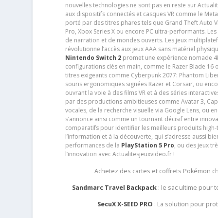
nouvelles technologies ne sont pas en reste sur Actuali
aux dispositifs connectés et casques VR comme le Meta
porté par des titres phares tels que Grand Theft Auto
Pro, Xbox Series X ou encore PC ultra-performants. L
de narration et de mondes ouverts. Les jeux multiplatef
révolutionne l’accès aux jeux AAA sans matériel physiqu
Nintendo Switch 2
promet une expérience nomade 4K e
configurations clés en main, comme le Razer Blade 16 
titres exigeants comme Cyberpunk 2077: Phantom Libert
souris ergonomiques signées Razer et Corsair, ou encor
ouvrant la voie à des films VR et à des séries interact
par des productions ambitieuses comme Avatar 3, Capt
vocales, de la recherche visuelle via Google Lens, ou 
s’annonce ainsi comme un tournant décisif entre innov
comparatifs pour identifier les meilleurs produits high-t
l’information et à la découverte, qui s’adresse aussi b
performances de la
PlayStation 5 Pro
, ou des jeux t
l’innovation avec Actualitesjeuxvideo.fr !
Achetez des cartes et coffrets Pokémon 
Sandmarc Travel Backpack
: le sac ultime pour
SecuX X-SEED PRO
: La solution pour pr