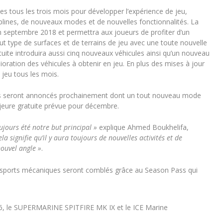
es tous les trois mois pour développer l’expérience de jeu,
plines, de nouveaux modes et de nouvelles fonctionnalités. La
en septembre 2018 et permettra aux joueurs de profiter d’un
out type de surfaces et de terrains de jeu avec une toute nouvelle
ratuite introduira aussi cinq nouveaux véhicules ainsi qu’un nouveau
ioration des véhicules à obtenir en jeu. En plus des mises à jour
jeu tous les mois.
les seront annoncés prochainement dont un tout nouveau mode
ajeure gratuite prévue pour décembre.
ujours été notre but principal
»
explique Ahmed Boukhelifa,
ela signifie qu’il y aura toujours de nouvelles activités et de
nouvel angle
»
.
s sports mécaniques seront comblés grâce au Season Pass qui
3.6, le SUPERMARINE SPITFIRE MK IX et le ICE Marine