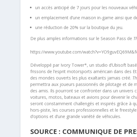
un accès anticipé de 7 jours pour les nouveaux véhi
un emplacement d’une maison in-game ainsi que de
une réduction de 20% sur la boutique du jeu.
De plus amples informations sur le Season Pass de
T
https://www.youtube.com/watch?v=YO9guvEQ69M&fe
Développé par Ivory Tower*, un studio d’Ubisoft bas
frissons de l’esprit motorsports américain dans des 
des mondes ouverts les plus exaltants jamais créé.
Th
permettra aux joueurs passionnés de pilotage et de m
des amis. Ils pourront se confronter dans un univers
voitures, motos, bateaux et avions pour devenir le c
seront constamment challengés et inspirés grâce à quat
hors-piste, les courses professionnelles et le freestyl
d’options et d’une grande variété de véhicules.
SOURCE : COMMUNIQUE DE PRES