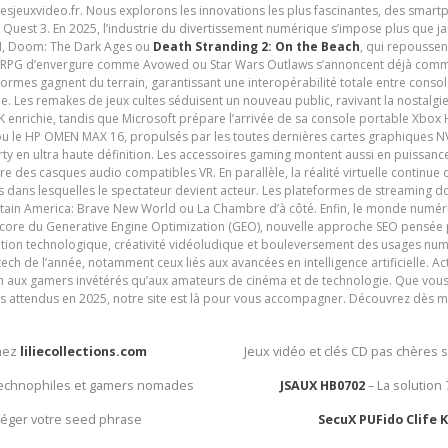
tesjeuxvideo.fr. Nous explorons les innovations les plus fascinantes, des smart
 Quest 3. En 2025, l’industrie du divertissement numérique s’impose plus que 
 VI, Doom: The Dark Ages ou
Death Stranding 2: On the Beach
, qui repoussen
es RPG d’envergure comme Avowed ou Star Wars Outlaws s’annoncent déjà comm
ormes gagnent du terrain, garantissant une interopérabilité totale entre consol
e. Les remakes de jeux cultes séduisent un nouveau public, ravivant la nostalgi
nrichie, tandis que Microsoft prépare l’arrivée de sa console portable Xbox H
ou le HP OMEN MAX 16, propulsés par les toutes dernières cartes graphiques NV
y en ultra haute définition. Les accessoires gaming montent aussi en puissanc
e des casques audio compatibles VR. En parallèle, la réalité virtuelle continu
ives dans lesquelles le spectateur devient acteur. Les plateformes de streaming 
ain America: Brave New World ou La Chambre d’à côté. Enfin, le monde numéri
encore du Generative Engine Optimization (GEO), nouvelle approche SEO pensée p
ation technologique, créativité vidéoludique et bouleversement des usages num
ech de l’année, notamment ceux liés aux avancées en intelligence artificielle. Ac
ien aux gamers invétérés qu’aux amateurs de cinéma et de technologie. Que vous 
rès attendus en 2025, notre site est là pour vous accompagner. Découvrez dès m
chez
liliecollections.com
Jeux vidéo et clés CD pas chères 
 technophiles et gamers nomades
JSAUX HB0702
– La solution
otéger votre seed phrase
SecuX PUFido Clife 