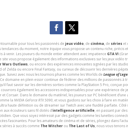
contournable pour tous les passionnés de
jeux vidéo
, de
cinéma
,
de
séries
et 
les tendances du moment, notre équipe vous propose un contenu riche, précis et
és à venir. Les joueurs du monde entier attendent avec impatience
GTA VI
(Gran
e site vous propose également des informations exclusives sur les jeux vidéo 
r Wars Outlaws
, ou encore des expériences innovantes signées par les studi
d of Zelda ou encore Final Fantasy, ou curieux de découvrir les dernières pépit
udique. Suivez avec nous les tournois phares comme les Worlds de
League of Leg
 Ce domaine en plein essor continue de fédérer des millions de passionnés à 
 qu’il faut savoir sur les dernières sorties comme la PlayStation 5 Pro, conçue 
s couvrons également les accessoires indispensables pour une expérience de je
t Corsair. Dans le domaine du matériel, les joueurs sur PC bénéficient d’une a
 comme la
NVIDIA GeForce RTX 5090
, et vous guidons sur les choix à faire en mati
ltra haute définition ou de streamer sur Twitch avec une fluidité parfaite. Côté
n aux écouteurs sans fil dotés d’
intelligence artificielle
, en passant par de
uotidien. Que vous soyez intéressé par des gadgets comme les lunettes connec
cées fascinantes. Pour les amateurs de cinéma et de séries, plongez dans l’actu
ux séries à succès comme
The Witcher
ou
The Last of Us
, nous vous tenons i