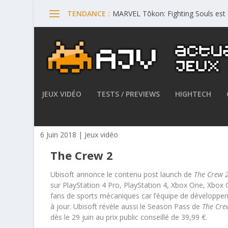
MARVEL Tōkon: Fighting Souls est 
TENDANCE :
JEUX VIDÉO
TESTS / PREVIEWS
HIGHTECH
The Crew 2 – Ubisoft annonc
6 Juin 2018
|
Jeux vidéo
The Crew 2
Ubisoft annonce le contenu post launch de
The Crew 
sur PlayStation 4 Pro, PlayStation 4, Xbox One, Xbox On
fans de sports mécaniques car l’équipe de développe
à jour. Ubisoft révèle aussi le Season Pass de
The Cre
dès le 29 juin au prix public conseillé de 39,99 €.