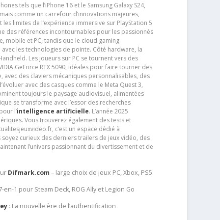
phones tels que l’iPhone 16 et le Samsung Galaxy S24,
jamais comme un carrefour d’innovations majeures,
t les limites de l’expérience immersive sur PlayStation 5
e des références incontournables pour les passionnés
e, mobile et PC, tandis que le cloud gaming
e avec les technologies de pointe. Côté hardware, la
andheld. Les joueurs sur PC se tournent vers des
IDIA GeForce RTX 5090, idéales pour faire tourner des
e, avec des claviers mécaniques personnalisables, des
e d’évoluer avec des casques comme le Meta Quest 3,
dominent toujours le paysage audiovisuel, alimentées
que se transforme avec l’essor des recherches
our l’
intelligence artificielle
. L’année 2025
ériques. Vous trouverez également des tests et
tualitesjeuxvideo.fr, c’est un espace dédié à
soyez curieux des derniers trailers de jeux vidéo, des
aintenant l’univers passionnant du divertissement et de
sur
Difmark.com
– large choix de jeux PC, Xbox, PS5
 7-en-1 pour Steam Deck, ROG Ally et Legion Go
Key
: La nouvelle ère de l’authentification