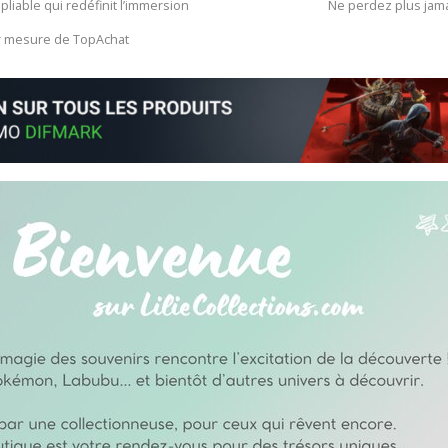
 pliable qui redéfinit l’immersion
Ne perdez plus jam
ur mesure de TopAchat