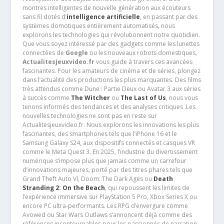
montres intelligentes de nouvelle génération aux écouteurs
sans fil dotés d’
intelligence artificielle
, en passant par des
systèmes domotiques entièrement automatisés, nous
explorons les technologies qui révolutionnent notre quotidien.
Que vous soyez intéressé par des gadgets comme les lunettes
connectées de
Google
ou les nouveaux robots domestiques,
Actualitesjeuxvideo.fr
vous guide à travers ces avancées
fascinantes. Pour les amateurs de cinéma et de séries, plongez
dans l’actualité des productions les plus marquantes. Des films
très attendus comme Dune : Partie Deux ou Avatar 3 aux séries
à succès comme
The Witcher
ou
The Last of Us
, nous vous
tenons informés des tendances et des analyses critiques .Les
nouvelles technologies ne sont pas en reste sur
Actualitesjeuxvideo.fr. Nous explorons les innovations les plus
fascinantes, des smartphones tels que l’iPhone 16 et le
Samsung Galaxy S24, aux dispositifs connectés et casques VR
comme le Meta Quest 3. En 2025, l’industrie du divertissement
numérique s’impose plus que jamais comme un carrefour
d’innovations majeures, porté par des titres phares tels que
Grand Theft Auto VI, Doom: The Dark Ages ou
Death
Stranding 2: On the Beach
, qui repoussent les limites de
l’expérience immersive sur PlayStation 5 Pro, Xbox Series X ou
encore PC ultra-performants. Les RPG d’envergure comme
Avowed ou Star Wars Outlaws s’annoncent déjà comme des
références incontournables pour les passionnés de narration