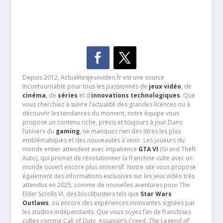
Depuis 2012, Actualitesjeuxvideo.fr est une source
incontournable pour tous les passionnés de
jeux vidéo
, de
cinéma
,
de
séries
et d’
innovations technologiques
. Que
vous cherchiez à suivre l’actualité des grandes licences ou à
découvrir les tendances du moment, notre équipe vous
propose un contenu riche, précis et toujours à jour.Dans
l’univers du
gaming
, ne manquez rien des titres les plus
emblématiques et des nouveautés à venir. Les joueurs du
monde entier attendent avec impatience
GTA VI
(Grand Theft
Auto), qui promet de révolutionner la franchise culte avec un
monde ouvert encore plus immersif. Notre site vous propose
également des informations exclusives sur les jeux vidéo très
attendus en 2025, comme de nouvelles aventures pour The
Elder Scrolls VI, des blockbusters tels que
Star Wars
Outlaws
, ou encore des expériences innovantes signées par
les studios indépendants. Que vous soyez fan de franchises
cultes comme Call of Duty, Assassin’s Creed, The Legend of