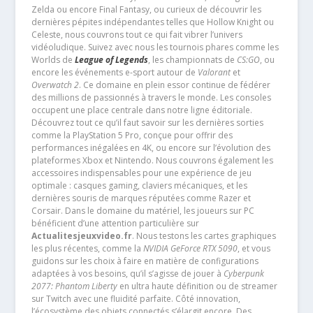
Zelda ou encore Final Fantasy, ou curieux de découvrir les
dernières pépites indépendantes telles que Hollow Knight ou
Celeste, nous couvrons tout ce qui fait vibrer l’univers
vidéoludique. Suivez avec nous les tournois phares comme les
Worlds de
League of Legends
, les championnats de
CS:GO
, ou
encore les événements e-sport autour de
Valorant
et
Overwatch 2
. Ce domaine en plein essor continue de fédérer
des millions de passionnés à travers le monde. Les consoles
occupent une place centrale dans notre ligne éditoriale.
Découvrez tout ce qu’il faut savoir sur les dernières sorties
comme la PlayStation 5 Pro, conçue pour offrir des
performances inégalées en 4K, ou encore sur l’évolution des
plateformes Xbox et Nintendo. Nous couvrons également les
accessoires indispensables pour une expérience de jeu
optimale : casques gaming, claviers mécaniques, et les
dernières souris de marques réputées comme Razer et
Corsair. Dans le domaine du matériel, les joueurs sur PC
bénéficient d’une attention particulière sur
Actualitesjeuxvideo.fr
. Nous testons les cartes graphiques
les plus récentes, comme la
NVIDIA GeForce RTX 5090
, et vous
guidons sur les choix à faire en matière de configurations
adaptées à vos besoins, qu’il s’agisse de jouer à
Cyberpunk
2077: Phantom Liberty
en ultra haute définition ou de streamer
sur Twitch avec une fluidité parfaite. Côté innovation,
l’écosystème des objets connectés s’élargit encore. Des