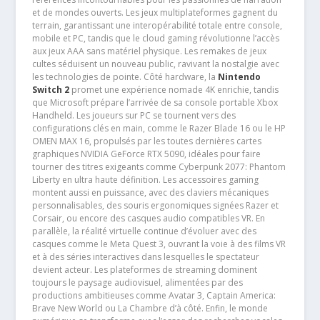
et de mondes ouverts. Les jeux multiplateformes gagnent du
terrain, garantissant une interopérabilité totale entre console,
mobile et PC, tandis que le cloud gaming révolutionne l’accès
aux jeux AAA sans matériel physique. Les remakes de jeux
cultes séduisent un nouveau public, ravivant la nostalgie avec
les technologies de pointe. Côté hardware, la
Nintendo
Switch 2
promet une expérience nomade 4K enrichie, tandis
que Microsoft prépare l’arrivée de sa console portable Xbox
Handheld. Les joueurs sur PC se tournent vers des
configurations clés en main, comme le Razer Blade 16 ou le HP
OMEN MAX 16, propulsés par les toutes dernières cartes
graphiques NVIDIA GeForce RTX 5090, idéales pour faire
tourner des titres exigeants comme Cyberpunk 2077: Phantom
Liberty en ultra haute définition. Les accessoires gaming
montent aussi en puissance, avec des claviers mécaniques
personnalisables, des souris ergonomiques signées Razer et
Corsair, ou encore des casques audio compatibles VR. En
parallèle, la réalité virtuelle continue d’évoluer avec des
casques comme le Meta Quest 3, ouvrant la voie à des films VR
et à des séries interactives dans lesquelles le spectateur
devient acteur. Les plateformes de streaming dominent
toujours le paysage audiovisuel, alimentées par des
productions ambitieuses comme Avatar 3, Captain America:
Brave New World ou La Chambre d’à côté. Enfin, le monde