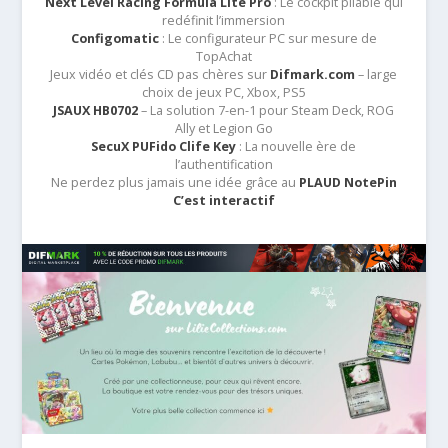
Next Level Racing Formula Lite Pro
: Le cockpit pliable qui
redéfinit l’immersion
Configomatic
: Le configurateur PC sur mesure de
TopAchat
Jeux vidéo et clés CD pas chères sur
Difmark.com
– large
choix de jeux PC, Xbox, PS5
JSAUX HB0702
– La solution 7-en-1 pour Steam Deck, ROG
Ally et Legion Go
SecuX PUFido Clife Key
: La nouvelle ère de
l’authentification
Ne perdez plus jamais une idée grâce au
PLAUD NotePin
C’est interactif