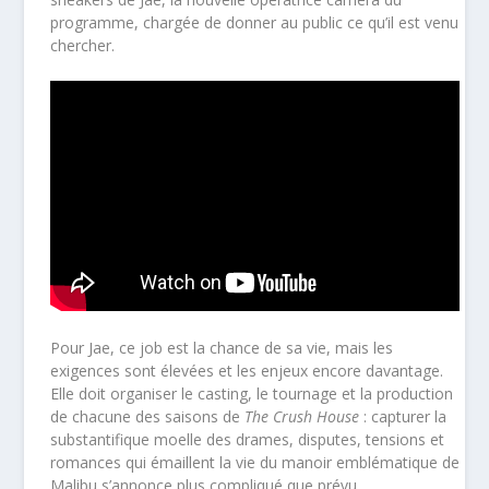
programme, chargée de donner au public ce qu’il est venu
chercher.
Pour Jae, ce job est la chance de sa vie, mais les
exigences sont élevées et les enjeux encore davantage.
Elle doit organiser le casting, le tournage et la production
de chacune des saisons de
The Crush House
: capturer la
substantifique moelle des drames, disputes, tensions et
romances qui émaillent la vie du manoir emblématique de
Malibu s’annonce plus compliqué que prévu.