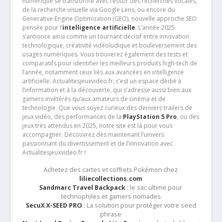
numérique se transforme avec l’essor des recherches vocales,
de la recherche visuelle via Google Lens, ou encore du
Generative Engine Optimization (GEO), nouvelle approche SEO
pensée pour l’
intelligence artificielle
. L’année 2025
s’annonce ainsi comme un tournant décisif entre innovation
technologique, créativité vidéoludique et bouleversement des
usages numériques. Vous trouverez également des tests et
comparatifs pour identifier les meilleurs produits high-tech de
l’année, notamment ceux liés aux avancées en intelligence
artificielle. Actualitesjeuxvideo.fr, c’est un espace dédié à
l’information et à la découverte, qui s’adresse aussi bien aux
gamers invétérés qu’aux amateurs de cinéma et de
technologie. Que vous soyez curieux des derniers trailers de
jeux vidéo, des performances de la
PlayStation 5 Pro
, ou des
jeux très attendus en 2025, notre site est là pour vous
accompagner. Découvrez dès maintenant l’univers
passionnant du divertissement et de l’innovation avec
Actualitesjeuxvideo.fr !
Achetez des cartes et coffrets Pokémon chez
liliecollections.com
Sandmarc Travel Backpack
: le sac ultime pour
technophiles et gamers nomades
SecuX X-SEED PRO
: La solution pour protéger votre seed
phrase