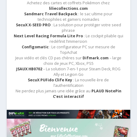
Achetez des cartes et coffrets Pokémon chez
liliecollections.com
Sandmarc Travel Backpack
: le sac ultime pour
technophiles et gamers nomades
SecuX X-SEED PRO
: La solution pour protéger votre seed
phrase
Next Level Racing Formula Lite Pro
: Le cockpit pliable qui
redéfinit l’immersion
Configomatic
: Le configurateur PC sur mesure de
TopAchat
Jeux vidéo et clés CD pas chères sur
Difmark.com
– large
choix de jeux PC, Xbox, PS5
JSAUX HB0702
– La solution 7-en-1 pour Steam Deck, ROG
Ally et Legion Go
SecuX PUFido Clife Key
: La nouvelle ère de
l’authentification
Ne perdez plus jamais une idée grâce au
PLAUD NotePin
C’est interactif