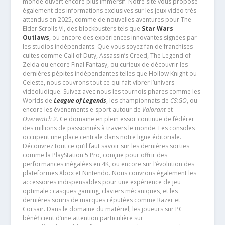
monde ouvert encore plus immersif. Notre site vous propose
également des informations exclusives sur les jeux vidéo très
attendus en 2025, comme de nouvelles aventures pour The
Elder Scrolls VI, des blockbusters tels que
Star Wars
Outlaws
, ou encore des expériences innovantes signées par
les studios indépendants. Que vous soyez fan de franchises
cultes comme Call of Duty, Assassin’s Creed, The Legend of
Zelda ou encore Final Fantasy, ou curieux de découvrir les
dernières pépites indépendantes telles que Hollow Knight ou
Celeste, nous couvrons tout ce qui fait vibrer l’univers
vidéoludique. Suivez avec nous les tournois phares comme les
Worlds de
League of Legends
, les championnats de
CS:GO
, ou
encore les événements e-sport autour de
Valorant
et
Overwatch 2
. Ce domaine en plein essor continue de fédérer
des millions de passionnés à travers le monde. Les consoles
occupent une place centrale dans notre ligne éditoriale.
Découvrez tout ce qu’il faut savoir sur les dernières sorties
comme la PlayStation 5 Pro, conçue pour offrir des
performances inégalées en 4K, ou encore sur l’évolution des
plateformes Xbox et Nintendo. Nous couvrons également les
accessoires indispensables pour une expérience de jeu
optimale : casques gaming, claviers mécaniques, et les
dernières souris de marques réputées comme Razer et
Corsair. Dans le domaine du matériel, les joueurs sur PC
bénéficient d’une attention particulière sur