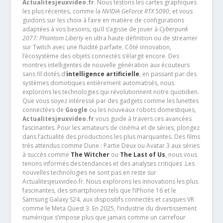
Actualitesjeuxvideo.fr
. Nous testons les cartes graphiques
les plus récentes, comme la
NVIDIA GeForce RTX 5090
, et vous
guidons sur les choix à faire en matière de configurations
adaptées à vos besoins, qu’il s’agisse de jouer à
Cyberpunk
2077: Phantom Liberty
en ultra haute définition ou de streamer
sur Twitch avec une fluidité parfaite. Côté innovation,
l’écosystème des objets connectés s’élargit encore. Des
montres intelligentes de nouvelle génération aux écouteurs
sans fil dotés d’
intelligence artificielle
, en passant par des
systèmes domotiques entièrement automatisés, nous
explorons les technologies qui révolutionnent notre quotidien.
Que vous soyez intéressé par des gadgets comme les lunettes
connectées de
Google
ou les nouveaux robots domestiques,
Actualitesjeuxvideo.fr
vous guide à travers ces avancées
fascinantes. Pour les amateurs de cinéma et de séries, plongez
dans l’actualité des productions les plus marquantes. Des films
très attendus comme Dune : Partie Deux ou Avatar 3 aux séries
à succès comme
The Witcher
ou
The Last of Us
, nous vous
tenons informés des tendances et des analyses critiques .Les
nouvelles technologies ne sont pas en reste sur
Actualitesjeuxvideo.fr. Nous explorons les innovations les plus
fascinantes, des smartphones tels que l’iPhone 16 et le
Samsung Galaxy S24, aux dispositifs connectés et casques VR
comme le Meta Quest 3. En 2025, l’industrie du divertissement
numérique s’impose plus que jamais comme un carrefour