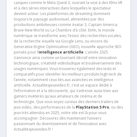
casques comme le Meta Quest 3, ouvrant la voie à des films VR
et à des séries interactives dans lesquelles le spectateur
devient acteur. Les plateformes de streaming dominent
toujours le paysage audiovisuel, alimentées par des
productions ambitieuses comme Avatar 3, Captain America:
Brave New World ou La Chambre d’à côté. Enfin, le monde
numérique se transforme avec l’essor des recherches vocales,
de la recherche visuelle via Google Lens, ou encore du
Generative Engine Optimization (GEO), nouvelle approche SEO
pensée pour l’
intelligence artificielle
. L’année 2025
s’annonce ainsi comme un tournant décisif entre innovation
technologique, créativité vidéoludique et bouleversement des
usages numériques. Vous trouverez également des tests et
comparatifs pour identifier les meilleurs produits high-tech de
l’année, notamment ceux liés aux avancées en intelligence
artificielle. Actualitesjeuxvideo.fr, c’est un espace dédié à
l’information et à la découverte, qui s’adresse aussi bien aux
gamers invétérés qu’aux amateurs de cinéma et de
technologie. Que vous soyez curieux des derniers trailers de
jeux vidéo, des performances de la
PlayStation 5 Pro
, ou des
jeux très attendus en 2025, notre site est là pour vous
accompagner. Découvrez dès maintenant l’univers
passionnant du divertissement et de l’innovation avec
Actualitesjeuxvideo.fr !