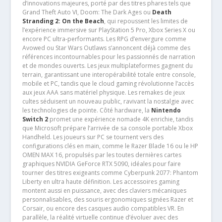
d’innovations majeures, porté par des titres phares tels que
Grand Theft Auto VI, Doom: The Dark Ages ou
Death
Stranding 2: On the Beach
, qui repoussent les limites de
l’expérience immersive sur PlayStation 5 Pro, Xbox Series X ou
encore PC ultra-performants. Les RPG d’envergure comme
Avowed ou Star Wars Outlaws s’annoncent déjà comme des
références incontournables pour les passionnés de narration
et de mondes ouverts. Les jeux multiplateformes gagnent du
terrain, garantissant une interopérabilité totale entre console,
mobile et PC, tandis que le cloud gaming révolutionne l’accès
aux jeux AAA sans matériel physique. Les remakes de jeux
cultes séduisent un nouveau public, ravivant la nostalgie avec
les technologies de pointe. Côté hardware, la
Nintendo
Switch 2
promet une expérience nomade 4K enrichie, tandis
que Microsoft prépare l’arrivée de sa console portable Xbox
Handheld. Les joueurs sur PC se tournent vers des
configurations clés en main, comme le Razer Blade 16 ou le HP
OMEN MAX 16, propulsés par les toutes dernières cartes
graphiques NVIDIA GeForce RTX 5090, idéales pour faire
tourner des titres exigeants comme Cyberpunk 2077: Phantom
Liberty en ultra haute définition. Les accessoires gaming
montent aussi en puissance, avec des claviers mécaniques
personnalisables, des souris ergonomiques signées Razer et
Corsair, ou encore des casques audio compatibles VR. En
parallèle, la réalité virtuelle continue d’évoluer avec des