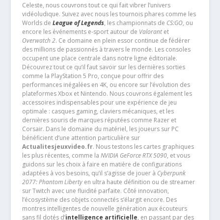
Celeste, nous couvrons tout ce qui fait vibrer l’univers
vidéoludique. Suivez avec nous les tournois phares comme les
Worlds de
League of Legends
, les championnats de
CS:GO
, ou
encore les événements e-sport autour de
Valorant
et
Overwatch 2
. Ce domaine en plein essor continue de fédérer
des millions de passionnés à travers le monde. Les consoles
occupent une place centrale dans notre ligne éditoriale.
Découvrez tout ce qu’il faut savoir sur les dernières sorties
comme la PlayStation 5 Pro, conçue pour offrir des
performances inégalées en 4K, ou encore sur l’évolution des
plateformes Xbox et Nintendo. Nous couvrons également les
accessoires indispensables pour une expérience de jeu
optimale : casques gaming, claviers mécaniques, et les
dernières souris de marques réputées comme Razer et
Corsair. Dans le domaine du matériel, les joueurs sur PC
bénéficient d’une attention particulière sur
Actualitesjeuxvideo.fr
. Nous testons les cartes graphiques
les plus récentes, comme la
NVIDIA GeForce RTX 5090
, et vous
guidons sur les choix à faire en matière de configurations
adaptées à vos besoins, qu’il s’agisse de jouer à
Cyberpunk
2077: Phantom Liberty
en ultra haute définition ou de streamer
sur Twitch avec une fluidité parfaite. Côté innovation,
l’écosystème des objets connectés s’élargit encore. Des
montres intelligentes de nouvelle génération aux écouteurs
sans fil dotés d’
intelligence artificielle
, en passant par des