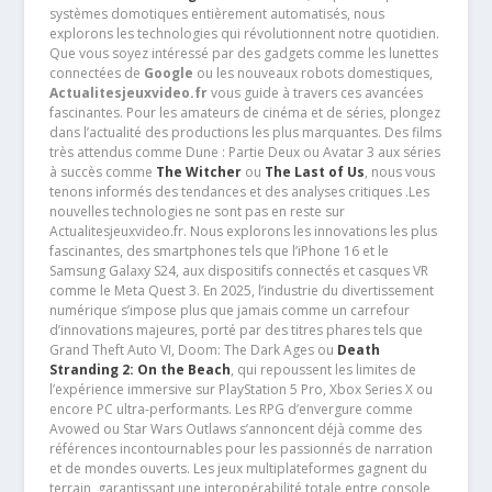
systèmes domotiques entièrement automatisés, nous
explorons les technologies qui révolutionnent notre quotidien.
Que vous soyez intéressé par des gadgets comme les lunettes
connectées de
Google
ou les nouveaux robots domestiques,
Actualitesjeuxvideo.fr
vous guide à travers ces avancées
fascinantes. Pour les amateurs de cinéma et de séries, plongez
dans l’actualité des productions les plus marquantes. Des films
très attendus comme Dune : Partie Deux ou Avatar 3 aux séries
à succès comme
The Witcher
ou
The Last of Us
, nous vous
tenons informés des tendances et des analyses critiques .Les
nouvelles technologies ne sont pas en reste sur
Actualitesjeuxvideo.fr. Nous explorons les innovations les plus
fascinantes, des smartphones tels que l’iPhone 16 et le
Samsung Galaxy S24, aux dispositifs connectés et casques VR
comme le Meta Quest 3. En 2025, l’industrie du divertissement
numérique s’impose plus que jamais comme un carrefour
d’innovations majeures, porté par des titres phares tels que
Grand Theft Auto VI, Doom: The Dark Ages ou
Death
Stranding 2: On the Beach
, qui repoussent les limites de
l’expérience immersive sur PlayStation 5 Pro, Xbox Series X ou
encore PC ultra-performants. Les RPG d’envergure comme
Avowed ou Star Wars Outlaws s’annoncent déjà comme des
références incontournables pour les passionnés de narration
et de mondes ouverts. Les jeux multiplateformes gagnent du
terrain, garantissant une interopérabilité totale entre console,