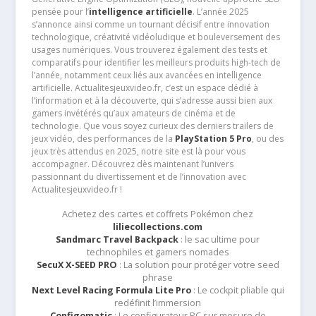
pensée pour l’
intelligence artificielle
. L’année 2025
s’annonce ainsi comme un tournant décisif entre innovation
technologique, créativité vidéoludique et bouleversement des
usages numériques. Vous trouverez également des tests et
comparatifs pour identifier les meilleurs produits high-tech de
l’année, notamment ceux liés aux avancées en intelligence
artificielle. Actualitesjeuxvideo.fr, c’est un espace dédié à
l’information et à la découverte, qui s’adresse aussi bien aux
gamers invétérés qu’aux amateurs de cinéma et de
technologie. Que vous soyez curieux des derniers trailers de
jeux vidéo, des performances de la
PlayStation 5 Pro
, ou des
jeux très attendus en 2025, notre site est là pour vous
accompagner. Découvrez dès maintenant l’univers
passionnant du divertissement et de l’innovation avec
Actualitesjeuxvideo.fr !
Achetez des cartes et coffrets Pokémon chez
liliecollections.com
Sandmarc Travel Backpack
: le sac ultime pour
technophiles et gamers nomades
SecuX X-SEED PRO
: La solution pour protéger votre seed
phrase
Next Level Racing Formula Lite Pro
: Le cockpit pliable qui
redéfinit l’immersion
Configomatic
: Le configurateur PC sur mesure de