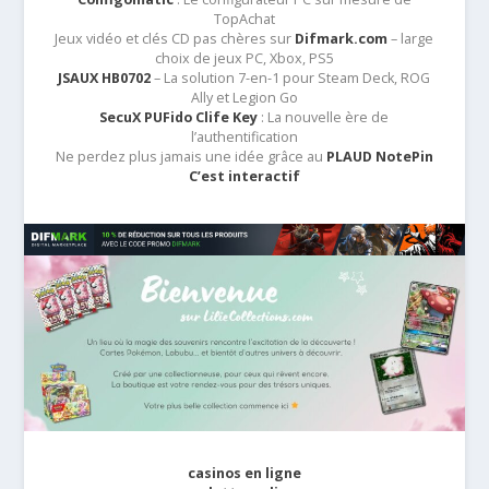
TopAchat
Jeux vidéo et clés CD pas chères sur
Difmark.com
– large
choix de jeux PC, Xbox, PS5
JSAUX HB0702
– La solution 7-en-1 pour Steam Deck, ROG
Ally et Legion Go
SecuX PUFido Clife Key
: La nouvelle ère de
l’authentification
Ne perdez plus jamais une idée grâce au
PLAUD NotePin
C’est interactif
casinos en ligne