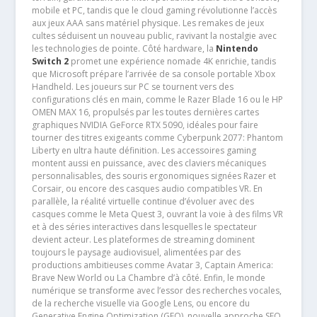
mobile et PC, tandis que le cloud gaming révolutionne l’accès
aux jeux AAA sans matériel physique. Les remakes de jeux
cultes séduisent un nouveau public, ravivant la nostalgie avec
les technologies de pointe. Côté hardware, la
Nintendo
Switch 2
promet une expérience nomade 4K enrichie, tandis
que Microsoft prépare l’arrivée de sa console portable Xbox
Handheld. Les joueurs sur PC se tournent vers des
configurations clés en main, comme le Razer Blade 16 ou le HP
OMEN MAX 16, propulsés par les toutes dernières cartes
graphiques NVIDIA GeForce RTX 5090, idéales pour faire
tourner des titres exigeants comme Cyberpunk 2077: Phantom
Liberty en ultra haute définition. Les accessoires gaming
montent aussi en puissance, avec des claviers mécaniques
personnalisables, des souris ergonomiques signées Razer et
Corsair, ou encore des casques audio compatibles VR. En
parallèle, la réalité virtuelle continue d’évoluer avec des
casques comme le Meta Quest 3, ouvrant la voie à des films VR
et à des séries interactives dans lesquelles le spectateur
devient acteur. Les plateformes de streaming dominent
toujours le paysage audiovisuel, alimentées par des
productions ambitieuses comme Avatar 3, Captain America:
Brave New World ou La Chambre d’à côté. Enfin, le monde
numérique se transforme avec l’essor des recherches vocales,
de la recherche visuelle via Google Lens, ou encore du
Generative Engine Optimization (GEO), nouvelle approche SEO