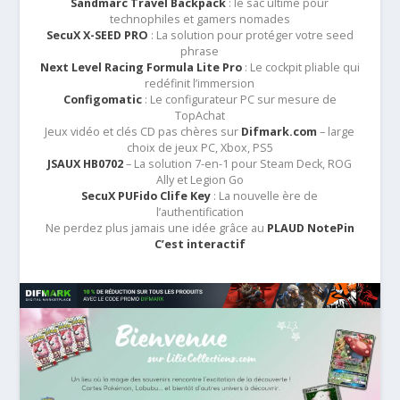
Sandmarc Travel Backpack
: le sac ultime pour
technophiles et gamers nomades
SecuX X-SEED PRO
: La solution pour protéger votre seed
phrase
Next Level Racing Formula Lite Pro
: Le cockpit pliable qui
redéfinit l’immersion
Configomatic
: Le configurateur PC sur mesure de
TopAchat
Jeux vidéo et clés CD pas chères sur
Difmark.com
– large
choix de jeux PC, Xbox, PS5
JSAUX HB0702
– La solution 7-en-1 pour Steam Deck, ROG
Ally et Legion Go
SecuX PUFido Clife Key
: La nouvelle ère de
l’authentification
Ne perdez plus jamais une idée grâce au
PLAUD NotePin
C’est interactif