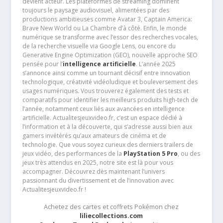
devient acteur. Les plateformes de streaming dominent
toujours le paysage audiovisuel, alimentées par des
productions ambitieuses comme Avatar 3, Captain America:
Brave New World ou La Chambre d’à côté. Enfin, le monde
numérique se transforme avec l’essor des recherches vocales,
de la recherche visuelle via Google Lens, ou encore du
Generative Engine Optimization (GEO), nouvelle approche SEO
pensée pour l’
intelligence artificielle
. L’année 2025
s’annonce ainsi comme un tournant décisif entre innovation
technologique, créativité vidéoludique et bouleversement des
usages numériques. Vous trouverez également des tests et
comparatifs pour identifier les meilleurs produits high-tech de
l’année, notamment ceux liés aux avancées en intelligence
artificielle. Actualitesjeuxvideo.fr, c’est un espace dédié à
l’information et à la découverte, qui s’adresse aussi bien aux
gamers invétérés qu’aux amateurs de cinéma et de
technologie. Que vous soyez curieux des derniers trailers de
jeux vidéo, des performances de la
PlayStation 5 Pro
, ou des
jeux très attendus en 2025, notre site est là pour vous
accompagner. Découvrez dès maintenant l’univers
passionnant du divertissement et de l’innovation avec
Actualitesjeuxvideo.fr !
Achetez des cartes et coffrets Pokémon chez
liliecollections.com