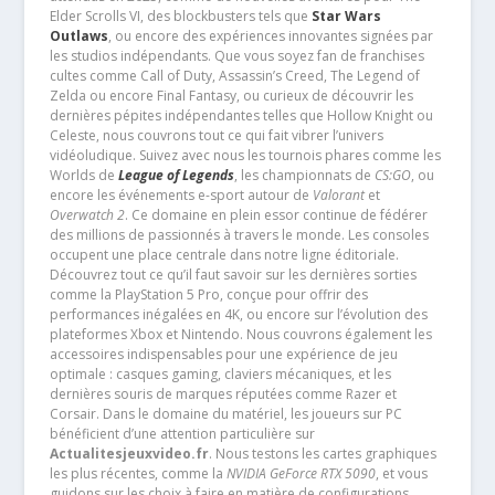
Elder Scrolls VI, des blockbusters tels que
Star Wars
Outlaws
, ou encore des expériences innovantes signées par
les studios indépendants. Que vous soyez fan de franchises
cultes comme Call of Duty, Assassin’s Creed, The Legend of
Zelda ou encore Final Fantasy, ou curieux de découvrir les
dernières pépites indépendantes telles que Hollow Knight ou
Celeste, nous couvrons tout ce qui fait vibrer l’univers
vidéoludique. Suivez avec nous les tournois phares comme les
Worlds de
League of Legends
, les championnats de
CS:GO
, ou
encore les événements e-sport autour de
Valorant
et
Overwatch 2
. Ce domaine en plein essor continue de fédérer
des millions de passionnés à travers le monde. Les consoles
occupent une place centrale dans notre ligne éditoriale.
Découvrez tout ce qu’il faut savoir sur les dernières sorties
comme la PlayStation 5 Pro, conçue pour offrir des
performances inégalées en 4K, ou encore sur l’évolution des
plateformes Xbox et Nintendo. Nous couvrons également les
accessoires indispensables pour une expérience de jeu
optimale : casques gaming, claviers mécaniques, et les
dernières souris de marques réputées comme Razer et
Corsair. Dans le domaine du matériel, les joueurs sur PC
bénéficient d’une attention particulière sur
Actualitesjeuxvideo.fr
. Nous testons les cartes graphiques
les plus récentes, comme la
NVIDIA GeForce RTX 5090
, et vous
guidons sur les choix à faire en matière de configurations