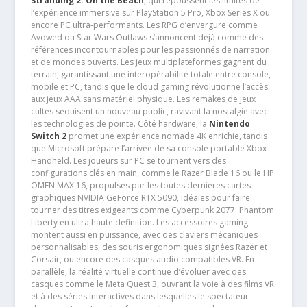
Stranding 2: On the Beach
, qui repoussent les limites de
l’expérience immersive sur PlayStation 5 Pro, Xbox Series X ou
encore PC ultra-performants. Les RPG d’envergure comme
Avowed ou Star Wars Outlaws s’annoncent déjà comme des
références incontournables pour les passionnés de narration
et de mondes ouverts. Les jeux multiplateformes gagnent du
terrain, garantissant une interopérabilité totale entre console,
mobile et PC, tandis que le cloud gaming révolutionne l’accès
aux jeux AAA sans matériel physique. Les remakes de jeux
cultes séduisent un nouveau public, ravivant la nostalgie avec
les technologies de pointe. Côté hardware, la
Nintendo
Switch 2
promet une expérience nomade 4K enrichie, tandis
que Microsoft prépare l’arrivée de sa console portable Xbox
Handheld. Les joueurs sur PC se tournent vers des
configurations clés en main, comme le Razer Blade 16 ou le HP
OMEN MAX 16, propulsés par les toutes dernières cartes
graphiques NVIDIA GeForce RTX 5090, idéales pour faire
tourner des titres exigeants comme Cyberpunk 2077: Phantom
Liberty en ultra haute définition. Les accessoires gaming
montent aussi en puissance, avec des claviers mécaniques
personnalisables, des souris ergonomiques signées Razer et
Corsair, ou encore des casques audio compatibles VR. En
parallèle, la réalité virtuelle continue d’évoluer avec des
casques comme le Meta Quest 3, ouvrant la voie à des films VR
et à des séries interactives dans lesquelles le spectateur