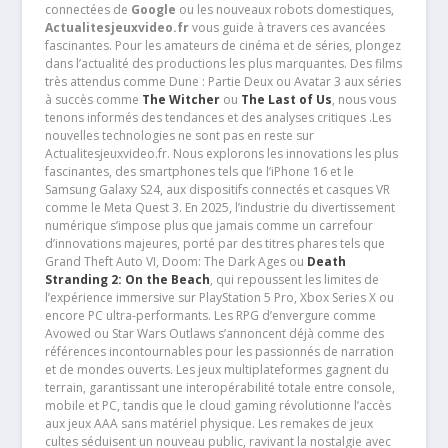
connectées de
Google
ou les nouveaux robots domestiques,
Actualitesjeuxvideo.fr
vous guide à travers ces avancées
fascinantes. Pour les amateurs de cinéma et de séries, plongez
dans l’actualité des productions les plus marquantes. Des films
très attendus comme Dune : Partie Deux ou Avatar 3 aux séries
à succès comme
The Witcher
ou
The Last of Us
, nous vous
tenons informés des tendances et des analyses critiques .Les
nouvelles technologies ne sont pas en reste sur
Actualitesjeuxvideo.fr. Nous explorons les innovations les plus
fascinantes, des smartphones tels que l’iPhone 16 et le
Samsung Galaxy S24, aux dispositifs connectés et casques VR
comme le Meta Quest 3. En 2025, l’industrie du divertissement
numérique s’impose plus que jamais comme un carrefour
d’innovations majeures, porté par des titres phares tels que
Grand Theft Auto VI, Doom: The Dark Ages ou
Death
Stranding 2: On the Beach
, qui repoussent les limites de
l’expérience immersive sur PlayStation 5 Pro, Xbox Series X ou
encore PC ultra-performants. Les RPG d’envergure comme
Avowed ou Star Wars Outlaws s’annoncent déjà comme des
références incontournables pour les passionnés de narration
et de mondes ouverts. Les jeux multiplateformes gagnent du
terrain, garantissant une interopérabilité totale entre console,
mobile et PC, tandis que le cloud gaming révolutionne l’accès
aux jeux AAA sans matériel physique. Les remakes de jeux
cultes séduisent un nouveau public, ravivant la nostalgie avec