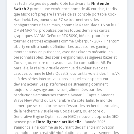
les technologies de pointe. Côté hardware, la
Nintendo
Switch 2
promet une expérience nomade 4K enrichie, tandis
que Microsoft prépare l’arrivée de sa console portable Xbox
Handheld. Les joueurs sur PC se tournent vers des
configurations clés en main, comme le Razer Blade 16 ou le HP
OMEN MAX 16, propulsés par les toutes dernières cartes
graphiques NVIDIA GeForce RTX 5090, idéales pour faire
tourner des titres exigeants comme Cyberpunk 2077: Phantom
Liberty en ultra haute définition. Les accessoires gaming
montent aussi en puissance, avec des claviers mécaniques
personnalisables, des souris ergonomiques signées Razer et
Corsair, ou encore des casques audio compatibles VR. En
parallèle, la réalité virtuelle continue d’évoluer avec des
casques comme le Meta Quest 3, ouvrant la voie à des films VR
et à des séries interactives dans lesquelles le spectateur
devient acteur. Les plateformes de streaming dominent
toujours le paysage audiovisuel, alimentées par des
productions ambitieuses comme Avatar 3, Captain America:
Brave New World ou La Chambre d’à côté. Enfin, le monde
numérique se transforme avec l’essor des recherches vocales,
de la recherche visuelle via Google Lens, ou encore du
Generative Engine Optimization (GEO), nouvelle approche SEO
pensée pour l’
intelligence artificielle
. L’année 2025
s’annonce ainsi comme un tournant décisif entre innovation
technologique, créativité vidéoludique et bouleversement des