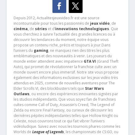
Depuis 2012, Actualitesjeuxvideo.fr est une source
incontournable pour tous les passionnés de
jeux vidéo
, de
cinéma
,
de
séries
et d’
innovations technologiques
. Que
vous cherchiez à suivre l’actualité des grandes licences ou à
découvrir les tendances du moment, notre équipe vous
propose un contenu riche, précis et toujours à jour.Dans
l’univers du
gaming
, ne manquez rien des titres les plus
emblématiques et des nouveautés à venir. Les joueurs du
monde entier attendent avec impatience
GTA VI
(Grand Theft
Auto), qui promet de révolutionner la franchise culte avec un
monde ouvert encore plus immersif. Notre site vous propose
également des informations exclusives sur les jeux vidéo très
attendus en 2025, comme de nouvelles aventures pour The
Elder Scrolls VI, des blockbusters tels que
Star Wars
Outlaws
, ou encore des expériences innovantes signées par
les studios indépendants. Que vous soyez fan de franchises
cultes comme Call of Duty, Assassin’s Creed, The Legend of
Zelda ou encore Final Fantasy, ou curieux de découvrir les
dernières pépites indépendantes telles que Hollow Knight ou
Celeste, nous couvrons tout ce qui fait vibrer l’univers
vidéoludique. Suivez avec nous les tournois phares comme les
Worlds de
League of Legends
, les championnats de
CS:GO
, ou