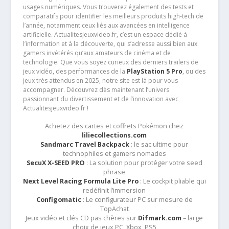
usages numériques. Vous trouverez également des tests et
comparatifs pour identifier les meilleurs produits high-tech de
l’année, notamment ceux liés aux avancées en intelligence
artificielle. Actualitesjeuxvideo.fr, c’est un espace dédié à
l’information et à la découverte, qui s’adresse aussi bien aux
gamers invétérés qu’aux amateurs de cinéma et de
technologie. Que vous soyez curieux des derniers trailers de
jeux vidéo, des performances de la
PlayStation 5 Pro
, ou des
jeux très attendus en 2025, notre site est là pour vous
accompagner. Découvrez dès maintenant l’univers
passionnant du divertissement et de l’innovation avec
Actualitesjeuxvideo.fr !
Achetez des cartes et coffrets Pokémon chez
liliecollections.com
Sandmarc Travel Backpack
: le sac ultime pour
technophiles et gamers nomades
SecuX X-SEED PRO
: La solution pour protéger votre seed
phrase
Next Level Racing Formula Lite Pro
: Le cockpit pliable qui
redéfinit l’immersion
Configomatic
: Le configurateur PC sur mesure de
TopAchat
Jeux vidéo et clés CD pas chères sur
Difmark.com
– large
choix de jeux PC, Xbox, PS5