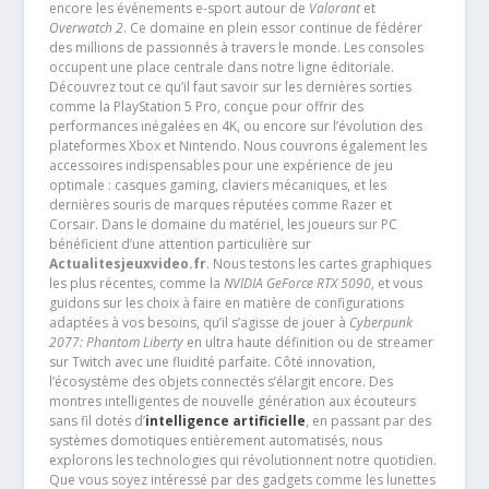
encore les événements e-sport autour de
Valorant
et
Overwatch 2
. Ce domaine en plein essor continue de fédérer
des millions de passionnés à travers le monde. Les consoles
occupent une place centrale dans notre ligne éditoriale.
Découvrez tout ce qu’il faut savoir sur les dernières sorties
comme la PlayStation 5 Pro, conçue pour offrir des
performances inégalées en 4K, ou encore sur l’évolution des
plateformes Xbox et Nintendo. Nous couvrons également les
accessoires indispensables pour une expérience de jeu
optimale : casques gaming, claviers mécaniques, et les
dernières souris de marques réputées comme Razer et
Corsair. Dans le domaine du matériel, les joueurs sur PC
bénéficient d’une attention particulière sur
Actualitesjeuxvideo.fr
. Nous testons les cartes graphiques
les plus récentes, comme la
NVIDIA GeForce RTX 5090
, et vous
guidons sur les choix à faire en matière de configurations
adaptées à vos besoins, qu’il s’agisse de jouer à
Cyberpunk
2077: Phantom Liberty
en ultra haute définition ou de streamer
sur Twitch avec une fluidité parfaite. Côté innovation,
l’écosystème des objets connectés s’élargit encore. Des
montres intelligentes de nouvelle génération aux écouteurs
sans fil dotés d’
intelligence artificielle
, en passant par des
systèmes domotiques entièrement automatisés, nous
explorons les technologies qui révolutionnent notre quotidien.
Que vous soyez intéressé par des gadgets comme les lunettes