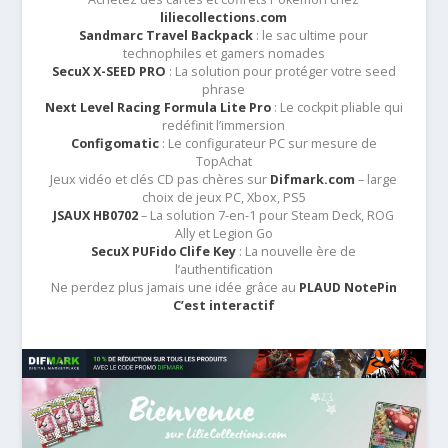
liliecollections.com
Sandmarc Travel Backpack
: le sac ultime pour
technophiles et gamers nomades
SecuX X-SEED PRO
: La solution pour protéger votre seed
phrase
Next Level Racing Formula Lite Pro
: Le cockpit pliable qui
redéfinit l’immersion
Configomatic
: Le configurateur PC sur mesure de
TopAchat
Jeux vidéo et clés CD pas chères sur
Difmark.com
– large
choix de jeux PC, Xbox, PS5
JSAUX HB0702
– La solution 7-en-1 pour Steam Deck, ROG
Ally et Legion Go
SecuX PUFido Clife Key
: La nouvelle ère de
l’authentification
Ne perdez plus jamais une idée grâce au
PLAUD NotePin
C’est interactif