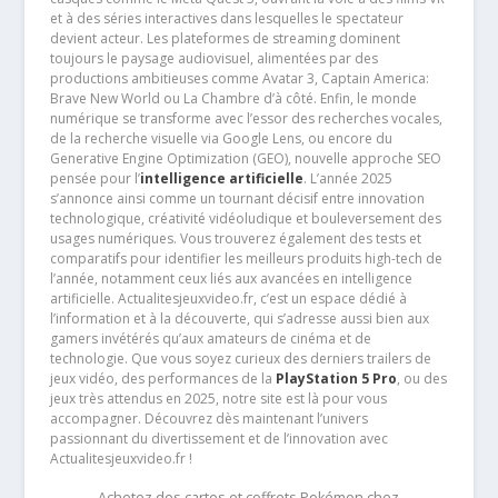
et à des séries interactives dans lesquelles le spectateur
devient acteur. Les plateformes de streaming dominent
toujours le paysage audiovisuel, alimentées par des
productions ambitieuses comme Avatar 3, Captain America:
Brave New World ou La Chambre d’à côté. Enfin, le monde
numérique se transforme avec l’essor des recherches vocales,
de la recherche visuelle via Google Lens, ou encore du
Generative Engine Optimization (GEO), nouvelle approche SEO
pensée pour l’
intelligence artificielle
. L’année 2025
s’annonce ainsi comme un tournant décisif entre innovation
technologique, créativité vidéoludique et bouleversement des
usages numériques. Vous trouverez également des tests et
comparatifs pour identifier les meilleurs produits high-tech de
l’année, notamment ceux liés aux avancées en intelligence
artificielle. Actualitesjeuxvideo.fr, c’est un espace dédié à
l’information et à la découverte, qui s’adresse aussi bien aux
gamers invétérés qu’aux amateurs de cinéma et de
technologie. Que vous soyez curieux des derniers trailers de
jeux vidéo, des performances de la
PlayStation 5 Pro
, ou des
jeux très attendus en 2025, notre site est là pour vous
accompagner. Découvrez dès maintenant l’univers
passionnant du divertissement et de l’innovation avec
Actualitesjeuxvideo.fr !
Achetez des cartes et coffrets Pokémon chez