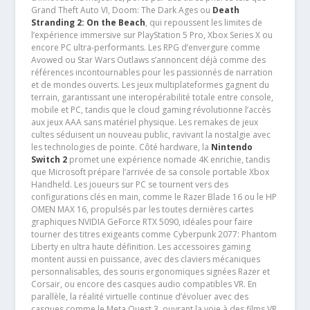
Grand Theft Auto VI, Doom: The Dark Ages ou
Death
Stranding 2: On the Beach
, qui repoussent les limites de
l’expérience immersive sur PlayStation 5 Pro, Xbox Series X ou
encore PC ultra-performants. Les RPG d’envergure comme
Avowed ou Star Wars Outlaws s’annoncent déjà comme des
références incontournables pour les passionnés de narration
et de mondes ouverts. Les jeux multiplateformes gagnent du
terrain, garantissant une interopérabilité totale entre console,
mobile et PC, tandis que le cloud gaming révolutionne l’accès
aux jeux AAA sans matériel physique. Les remakes de jeux
cultes séduisent un nouveau public, ravivant la nostalgie avec
les technologies de pointe. Côté hardware, la
Nintendo
Switch 2
promet une expérience nomade 4K enrichie, tandis
que Microsoft prépare l’arrivée de sa console portable Xbox
Handheld. Les joueurs sur PC se tournent vers des
configurations clés en main, comme le Razer Blade 16 ou le HP
OMEN MAX 16, propulsés par les toutes dernières cartes
graphiques NVIDIA GeForce RTX 5090, idéales pour faire
tourner des titres exigeants comme Cyberpunk 2077: Phantom
Liberty en ultra haute définition. Les accessoires gaming
montent aussi en puissance, avec des claviers mécaniques
personnalisables, des souris ergonomiques signées Razer et
Corsair, ou encore des casques audio compatibles VR. En
parallèle, la réalité virtuelle continue d’évoluer avec des
casques comme le Meta Quest 3, ouvrant la voie à des films VR