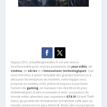
Depuis 2012, Actualitesjeuxvideo.fr est une source
incontournable pour tous les passionnés de
jeux vidéo
, de
cinéma
,
de
séries
et d’
innovations technologiques
. Que
vous cherchiez à suivre l’actualité des grandes licences ou à
découvrir les tendances du moment, notre équipe vous
propose un contenu riche, précis et toujours à jour.Dans
l’univers du
gaming
, ne manquez rien des titres les plus
emblématiques et des nouveautés à venir. Les joueurs du
monde entier attendent avec impatience
GTA VI
(Grand Theft
Auto), qui promet de révolutionner la franchise culte avec un
monde ouvert encore plus immersif. Notre site vous propose