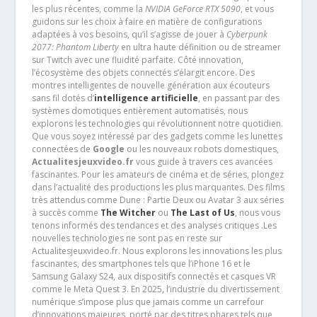
les plus récentes, comme la
NVIDIA GeForce RTX 5090
, et vous
guidons sur les choix à faire en matière de configurations
adaptées à vos besoins, qu’il s’agisse de jouer à
Cyberpunk
2077: Phantom Liberty
en ultra haute définition ou de streamer
sur Twitch avec une fluidité parfaite. Côté innovation,
l’écosystème des objets connectés s’élargit encore. Des
montres intelligentes de nouvelle génération aux écouteurs
sans fil dotés d’
intelligence artificielle
, en passant par des
systèmes domotiques entièrement automatisés, nous
explorons les technologies qui révolutionnent notre quotidien.
Que vous soyez intéressé par des gadgets comme les lunettes
connectées de
Google
ou les nouveaux robots domestiques,
Actualitesjeuxvideo.fr
vous guide à travers ces avancées
fascinantes. Pour les amateurs de cinéma et de séries, plongez
dans l’actualité des productions les plus marquantes. Des films
très attendus comme Dune : Partie Deux ou Avatar 3 aux séries
à succès comme
The Witcher
ou
The Last of Us
, nous vous
tenons informés des tendances et des analyses critiques .Les
nouvelles technologies ne sont pas en reste sur
Actualitesjeuxvideo.fr. Nous explorons les innovations les plus
fascinantes, des smartphones tels que l’iPhone 16 et le
Samsung Galaxy S24, aux dispositifs connectés et casques VR
comme le Meta Quest 3. En 2025, l’industrie du divertissement
numérique s’impose plus que jamais comme un carrefour
d’innovations majeures, porté par des titres phares tels que