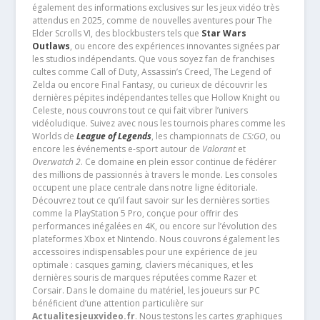
également des informations exclusives sur les jeux vidéo très
attendus en 2025, comme de nouvelles aventures pour The
Elder Scrolls VI, des blockbusters tels que
Star Wars
Outlaws
, ou encore des expériences innovantes signées par
les studios indépendants. Que vous soyez fan de franchises
cultes comme Call of Duty, Assassin’s Creed, The Legend of
Zelda ou encore Final Fantasy, ou curieux de découvrir les
dernières pépites indépendantes telles que Hollow Knight ou
Celeste, nous couvrons tout ce qui fait vibrer l’univers
vidéoludique. Suivez avec nous les tournois phares comme les
Worlds de
League of Legends
, les championnats de
CS:GO
, ou
encore les événements e-sport autour de
Valorant
et
Overwatch 2
. Ce domaine en plein essor continue de fédérer
des millions de passionnés à travers le monde. Les consoles
occupent une place centrale dans notre ligne éditoriale.
Découvrez tout ce qu’il faut savoir sur les dernières sorties
comme la PlayStation 5 Pro, conçue pour offrir des
performances inégalées en 4K, ou encore sur l’évolution des
plateformes Xbox et Nintendo. Nous couvrons également les
accessoires indispensables pour une expérience de jeu
optimale : casques gaming, claviers mécaniques, et les
dernières souris de marques réputées comme Razer et
Corsair. Dans le domaine du matériel, les joueurs sur PC
bénéficient d’une attention particulière sur
Actualitesjeuxvideo.fr
. Nous testons les cartes graphiques