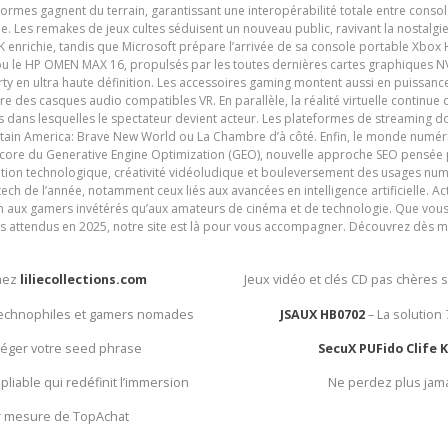
ormes gagnent du terrain, garantissant une interopérabilité totale entre consol
e. Les remakes de jeux cultes séduisent un nouveau public, ravivant la nostalgi
nrichie, tandis que Microsoft prépare l’arrivée de sa console portable Xbox H
ou le HP OMEN MAX 16, propulsés par les toutes dernières cartes graphiques NV
y en ultra haute définition. Les accessoires gaming montent aussi en puissanc
e des casques audio compatibles VR. En parallèle, la réalité virtuelle continu
ives dans lesquelles le spectateur devient acteur. Les plateformes de streaming 
ain America: Brave New World ou La Chambre d’à côté. Enfin, le monde numéri
encore du Generative Engine Optimization (GEO), nouvelle approche SEO pensée p
ation technologique, créativité vidéoludique et bouleversement des usages num
ech de l’année, notamment ceux liés aux avancées en intelligence artificielle. Ac
ien aux gamers invétérés qu’aux amateurs de cinéma et de technologie. Que vous 
rès attendus en 2025, notre site est là pour vous accompagner. Découvrez dès m
chez
liliecollections.com
Jeux vidéo et clés CD pas chères 
 technophiles et gamers nomades
JSAUX HB0702
– La solution
otéger votre seed phrase
SecuX PUFido Clife 
 pliable qui redéfinit l’immersion
Ne perdez plus jam
ur mesure de TopAchat