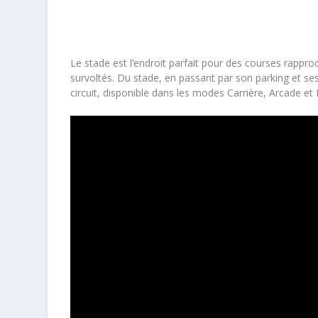
Le stade est l’endroit parfait pour des courses rappr
survoltés. Du stade, en passant par son parking et se
circuit, disponible dans les modes Carrière, Arcade et 