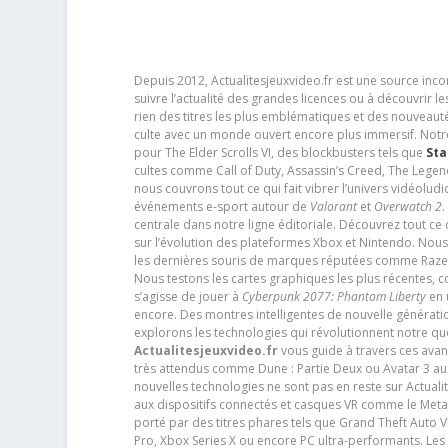
Depuis 2012, Actualitesjeuxvideo.fr est une source in
suivre l’actualité des grandes licences ou à découvrir 
rien des titres les plus emblématiques et des nouveaut
culte avec un monde ouvert encore plus immersif. Notr
pour The Elder Scrolls VI, des blockbusters tels que
Sta
cultes comme Call of Duty, Assassin’s Creed, The Legen
nous couvrons tout ce qui fait vibrer l’univers vidéol
événements e-sport autour de
Valorant
et
Overwatch 2
.
centrale dans notre ligne éditoriale. Découvrez tout ce
sur l’évolution des plateformes Xbox et Nintendo. Nou
les dernières souris de marques réputées comme Razer e
Nous testons les cartes graphiques les plus récentes,
s’agisse de jouer à
Cyberpunk 2077: Phantom Liberty
en u
encore. Des montres intelligentes de nouvelle génératio
explorons les technologies qui révolutionnent notre q
Actualitesjeuxvideo.fr
vous guide à travers ces avan
très attendus comme Dune : Partie Deux ou Avatar 3 a
nouvelles technologies ne sont pas en reste sur Actuali
aux dispositifs connectés et casques VR comme le Meta
porté par des titres phares tels que Grand Theft Auto
Pro, Xbox Series X ou encore PC ultra-performants. L