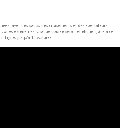
ochées, avec des sauts, des croisements et des spectateurs
s zones extérieures, chaque course sera frénétique grâce à ce
En Ligne, jusqu’à 12 voitures.