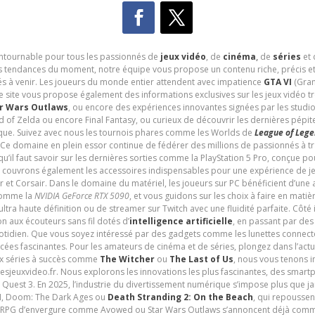
contournable pour tous les passionnés de
jeux vidéo
, de
cinéma
,
de
séries
et 
les tendances du moment, notre équipe vous propose un contenu riche, précis et
és à venir. Les joueurs du monde entier attendent avec impatience
GTA VI
(Gran
e site vous propose également des informations exclusives sur les jeux vidéo 
r Wars Outlaws
, ou encore des expériences innovantes signées par les studi
d of Zelda ou encore Final Fantasy, ou curieux de découvrir les dernières pépit
udique. Suivez avec nous les tournois phares comme les Worlds de
League of Leg
 Ce domaine en plein essor continue de fédérer des millions de passionnés à 
 qu’il faut savoir sur les dernières sorties comme la PlayStation 5 Pro, conçue 
s couvrons également les accessoires indispensables pour une expérience de je
t Corsair. Dans le domaine du matériel, les joueurs sur PC bénéficient d’une a
 comme la
NVIDIA GeForce RTX 5090
, et vous guidons sur les choix à faire en mati
ltra haute définition ou de streamer sur Twitch avec une fluidité parfaite. Côté
n aux écouteurs sans fil dotés d’
intelligence artificielle
, en passant par de
uotidien. Que vous soyez intéressé par des gadgets comme les lunettes connec
cées fascinantes. Pour les amateurs de cinéma et de séries, plongez dans l’actu
ux séries à succès comme
The Witcher
ou
The Last of Us
, nous vous tenons i
tesjeuxvideo.fr. Nous explorons les innovations les plus fascinantes, des smart
 Quest 3. En 2025, l’industrie du divertissement numérique s’impose plus que 
 VI, Doom: The Dark Ages ou
Death Stranding 2: On the Beach
, qui repoussen
es RPG d’envergure comme Avowed ou Star Wars Outlaws s’annoncent déjà comm