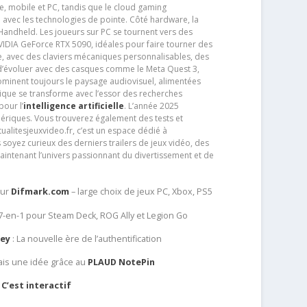
e, mobile et PC, tandis que le cloud gaming
e avec les technologies de pointe. Côté hardware, la
andheld. Les joueurs sur PC se tournent vers des
IDIA GeForce RTX 5090, idéales pour faire tourner des
e, avec des claviers mécaniques personnalisables, des
e d’évoluer avec des casques comme le Meta Quest 3,
dominent toujours le paysage audiovisuel, alimentées
que se transforme avec l’essor des recherches
our l’
intelligence artificielle
. L’année 2025
ériques. Vous trouverez également des tests et
tualitesjeuxvideo.fr, c’est un espace dédié à
soyez curieux des derniers trailers de jeux vidéo, des
aintenant l’univers passionnant du divertissement et de
sur
Difmark.com
– large choix de jeux PC, Xbox, PS5
 7-en-1 pour Steam Deck, ROG Ally et Legion Go
Key
: La nouvelle ère de l’authentification
ais une idée grâce au
PLAUD NotePin
C’est interactif