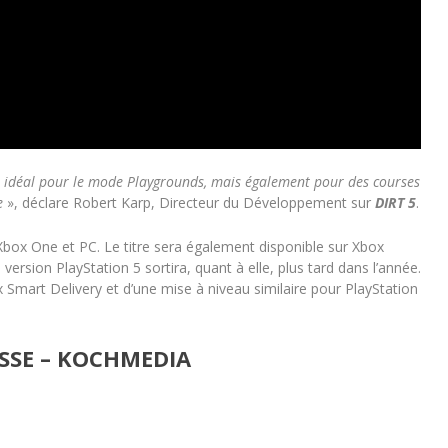
it idéal pour le mode Playgrounds, mais également pour des courses
te
», déclare Robert Karp, Directeur du Développement sur
DIRT 5
.
 Xbox One et PC. Le titre sera également disponible sur Xbox
a version PlayStation 5 sortira, quant à elle, plus tard dans l’année.
 Smart Delivery et d’une mise à niveau similaire pour PlayStation
SSE – KOCHMEDIA