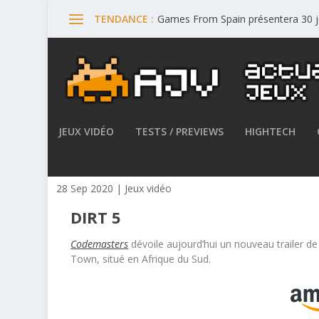
Games From Spain présentera 30 
TENDANCE :
JEUX VIDÉO
TESTS / PREVIEWS
HIGHTECH
DIRT 5 – Le stade de Cape To
28 Sep 2020
|
Jeux vidéo
DIRT 5
Codemasters
dévoile aujourd’hui un nouveau trailer 
Town, situé en Afrique du Sud.