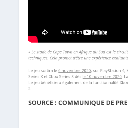
«
Le stade de Cape Town en Afrique du Sud est le circu
techniques. Cela promet d’être une expérience exaltan
Le jeu sortira le
6 novembre 2020
, sur PlayStation 4,
Series X et Xbox Series S dès
le 10 novembre 2020
. L
Le jeu bénéficiera également de la fonctionnalité Xbox
5.
SOURCE : COMMUNIQUE DE PRE