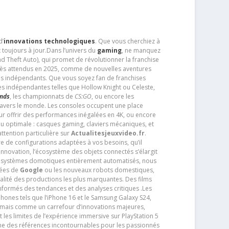
d’
innovations technologiques
. Que vous cherchiez à
 toujours à jour.Dans l’univers du
gaming
, ne manquez
d Theft Auto), qui promet de révolutionner la franchise
très attendus en 2025, comme de nouvelles aventures
os indépendants. Que vous soyez fan de franchises
es indépendantes telles que Hollow Knight ou Celeste,
ends
, les championnats de
CS:GO
, ou encore les
travers le monde. Les consoles occupent une place
pour offrir des performances inégalées en 4K, ou encore
u optimale : casques gaming, claviers mécaniques, et
ttention particulière sur
Actualitesjeuxvideo.fr
.
ère de configurations adaptées à vos besoins, qu’il
 innovation, l’écosystème des objets connectés s’élargit
s systèmes domotiques entièrement automatisés, nous
tées de
Google
ou les nouveaux robots domestiques,
alité des productions les plus marquantes. Des films
nformés des tendances et des analyses critiques .Les
phones tels que l’iPhone 16 et le Samsung Galaxy S24,
jamais comme un carrefour d’innovations majeures,
t les limites de l’expérience immersive sur PlayStation 5
e des références incontournables pour les passionnés