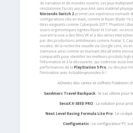
de narration et de mondes ouverts. Les jeux multiplatef
révolutionne l’accès aux jeux AAA sans matériel physiqu
Nintendo Switch 2
promet une expérience nomade 4K e
configurations clés en main, comme le Razer Blade 16 
titres exigeants comme Cyberpunk 2077: Phantom Libert
souris ergonomiques signées Razer et Corsair, ou encor
ouvrant la voie à des films VR et à des séries interact
par des productions ambitieuses comme Avatar 3, Capt
vocales, de la recherche visuelle via Google Lens, ou 
s’annonce ainsi comme un tournant décisif entre innov
comparatifs pour identifier les meilleurs produits high-t
l’information et à la découverte, qui s’adresse aussi b
performances de la
PlayStation 5 Pro
, ou des jeux t
l’innovation avec Actualitesjeuxvideo.fr !
Achetez des cartes et coffrets Pokémon 
Sandmarc Travel Backpack
: le sac ultime pour
SecuX X-SEED PRO
: La solution pour pr
Next Level Racing Formula Lite Pro
: Le cockpit
Configomatic
: Le configurateur PC s