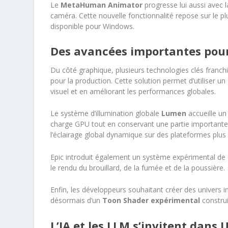
Le
MetaHuman Animator
progresse lui aussi avec l
caméra. Cette nouvelle fonctionnalité repose sur le
disponible pour Windows.
Des avancées importantes pour
Du côté graphique, plusieurs technologies clés franc
pour la production. Cette solution permet d’utiliser 
visuel et en améliorant les performances globales.
Le système d’illumination globale
Lumen
accueille u
charge GPU tout en conservant une partie importante de
l’éclairage global dynamique sur des plateformes plus 
Epic introduit également un système expérimental de di
le rendu du brouillard, de la fumée et de la poussière.
Enfin, les développeurs souhaitant créer des univers 
désormais d’un
Toon Shader expérimental
construi
L’IA et les LLM s’invitent dans
U