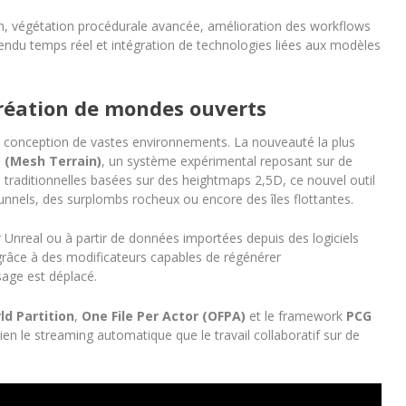
in, végétation procédurale avancée, amélioration des workflows
ndu temps réel et intégration de technologies liées aux modèles
création de mondes ouverts
a conception de vastes environnements. La nouveauté la plus
é (Mesh Terrain)
, un système expérimental reposant sur de
traditionnelles basées sur des heightmaps 2,5D, ce nouvel outil
nels, des surplombs rocheux ou encore des îles flottantes.
r Unreal ou à partir de données importées depuis des logiciels
 grâce à des modificateurs capables de régénérer
sage est déplacé.
ld Partition
,
One File Per Actor (OFPA)
et le framework
PCG
 bien le streaming automatique que le travail collaboratif sur de