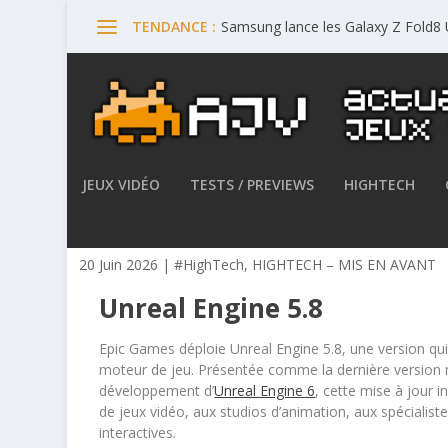
Samsung lance les Galaxy Z Fold8 U
TENDANCE :
JEUX VIDÉO
TESTS / PREVIEWS
HIGHTECH
Epic Games déploie Unreal E
20 Juin 2026
|
#HighTech
,
HIGHTECH – MIS EN AVANT
Unreal Engine 5.8
Epic Games déploie Unreal Engine 5.8, une version qu
moteur de jeu. Présentée comme la dernière version 
développement d’
Unreal Engine 6
, cette mise à jour 
de jeux vidéo, aux studios d’animation, aux spécialist
interactives.