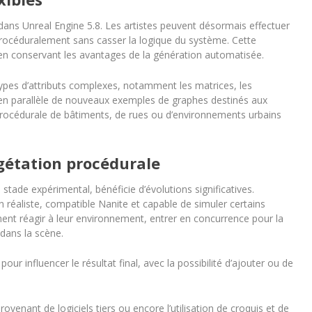
ns Unreal Engine 5.8. Les artistes peuvent désormais effectuer
rocéduralement sans casser la logique du système. Cette
 en conservant les avantages de la génération automatisée.
es d’attributs complexes, notamment les matrices, les
it en parallèle de nouveaux exemples de graphes destinés aux
 procédurale de bâtiments, de rues ou d’environnements urbains
gétation procédurale
stade expérimental, bénéficie d’évolutions significatives.
on réaliste, compatible Nanite et capable de simuler certains
t réagir à leur environnement, entrer en concurrence pour la
dans la scène.
our influencer le résultat final, avec la possibilité d’ajouter ou de
ovenant de logiciels tiers ou encore l’utilisation de croquis et de