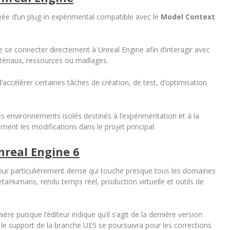
ivée d’un plug-in expérimental compatible avec le
Model Context
 se connecter directement à Unreal Engine afin d’interagir avec
atériaux, ressources ou maillages.
ccélérer certaines tâches de création, de test, d’optimisation
es environnements isolés destinés à l’expérimentation et à la
ement les modifications dans le projet principal.
nreal Engine 6
jour particulièrement dense qui touche presque tous les domaines
taHumans, rendu temps réel, production virtuelle et outils de
 puisque l’éditeur indique qu’il s’agit de la dernière version
le support de la branche UE5 se poursuivra pour les corrections