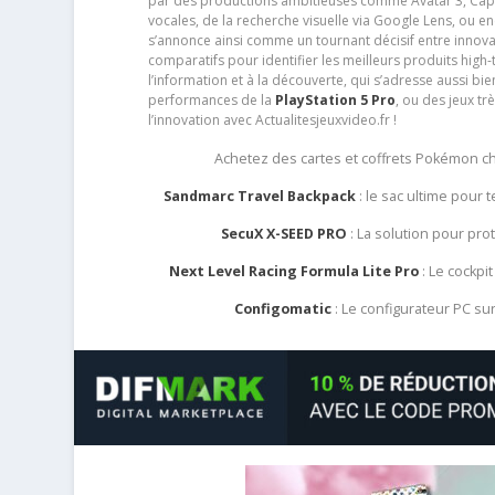
par des productions ambitieuses comme Avatar 3, Capt
vocales, de la recherche visuelle via Google Lens, ou 
s’annonce ainsi comme un tournant décisif entre innov
comparatifs pour identifier les meilleurs produits high-t
l’information et à la découverte, qui s’adresse aussi b
performances de la
PlayStation 5 Pro
, ou des jeux t
l’innovation avec Actualitesjeuxvideo.fr !
Achetez des cartes et coffrets Pokémon 
Sandmarc Travel Backpack
: le sac ultime pour
SecuX X-SEED PRO
: La solution pour pr
Next Level Racing Formula Lite Pro
: Le cockpit
Configomatic
: Le configurateur PC s