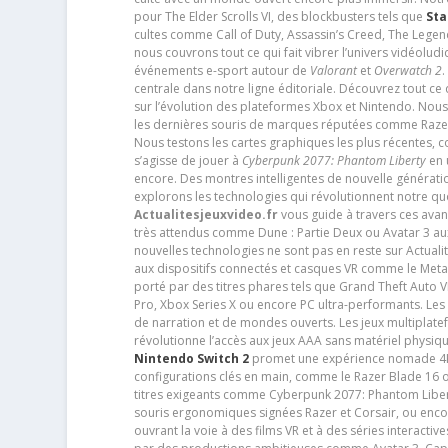
pour The Elder Scrolls VI, des blockbusters tels que
Sta
cultes comme Call of Duty, Assassin’s Creed, The Legen
nous couvrons tout ce qui fait vibrer l’univers vidéol
événements e-sport autour de
Valorant
et
Overwatch 2
.
centrale dans notre ligne éditoriale. Découvrez tout ce
sur l’évolution des plateformes Xbox et Nintendo. Nou
les dernières souris de marques réputées comme Razer e
Nous testons les cartes graphiques les plus récentes,
s’agisse de jouer à
Cyberpunk 2077: Phantom Liberty
en u
encore. Des montres intelligentes de nouvelle génératio
explorons les technologies qui révolutionnent notre q
Actualitesjeuxvideo.fr
vous guide à travers ces avan
très attendus comme Dune : Partie Deux ou Avatar 3 a
nouvelles technologies ne sont pas en reste sur Actuali
aux dispositifs connectés et casques VR comme le Meta
porté par des titres phares tels que Grand Theft Auto
Pro, Xbox Series X ou encore PC ultra-performants. L
de narration et de mondes ouverts. Les jeux multiplatef
révolutionne l’accès aux jeux AAA sans matériel physiqu
Nintendo Switch 2
promet une expérience nomade 4K e
configurations clés en main, comme le Razer Blade 16 
titres exigeants comme Cyberpunk 2077: Phantom Libert
souris ergonomiques signées Razer et Corsair, ou encor
ouvrant la voie à des films VR et à des séries interact