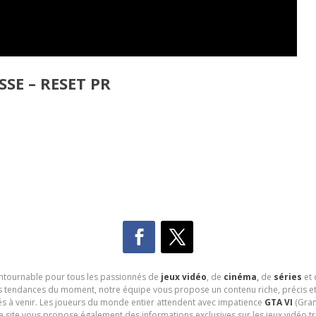
SE – RESET PR
contournable pour tous les passionnés de
jeux vidéo
, de
cinéma
,
de
séries
et 
les tendances du moment, notre équipe vous propose un contenu riche, précis et
és à venir. Les joueurs du monde entier attendent avec impatience
GTA VI
(Gran
e site vous propose également des informations exclusives sur les jeux vidéo 