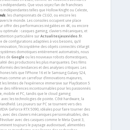
os indépendants. Que vous soyez fan de franchises
es indépendantes telles que Hollow Knight ou Celeste,
ends
, les championnats de
CS:GO
, ou encore les
travers le monde. Les consoles occupent une place
pour offrir des performances inégalées en 4K, ou encore
u optimale : casques gaming, claviers mécaniques, et
ttention particulière sur
Actualitesjeuxvideo.fr
.
ère de configurations adaptées à vos besoins, qu’il
 innovation, l’écosystème des objets connectés s’élargit
s systèmes domotiques entièrement automatisés, nous
tées de
Google
ou les nouveaux robots domestiques,
alité des productions les plus marquantes. Des films
nformés des tendances et des analyses critiques .Les
phones tels que l’iPhone 16 et le Samsung Galaxy S24,
jamais comme un carrefour d’innovations majeures,
t les limites de l’expérience immersive sur PlayStation 5
e des références incontournables pour les passionnés
e, mobile et PC, tandis que le cloud gaming
e avec les technologies de pointe. Côté hardware, la
andheld. Les joueurs sur PC se tournent vers des
IDIA GeForce RTX 5090, idéales pour faire tourner des
e, avec des claviers mécaniques personnalisables, des
e d’évoluer avec des casques comme le Meta Quest 3,
dominent toujours le paysage audiovisuel, alimentées