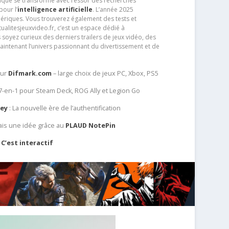
que se transforme avec l’essor des recherches
our l’
intelligence artificielle
. L’année 2025
ériques. Vous trouverez également des tests et
tualitesjeuxvideo.fr, c’est un espace dédié à
soyez curieux des derniers trailers de jeux vidéo, des
aintenant l’univers passionnant du divertissement et de
sur
Difmark.com
– large choix de jeux PC, Xbox, PS5
 7-en-1 pour Steam Deck, ROG Ally et Legion Go
Key
: La nouvelle ère de l’authentification
ais une idée grâce au
PLAUD NotePin
C’est interactif