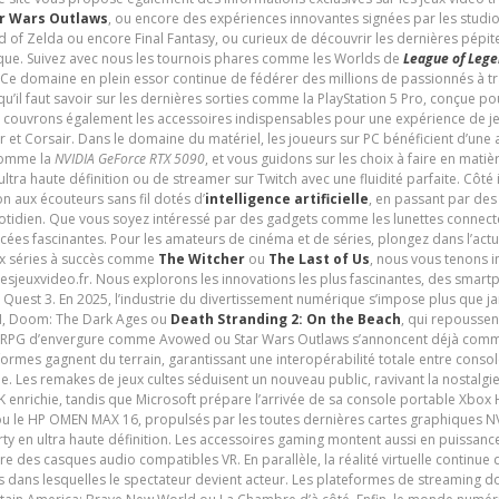
r Wars Outlaws
, ou encore des expériences innovantes signées par les studi
d of Zelda ou encore Final Fantasy, ou curieux de découvrir les dernières pépit
udique. Suivez avec nous les tournois phares comme les Worlds de
League of Leg
 Ce domaine en plein essor continue de fédérer des millions de passionnés à 
 qu’il faut savoir sur les dernières sorties comme la PlayStation 5 Pro, conçue 
s couvrons également les accessoires indispensables pour une expérience de je
t Corsair. Dans le domaine du matériel, les joueurs sur PC bénéficient d’une a
 comme la
NVIDIA GeForce RTX 5090
, et vous guidons sur les choix à faire en mati
ltra haute définition ou de streamer sur Twitch avec une fluidité parfaite. Côté
n aux écouteurs sans fil dotés d’
intelligence artificielle
, en passant par de
uotidien. Que vous soyez intéressé par des gadgets comme les lunettes connec
cées fascinantes. Pour les amateurs de cinéma et de séries, plongez dans l’actu
ux séries à succès comme
The Witcher
ou
The Last of Us
, nous vous tenons i
tesjeuxvideo.fr. Nous explorons les innovations les plus fascinantes, des smart
 Quest 3. En 2025, l’industrie du divertissement numérique s’impose plus que 
 VI, Doom: The Dark Ages ou
Death Stranding 2: On the Beach
, qui repoussen
es RPG d’envergure comme Avowed ou Star Wars Outlaws s’annoncent déjà comm
ormes gagnent du terrain, garantissant une interopérabilité totale entre consol
e. Les remakes de jeux cultes séduisent un nouveau public, ravivant la nostalgi
nrichie, tandis que Microsoft prépare l’arrivée de sa console portable Xbox H
ou le HP OMEN MAX 16, propulsés par les toutes dernières cartes graphiques NV
y en ultra haute définition. Les accessoires gaming montent aussi en puissanc
e des casques audio compatibles VR. En parallèle, la réalité virtuelle continu
ives dans lesquelles le spectateur devient acteur. Les plateformes de streaming 