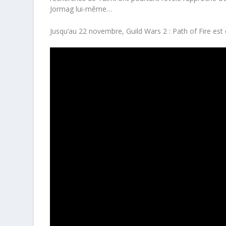
Jormag lui-même…
Jusqu’au 22 novembre, Guild Wars 2 : Path of Fire es