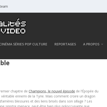
 Steam
CINÉMA SÉRIES POP CULTURE
REPORTAGES
A PROPOS
hapitre du cinquième épisode de
ible
remier chapitre de
Champions, le nouvel épisode
de l’Épopée du
 le véritable ennemi de la Tyrie. Mais comment croire un dragon
d’amères blessures et des liens brisés dans son sillage ? Les
’une sinistre menace, peut-être bien plus préoccupante que