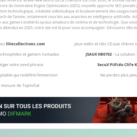
ain America: Brave New World ou La Chambre d’à côté. Enfin, le monde numéri
encore du Generative Engine Optimization (GEO), nouvelle approche SEO pensée p
ation technologique, créativité vidéoludique et bouleversement des usages num
ech de l’année, notamment ceux liés aux avancées en intelligence artificielle. Ac
ien aux gamers invétérés qu’aux amateurs de cinéma et de technologie. Que vous 
rès attendus en 2025, notre site est là pour vous accompagner. Découvrez dès m
chez
liliecollections.com
Jeux vidéo et clés CD pas chères 
 technophiles et gamers nomades
JSAUX HB0702
– La solution
otéger votre seed phrase
SecuX PUFido Clife 
 pliable qui redéfinit l’immersion
Ne perdez plus jam
ur mesure de TopAchat