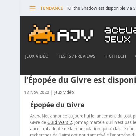
Kill the Shadow est disponible via
TENDANCE :
JEUX VIDÉO
TESTS / PREVIEWS
HIGHTECH
Guild Wars 2 – Le premier c
l’Épopée du Givre est dispon
18 Nov 2020
|
Jeux vidéo
Épopée du Givre
ArenaNet annonce aujourd’hui le lancement du tout p
Givre de
Guild Wars 2
. Jormag martèle qu’il n’est pas
ancestral adepte de la manipulation qui n’a laissé que 
recherches de Taimi ont pourtant révélé l’approche d