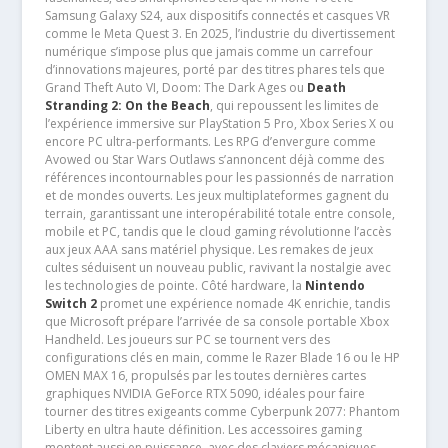
Samsung Galaxy S24, aux dispositifs connectés et casques VR
comme le Meta Quest 3. En 2025, l’industrie du divertissement
numérique s’impose plus que jamais comme un carrefour
d’innovations majeures, porté par des titres phares tels que
Grand Theft Auto VI, Doom: The Dark Ages ou
Death
Stranding 2: On the Beach
, qui repoussent les limites de
l’expérience immersive sur PlayStation 5 Pro, Xbox Series X ou
encore PC ultra-performants. Les RPG d’envergure comme
Avowed ou Star Wars Outlaws s’annoncent déjà comme des
références incontournables pour les passionnés de narration
et de mondes ouverts. Les jeux multiplateformes gagnent du
terrain, garantissant une interopérabilité totale entre console,
mobile et PC, tandis que le cloud gaming révolutionne l’accès
aux jeux AAA sans matériel physique. Les remakes de jeux
cultes séduisent un nouveau public, ravivant la nostalgie avec
les technologies de pointe. Côté hardware, la
Nintendo
Switch 2
promet une expérience nomade 4K enrichie, tandis
que Microsoft prépare l’arrivée de sa console portable Xbox
Handheld. Les joueurs sur PC se tournent vers des
configurations clés en main, comme le Razer Blade 16 ou le HP
OMEN MAX 16, propulsés par les toutes dernières cartes
graphiques NVIDIA GeForce RTX 5090, idéales pour faire
tourner des titres exigeants comme Cyberpunk 2077: Phantom
Liberty en ultra haute définition. Les accessoires gaming
montent aussi en puissance, avec des claviers mécaniques