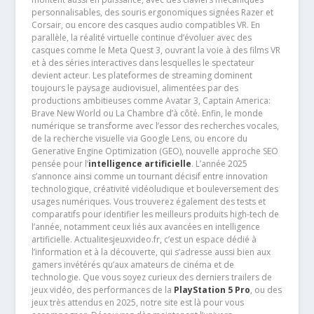
personnalisables, des souris ergonomiques signées Razer et
Corsair, ou encore des casques audio compatibles VR. En
parallèle, la réalité virtuelle continue d’évoluer avec des
casques comme le Meta Quest 3, ouvrant la voie à des films VR
et à des séries interactives dans lesquelles le spectateur
devient acteur. Les plateformes de streaming dominent
toujours le paysage audiovisuel, alimentées par des
productions ambitieuses comme Avatar 3, Captain America:
Brave New World ou La Chambre d’à côté. Enfin, le monde
numérique se transforme avec l’essor des recherches vocales,
de la recherche visuelle via Google Lens, ou encore du
Generative Engine Optimization (GEO), nouvelle approche SEO
pensée pour l’
intelligence artificielle
. L’année 2025
s’annonce ainsi comme un tournant décisif entre innovation
technologique, créativité vidéoludique et bouleversement des
usages numériques. Vous trouverez également des tests et
comparatifs pour identifier les meilleurs produits high-tech de
l’année, notamment ceux liés aux avancées en intelligence
artificielle. Actualitesjeuxvideo.fr, c’est un espace dédié à
l’information et à la découverte, qui s’adresse aussi bien aux
gamers invétérés qu’aux amateurs de cinéma et de
technologie. Que vous soyez curieux des derniers trailers de
jeux vidéo, des performances de la
PlayStation 5 Pro
, ou des
jeux très attendus en 2025, notre site est là pour vous