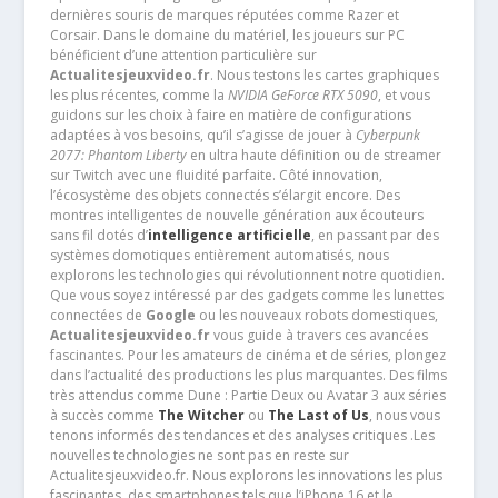
dernières souris de marques réputées comme Razer et
Corsair. Dans le domaine du matériel, les joueurs sur PC
bénéficient d’une attention particulière sur
Actualitesjeuxvideo.fr
. Nous testons les cartes graphiques
les plus récentes, comme la
NVIDIA GeForce RTX 5090
, et vous
guidons sur les choix à faire en matière de configurations
adaptées à vos besoins, qu’il s’agisse de jouer à
Cyberpunk
2077: Phantom Liberty
en ultra haute définition ou de streamer
sur Twitch avec une fluidité parfaite. Côté innovation,
l’écosystème des objets connectés s’élargit encore. Des
montres intelligentes de nouvelle génération aux écouteurs
sans fil dotés d’
intelligence artificielle
, en passant par des
systèmes domotiques entièrement automatisés, nous
explorons les technologies qui révolutionnent notre quotidien.
Que vous soyez intéressé par des gadgets comme les lunettes
connectées de
Google
ou les nouveaux robots domestiques,
Actualitesjeuxvideo.fr
vous guide à travers ces avancées
fascinantes. Pour les amateurs de cinéma et de séries, plongez
dans l’actualité des productions les plus marquantes. Des films
très attendus comme Dune : Partie Deux ou Avatar 3 aux séries
à succès comme
The Witcher
ou
The Last of Us
, nous vous
tenons informés des tendances et des analyses critiques .Les
nouvelles technologies ne sont pas en reste sur
Actualitesjeuxvideo.fr. Nous explorons les innovations les plus
fascinantes, des smartphones tels que l’iPhone 16 et le