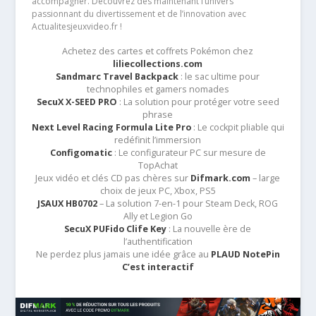
accompagner. Découvrez dès maintenant l’univers
passionnant du divertissement et de l’innovation avec
Actualitesjeuxvideo.fr !
Achetez des cartes et coffrets Pokémon chez
liliecollections.com
Sandmarc Travel Backpack
: le sac ultime pour
technophiles et gamers nomades
SecuX X-SEED PRO
: La solution pour protéger votre seed
phrase
Next Level Racing Formula Lite Pro
: Le cockpit pliable qui
redéfinit l’immersion
Configomatic
: Le configurateur PC sur mesure de
TopAchat
Jeux vidéo et clés CD pas chères sur
Difmark.com
– large
choix de jeux PC, Xbox, PS5
JSAUX HB0702
– La solution 7-en-1 pour Steam Deck, ROG
Ally et Legion Go
SecuX PUFido Clife Key
: La nouvelle ère de
l’authentification
Ne perdez plus jamais une idée grâce au
PLAUD NotePin
C’est interactif