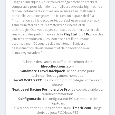
usages numériques. Vous trouverez également des tests et
comparatifs pour identifier les meilleurs produits high-tech de
l’année, notamment ceux liés aux avancées en intelligence
artificielle. Actualitesjeuxvideo.fr, c’est un espace dédié à
l’information et à la découverte, qui s’adresse aussi bien aux
gamers invétérés qu’aux amateurs de cinéma et de
technologie. Que vous soyez curieux des derniers trailers de
jeux vidéo, des performances de la
PlayStation 5 Pro
, ou des
jeux très attendus en 2025, notre site est là pour vous
accompagner. Découvrez dès maintenant l’univers
passionnant du divertissement et de l’innovation avec
Actualitesjeuxvideo.fr !
Achetez des cartes et coffrets Pokémon chez
liliecollections.com
Sandmarc Travel Backpack
: le sac ultime pour
technophiles et gamers nomades
SecuX X-SEED PRO
: La solution pour protéger votre seed
phrase
Next Level Racing Formula Lite Pro
: Le cockpit pliable qui
redéfinit l’immersion
Configomatic
: Le configurateur PC sur mesure de
TopAchat
Jeux vidéo et clés CD pas chères sur
Difmark.com
– large
choix de jeux PC, Xbox, PS5