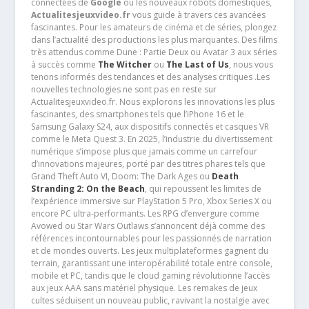
connectées de
Google
ou les nouveaux robots domestiques,
Actualitesjeuxvideo.fr
vous guide à travers ces avancées
fascinantes. Pour les amateurs de cinéma et de séries, plongez
dans l’actualité des productions les plus marquantes. Des films
très attendus comme Dune : Partie Deux ou Avatar 3 aux séries
à succès comme
The Witcher
ou
The Last of Us
, nous vous
tenons informés des tendances et des analyses critiques .Les
nouvelles technologies ne sont pas en reste sur
Actualitesjeuxvideo.fr. Nous explorons les innovations les plus
fascinantes, des smartphones tels que l’iPhone 16 et le
Samsung Galaxy S24, aux dispositifs connectés et casques VR
comme le Meta Quest 3. En 2025, l’industrie du divertissement
numérique s’impose plus que jamais comme un carrefour
d’innovations majeures, porté par des titres phares tels que
Grand Theft Auto VI, Doom: The Dark Ages ou
Death
Stranding 2: On the Beach
, qui repoussent les limites de
l’expérience immersive sur PlayStation 5 Pro, Xbox Series X ou
encore PC ultra-performants. Les RPG d’envergure comme
Avowed ou Star Wars Outlaws s’annoncent déjà comme des
références incontournables pour les passionnés de narration
et de mondes ouverts. Les jeux multiplateformes gagnent du
terrain, garantissant une interopérabilité totale entre console,
mobile et PC, tandis que le cloud gaming révolutionne l’accès
aux jeux AAA sans matériel physique. Les remakes de jeux
cultes séduisent un nouveau public, ravivant la nostalgie avec