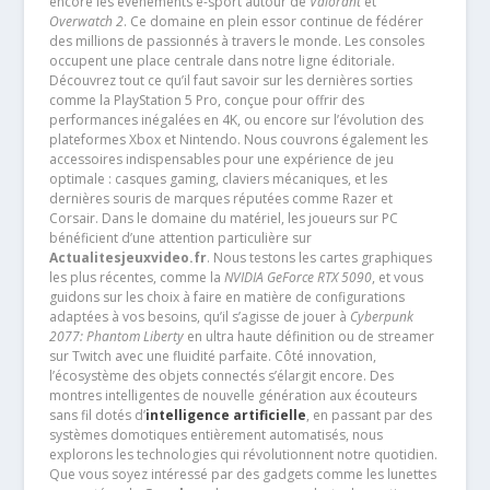
encore les événements e-sport autour de
Valorant
et
Overwatch 2
. Ce domaine en plein essor continue de fédérer
des millions de passionnés à travers le monde. Les consoles
occupent une place centrale dans notre ligne éditoriale.
Découvrez tout ce qu’il faut savoir sur les dernières sorties
comme la PlayStation 5 Pro, conçue pour offrir des
performances inégalées en 4K, ou encore sur l’évolution des
plateformes Xbox et Nintendo. Nous couvrons également les
accessoires indispensables pour une expérience de jeu
optimale : casques gaming, claviers mécaniques, et les
dernières souris de marques réputées comme Razer et
Corsair. Dans le domaine du matériel, les joueurs sur PC
bénéficient d’une attention particulière sur
Actualitesjeuxvideo.fr
. Nous testons les cartes graphiques
les plus récentes, comme la
NVIDIA GeForce RTX 5090
, et vous
guidons sur les choix à faire en matière de configurations
adaptées à vos besoins, qu’il s’agisse de jouer à
Cyberpunk
2077: Phantom Liberty
en ultra haute définition ou de streamer
sur Twitch avec une fluidité parfaite. Côté innovation,
l’écosystème des objets connectés s’élargit encore. Des
montres intelligentes de nouvelle génération aux écouteurs
sans fil dotés d’
intelligence artificielle
, en passant par des
systèmes domotiques entièrement automatisés, nous
explorons les technologies qui révolutionnent notre quotidien.
Que vous soyez intéressé par des gadgets comme les lunettes