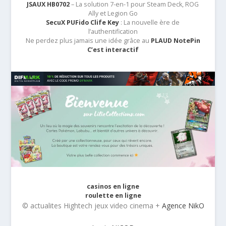
JSAUX HB0702
– La solution 7-en-1 pour Steam Deck, ROG
Ally et Legion Go
SecuX PUFido Clife Key
: La nouvelle ère de
l’authentification
Ne perdez plus jamais une idée grâce au
PLAUD NotePin
C’est interactif
casinos en ligne
roulette en ligne
© actualites Hightech jeux video cinema +
Agence NikO