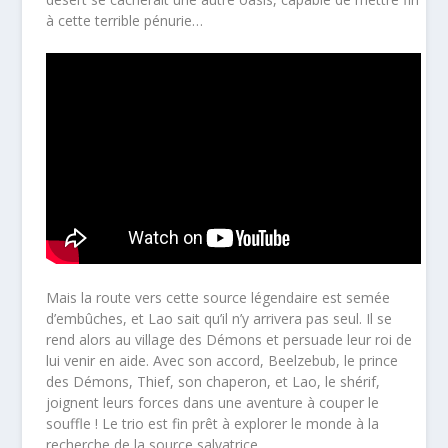
à cette terrible pénurie…
Mais la route vers cette source légendaire est semée
d’embûches, et Lao sait qu’il n’y arrivera pas seul. Il se
rend alors au village des Démons et persuade leur roi de
lui venir en aide. Avec son accord, Beelzebub, le prince
des Démons, Thief, son chaperon, et Lao, le shérif,
joignent leurs forces dans une aventure à couper le
souffle ! Le trio est fin prêt à explorer le monde à la
recherche de la source salvatrice.