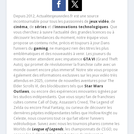
Depuis 2012, Actualitesjeuxvideo.fr est une source
incontournable pour tous les passionnés de
jeux vidéo
, de
cinéma
,
de
séries
et d’
innovations technologiques
. Que
vous cherchiez à suivre l’actualité des grandes licences ou à
découvrir les tendances du moment, notre équipe vous
propose un contenu riche, précis et toujours à jour.Dans
l’univers du
gaming
, ne manquez rien des titres les plus
emblématiques et des nouveautés à venir. Les joueurs du
monde entier attendent avec impatience
GTA VI
(Grand Theft
Auto), qui promet de révolutionner la franchise culte avec un
monde ouvert encore plus immersif. Notre site vous propose
également des informations exclusives sur les jeux vidéo très
attendus en 2025, comme de nouvelles aventures pour The
Elder Scrolls VI, des blockbusters tels que
Star Wars
Outlaws
, ou encore des expériences innovantes signées par
les studios indépendants. Que vous soyez fan de franchises
cultes comme Call of Duty, Assassin’s Creed, The Legend of
Zelda ou encore Final Fantasy, ou curieux de découvrir les
dernières pépites indépendantes telles que Hollow Knight ou
Celeste, nous couvrons tout ce qui fait vibrer l’univers
vidéoludique. Suivez avec nous les tournois phares comme les
Worlds de
League of Legends
, les championnats de
CS:GO
, ou