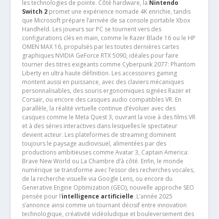
les technologies de pointe. Côté hardware, la
Nintendo
Switch 2
promet une expérience nomade 4K enrichie, tandis
que Microsoft prépare l’arrivée de sa console portable Xbox
Handheld. Les joueurs sur PC se tournent vers des
configurations clés en main, comme le Razer Blade 16 ou le HP
OMEN MAX 16, propulsés par les toutes dernières cartes
graphiques NVIDIA GeForce RTX 5090, idéales pour faire
tourner des titres exigeants comme Cyberpunk 2077: Phantom
Liberty en ultra haute définition. Les accessoires gaming
montent aussi en puissance, avec des claviers mécaniques
personnalisables, des souris ergonomiques signées Razer et
Corsair, ou encore des casques audio compatibles VR. En
parallèle, la réalité virtuelle continue d’évoluer avec des
casques comme le Meta Quest 3, ouvrant la voie à des films VR
et à des séries interactives dans lesquelles le spectateur
devient acteur. Les plateformes de streaming dominent
toujours le paysage audiovisuel, alimentées par des
productions ambitieuses comme Avatar 3, Captain America:
Brave New World ou La Chambre d’à côté. Enfin, le monde
numérique se transforme avec l’essor des recherches vocales,
de la recherche visuelle via Google Lens, ou encore du
Generative Engine Optimization (GEO), nouvelle approche SEO
pensée pour l’
intelligence artificielle
. L’année 2025
s’annonce ainsi comme un tournant décisif entre innovation
technologique, créativité vidéoludique et bouleversement des