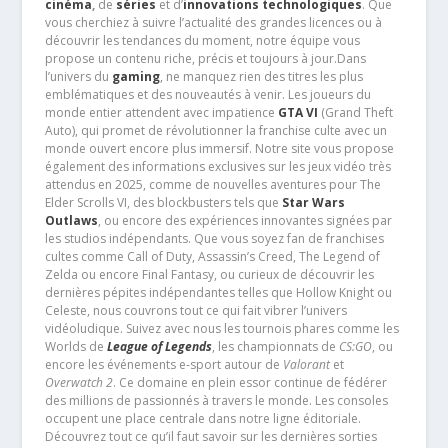
cinéma
,
de
séries
et d’
innovations technologiques
. Que
vous cherchiez à suivre l’actualité des grandes licences ou à
découvrir les tendances du moment, notre équipe vous
propose un contenu riche, précis et toujours à jour.Dans
l’univers du
gaming
, ne manquez rien des titres les plus
emblématiques et des nouveautés à venir. Les joueurs du
monde entier attendent avec impatience
GTA VI
(Grand Theft
Auto), qui promet de révolutionner la franchise culte avec un
monde ouvert encore plus immersif. Notre site vous propose
également des informations exclusives sur les jeux vidéo très
attendus en 2025, comme de nouvelles aventures pour The
Elder Scrolls VI, des blockbusters tels que
Star Wars
Outlaws
, ou encore des expériences innovantes signées par
les studios indépendants. Que vous soyez fan de franchises
cultes comme Call of Duty, Assassin’s Creed, The Legend of
Zelda ou encore Final Fantasy, ou curieux de découvrir les
dernières pépites indépendantes telles que Hollow Knight ou
Celeste, nous couvrons tout ce qui fait vibrer l’univers
vidéoludique. Suivez avec nous les tournois phares comme les
Worlds de
League of Legends
, les championnats de
CS:GO
, ou
encore les événements e-sport autour de
Valorant
et
Overwatch 2
. Ce domaine en plein essor continue de fédérer
des millions de passionnés à travers le monde. Les consoles
occupent une place centrale dans notre ligne éditoriale.
Découvrez tout ce qu’il faut savoir sur les dernières sorties