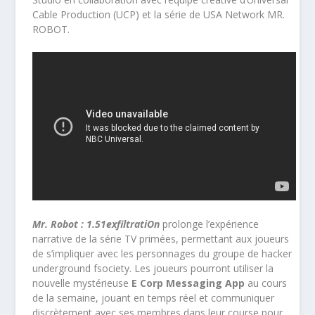
Cable Production (UCP) et la série de USA Network MR.
ROBOT.
Mr. Robot
: 1.51exfiltratiOn
prolonge l’expérience
narrative de la série TV primées, permettant aux joueurs
de s’impliquer avec les personnages du groupe de hacker
underground fsociety. Les joueurs pourront utiliser la
nouvelle mystérieuse
E Corp Messaging App
au cours
de la semaine, jouant en temps réel et communiquer
discrètement avec ses membres dans leur course pour