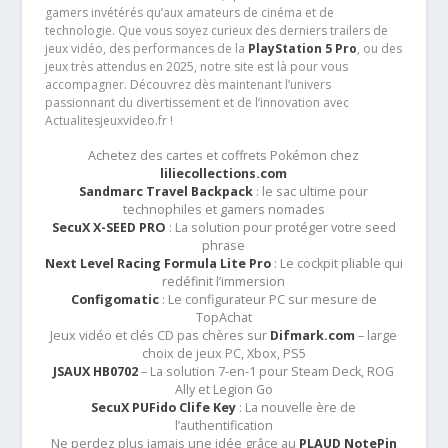
gamers invétérés qu’aux amateurs de cinéma et de
technologie. Que vous soyez curieux des derniers trailers de
jeux vidéo, des performances de la
PlayStation 5 Pro
, ou des
jeux très attendus en 2025, notre site est là pour vous
accompagner. Découvrez dès maintenant l’univers
passionnant du divertissement et de l’innovation avec
Actualitesjeuxvideo.fr !
Achetez des cartes et coffrets Pokémon chez
liliecollections.com
Sandmarc Travel Backpack
: le sac ultime pour
technophiles et gamers nomades
SecuX X-SEED PRO
: La solution pour protéger votre seed
phrase
Next Level Racing Formula Lite Pro
: Le cockpit pliable qui
redéfinit l’immersion
Configomatic
: Le configurateur PC sur mesure de
TopAchat
Jeux vidéo et clés CD pas chères sur
Difmark.com
– large
choix de jeux PC, Xbox, PS5
JSAUX HB0702
– La solution 7-en-1 pour Steam Deck, ROG
Ally et Legion Go
SecuX PUFido Clife Key
: La nouvelle ère de
l’authentification
Ne perdez plus jamais une idée grâce au
PLAUD NotePin