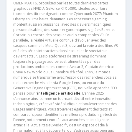
OMEN MAX 16, propulsés par les toutes dernières cartes
graphiques NVIDIA GeForce RTX 5090, idéales pour faire
tourner des titres exigeants comme Cyberpunk 2077: Phantom
Liberty en ultra haute définition. Les accessoires gaming
montent aussi en puissance, avec des claviers mécaniques
personnalisables, des souris ergonomiques signées Razer et
Corsair, ou encore des casques audio compatibles VR. En
parallèle, la réalité virtuelle continue d’évoluer avec des
casques comme le Meta Quest 3, ouvrant la voie à des films VR
et à des séries interactives dans lesquelles le spectateur
devient acteur. Les plateformes de streaming dominent
toujours le paysage audiovisuel, alimentées par des
productions ambitieuses comme Avatar 3, Captain America:
Brave New World ou La Chambre d’à côté. Enfin, le monde
numérique se transforme avec l’essor des recherches vocales,
de la recherche visuelle via Google Lens, ou encore du
Generative Engine Optimization (GEO), nouvelle approche SEO
pensée pour l’
intelligence artificielle
. L’année 2025
s’annonce ainsi comme un tournant décisif entre innovation
technologique, créativité vidéoludique et bouleversement des
usages numériques. Vous trouverez également des tests et
comparatifs pour identifier les meilleurs produits high-tech de
l’année, notamment ceux liés aux avancées en intelligence
artificielle. Actualitesjeuxvideo.fr, c’est un espace dédié à
l’information et à la découverte, qui s’adresse aussi bien aux