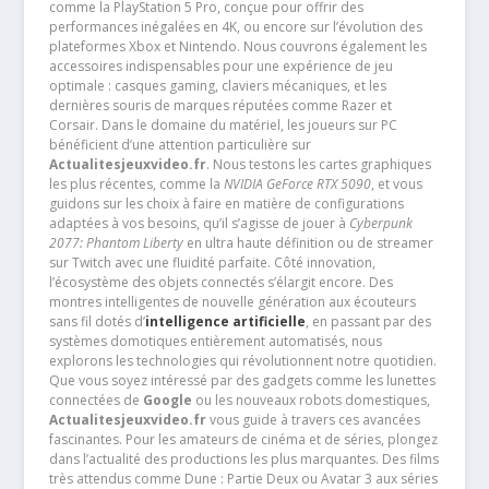
comme la PlayStation 5 Pro, conçue pour offrir des
performances inégalées en 4K, ou encore sur l’évolution des
plateformes Xbox et Nintendo. Nous couvrons également les
accessoires indispensables pour une expérience de jeu
optimale : casques gaming, claviers mécaniques, et les
dernières souris de marques réputées comme Razer et
Corsair. Dans le domaine du matériel, les joueurs sur PC
bénéficient d’une attention particulière sur
Actualitesjeuxvideo.fr
. Nous testons les cartes graphiques
les plus récentes, comme la
NVIDIA GeForce RTX 5090
, et vous
guidons sur les choix à faire en matière de configurations
adaptées à vos besoins, qu’il s’agisse de jouer à
Cyberpunk
2077: Phantom Liberty
en ultra haute définition ou de streamer
sur Twitch avec une fluidité parfaite. Côté innovation,
l’écosystème des objets connectés s’élargit encore. Des
montres intelligentes de nouvelle génération aux écouteurs
sans fil dotés d’
intelligence artificielle
, en passant par des
systèmes domotiques entièrement automatisés, nous
explorons les technologies qui révolutionnent notre quotidien.
Que vous soyez intéressé par des gadgets comme les lunettes
connectées de
Google
ou les nouveaux robots domestiques,
Actualitesjeuxvideo.fr
vous guide à travers ces avancées
fascinantes. Pour les amateurs de cinéma et de séries, plongez
dans l’actualité des productions les plus marquantes. Des films
très attendus comme Dune : Partie Deux ou Avatar 3 aux séries