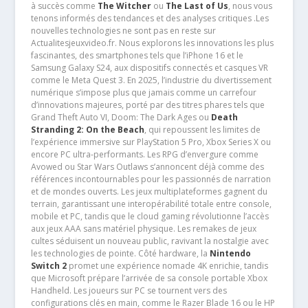
à succès comme
The Witcher
ou
The Last of Us
, nous vous
tenons informés des tendances et des analyses critiques .Les
nouvelles technologies ne sont pas en reste sur
Actualitesjeuxvideo.fr. Nous explorons les innovations les plus
fascinantes, des smartphones tels que l’iPhone 16 et le
Samsung Galaxy S24, aux dispositifs connectés et casques VR
comme le Meta Quest 3. En 2025, l’industrie du divertissement
numérique s’impose plus que jamais comme un carrefour
d’innovations majeures, porté par des titres phares tels que
Grand Theft Auto VI, Doom: The Dark Ages ou
Death
Stranding 2: On the Beach
, qui repoussent les limites de
l’expérience immersive sur PlayStation 5 Pro, Xbox Series X ou
encore PC ultra-performants. Les RPG d’envergure comme
Avowed ou Star Wars Outlaws s’annoncent déjà comme des
références incontournables pour les passionnés de narration
et de mondes ouverts. Les jeux multiplateformes gagnent du
terrain, garantissant une interopérabilité totale entre console,
mobile et PC, tandis que le cloud gaming révolutionne l’accès
aux jeux AAA sans matériel physique. Les remakes de jeux
cultes séduisent un nouveau public, ravivant la nostalgie avec
les technologies de pointe. Côté hardware, la
Nintendo
Switch 2
promet une expérience nomade 4K enrichie, tandis
que Microsoft prépare l’arrivée de sa console portable Xbox
Handheld. Les joueurs sur PC se tournent vers des
configurations clés en main, comme le Razer Blade 16 ou le HP