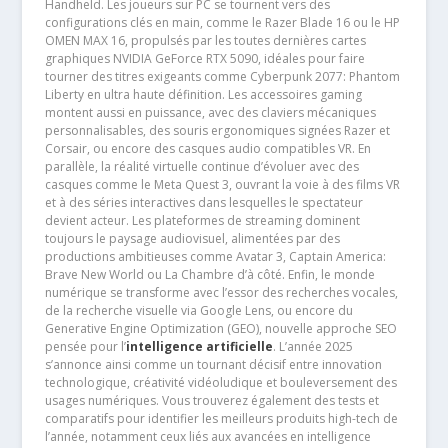
Handheld. Les joueurs sur PC se tournent vers des
configurations clés en main, comme le Razer Blade 16 ou le HP
OMEN MAX 16, propulsés par les toutes dernières cartes
graphiques NVIDIA GeForce RTX 5090, idéales pour faire
tourner des titres exigeants comme Cyberpunk 2077: Phantom
Liberty en ultra haute définition. Les accessoires gaming
montent aussi en puissance, avec des claviers mécaniques
personnalisables, des souris ergonomiques signées Razer et
Corsair, ou encore des casques audio compatibles VR. En
parallèle, la réalité virtuelle continue d’évoluer avec des
casques comme le Meta Quest 3, ouvrant la voie à des films VR
et à des séries interactives dans lesquelles le spectateur
devient acteur. Les plateformes de streaming dominent
toujours le paysage audiovisuel, alimentées par des
productions ambitieuses comme Avatar 3, Captain America:
Brave New World ou La Chambre d’à côté. Enfin, le monde
numérique se transforme avec l’essor des recherches vocales,
de la recherche visuelle via Google Lens, ou encore du
Generative Engine Optimization (GEO), nouvelle approche SEO
pensée pour l’
intelligence artificielle
. L’année 2025
s’annonce ainsi comme un tournant décisif entre innovation
technologique, créativité vidéoludique et bouleversement des
usages numériques. Vous trouverez également des tests et
comparatifs pour identifier les meilleurs produits high-tech de
l’année, notamment ceux liés aux avancées en intelligence