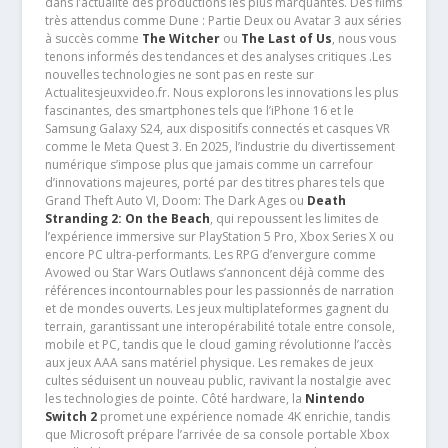
dans l’actualité des productions les plus marquantes. Des films
très attendus comme Dune : Partie Deux ou Avatar 3 aux séries
à succès comme
The Witcher
ou
The Last of Us
, nous vous
tenons informés des tendances et des analyses critiques .Les
nouvelles technologies ne sont pas en reste sur
Actualitesjeuxvideo.fr. Nous explorons les innovations les plus
fascinantes, des smartphones tels que l’iPhone 16 et le
Samsung Galaxy S24, aux dispositifs connectés et casques VR
comme le Meta Quest 3. En 2025, l’industrie du divertissement
numérique s’impose plus que jamais comme un carrefour
d’innovations majeures, porté par des titres phares tels que
Grand Theft Auto VI, Doom: The Dark Ages ou
Death
Stranding 2: On the Beach
, qui repoussent les limites de
l’expérience immersive sur PlayStation 5 Pro, Xbox Series X ou
encore PC ultra-performants. Les RPG d’envergure comme
Avowed ou Star Wars Outlaws s’annoncent déjà comme des
références incontournables pour les passionnés de narration
et de mondes ouverts. Les jeux multiplateformes gagnent du
terrain, garantissant une interopérabilité totale entre console,
mobile et PC, tandis que le cloud gaming révolutionne l’accès
aux jeux AAA sans matériel physique. Les remakes de jeux
cultes séduisent un nouveau public, ravivant la nostalgie avec
les technologies de pointe. Côté hardware, la
Nintendo
Switch 2
promet une expérience nomade 4K enrichie, tandis
que Microsoft prépare l’arrivée de sa console portable Xbox