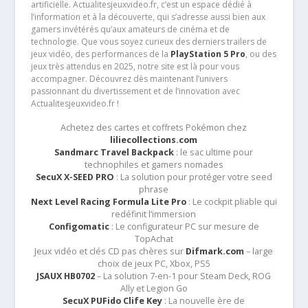
artificielle. Actualitesjeuxvideo.fr, c’est un espace dédié à
l’information et à la découverte, qui s’adresse aussi bien aux
gamers invétérés qu’aux amateurs de cinéma et de
technologie. Que vous soyez curieux des derniers trailers de
jeux vidéo, des performances de la
PlayStation 5 Pro
, ou des
jeux très attendus en 2025, notre site est là pour vous
accompagner. Découvrez dès maintenant l’univers
passionnant du divertissement et de l’innovation avec
Actualitesjeuxvideo.fr !
Achetez des cartes et coffrets Pokémon chez
liliecollections.com
Sandmarc Travel Backpack
: le sac ultime pour
technophiles et gamers nomades
SecuX X-SEED PRO
: La solution pour protéger votre seed
phrase
Next Level Racing Formula Lite Pro
: Le cockpit pliable qui
redéfinit l’immersion
Configomatic
: Le configurateur PC sur mesure de
TopAchat
Jeux vidéo et clés CD pas chères sur
Difmark.com
– large
choix de jeux PC, Xbox, PS5
JSAUX HB0702
– La solution 7-en-1 pour Steam Deck, ROG
Ally et Legion Go
SecuX PUFido Clife Key
: La nouvelle ère de