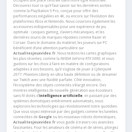
occupent une place centrale dans notre ligne éditoriale.
Découvrez tout ce qu’il faut savoir sur les dernières sorties
comme la PlayStation 5 Pro, conçue pour offrir des
performances inégalées en 4K, ou encore sur l’évolution des
plateformes Xbox et Nintendo. Nous couvrons également les
accessoires indispensables pour une expérience de jeu
optimale : casques gaming, claviers mécaniques, et les
dernières souris de marques réputées comme Razer et
Corsair. Dans le domaine du matériel, les joueurs sur PC
bénéficient d’une attention particulière sur
Actualitesjeuxvideo.fr
. Nous testons les cartes graphiques
les plus récentes, comme la
NVIDIA GeForce RTX 5090
, et vous
guidons sur les choix à faire en matière de configurations
adaptées à vos besoins, qu’il s’agisse de jouer à
Cyberpunk
2077: Phantom Liberty
en ultra haute définition ou de streamer
sur Twitch avec une fluidité parfaite. Côté innovation,
l’écosystème des objets connectés s’élargit encore. Des
montres intelligentes de nouvelle génération aux écouteurs
sans fil dotés d’
intelligence artificielle
, en passant par des
systèmes domotiques entièrement automatisés, nous
explorons les technologies qui révolutionnent notre quotidien.
Que vous soyez intéressé par des gadgets comme les lunettes
connectées de
Google
ou les nouveaux robots domestiques,
Actualitesjeuxvideo.fr
vous guide à travers ces avancées
fascinantes. Pour les amateurs de cinéma et de séries, plongez