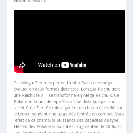
Nintendo Switch.
Ces Méga-Gemmes permettront à Raichu de méga-
évoluer en deux formes distinctes. Lorsque Raichu tient
une Raichuïte X, il se transforme en Méga-Raichu X. Ce
Pokémon Souris de type Électrik se distingue par son
talent Créa-Élec. Ce talent génère un champ électrifié sur
le terrain pendant cinq tours dès l’entrée en combat. Sous
l’effet de ce champ, la puissance des capacités de type
Électrik des Pokémon au sol est augmentée de 30 %, et
ces derniers sont immunisés contre le sommeil.