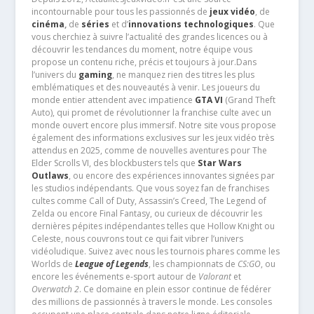
incontournable pour tous les passionnés de
jeux vidéo
, de
cinéma
,
de
séries
et d’
innovations technologiques
. Que
vous cherchiez à suivre l’actualité des grandes licences ou à
découvrir les tendances du moment, notre équipe vous
propose un contenu riche, précis et toujours à jour.Dans
l’univers du
gaming
, ne manquez rien des titres les plus
emblématiques et des nouveautés à venir. Les joueurs du
monde entier attendent avec impatience
GTA VI
(Grand Theft
Auto), qui promet de révolutionner la franchise culte avec un
monde ouvert encore plus immersif. Notre site vous propose
également des informations exclusives sur les jeux vidéo très
attendus en 2025, comme de nouvelles aventures pour The
Elder Scrolls VI, des blockbusters tels que
Star Wars
Outlaws
, ou encore des expériences innovantes signées par
les studios indépendants. Que vous soyez fan de franchises
cultes comme Call of Duty, Assassin’s Creed, The Legend of
Zelda ou encore Final Fantasy, ou curieux de découvrir les
dernières pépites indépendantes telles que Hollow Knight ou
Celeste, nous couvrons tout ce qui fait vibrer l’univers
vidéoludique. Suivez avec nous les tournois phares comme les
Worlds de
League of Legends
, les championnats de
CS:GO
, ou
encore les événements e-sport autour de
Valorant
et
Overwatch 2
. Ce domaine en plein essor continue de fédérer
des millions de passionnés à travers le monde. Les consoles