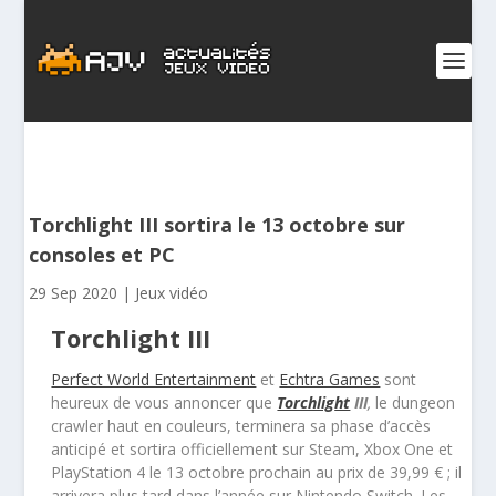
Torchlight III sortira le 13 octobre sur
consoles et PC
29 Sep 2020
|
Jeux vidéo
Torchlight III
Perfect World Entertainment
et
Echtra Games
sont
heureux de vous annoncer que
Torchlig
ht
III
,
le
dungeon
crawler
haut en couleurs, terminera sa phase d’accès
anticipé et sortira officiellement sur Steam, Xbox One et
PlayStation 4 le 13 octobre prochain au prix de 39,99 € ; il
arrivera plus tard dans l’année sur Nintendo Switch. Les