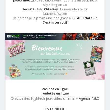
JSAUX HB0702
– La solution 7-en-1 pour Steam Deck, ROG
Ally et Legion Go
SecuX PUFido Clife Key
: La nouvelle ère de
l’authentification
Ne perdez plus jamais une idée grâce au
PLAUD NotePin
C’est interactif
casinos en ligne
roulette en ligne
© actualites Hightech jeux video cinema +
Agence NikO
Louis NICOD