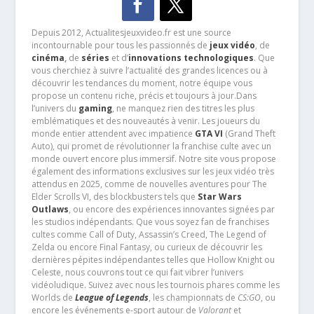
Depuis 2012, Actualitesjeuxvideo.fr est une source
incontournable pour tous les passionnés de
jeux vidéo
, de
cinéma
,
de
séries
et d’
innovations technologiques
. Que
vous cherchiez à suivre l’actualité des grandes licences ou à
découvrir les tendances du moment, notre équipe vous
propose un contenu riche, précis et toujours à jour.Dans
l’univers du
gaming
, ne manquez rien des titres les plus
emblématiques et des nouveautés à venir. Les joueurs du
monde entier attendent avec impatience
GTA VI
(Grand Theft
Auto), qui promet de révolutionner la franchise culte avec un
monde ouvert encore plus immersif. Notre site vous propose
également des informations exclusives sur les jeux vidéo très
attendus en 2025, comme de nouvelles aventures pour The
Elder Scrolls VI, des blockbusters tels que
Star Wars
Outlaws
, ou encore des expériences innovantes signées par
les studios indépendants. Que vous soyez fan de franchises
cultes comme Call of Duty, Assassin’s Creed, The Legend of
Zelda ou encore Final Fantasy, ou curieux de découvrir les
dernières pépites indépendantes telles que Hollow Knight ou
Celeste, nous couvrons tout ce qui fait vibrer l’univers
vidéoludique. Suivez avec nous les tournois phares comme les
Worlds de
League of Legends
, les championnats de
CS:GO
, ou
encore les événements e-sport autour de
Valorant
et