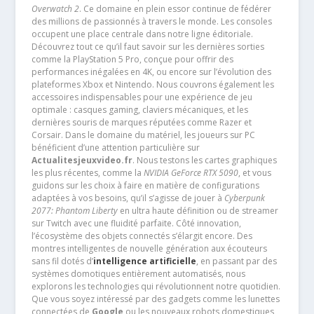
Overwatch 2
. Ce domaine en plein essor continue de fédérer
des millions de passionnés à travers le monde. Les consoles
occupent une place centrale dans notre ligne éditoriale.
Découvrez tout ce qu’il faut savoir sur les dernières sorties
comme la PlayStation 5 Pro, conçue pour offrir des
performances inégalées en 4K, ou encore sur l’évolution des
plateformes Xbox et Nintendo. Nous couvrons également les
accessoires indispensables pour une expérience de jeu
optimale : casques gaming, claviers mécaniques, et les
dernières souris de marques réputées comme Razer et
Corsair. Dans le domaine du matériel, les joueurs sur PC
bénéficient d’une attention particulière sur
Actualitesjeuxvideo.fr
. Nous testons les cartes graphiques
les plus récentes, comme la
NVIDIA GeForce RTX 5090
, et vous
guidons sur les choix à faire en matière de configurations
adaptées à vos besoins, qu’il s’agisse de jouer à
Cyberpunk
2077: Phantom Liberty
en ultra haute définition ou de streamer
sur Twitch avec une fluidité parfaite. Côté innovation,
l’écosystème des objets connectés s’élargit encore. Des
montres intelligentes de nouvelle génération aux écouteurs
sans fil dotés d’
intelligence artificielle
, en passant par des
systèmes domotiques entièrement automatisés, nous
explorons les technologies qui révolutionnent notre quotidien.
Que vous soyez intéressé par des gadgets comme les lunettes
connectées de
Google
ou les nouveaux robots domestiques,