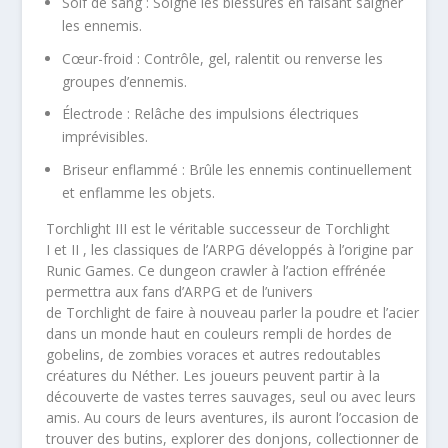
Soif de sang
: Soigne les blessures en faisant saigner
les ennemis.
Cœur-froid
: Contrôle, gel, ralentit ou renverse les
groupes d’ennemis.
Électrode
: Relâche des impulsions électriques
imprévisibles.
Briseur enflammé
: Brûle les ennemis continuellement
et enflamme les objets.
Torchlight III
est le véritable successeur de
Torchlight
I
et
II
, les classiques de l’ARPG développés à l’origine par
Runic Games. Ce dungeon crawler à l’action effrénée
permettra aux fans d’ARPG et de l’univers
de
Torchlight
de faire à nouveau parler la poudre et l’acier
dans un monde haut en couleurs rempli de hordes de
gobelins, de zombies voraces et autres redoutables
créatures du Néther. Les joueurs peuvent partir à la
découverte de vastes terres sauvages, seul ou avec leurs
amis. Au cours de leurs aventures, ils auront l’occasion de
trouver des butins, explorer des donjons, collectionner de