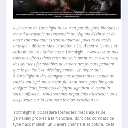
« La sortie de Torchlight III
n’aurait pas été possible sans le
travail incroyable de l’ensemble de l’équipe d’Echtra et de
notre communauté extraordinaire de joueurs en accès
anticipé »
déclare
Max Schaefer
, PDG d’Echtra Games et
cofondateur de la franchise
Torchlight
.
«
Nous avons mis
tous nos efforts dans cette nouvelle aventure et avons reçu
des soutiens formidables de la part des joueurs pendant
que le jeu était en développement. En apportant
à
Torchlight III des changements importants au cours de
l’accès anticipé, nous avons fait tout notre possible pour
intégrer leurs feedbacks de façon significative avant la
sortie officielle. Nous sommes impatients d’accueillir tous
les joueurs sur la Frontière le mois prochain ! »
Torchlight III
possèdera toutes les mécaniques de
gameplay propres à la franchise, dont des combats de
type hack n’ slash, un univers charmant et coloré, de la