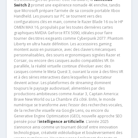
Switch 2
promet une expérience nomade 4K enrichie, tandis
que Microsoft prépare l’arrivée de sa console portable Xbox
Handheld. Les joueurs sur PC se tournent vers des
configurations clés en main, comme le Razer Blade 16 ou le HP
OMEN MAX 16, propulsés par les toutes dernières cartes
graphiques NVIDIA GeForce RTX 5090, idéales pour faire
tourner des titres exigeants comme Cyberpunk 2077: Phantom
Liberty en ultra haute définition. Les accessoires gaming
montent aussi en puissance, avec des claviers mécaniques
personnalisables, des souris ergonomiques signées Razer et
Corsair, ou encore des casques audio compatibles VR. En
parallèle, la réalité virtuelle continue d’évoluer avec des
casques comme le Meta Quest 3, ouvrant la voie à des films VR
et à des séries interactives dans lesquelles le spectateur
devient acteur. Les plateformes de streaming dominent
toujours le paysage audiovisuel, alimentées par des
productions ambitieuses comme Avatar 3, Captain America:
Brave New World ou La Chambre d’à côté. Enfin, le monde
numérique se transforme avec l’essor des recherches vocales,
de la recherche visuelle via Google Lens, ou encore du
Generative Engine Optimization (GEO), nouvelle approche SEO
pensée pour l’
intelligence artificielle
. L’année 2025
s’annonce ainsi comme un tournant décisif entre innovation
technologique, créativité vidéoludique et bouleversement des