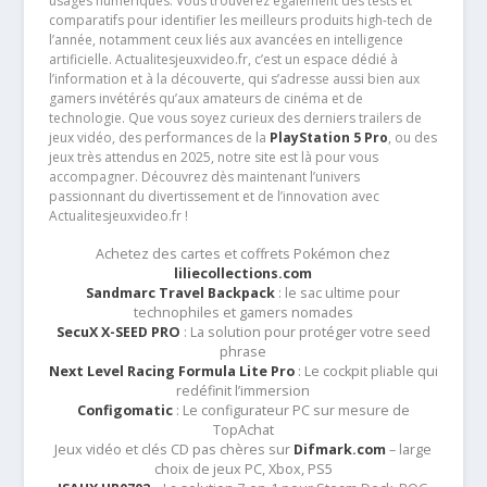
usages numériques. Vous trouverez également des tests et
comparatifs pour identifier les meilleurs produits high-tech de
l’année, notamment ceux liés aux avancées en intelligence
artificielle. Actualitesjeuxvideo.fr, c’est un espace dédié à
l’information et à la découverte, qui s’adresse aussi bien aux
gamers invétérés qu’aux amateurs de cinéma et de
technologie. Que vous soyez curieux des derniers trailers de
jeux vidéo, des performances de la
PlayStation 5 Pro
, ou des
jeux très attendus en 2025, notre site est là pour vous
accompagner. Découvrez dès maintenant l’univers
passionnant du divertissement et de l’innovation avec
Actualitesjeuxvideo.fr !
Achetez des cartes et coffrets Pokémon chez
liliecollections.com
Sandmarc Travel Backpack
: le sac ultime pour
technophiles et gamers nomades
SecuX X-SEED PRO
: La solution pour protéger votre seed
phrase
Next Level Racing Formula Lite Pro
: Le cockpit pliable qui
redéfinit l’immersion
Configomatic
: Le configurateur PC sur mesure de
TopAchat
Jeux vidéo et clés CD pas chères sur
Difmark.com
– large
choix de jeux PC, Xbox, PS5