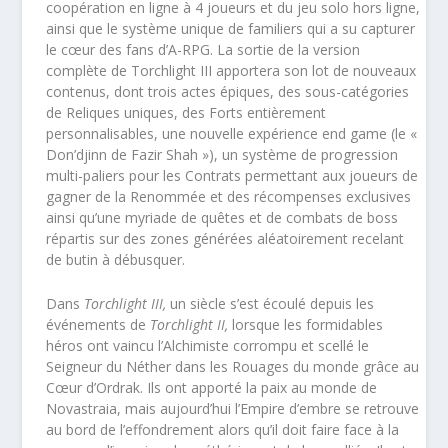
coopération en ligne à 4 joueurs et du jeu solo hors ligne,
ainsi que le système unique de familiers qui a su capturer
le cœur des fans d’A-RPG. La sortie de la version
complète de
Torchlight III
apportera son lot de nouveaux
contenus, dont trois actes épiques, des sous-catégories
de Reliques uniques, des Forts entièrement
personnalisables, une nouvelle expérience
end game
(le «
Don’djinn de Fazir Shah »), un système de progression
multi-paliers pour les Contrats permettant aux joueurs de
gagner de la Renommée et des récompenses exclusives
ainsi qu’une myriade de quêtes et de combats de boss
répartis sur des zones générées aléatoirement recelant
de butin à débusquer.
Dans
Torchlight III
,
un siècle s’est écoulé depuis les
événements de
Torchlight II
,
lorsque les formidables
héros ont vaincu l’Alchimiste corrompu et scellé le
Seigneur du Néther dans les Rouages du monde grâce au
Cœur d’Ordrak. Ils ont apporté la paix au monde de
Novastraia, mais aujourd’hui l’Empire d’embre se retrouve
au bord de l’effondrement alors qu’il doit faire face à la