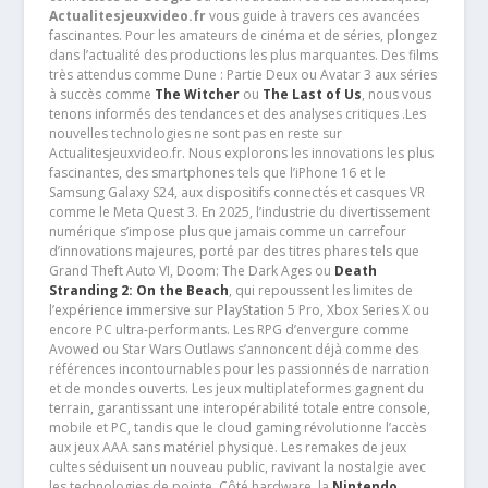
Actualitesjeuxvideo.fr
vous guide à travers ces avancées
fascinantes. Pour les amateurs de cinéma et de séries, plongez
dans l’actualité des productions les plus marquantes. Des films
très attendus comme Dune : Partie Deux ou Avatar 3 aux séries
à succès comme
The Witcher
ou
The Last of Us
, nous vous
tenons informés des tendances et des analyses critiques .Les
nouvelles technologies ne sont pas en reste sur
Actualitesjeuxvideo.fr. Nous explorons les innovations les plus
fascinantes, des smartphones tels que l’iPhone 16 et le
Samsung Galaxy S24, aux dispositifs connectés et casques VR
comme le Meta Quest 3. En 2025, l’industrie du divertissement
numérique s’impose plus que jamais comme un carrefour
d’innovations majeures, porté par des titres phares tels que
Grand Theft Auto VI, Doom: The Dark Ages ou
Death
Stranding 2: On the Beach
, qui repoussent les limites de
l’expérience immersive sur PlayStation 5 Pro, Xbox Series X ou
encore PC ultra-performants. Les RPG d’envergure comme
Avowed ou Star Wars Outlaws s’annoncent déjà comme des
références incontournables pour les passionnés de narration
et de mondes ouverts. Les jeux multiplateformes gagnent du
terrain, garantissant une interopérabilité totale entre console,
mobile et PC, tandis que le cloud gaming révolutionne l’accès
aux jeux AAA sans matériel physique. Les remakes de jeux
cultes séduisent un nouveau public, ravivant la nostalgie avec
les technologies de pointe. Côté hardware, la
Nintendo