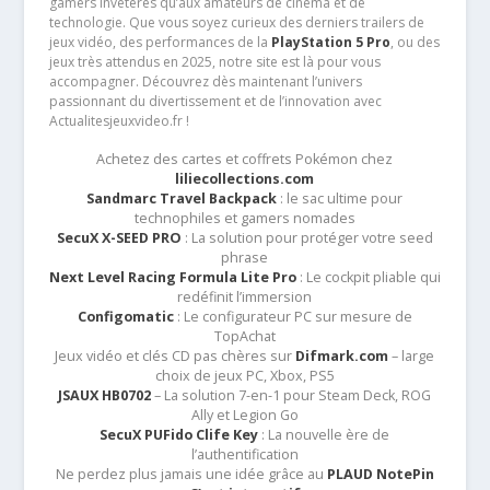
gamers invétérés qu’aux amateurs de cinéma et de
technologie. Que vous soyez curieux des derniers trailers de
jeux vidéo, des performances de la
PlayStation 5 Pro
, ou des
jeux très attendus en 2025, notre site est là pour vous
accompagner. Découvrez dès maintenant l’univers
passionnant du divertissement et de l’innovation avec
Actualitesjeuxvideo.fr !
Achetez des cartes et coffrets Pokémon chez
liliecollections.com
Sandmarc Travel Backpack
: le sac ultime pour
technophiles et gamers nomades
SecuX X-SEED PRO
: La solution pour protéger votre seed
phrase
Next Level Racing Formula Lite Pro
: Le cockpit pliable qui
redéfinit l’immersion
Configomatic
: Le configurateur PC sur mesure de
TopAchat
Jeux vidéo et clés CD pas chères sur
Difmark.com
– large
choix de jeux PC, Xbox, PS5
JSAUX HB0702
– La solution 7-en-1 pour Steam Deck, ROG
Ally et Legion Go
SecuX PUFido Clife Key
: La nouvelle ère de
l’authentification
Ne perdez plus jamais une idée grâce au
PLAUD NotePin