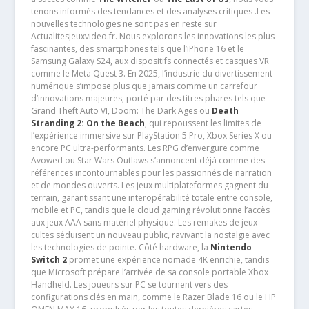
tenons informés des tendances et des analyses critiques .Les
nouvelles technologies ne sont pas en reste sur
Actualitesjeuxvideo.fr. Nous explorons les innovations les plus
fascinantes, des smartphones tels que l’iPhone 16 et le
Samsung Galaxy S24, aux dispositifs connectés et casques VR
comme le Meta Quest 3. En 2025, l’industrie du divertissement
numérique s’impose plus que jamais comme un carrefour
d’innovations majeures, porté par des titres phares tels que
Grand Theft Auto VI, Doom: The Dark Ages ou
Death
Stranding 2: On the Beach
, qui repoussent les limites de
l’expérience immersive sur PlayStation 5 Pro, Xbox Series X ou
encore PC ultra-performants. Les RPG d’envergure comme
Avowed ou Star Wars Outlaws s’annoncent déjà comme des
références incontournables pour les passionnés de narration
et de mondes ouverts. Les jeux multiplateformes gagnent du
terrain, garantissant une interopérabilité totale entre console,
mobile et PC, tandis que le cloud gaming révolutionne l’accès
aux jeux AAA sans matériel physique. Les remakes de jeux
cultes séduisent un nouveau public, ravivant la nostalgie avec
les technologies de pointe. Côté hardware, la
Nintendo
Switch 2
promet une expérience nomade 4K enrichie, tandis
que Microsoft prépare l’arrivée de sa console portable Xbox
Handheld. Les joueurs sur PC se tournent vers des
configurations clés en main, comme le Razer Blade 16 ou le HP