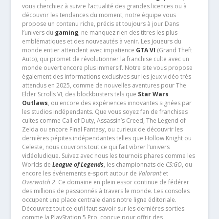
vous cherchiez à suivre l’actualité des grandes licences ou à
découvrir les tendances du moment, notre équipe vous
propose un contenu riche, précis et toujours à jour.Dans
l’univers du
gaming
, ne manquez rien des titres les plus
emblématiques et des nouveautés à venir. Les joueurs du
monde entier attendent avec impatience
GTA VI
(Grand Theft
Auto), qui promet de révolutionner la franchise culte avec un
monde ouvert encore plus immersif. Notre site vous propose
également des informations exclusives sur les jeux vidéo très
attendus en 2025, comme de nouvelles aventures pour The
Elder Scrolls VI, des blockbusters tels que
Star Wars
Outlaws
, ou encore des expériences innovantes signées par
les studios indépendants. Que vous soyez fan de franchises
cultes comme Call of Duty, Assassin’s Creed, The Legend of
Zelda ou encore Final Fantasy, ou curieux de découvrir les
dernières pépites indépendantes telles que Hollow Knight ou
Celeste, nous couvrons tout ce qui fait vibrer l’univers
vidéoludique. Suivez avec nous les tournois phares comme les
Worlds de
League of Legends
, les championnats de
CS:GO
, ou
encore les événements e-sport autour de
Valorant
et
Overwatch 2
. Ce domaine en plein essor continue de fédérer
des millions de passionnés à travers le monde. Les consoles
occupent une place centrale dans notre ligne éditoriale.
Découvrez tout ce qu’il faut savoir sur les dernières sorties
comme la PlayStation 5 Pro, conçue pour offrir des