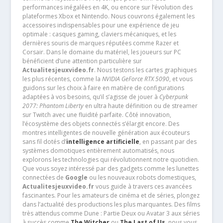
performances inégalées en 4K, ou encore sur l’évolution des
plateformes Xbox et Nintendo. Nous couvrons également les
accessoires indispensables pour une expérience de jeu
optimale : casques gaming, claviers mécaniques, et les
dernières souris de marques réputées comme Razer et
Corsair. Dans le domaine du matériel, les joueurs sur PC
bénéficient d’une attention particulière sur
Actualitesjeuxvideo.fr
. Nous testons les cartes graphiques
les plus récentes, comme la
NVIDIA GeForce RTX 5090
, et vous
guidons sur les choix à faire en matière de configurations
adaptées à vos besoins, qu’il s’agisse de jouer à
Cyberpunk
2077: Phantom Liberty
en ultra haute définition ou de streamer
sur Twitch avec une fluidité parfaite. Côté innovation,
l’écosystème des objets connectés s’élargit encore. Des
montres intelligentes de nouvelle génération aux écouteurs
sans fil dotés d’
intelligence artificielle
, en passant par des
systèmes domotiques entièrement automatisés, nous
explorons les technologies qui révolutionnent notre quotidien.
Que vous soyez intéressé par des gadgets comme les lunettes
connectées de
Google
ou les nouveaux robots domestiques,
Actualitesjeuxvideo.fr
vous guide à travers ces avancées
fascinantes. Pour les amateurs de cinéma et de séries, plongez
dans l’actualité des productions les plus marquantes. Des films
très attendus comme Dune : Partie Deux ou Avatar 3 aux séries
à succès comme
The Witcher
ou
The Last of Us
, nous vous