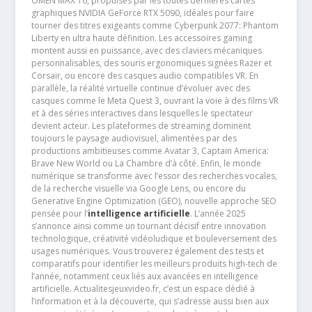
OMEN MAX 16, propulsés par les toutes dernières cartes
graphiques NVIDIA GeForce RTX 5090, idéales pour faire
tourner des titres exigeants comme Cyberpunk 2077: Phantom
Liberty en ultra haute définition. Les accessoires gaming
montent aussi en puissance, avec des claviers mécaniques
personnalisables, des souris ergonomiques signées Razer et
Corsair, ou encore des casques audio compatibles VR. En
parallèle, la réalité virtuelle continue d’évoluer avec des
casques comme le Meta Quest 3, ouvrant la voie à des films VR
et à des séries interactives dans lesquelles le spectateur
devient acteur. Les plateformes de streaming dominent
toujours le paysage audiovisuel, alimentées par des
productions ambitieuses comme Avatar 3, Captain America:
Brave New World ou La Chambre d’à côté. Enfin, le monde
numérique se transforme avec l’essor des recherches vocales,
de la recherche visuelle via Google Lens, ou encore du
Generative Engine Optimization (GEO), nouvelle approche SEO
pensée pour l’
intelligence artificielle
. L’année 2025
s’annonce ainsi comme un tournant décisif entre innovation
technologique, créativité vidéoludique et bouleversement des
usages numériques. Vous trouverez également des tests et
comparatifs pour identifier les meilleurs produits high-tech de
l’année, notamment ceux liés aux avancées en intelligence
artificielle. Actualitesjeuxvideo.fr, c’est un espace dédié à
l’information et à la découverte, qui s’adresse aussi bien aux