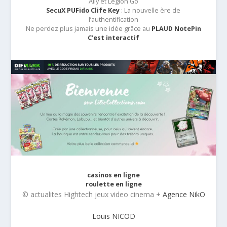
Ally et Legion Go
SecuX PUFido Clife Key
: La nouvelle ère de
l’authentification
Ne perdez plus jamais une idée grâce au
PLAUD NotePin
C’est interactif
casinos en ligne
roulette en ligne
© actualites Hightech jeux video cinema +
Agence NikO
Louis NICOD