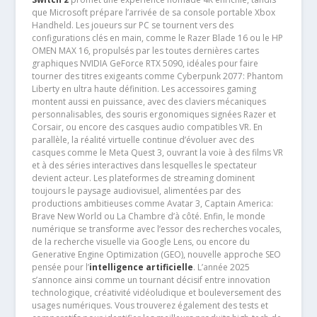
que Microsoft prépare l’arrivée de sa console portable Xbox
Handheld. Les joueurs sur PC se tournent vers des
configurations clés en main, comme le Razer Blade 16 ou le HP
OMEN MAX 16, propulsés par les toutes dernières cartes
graphiques NVIDIA GeForce RTX 5090, idéales pour faire
tourner des titres exigeants comme Cyberpunk 2077: Phantom
Liberty en ultra haute définition. Les accessoires gaming
montent aussi en puissance, avec des claviers mécaniques
personnalisables, des souris ergonomiques signées Razer et
Corsair, ou encore des casques audio compatibles VR. En
parallèle, la réalité virtuelle continue d’évoluer avec des
casques comme le Meta Quest 3, ouvrant la voie à des films VR
et à des séries interactives dans lesquelles le spectateur
devient acteur. Les plateformes de streaming dominent
toujours le paysage audiovisuel, alimentées par des
productions ambitieuses comme Avatar 3, Captain America:
Brave New World ou La Chambre d’à côté. Enfin, le monde
numérique se transforme avec l’essor des recherches vocales,
de la recherche visuelle via Google Lens, ou encore du
Generative Engine Optimization (GEO), nouvelle approche SEO
pensée pour l’
intelligence artificielle
. L’année 2025
s’annonce ainsi comme un tournant décisif entre innovation
technologique, créativité vidéoludique et bouleversement des
usages numériques. Vous trouverez également des tests et