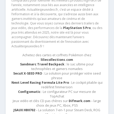
comparatifs pour identifier les meilleurs produits high-tech de
l’année, notamment ceux liés aux avancées en intelligence
artificielle. Actualitesjeuxvideo.fr, c’est un espace dédié à
l’information et à la découverte, qui s’adresse aussi bien aux
gamers invétérés qu’aux amateurs de cinéma et de
technologie. Que vous soyez curieux des derniers trailers de
jeux vidéo, des performances de la
PlayStation 5 Pro
, ou des
jeux très attendus en 2025, notre site est là pour vous
accompagner. Découvrez dès maintenant l’univers
passionnant du divertissement et de l’innovation avec
Actualitesjeuxvideo.fr !
Achetez des cartes et coffrets Pokémon chez
liliecollections.com
Sandmarc Travel Backpack
: le sac ultime pour
technophiles et gamers nomades
SecuX X-SEED PRO
: La solution pour protéger votre seed
phrase
Next Level Racing Formula Lite Pro
: Le cockpit pliable qui
redéfinit l’immersion
Configomatic
: Le configurateur PC sur mesure de
TopAchat
Jeux vidéo et clés CD pas chères sur
Difmark.com
– large
choix de jeux PC, Xbox, PS5
JSAUX HB0702
– La solution 7-en-1 pour Steam Deck, ROG