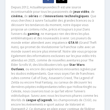
Depuis 2012, Actualitesjeuxvideo.fr est une source
incontournable pour tous les passionnés de
jeux vidéo
, de
cinéma
,
de
séries
et d’
innovations technologiques
. Que
vous cherchiez à suivre l’actualité des grandes licences ou à
découvrir les tendances du moment, notre équipe vous
propose un contenu riche, précis et toujours à jour.Dans
l’univers du
gaming
, ne manquez rien des titres les plus
emblématiques et des nouveautés à venir. Les joueurs du
monde entier attendent avec impatience
GTA VI
(Grand Theft
Auto), qui promet de révolutionner la franchise culte avec un
monde ouvert encore plus immersif. Notre site vous propose
également des informations exclusives sur les jeux vidéo très
attendus en 2025, comme de nouvelles aventures pour The
Elder Scrolls VI, des blockbusters tels que
Star Wars
Outlaws
, ou encore des expériences innovantes signées par
les studios indépendants. Que vous soyez fan de franchises
cultes comme Call of Duty, Assassin’s Creed, The Legend of
Zelda ou encore Final Fantasy, ou curieux de découvrir les
dernières pépites indépendantes telles que Hollow Knight ou
Celeste, nous couvrons tout ce qui fait vibrer l’univers
vidéoludique. Suivez avec nous les tournois phares comme les
Worlds de
League of Legends
, les championnats de
CS:GO
, ou
encore les événements e-sport autour de
Valorant
et
Overwatch 2
. Ce domaine en plein essor continue de fédérer