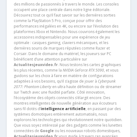
des millions de passionnés à travers le monde. Les consoles
occupent une place centrale dans notre ligne éditoriale.
Découvrez tout ce qu’il faut savoir sur les dernières sorties
comme la PlayStation 5 Pro, conçue pour offrir des
performances inégalées en 4K, ou encore sur l’évolution des
plateformes Xbox et Nintendo. Nous couvrons également les
accessoires indispensables pour une expérience de jeu
optimale : casques gaming, claviers mécaniques, et les
dernières souris de marques réputées comme Razer et
Corsair. Dans le domaine du matériel, les joueurs sur PC
bénéficient d’une attention particulière sur
Actualitesjeuxvideo.fr
. Nous testons les cartes graphiques
les plus récentes, comme la
NVIDIA GeForce RTX 5090
, et vous
guidons sur les choix à faire en matière de configurations
adaptées à vos besoins, qu’il s’agisse de jouer à
Cyberpunk
2077: Phantom Liberty
en ultra haute définition ou de streamer
sur Twitch avec une fluidité parfaite. Côté innovation,
l’écosystème des objets connectés s’élargit encore. Des
montres intelligentes de nouvelle génération aux écouteurs
sans fil dotés d’
intelligence artificielle
, en passant par des
systèmes domotiques entièrement automatisés, nous
explorons les technologies qui révolutionnent notre quotidien.
Que vous soyez intéressé par des gadgets comme les lunettes
connectées de
Google
ou les nouveaux robots domestiques,
Actualitesjeuxvideo.fr
vous guide à travers ces avancées