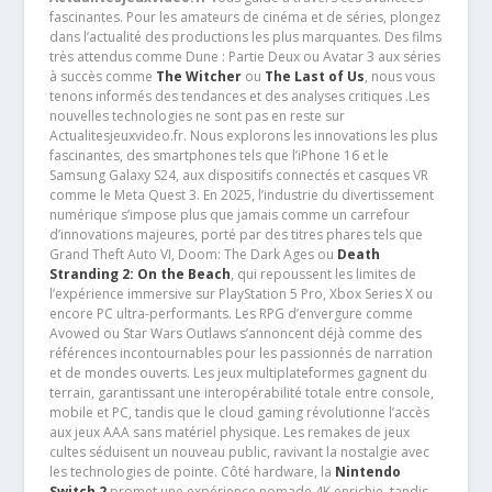
fascinantes. Pour les amateurs de cinéma et de séries, plongez
dans l’actualité des productions les plus marquantes. Des films
très attendus comme Dune : Partie Deux ou Avatar 3 aux séries
à succès comme
The Witcher
ou
The Last of Us
, nous vous
tenons informés des tendances et des analyses critiques .Les
nouvelles technologies ne sont pas en reste sur
Actualitesjeuxvideo.fr. Nous explorons les innovations les plus
fascinantes, des smartphones tels que l’iPhone 16 et le
Samsung Galaxy S24, aux dispositifs connectés et casques VR
comme le Meta Quest 3. En 2025, l’industrie du divertissement
numérique s’impose plus que jamais comme un carrefour
d’innovations majeures, porté par des titres phares tels que
Grand Theft Auto VI, Doom: The Dark Ages ou
Death
Stranding 2: On the Beach
, qui repoussent les limites de
l’expérience immersive sur PlayStation 5 Pro, Xbox Series X ou
encore PC ultra-performants. Les RPG d’envergure comme
Avowed ou Star Wars Outlaws s’annoncent déjà comme des
références incontournables pour les passionnés de narration
et de mondes ouverts. Les jeux multiplateformes gagnent du
terrain, garantissant une interopérabilité totale entre console,
mobile et PC, tandis que le cloud gaming révolutionne l’accès
aux jeux AAA sans matériel physique. Les remakes de jeux
cultes séduisent un nouveau public, ravivant la nostalgie avec
les technologies de pointe. Côté hardware, la
Nintendo
Switch 2
promet une expérience nomade 4K enrichie, tandis