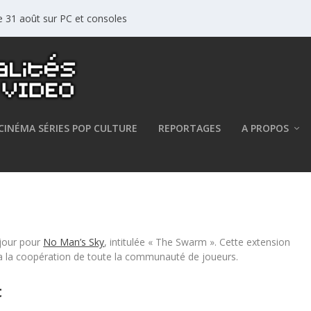
le 31 août sur PC et consoles
CINÉMA SÉRIES POP CULTURE
REPORTAGES
A PROPOS
t disponible
 jour pour
No Man’s Sky
, intitulée « The Swarm ». Cette extension
ra la coopération de toute la communauté de joueurs.
t