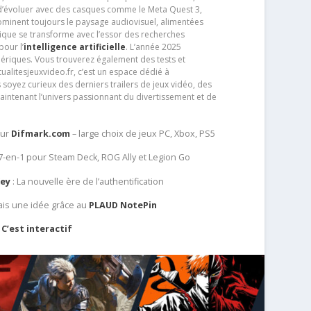
e d’évoluer avec des casques comme le Meta Quest 3,
dominent toujours le paysage audiovisuel, alimentées
que se transforme avec l’essor des recherches
our l’
intelligence artificielle
. L’année 2025
ériques. Vous trouverez également des tests et
tualitesjeuxvideo.fr, c’est un espace dédié à
soyez curieux des derniers trailers de jeux vidéo, des
aintenant l’univers passionnant du divertissement et de
sur
Difmark.com
– large choix de jeux PC, Xbox, PS5
 7-en-1 pour Steam Deck, ROG Ally et Legion Go
Key
: La nouvelle ère de l’authentification
ais une idée grâce au
PLAUD NotePin
C’est interactif