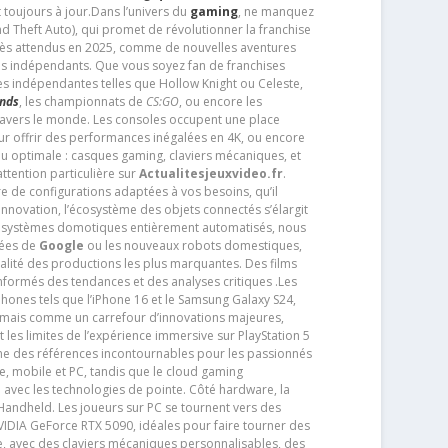
 toujours à jour.Dans l’univers du
gaming
, ne manquez
d Theft Auto), qui promet de révolutionner la franchise
très attendus en 2025, comme de nouvelles aventures
os indépendants. Que vous soyez fan de franchises
es indépendantes telles que Hollow Knight ou Celeste,
ends
, les championnats de
CS:GO
, ou encore les
travers le monde. Les consoles occupent une place
pour offrir des performances inégalées en 4K, ou encore
u optimale : casques gaming, claviers mécaniques, et
ttention particulière sur
Actualitesjeuxvideo.fr
.
ère de configurations adaptées à vos besoins, qu’il
 innovation, l’écosystème des objets connectés s’élargit
s systèmes domotiques entièrement automatisés, nous
tées de
Google
ou les nouveaux robots domestiques,
alité des productions les plus marquantes. Des films
nformés des tendances et des analyses critiques .Les
phones tels que l’iPhone 16 et le Samsung Galaxy S24,
jamais comme un carrefour d’innovations majeures,
t les limites de l’expérience immersive sur PlayStation 5
e des références incontournables pour les passionnés
e, mobile et PC, tandis que le cloud gaming
e avec les technologies de pointe. Côté hardware, la
andheld. Les joueurs sur PC se tournent vers des
IDIA GeForce RTX 5090, idéales pour faire tourner des
e, avec des claviers mécaniques personnalisables, des