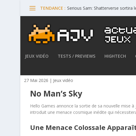
Serious Sam: Shatterverse sortira 
TENDANCE :
JEUX VIDÉO
TESTS / PREVIEWS
HIGHTECH
No Man’s Sky : The Swarm es
27 Mai 2026
|
Jeux vidéo
No Man’s Sky
Hello Games annonce la sortie de sa nouvelle mise à
introduit une menace cosmique inédite qui nécessite
Une Menace Colossale Apparaî