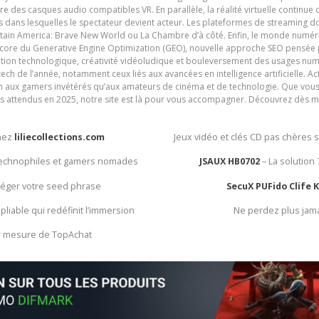
e des casques audio compatibles VR. En parallèle, la réalité virtuelle continu
ives dans lesquelles le spectateur devient acteur. Les plateformes de streaming 
ain America: Brave New World ou La Chambre d’à côté. Enfin, le monde numéri
encore du Generative Engine Optimization (GEO), nouvelle approche SEO pensée p
ation technologique, créativité vidéoludique et bouleversement des usages num
ech de l’année, notamment ceux liés aux avancées en intelligence artificielle. Ac
ien aux gamers invétérés qu’aux amateurs de cinéma et de technologie. Que vous 
rès attendus en 2025, notre site est là pour vous accompagner. Découvrez dès m
chez
liliecollections.com
Jeux vidéo et clés CD pas chères 
 technophiles et gamers nomades
JSAUX HB0702
– La solution
otéger votre seed phrase
SecuX PUFido Clife 
 pliable qui redéfinit l’immersion
Ne perdez plus jam
ur mesure de TopAchat