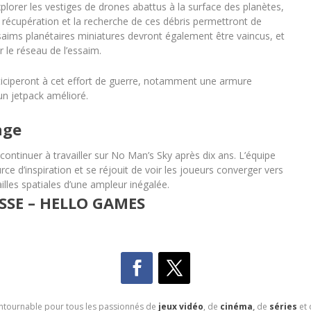
xplorer les vestiges de drones abattus à la surface des planètes,
a récupération et la recherche de ces débris permettront de
ssaims planétaires miniatures devront également être vaincus, et
 le réseau de l’essaim.
ciperont à cet effort de guerre, notamment une armure
 un jetpack amélioré.
age
ontinuer à travailler sur No Man’s Sky après dix ans. L’équipe
ce d’inspiration et se réjouit de voir les joueurs converger vers
illes spatiales d’une ampleur inégalée.
SSE – HELLO GAMES
contournable pour tous les passionnés de
jeux vidéo
, de
cinéma
,
de
séries
et 