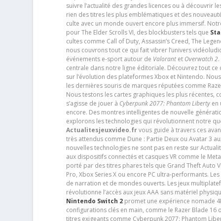
suivre l’actualité des grandes licences ou à découvrir 
rien des titres les plus emblématiques et des nouveaut
culte avec un monde ouvert encore plus immersif. Notr
pour The Elder Scrolls VI, des blockbusters tels que
Sta
cultes comme Call of Duty, Assassin’s Creed, The Legen
nous couvrons tout ce qui fait vibrer l’univers vidéol
événements e-sport autour de
Valorant
et
Overwatch 2
.
centrale dans notre ligne éditoriale. Découvrez tout ce
sur l’évolution des plateformes Xbox et Nintendo. Nou
les dernières souris de marques réputées comme Razer e
Nous testons les cartes graphiques les plus récentes,
s’agisse de jouer à
Cyberpunk 2077: Phantom Liberty
en u
encore. Des montres intelligentes de nouvelle génératio
explorons les technologies qui révolutionnent notre q
Actualitesjeuxvideo.fr
vous guide à travers ces avan
très attendus comme Dune : Partie Deux ou Avatar 3 a
nouvelles technologies ne sont pas en reste sur Actuali
aux dispositifs connectés et casques VR comme le Meta
porté par des titres phares tels que Grand Theft Auto
Pro, Xbox Series X ou encore PC ultra-performants. L
de narration et de mondes ouverts. Les jeux multiplatef
révolutionne l’accès aux jeux AAA sans matériel physiqu
Nintendo Switch 2
promet une expérience nomade 4K e
configurations clés en main, comme le Razer Blade 16 
titres exigeants comme Cyberpunk 2077: Phantom Libert