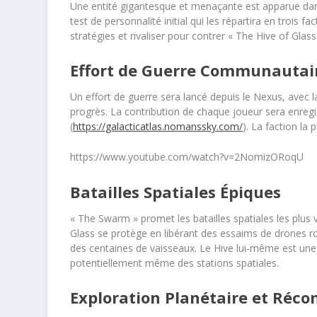
Une entité gigantesque et menaçante est apparue dans
test de personnalité initial qui les répartira en trois 
stratégies et rivaliser pour contrer « The Hive of Glass
Effort de Guerre Communautai
Un effort de guerre sera lancé depuis le Nexus, avec 
progrès. La contribution de chaque joueur sera enregist
(
https://galacticatlas.nomanssky.com/
). La faction la
https://www.youtube.com/watch?v=2NomizORoqU
Batailles Spatiales Épiques
« The Swarm » promet les batailles spatiales les plus
Glass se protège en libérant des essaims de drones r
des centaines de vaisseaux. Le Hive lui-même est une 
potentiellement même des stations spatiales.
Exploration Planétaire et Réc