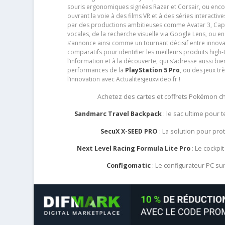
souris ergonomiques signées Razer et Corsair, ou encor
ouvrant la voie à des films VR et à des séries interact
par des productions ambitieuses comme Avatar 3, Capt
vocales, de la recherche visuelle via Google Lens, ou 
s’annonce ainsi comme un tournant décisif entre innov
comparatifs pour identifier les meilleurs produits high-t
l’information et à la découverte, qui s’adresse aussi b
performances de la
PlayStation 5 Pro
, ou des jeux t
l’innovation avec Actualitesjeuxvideo.fr !
Achetez des cartes et coffrets Pokémon 
Sandmarc Travel Backpack
: le sac ultime pour
SecuX X-SEED PRO
: La solution pour pr
Next Level Racing Formula Lite Pro
: Le cockpit
Configomatic
: Le configurateur PC s