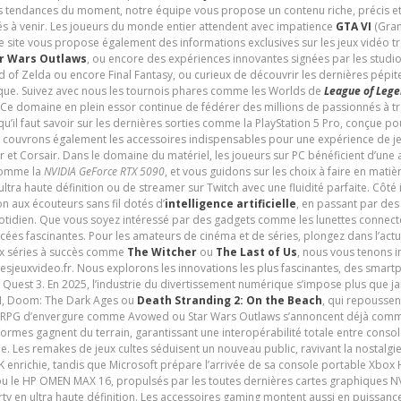
les tendances du moment, notre équipe vous propose un contenu riche, précis et
és à venir. Les joueurs du monde entier attendent avec impatience
GTA VI
(Gran
e site vous propose également des informations exclusives sur les jeux vidéo 
r Wars Outlaws
, ou encore des expériences innovantes signées par les studi
d of Zelda ou encore Final Fantasy, ou curieux de découvrir les dernières pépit
udique. Suivez avec nous les tournois phares comme les Worlds de
League of Leg
 Ce domaine en plein essor continue de fédérer des millions de passionnés à 
 qu’il faut savoir sur les dernières sorties comme la PlayStation 5 Pro, conçue 
s couvrons également les accessoires indispensables pour une expérience de je
t Corsair. Dans le domaine du matériel, les joueurs sur PC bénéficient d’une a
 comme la
NVIDIA GeForce RTX 5090
, et vous guidons sur les choix à faire en mati
ltra haute définition ou de streamer sur Twitch avec une fluidité parfaite. Côté
n aux écouteurs sans fil dotés d’
intelligence artificielle
, en passant par de
uotidien. Que vous soyez intéressé par des gadgets comme les lunettes connec
cées fascinantes. Pour les amateurs de cinéma et de séries, plongez dans l’actu
ux séries à succès comme
The Witcher
ou
The Last of Us
, nous vous tenons i
tesjeuxvideo.fr. Nous explorons les innovations les plus fascinantes, des smart
 Quest 3. En 2025, l’industrie du divertissement numérique s’impose plus que 
 VI, Doom: The Dark Ages ou
Death Stranding 2: On the Beach
, qui repoussen
es RPG d’envergure comme Avowed ou Star Wars Outlaws s’annoncent déjà comm
ormes gagnent du terrain, garantissant une interopérabilité totale entre consol
e. Les remakes de jeux cultes séduisent un nouveau public, ravivant la nostalgi
nrichie, tandis que Microsoft prépare l’arrivée de sa console portable Xbox H
ou le HP OMEN MAX 16, propulsés par les toutes dernières cartes graphiques NV
y en ultra haute définition. Les accessoires gaming montent aussi en puissanc