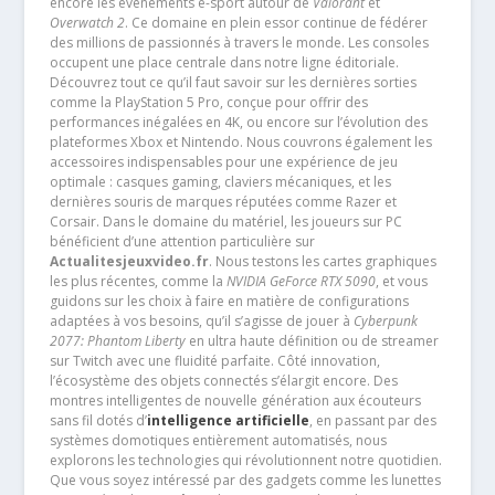
encore les événements e-sport autour de
Valorant
et
Overwatch 2
. Ce domaine en plein essor continue de fédérer
des millions de passionnés à travers le monde. Les consoles
occupent une place centrale dans notre ligne éditoriale.
Découvrez tout ce qu’il faut savoir sur les dernières sorties
comme la PlayStation 5 Pro, conçue pour offrir des
performances inégalées en 4K, ou encore sur l’évolution des
plateformes Xbox et Nintendo. Nous couvrons également les
accessoires indispensables pour une expérience de jeu
optimale : casques gaming, claviers mécaniques, et les
dernières souris de marques réputées comme Razer et
Corsair. Dans le domaine du matériel, les joueurs sur PC
bénéficient d’une attention particulière sur
Actualitesjeuxvideo.fr
. Nous testons les cartes graphiques
les plus récentes, comme la
NVIDIA GeForce RTX 5090
, et vous
guidons sur les choix à faire en matière de configurations
adaptées à vos besoins, qu’il s’agisse de jouer à
Cyberpunk
2077: Phantom Liberty
en ultra haute définition ou de streamer
sur Twitch avec une fluidité parfaite. Côté innovation,
l’écosystème des objets connectés s’élargit encore. Des
montres intelligentes de nouvelle génération aux écouteurs
sans fil dotés d’
intelligence artificielle
, en passant par des
systèmes domotiques entièrement automatisés, nous
explorons les technologies qui révolutionnent notre quotidien.
Que vous soyez intéressé par des gadgets comme les lunettes