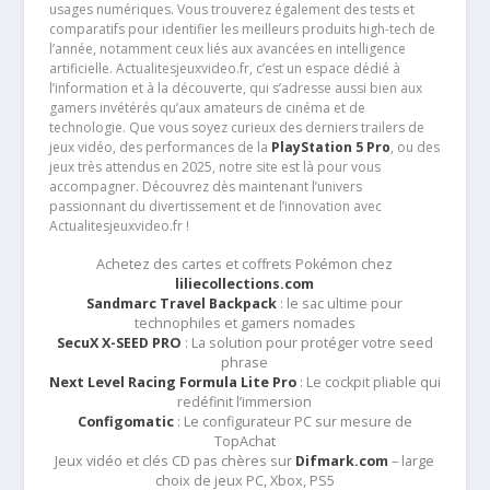
usages numériques. Vous trouverez également des tests et
comparatifs pour identifier les meilleurs produits high-tech de
l’année, notamment ceux liés aux avancées en intelligence
artificielle. Actualitesjeuxvideo.fr, c’est un espace dédié à
l’information et à la découverte, qui s’adresse aussi bien aux
gamers invétérés qu’aux amateurs de cinéma et de
technologie. Que vous soyez curieux des derniers trailers de
jeux vidéo, des performances de la
PlayStation 5 Pro
, ou des
jeux très attendus en 2025, notre site est là pour vous
accompagner. Découvrez dès maintenant l’univers
passionnant du divertissement et de l’innovation avec
Actualitesjeuxvideo.fr !
Achetez des cartes et coffrets Pokémon chez
liliecollections.com
Sandmarc Travel Backpack
: le sac ultime pour
technophiles et gamers nomades
SecuX X-SEED PRO
: La solution pour protéger votre seed
phrase
Next Level Racing Formula Lite Pro
: Le cockpit pliable qui
redéfinit l’immersion
Configomatic
: Le configurateur PC sur mesure de
TopAchat
Jeux vidéo et clés CD pas chères sur
Difmark.com
– large
choix de jeux PC, Xbox, PS5