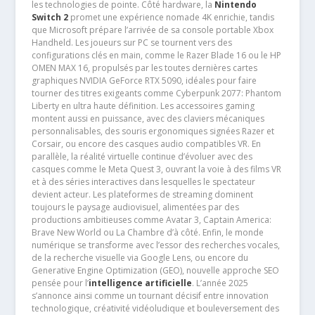
les technologies de pointe. Côté hardware, la
Nintendo
Switch 2
promet une expérience nomade 4K enrichie, tandis
que Microsoft prépare l’arrivée de sa console portable Xbox
Handheld. Les joueurs sur PC se tournent vers des
configurations clés en main, comme le Razer Blade 16 ou le HP
OMEN MAX 16, propulsés par les toutes dernières cartes
graphiques NVIDIA GeForce RTX 5090, idéales pour faire
tourner des titres exigeants comme Cyberpunk 2077: Phantom
Liberty en ultra haute définition. Les accessoires gaming
montent aussi en puissance, avec des claviers mécaniques
personnalisables, des souris ergonomiques signées Razer et
Corsair, ou encore des casques audio compatibles VR. En
parallèle, la réalité virtuelle continue d’évoluer avec des
casques comme le Meta Quest 3, ouvrant la voie à des films VR
et à des séries interactives dans lesquelles le spectateur
devient acteur. Les plateformes de streaming dominent
toujours le paysage audiovisuel, alimentées par des
productions ambitieuses comme Avatar 3, Captain America:
Brave New World ou La Chambre d’à côté. Enfin, le monde
numérique se transforme avec l’essor des recherches vocales,
de la recherche visuelle via Google Lens, ou encore du
Generative Engine Optimization (GEO), nouvelle approche SEO
pensée pour l’
intelligence artificielle
. L’année 2025
s’annonce ainsi comme un tournant décisif entre innovation
technologique, créativité vidéoludique et bouleversement des