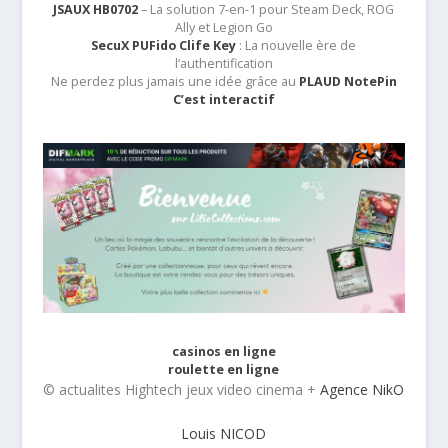
JSAUX HB0702
– La solution 7-en-1 pour Steam Deck, ROG
Ally et Legion Go
SecuX PUFido Clife Key
: La nouvelle ère de
l’authentification
Ne perdez plus jamais une idée grâce au
PLAUD NotePin
C’est interactif
casinos en ligne
roulette en ligne
© actualites Hightech jeux video cinema +
Agence NikO
Louis NICOD