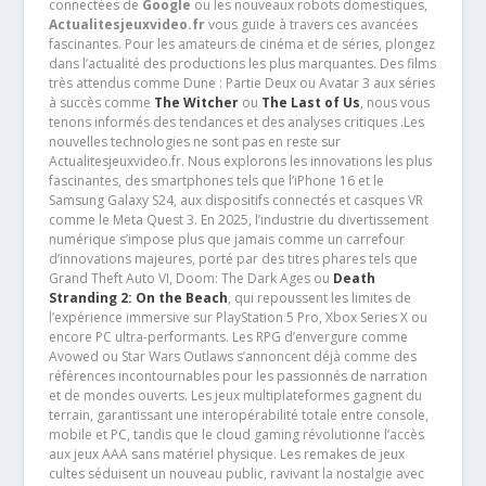
connectées de
Google
ou les nouveaux robots domestiques,
Actualitesjeuxvideo.fr
vous guide à travers ces avancées
fascinantes. Pour les amateurs de cinéma et de séries, plongez
dans l’actualité des productions les plus marquantes. Des films
très attendus comme Dune : Partie Deux ou Avatar 3 aux séries
à succès comme
The Witcher
ou
The Last of Us
, nous vous
tenons informés des tendances et des analyses critiques .Les
nouvelles technologies ne sont pas en reste sur
Actualitesjeuxvideo.fr. Nous explorons les innovations les plus
fascinantes, des smartphones tels que l’iPhone 16 et le
Samsung Galaxy S24, aux dispositifs connectés et casques VR
comme le Meta Quest 3. En 2025, l’industrie du divertissement
numérique s’impose plus que jamais comme un carrefour
d’innovations majeures, porté par des titres phares tels que
Grand Theft Auto VI, Doom: The Dark Ages ou
Death
Stranding 2: On the Beach
, qui repoussent les limites de
l’expérience immersive sur PlayStation 5 Pro, Xbox Series X ou
encore PC ultra-performants. Les RPG d’envergure comme
Avowed ou Star Wars Outlaws s’annoncent déjà comme des
références incontournables pour les passionnés de narration
et de mondes ouverts. Les jeux multiplateformes gagnent du
terrain, garantissant une interopérabilité totale entre console,
mobile et PC, tandis que le cloud gaming révolutionne l’accès
aux jeux AAA sans matériel physique. Les remakes de jeux
cultes séduisent un nouveau public, ravivant la nostalgie avec