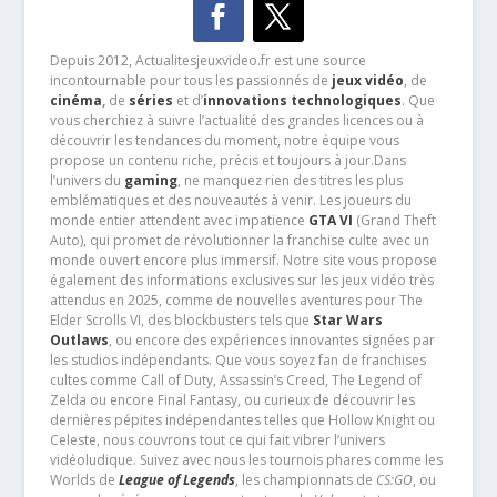
Depuis 2012, Actualitesjeuxvideo.fr est une source
incontournable pour tous les passionnés de
jeux vidéo
, de
cinéma
,
de
séries
et d’
innovations technologiques
. Que
vous cherchiez à suivre l’actualité des grandes licences ou à
découvrir les tendances du moment, notre équipe vous
propose un contenu riche, précis et toujours à jour.Dans
l’univers du
gaming
, ne manquez rien des titres les plus
emblématiques et des nouveautés à venir. Les joueurs du
monde entier attendent avec impatience
GTA VI
(Grand Theft
Auto), qui promet de révolutionner la franchise culte avec un
monde ouvert encore plus immersif. Notre site vous propose
également des informations exclusives sur les jeux vidéo très
attendus en 2025, comme de nouvelles aventures pour The
Elder Scrolls VI, des blockbusters tels que
Star Wars
Outlaws
, ou encore des expériences innovantes signées par
les studios indépendants. Que vous soyez fan de franchises
cultes comme Call of Duty, Assassin’s Creed, The Legend of
Zelda ou encore Final Fantasy, ou curieux de découvrir les
dernières pépites indépendantes telles que Hollow Knight ou
Celeste, nous couvrons tout ce qui fait vibrer l’univers
vidéoludique. Suivez avec nous les tournois phares comme les
Worlds de
League of Legends
, les championnats de
CS:GO
, ou