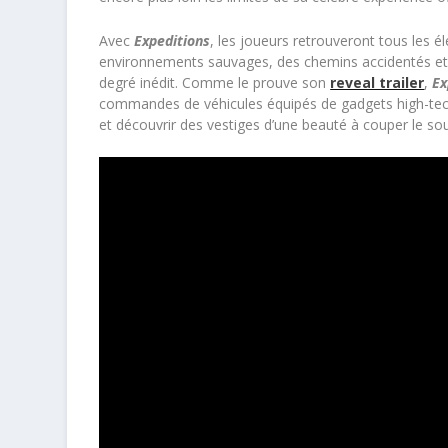
Avec
Expeditions
, les joueurs retrouveront tous les 
environnements sauvages, des chemins accidentés et 
degré inédit. Comme le prouve son
reveal trailer
,
Ex
commandes de véhicules équipés de gadgets high-tech 
et découvrir des vestiges d’une beauté à couper le sou