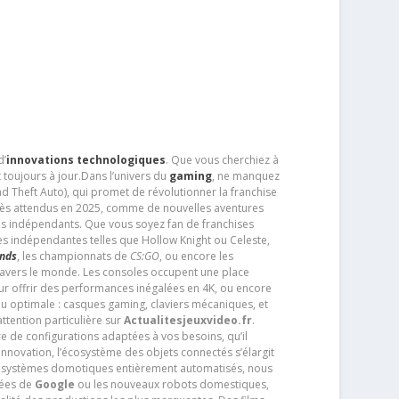
d’
innovations technologiques
. Que vous cherchiez à
 toujours à jour.Dans l’univers du
gaming
, ne manquez
d Theft Auto), qui promet de révolutionner la franchise
très attendus en 2025, comme de nouvelles aventures
os indépendants. Que vous soyez fan de franchises
es indépendantes telles que Hollow Knight ou Celeste,
ends
, les championnats de
CS:GO
, ou encore les
travers le monde. Les consoles occupent une place
pour offrir des performances inégalées en 4K, ou encore
u optimale : casques gaming, claviers mécaniques, et
ttention particulière sur
Actualitesjeuxvideo.fr
.
ère de configurations adaptées à vos besoins, qu’il
 innovation, l’écosystème des objets connectés s’élargit
s systèmes domotiques entièrement automatisés, nous
tées de
Google
ou les nouveaux robots domestiques,