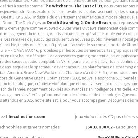
cées fascinantes. Pour les amateurs de cinéma et de séries, plongez dans l’actu
ux séries à succès comme
The Witcher
ou
The Last of Us
, nous vous tenons i
tesjeuxvideo.fr. Nous explorons les innovations les plus fascinantes, des smart
 Quest 3. En 2025, l’industrie du divertissement numérique s’impose plus que 
 VI, Doom: The Dark Ages ou
Death Stranding 2: On the Beach
, qui repoussen
es RPG d’envergure comme Avowed ou Star Wars Outlaws s’annoncent déjà comm
ormes gagnent du terrain, garantissant une interopérabilité totale entre consol
e. Les remakes de jeux cultes séduisent un nouveau public, ravivant la nostalgi
nrichie, tandis que Microsoft prépare l’arrivée de sa console portable Xbox H
ou le HP OMEN MAX 16, propulsés par les toutes dernières cartes graphiques NV
y en ultra haute définition. Les accessoires gaming montent aussi en puissanc
e des casques audio compatibles VR. En parallèle, la réalité virtuelle continu
ives dans lesquelles le spectateur devient acteur. Les plateformes de streaming 
ain America: Brave New World ou La Chambre d’à côté. Enfin, le monde numéri
encore du Generative Engine Optimization (GEO), nouvelle approche SEO pensée p
ation technologique, créativité vidéoludique et bouleversement des usages num
ech de l’année, notamment ceux liés aux avancées en intelligence artificielle. Ac
ien aux gamers invétérés qu’aux amateurs de cinéma et de technologie. Que vous 
rès attendus en 2025, notre site est là pour vous accompagner. Découvrez dès m
chez
liliecollections.com
Jeux vidéo et clés CD pas chères 
 technophiles et gamers nomades
JSAUX HB0702
– La solution
otéger votre seed phrase
SecuX PUFido Clife 