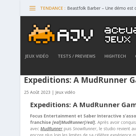
Beastfolk Barber – Une démo est d
TENDANCE :
JEUX VIDÉO
TESTS / PREVIEWS
HIGHTECH
Focus Entertainment et Sab
Expeditions: A MudRunner 
25 Août 2023
|
Jeux vidéo
Expeditions: A MudRunner Ga
Focus Entertainment et Saber Interactive s’ass
franchise
[eal]MudRunner[/eal]
.
Après avoir conquis
avec
MudRunner
puis
SnowRunner
, le studio revient 
encore plus loin les limites de sa célèbre expérience o