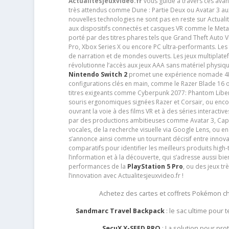
Actualitesjeuxvideo.fr
vous guide à travers ces avan
très attendus comme Dune : Partie Deux ou Avatar 3 a
nouvelles technologies ne sont pas en reste sur Actuali
aux dispositifs connectés et casques VR comme le Meta
porté par des titres phares tels que Grand Theft Auto
Pro, Xbox Series X ou encore PC ultra-performants. L
de narration et de mondes ouverts. Les jeux multiplatef
révolutionne l’accès aux jeux AAA sans matériel physiqu
Nintendo Switch 2
promet une expérience nomade 4K e
configurations clés en main, comme le Razer Blade 16 
titres exigeants comme Cyberpunk 2077: Phantom Libert
souris ergonomiques signées Razer et Corsair, ou encor
ouvrant la voie à des films VR et à des séries interact
par des productions ambitieuses comme Avatar 3, Capt
vocales, de la recherche visuelle via Google Lens, ou 
s’annonce ainsi comme un tournant décisif entre innov
comparatifs pour identifier les meilleurs produits high-t
l’information et à la découverte, qui s’adresse aussi b
performances de la
PlayStation 5 Pro
, ou des jeux t
l’innovation avec Actualitesjeuxvideo.fr !
Achetez des cartes et coffrets Pokémon 
Sandmarc Travel Backpack
: le sac ultime pour
SecuX X-SEED PRO
: La solution pour pr