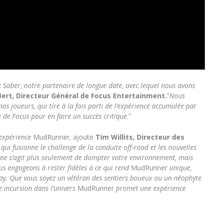
c Saber, notre partenaire de longue date, avec lequel nous avons
ert, Directeur Général de Focus Entertainment.
”
Nous
os joueurs, qui tire à la fois parti de l’expérience accumulée par
e de Focus pour en faire un succès critique
.”
l’expérience
MudRunner
,
ajoute
Tim Willits, Directeur des
qui fusionne le challenge de la conduite off-road et les nouvelles
Il ne s’agit plus seulement de dompter votre environnement, mais
ous engageons à rester fidèles à ce qui rend
MudRunner
unique,
lay. Que vous soyez un vétéran des sentiers boueux ou un néophyte
le incursion dans l’univers
MudRunner
promet une expérience