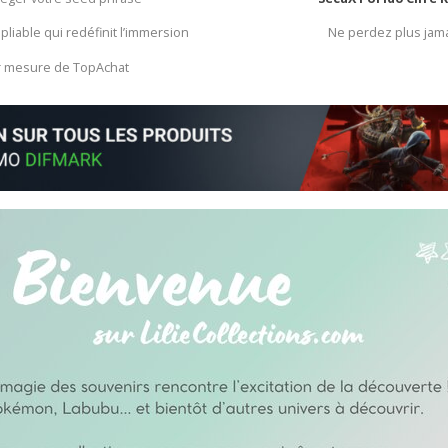
 pliable qui redéfinit l’immersion
Ne perdez plus jam
ur mesure de TopAchat