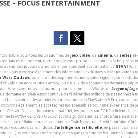
SSE – FOCUS ENTERTAINMENT
contournable pour tous les passionnés de
jeux vidéo
, de
cinéma
,
de
séries
et 
les tendances du moment, notre équipe vous propose un contenu riche, précis et
és à venir. Les joueurs du monde entier attendent avec impatience
GTA VI
(Gran
e site vous propose également des informations exclusives sur les jeux vidéo 
r Wars Outlaws
, ou encore des expériences innovantes signées par les studi
d of Zelda ou encore Final Fantasy, ou curieux de découvrir les dernières pépit
udique. Suivez avec nous les tournois phares comme les Worlds de
League of Leg
 Ce domaine en plein essor continue de fédérer des millions de passionnés à 
 qu’il faut savoir sur les dernières sorties comme la PlayStation 5 Pro, conçue 
s couvrons également les accessoires indispensables pour une expérience de je
t Corsair. Dans le domaine du matériel, les joueurs sur PC bénéficient d’une a
 comme la
NVIDIA GeForce RTX 5090
, et vous guidons sur les choix à faire en mati
ltra haute définition ou de streamer sur Twitch avec une fluidité parfaite. Côté
n aux écouteurs sans fil dotés d’
intelligence artificielle
, en passant par de
uotidien. Que vous soyez intéressé par des gadgets comme les lunettes connec