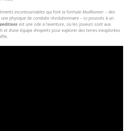
éléments incontournables qui font la formule
MudRunner
– des
une physique de conduite révolutionnaire – ici poussés à un
peditions
est une ode à l’aventure, où les joueurs sont aux
et d’une équipe d’experts pour explorer des terres inexplorées
ffle.