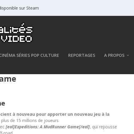
isponible sur Steam
CINÉMA SÉRIES POP CULTURE
REPORTAGES
A PROPOS
er Interactive annoncent
Game
me
ocient à nouveau pour apporter un nouveau jeu à la
 plus de 15 millions de joueurs
avec
[eal]Expeditions: A MudRunner Game[/eal]
, qui repousse
ff-road.