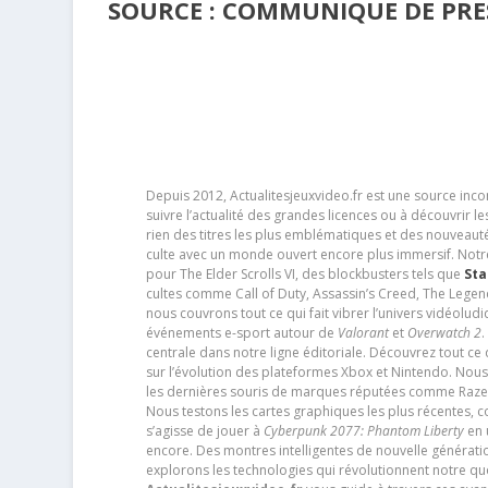
SOURCE : COMMUNIQUE DE PRE
Depuis 2012, Actualitesjeuxvideo.fr est une source in
suivre l’actualité des grandes licences ou à découvrir 
rien des titres les plus emblématiques et des nouveaut
culte avec un monde ouvert encore plus immersif. Notr
pour The Elder Scrolls VI, des blockbusters tels que
Sta
cultes comme Call of Duty, Assassin’s Creed, The Legen
nous couvrons tout ce qui fait vibrer l’univers vidéol
événements e-sport autour de
Valorant
et
Overwatch 2
.
centrale dans notre ligne éditoriale. Découvrez tout ce
sur l’évolution des plateformes Xbox et Nintendo. Nou
les dernières souris de marques réputées comme Razer e
Nous testons les cartes graphiques les plus récentes,
s’agisse de jouer à
Cyberpunk 2077: Phantom Liberty
en u
encore. Des montres intelligentes de nouvelle génératio
explorons les technologies qui révolutionnent notre q