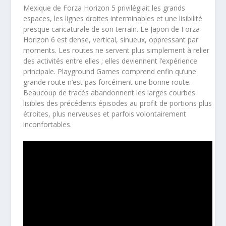
Mexique de Forza Horizon 5 privilégiait les grands
espaces, les lignes droites interminables et une lisibilité
presque caricaturale de son terrain. Le Japon de Forza
Horizon 6 est dense, vertical, sinueux, oppressant par
moments. Les routes ne servent plus simplement à relier
des activités entre elles ; elles deviennent l’expérience
principale. Playground Games comprend enfin qu’une
grande route n’est pas forcément une bonne route.
Beaucoup de tracés abandonnent les larges courbes
lisibles des précédents épisodes au profit de portions plus
étroites, plus nerveuses et parfois volontairement
inconfortables.