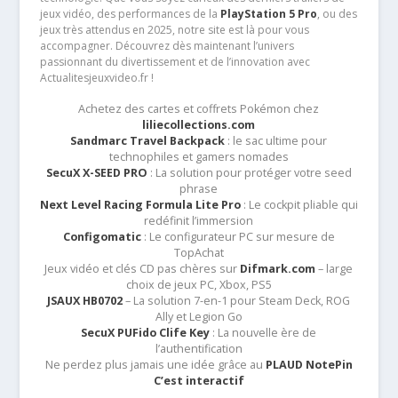
jeux vidéo, des performances de la
PlayStation 5 Pro
, ou des
jeux très attendus en 2025, notre site est là pour vous
accompagner. Découvrez dès maintenant l’univers
passionnant du divertissement et de l’innovation avec
Actualitesjeuxvideo.fr !
Achetez des cartes et coffrets Pokémon chez
liliecollections.com
Sandmarc Travel Backpack
: le sac ultime pour
technophiles et gamers nomades
SecuX X-SEED PRO
: La solution pour protéger votre seed
phrase
Next Level Racing Formula Lite Pro
: Le cockpit pliable qui
redéfinit l’immersion
Configomatic
: Le configurateur PC sur mesure de
TopAchat
Jeux vidéo et clés CD pas chères sur
Difmark.com
– large
choix de jeux PC, Xbox, PS5
JSAUX HB0702
– La solution 7-en-1 pour Steam Deck, ROG
Ally et Legion Go
SecuX PUFido Clife Key
: La nouvelle ère de
l’authentification
Ne perdez plus jamais une idée grâce au
PLAUD NotePin
C’est interactif