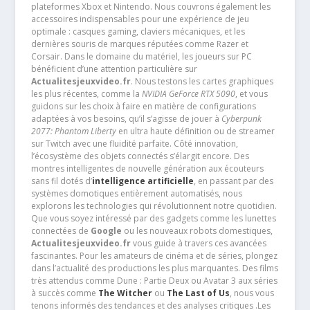
plateformes Xbox et Nintendo. Nous couvrons également les
accessoires indispensables pour une expérience de jeu
optimale : casques gaming, claviers mécaniques, et les
dernières souris de marques réputées comme Razer et
Corsair. Dans le domaine du matériel, les joueurs sur PC
bénéficient d’une attention particulière sur
Actualitesjeuxvideo.fr
. Nous testons les cartes graphiques
les plus récentes, comme la
NVIDIA GeForce RTX 5090
, et vous
guidons sur les choix à faire en matière de configurations
adaptées à vos besoins, qu’il s’agisse de jouer à
Cyberpunk
2077: Phantom Liberty
en ultra haute définition ou de streamer
sur Twitch avec une fluidité parfaite. Côté innovation,
l’écosystème des objets connectés s’élargit encore. Des
montres intelligentes de nouvelle génération aux écouteurs
sans fil dotés d’
intelligence artificielle
, en passant par des
systèmes domotiques entièrement automatisés, nous
explorons les technologies qui révolutionnent notre quotidien.
Que vous soyez intéressé par des gadgets comme les lunettes
connectées de
Google
ou les nouveaux robots domestiques,
Actualitesjeuxvideo.fr
vous guide à travers ces avancées
fascinantes. Pour les amateurs de cinéma et de séries, plongez
dans l’actualité des productions les plus marquantes. Des films
très attendus comme Dune : Partie Deux ou Avatar 3 aux séries
à succès comme
The Witcher
ou
The Last of Us
, nous vous
tenons informés des tendances et des analyses critiques .Les