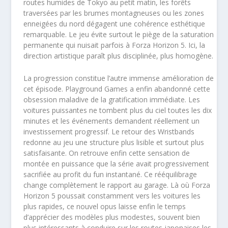
routes humides de Tokyo au petit matin, les forêts
traversées par les brumes montagneuses ou les zones
enneigées du nord dégagent une cohérence esthétique
remarquable. Le jeu évite surtout le piège de la saturation
permanente qui nuisait parfois à Forza Horizon 5. Ici, la
direction artistique paraît plus disciplinée, plus homogène.
La progression constitue l’autre immense amélioration de
cet épisode. Playground Games a enfin abandonné cette
obsession maladive de la gratification immédiate. Les
voitures puissantes ne tombent plus du ciel toutes les dix
minutes et les événements demandent réellement un
investissement progressif. Le retour des Wristbands
redonne au jeu une structure plus lisible et surtout plus
satisfaisante. On retrouve enfin cette sensation de
montée en puissance que la série avait progressivement
sacrifiée au profit du fun instantané. Ce rééquilibrage
change complètement le rapport au garage. Là où Forza
Horizon 5 poussait constamment vers les voitures les
plus rapides, ce nouvel opus laisse enfin le temps
d’apprécier des modèles plus modestes, souvent bien
plus intéressants à conduire sur les routes japonaises les