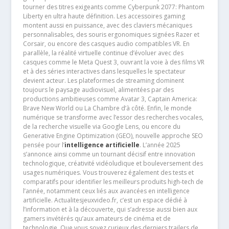
tourner des titres exigeants comme Cyberpunk 2077: Phantom
Liberty en ultra haute définition. Les accessoires gaming
montent aussi en puissance, avec des claviers mécaniques
personnalisables, des souris ergonomiques signées Razer et
Corsair, ou encore des casques audio compatibles VR. En
parallèle, la réalité virtuelle continue d’évoluer avec des
casques comme le Meta Quest 3, ouvrant la voie à des films VR
et à des séries interactives dans lesquelles le spectateur
devient acteur. Les plateformes de streaming dominent
toujours le paysage audiovisuel, alimentées par des
productions ambitieuses comme Avatar 3, Captain America:
Brave New World ou La Chambre d’à côté. Enfin, le monde
numérique se transforme avec l’essor des recherches vocales,
de la recherche visuelle via Google Lens, ou encore du
Generative Engine Optimization (GEO), nouvelle approche SEO
pensée pour l’
intelligence artificielle
. L’année 2025
s’annonce ainsi comme un tournant décisif entre innovation
technologique, créativité vidéoludique et bouleversement des
usages numériques. Vous trouverez également des tests et
comparatifs pour identifier les meilleurs produits high-tech de
l’année, notamment ceux liés aux avancées en intelligence
artificielle. Actualitesjeuxvideo.fr, c’est un espace dédié à
l’information et à la découverte, qui s’adresse aussi bien aux
gamers invétérés qu’aux amateurs de cinéma et de
technologie. Que vous soyez curieux des derniers trailers de