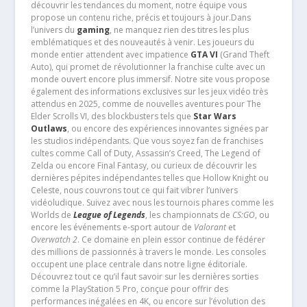
découvrir les tendances du moment, notre équipe vous
propose un contenu riche, précis et toujours à jour.Dans
l’univers du
gaming
, ne manquez rien des titres les plus
emblématiques et des nouveautés à venir. Les joueurs du
monde entier attendent avec impatience
GTA VI
(Grand Theft
Auto), qui promet de révolutionner la franchise culte avec un
monde ouvert encore plus immersif. Notre site vous propose
également des informations exclusives sur les jeux vidéo très
attendus en 2025, comme de nouvelles aventures pour The
Elder Scrolls VI, des blockbusters tels que
Star Wars
Outlaws
, ou encore des expériences innovantes signées par
les studios indépendants. Que vous soyez fan de franchises
cultes comme Call of Duty, Assassin’s Creed, The Legend of
Zelda ou encore Final Fantasy, ou curieux de découvrir les
dernières pépites indépendantes telles que Hollow Knight ou
Celeste, nous couvrons tout ce qui fait vibrer l’univers
vidéoludique. Suivez avec nous les tournois phares comme les
Worlds de
League of Legends
, les championnats de
CS:GO
, ou
encore les événements e-sport autour de
Valorant
et
Overwatch 2
. Ce domaine en plein essor continue de fédérer
des millions de passionnés à travers le monde. Les consoles
occupent une place centrale dans notre ligne éditoriale.
Découvrez tout ce qu’il faut savoir sur les dernières sorties
comme la PlayStation 5 Pro, conçue pour offrir des
performances inégalées en 4K, ou encore sur l’évolution des