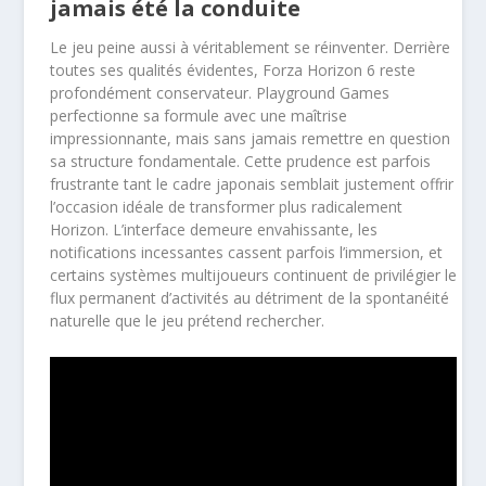
jamais été la conduite
Le jeu peine aussi à véritablement se réinventer. Derrière
toutes ses qualités évidentes, Forza Horizon 6 reste
profondément conservateur. Playground Games
perfectionne sa formule avec une maîtrise
impressionnante, mais sans jamais remettre en question
sa structure fondamentale. Cette prudence est parfois
frustrante tant le cadre japonais semblait justement offrir
l’occasion idéale de transformer plus radicalement
Horizon. L’interface demeure envahissante, les
notifications incessantes cassent parfois l’immersion, et
certains systèmes multijoueurs continuent de privilégier le
flux permanent d’activités au détriment de la spontanéité
naturelle que le jeu prétend rechercher.