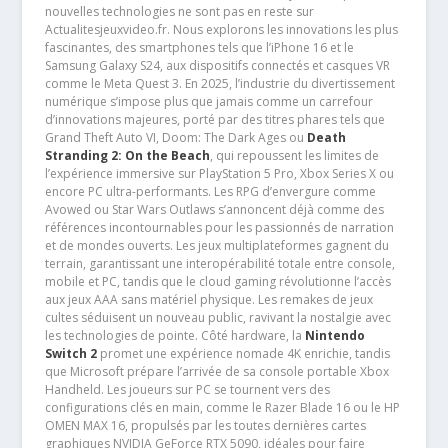
nouvelles technologies ne sont pas en reste sur
Actualitesjeuxvideo.fr. Nous explorons les innovations les plus
fascinantes, des smartphones tels que l’iPhone 16 et le
Samsung Galaxy S24, aux dispositifs connectés et casques VR
comme le Meta Quest 3. En 2025, l’industrie du divertissement
numérique s’impose plus que jamais comme un carrefour
d’innovations majeures, porté par des titres phares tels que
Grand Theft Auto VI, Doom: The Dark Ages ou
Death
Stranding 2: On the Beach
, qui repoussent les limites de
l’expérience immersive sur PlayStation 5 Pro, Xbox Series X ou
encore PC ultra-performants. Les RPG d’envergure comme
Avowed ou Star Wars Outlaws s’annoncent déjà comme des
références incontournables pour les passionnés de narration
et de mondes ouverts. Les jeux multiplateformes gagnent du
terrain, garantissant une interopérabilité totale entre console,
mobile et PC, tandis que le cloud gaming révolutionne l’accès
aux jeux AAA sans matériel physique. Les remakes de jeux
cultes séduisent un nouveau public, ravivant la nostalgie avec
les technologies de pointe. Côté hardware, la
Nintendo
Switch 2
promet une expérience nomade 4K enrichie, tandis
que Microsoft prépare l’arrivée de sa console portable Xbox
Handheld. Les joueurs sur PC se tournent vers des
configurations clés en main, comme le Razer Blade 16 ou le HP
OMEN MAX 16, propulsés par les toutes dernières cartes
graphiques NVIDIA GeForce RTX 5090, idéales pour faire