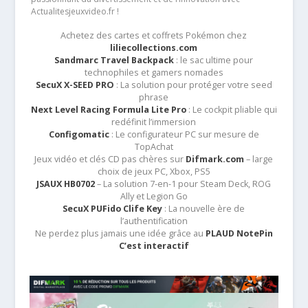
Actualitesjeuxvideo.fr !
Achetez des cartes et coffrets Pokémon chez
liliecollections.com
Sandmarc Travel Backpack
: le sac ultime pour
technophiles et gamers nomades
SecuX X-SEED PRO
: La solution pour protéger votre seed
phrase
Next Level Racing Formula Lite Pro
: Le cockpit pliable qui
redéfinit l’immersion
Configomatic
: Le configurateur PC sur mesure de
TopAchat
Jeux vidéo et clés CD pas chères sur
Difmark.com
– large
choix de jeux PC, Xbox, PS5
JSAUX HB0702
– La solution 7-en-1 pour Steam Deck, ROG
Ally et Legion Go
SecuX PUFido Clife Key
: La nouvelle ère de
l’authentification
Ne perdez plus jamais une idée grâce au
PLAUD NotePin
C’est interactif