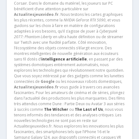
Corsair. Dans le domaine du matériel, les joueurs sur PC
bénéficient d’une attention particulière sur
Actualitesjeuxvideo.fr
. Nous testons les cartes graphiques
les plus récentes, comme la
NVIDIA GeForce RTX 5090
, et vous
guidons sur les choix à faire en matière de configurations
adaptées à vos besoins, qu’il s’agisse de jouer à
Cyberpunk
2077: Phantom Liberty
en ultra haute définition ou de streamer
sur Twitch avec une fluidité parfaite. Côté innovation,
l’écosystème des objets connectés s’élargit encore. Des
montres intelligentes de nouvelle génération aux écouteurs
sans fil dotés d’
intelligence artificielle
, en passant par des
systèmes domotiques entièrement automatisés, nous
explorons les technologies qui révolutionnent notre quotidien.
Que vous soyez intéressé par des gadgets comme les lunettes
connectées de
Google
ou les nouveaux robots domestiques,
Actualitesjeuxvideo.fr
vous guide à travers ces avancées
fascinantes. Pour les amateurs de cinéma et de séries, plongez
dans l’actualité des productions les plus marquantes. Des films
très attendus comme Dune : Partie Deux ou Avatar 3 aux séries
à succès comme
The Witcher
ou
The Last of Us
, nous vous
tenons informés des tendances et des analyses critiques .Les
nouvelles technologies ne sont pas en reste sur
Actualitesjeuxvideo.fr. Nous explorons les innovations les plus
fascinantes, des smartphones tels que l’iPhone 16 et le
Samsung Galaxy S24, aux dispositifs connectés et casques VR