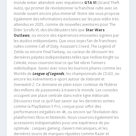
monde entier attendent avec impatience
GTA VI
(Grand Theft
Auto), qui promet de révolutionner la franchise culte avec un
monde ouvert encore plus immersif. Notre site vous propose
également des informations exclusives sur les jeux vidéo très
attendus en 2025, comme de nouvelles aventures pour The
Elder Scrolls VI, des blockbusters tels que
Star Wars
Outlaws
, ou encore des expériences innovantes signées par
les studios indépendants. Que vous soyez fan de franchises
cultes comme Call of Duty, Assassin’s Creed, The Legend of
Zelda ou encore Final Fantasy, ou curieux de découvrir les
dernières pépites indépendantes telles que Hollow Knight ou
Celeste, nous couvrons tout ce qui fait vibrer l’univers
vidéoludique. Suivez avec nous les tournois phares comme les
Worlds de
League of Legends
, les championnats de
CS:GO
, ou
encore les événements e-sport autour de
Valorant
et
Overwatch 2
. Ce domaine en plein essor continue de fédérer
des millions de passionnés à travers le monde. Les consoles
occupent une place centrale dans notre ligne éditoriale.
Découvrez tout ce qu’il faut savoir sur les dernières sorties
comme la PlayStation 5 Pro, conçue pour offrir des
performances inégalées en 4K, ou encore sur l’évolution des
plateformes Xbox et Nintendo. Nous couvrons également les
accessoires indispensables pour une expérience de jeu
optimale : casques gaming, claviers mécaniques, et les
dernières souris de marques réputées comme Razer et