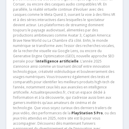
Corsair, ou encore des casques audio compatibles VR. En
parallèle, la réalité virtuelle continue d’évoluer avec des
casques comme le Meta Quest 3, ouvrant la voie à des films VR
et à des séries interactives dans lesquelles le spectateur
devient acteur. Les plateformes de streaming dominent
toujours le paysage audiovisuel, alimentées par des
productions ambitieuses comme Avatar 3, Captain America:
Brave New World ou La Chambre d’à côté. Enfin, le monde
numérique se transforme avec l’essor des recherches vocales,
de la recherche visuelle via Google Lens, ou encore du
Generative Engine Optimization (GEO), nouvelle approche SEO
pensée pour l’
intelligence artificielle
. L’année 2025
s’annonce ainsi comme un tournant décisif entre innovation
technologique, créativité vidéoludique et bouleversement des
usages numériques. Vous trouverez également des tests et
comparatifs pour identifier les meilleurs produits high-tech de
l’année, notamment ceux liés aux avancées en intelligence
artificielle. Actualitesjeuxvideo.fr, c’est un espace dédié à
l’information et à la découverte, qui s’adresse aussi bien aux
gamers invétérés qu’aux amateurs de cinéma et de
technologie. Que vous soyez curieux des derniers trailers de
jeux vidéo, des performances de la
PlayStation 5 Pro
, ou des
jeux très attendus en 2025, notre site est là pour vous
accompagner. Découvrez dès maintenant l’univers
passionnant du divertissement et de l’innovation avec